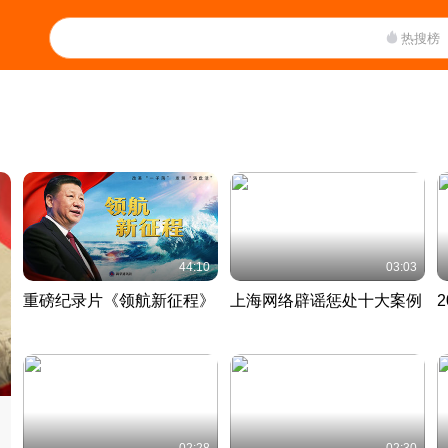
热搜榜
44:10
03:03
重磅纪录片《领航新征程》
上海网络辟谣惩处十大案例