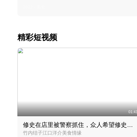
2022 · 美食
精彩短视频
01:4
修史在店里被警察抓住，众人希望修史出来后可以来吃饭
竹内结子江口洋介美食情缘