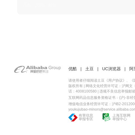
日本 · 2002 · 时装
优酷
|
土豆
|
UC浏览器
|
阿
请使用者仔细阅读土豆《
用户协议
》、《
版权所有 |
网络文化经营许可证：沪网文〔20
话：4008100580 | 违规不良信息举报邮箱：you
互联网药品信息服务资格证书：(沪)-非经营性-
增值电信业务经营许可证：沪IB2-2012000
youkujubao-minors@service.alibaba.co
有害信息
上海互联网
举报专区
举报中心