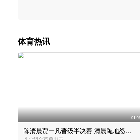
体育热讯
01:0
陈清晨贾一凡晋级半决赛 清晨跪地怒吼庆祝胜利时刻
凡尘组合英勇出击