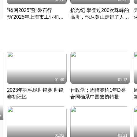
02:28
02:30
“铸网2025”暨“磐石行
拾光纪·攀登过200次珠峰的
动”2025年上海市工业和信
高度，他从黄山走进了人民
息化领域网络安全实战攻防
大会堂
活动成功举办
01:49
01:13
2023年羽毛球世锦赛 世锦
付政浩：周琦签约1年D类
赛初记忆
合同确系中国篮协特批
凡尘组合英勇出击
丹麦 · 2023 · 羽毛球
中
6
01:02
01:21