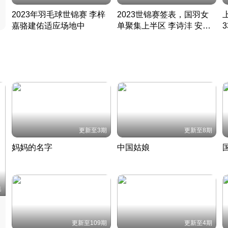
2023年羽毛球世锦赛 李梓
2023世锦赛签表，国羽女
嘉骆建佑适应场地中
单聚集上半区 李诗沣 安赛
凡尘组合英勇出击
龙同区
凡尘组合英勇出击
丹麦 · 2023 · 羽毛球
丹麦 · 2023 · 羽毛球
更新至3期
更新至8期
妈妈的名字
中国姑娘
妈妈从名字里长出了新样子
当窗理云鬓对镜贴花黄
2022 · 人物
2022 · 社会
中
集
更新至109期
更新至4期