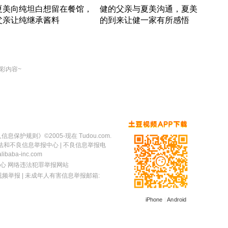
夏美向纯坦白想留在餐馆，
健的父亲与夏美沟通，夏美
奇异
父亲让纯继承酱料
的到来让健一家有所感悟
方魔
竹内结子江口洋介美食情缘
竹内结子江口洋介美食情缘
出手
本 · 2002 · 时装
日本 · 2002 · 时装
彩内容~
人信息保护规则
》©2005-现在 Tudou.com.
法和不良信息举报中心
| 不良信息举报电
baba-inc.com
心
网络违法犯罪举报网站
视频举报
| 未成年人有害信息举报邮箱:
iPhone
|
Android