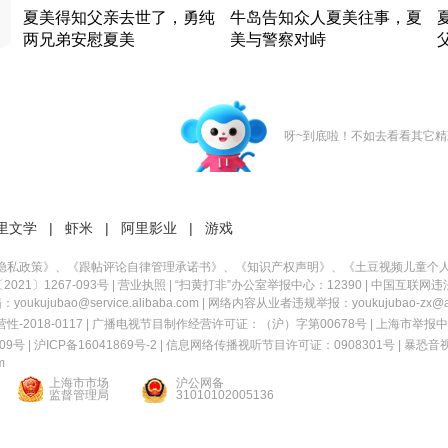
夏美得知父亲去世了，勇纯
牛岛告知众人夏美往事，夏
两兄弟安慰夏美
美与警察对峙
竹内结子江口洋介美食情缘
竹内结子江口洋介美食情缘
日本 · 2002 · 时装
日本 · 2002 · 时装
日
呀~到底啦！不如去看看其它精
里文学
|
虾米
|
阿里影业
|
游戏
隐私政策
》、《
跟帖评论自律管理承诺书
》、《
知识产权声明
》、《
土豆视频儿童个
21〕1267-093号
|
营业执照
| “扫黄打非”办公室举报中心：12390 |
中国互联网违
kujubao@service.alibaba.com | 网络内容从业者违规举报：youkujubao-zx@ali
2018-0117 | 广播电视节目制作经营许可证：（沪）字第00678号 |
上海市举报中
9号 |
沪ICP备16041869号-2
|
信息网络传播视听节目许可证：0908301号
|
暴恐音
m
上海市市场
沪公网备
监督管理局
31010102005136