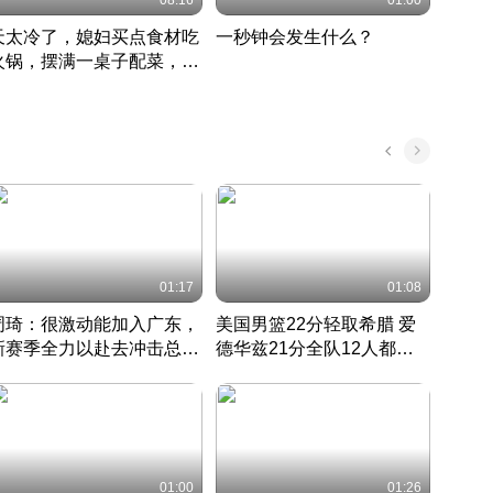
08:16
01:00
天太冷了，媳妇买点食材吃
一秒钟会发生什么？
202
火锅，摆满一桌子配菜，真
了这
丰盛
01:17
01:08
周琦：很激动能加入广东，
美国男篮22分轻取希腊 爱
大连
新赛季全力以赴去冲击总冠
德华兹21分全队12人都得
的保
军
CBA快讯一网打尽
分
国 · 2022 · 篮球
01:00
01:26