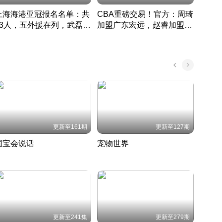
上海海港亚冠报名名单：共
CBA重磅交易！官方：周琦
津门虎
33人，五外援在列，武磊领
加盟广东宏远，赵睿加盟新
于根
衔
疆广汇
CBA快讯一网打尽
表球
中国 · 2022 · 篮球
更新至161期
更新至127期
国宝会说话
宠物世界
神奇
聆听国宝背后的故事
铲屎官带你了解宠物世界
走进野
国 · 2022 · 历史
2022 · 自然
2022 
更新至241集
更新至279期