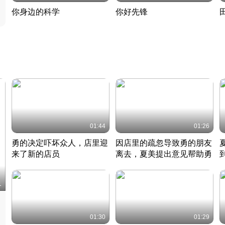
你身边的科学
你好先锋
揭开奇妙的科学常识
老夫聊发少年狂现代事
热
2022 · 科普
2022 · 人物
2
01:44
01:26
勇的决定吓坏众人，店里迎
因店里的疏忽导致勇的朋友
来了新的店员
离去，夏美提出意见帮助勇
竹内结子江口洋介美食情缘
竹内结子江口洋介美食情缘
日本 · 2002 · 时装
日本 · 2002 · 时装
日
1
01:30
01:29