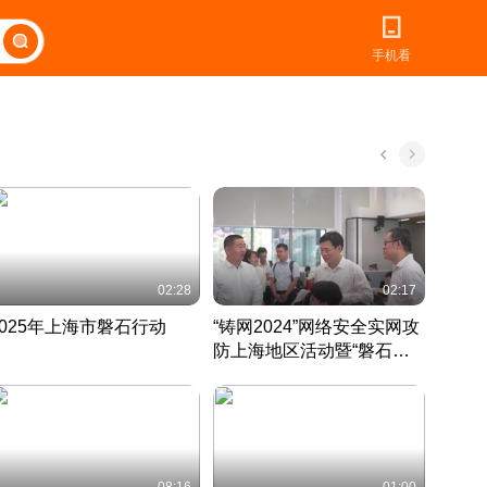
手机看
02:28
02:17
2025年上海市磐石行动
“铸网2024”网络安全实网攻
爱申活
防上海地区活动暨“磐石行
定 迎
动”