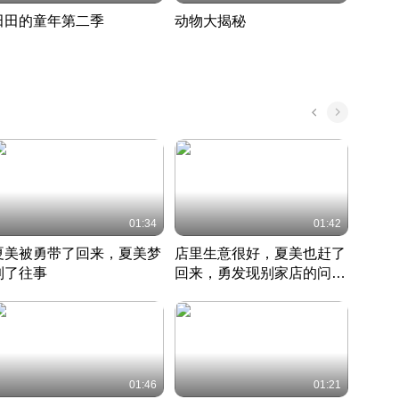
田田的童年第二季
动物大揭秘
诡异
度 388
奇妙的野生动物大揭秘
探寻诡
022 · 搞笑日常
2022 · 自然
中国 · 
01:34
01:42
夏美被勇带了回来，夏美梦
店里生意很好，夏美也赶了
夏美
到了往事
回来，勇发现别家店的问题
找柿
竹内结子江口洋介美食情缘
并提出
竹内结子江口洋介美食情缘
弟
竹内结
本 · 2002 · 时装
日本 · 2002 · 时装
日本 · 
01:46
01:21