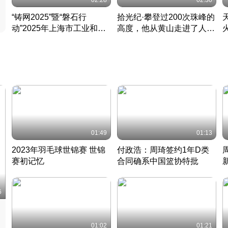
02:28
02:30
“铸网2025”暨“磐石行
拾光纪·攀登过200次珠峰的
动”2025年上海市工业和信
高度，他从黄山走进了人民
息化领域网络安全实战攻防
大会堂
活动成功举办
01:49
01:13
2023年羽毛球世锦赛 世锦
付政浩：周琦签约1年D类
赛初记忆
合同确系中国篮协特批
凡尘组合英勇出击
丹麦 · 2023 · 羽毛球
中
6
01:02
01:21