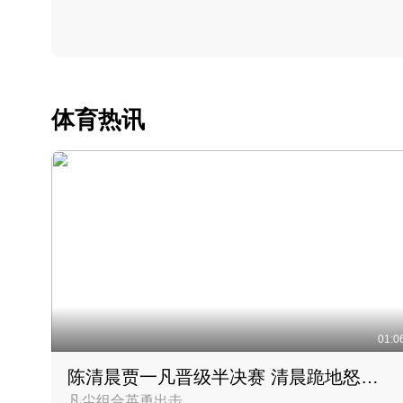
体育热讯
01:0
陈清晨贾一凡晋级半决赛 清晨跪地怒吼庆祝胜利时刻
凡尘组合英勇出击