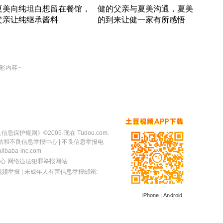
夏美向纯坦白想留在餐馆，
健的父亲与夏美沟通，夏美
奇异
父亲让纯继承酱料
的到来让健一家有所感悟
方魔
竹内结子江口洋介美食情缘
竹内结子江口洋介美食情缘
出手
本 · 2002 · 时装
日本 · 2002 · 时装
彩内容~
人信息保护规则
》©2005-现在 Tudou.com.
法和不良信息举报中心
| 不良信息举报电
baba-inc.com
心
网络违法犯罪举报网站
视频举报
| 未成年人有害信息举报邮箱:
iPhone
|
Android