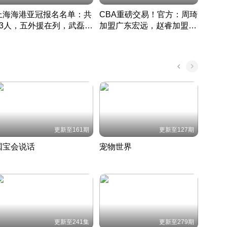
上海海港亚冠报名名单：共
CBA重磅交易！官方：周琦
津门虎
33人，五外援在列，武磊领
加盟广东宏远，赵睿加盟新
于根
衔
疆广汇
CBA快讯一网打尽
表球
中国 · 2022 · 篮球
更新至161期
更新至127期
国宝会说话
宠物世界
神奇
聆听国宝背后的故事
铲屎官带你了解宠物世界
走进野
国 · 2022 · 历史
2022 · 自然
2022 
更新至241集
更新至279期