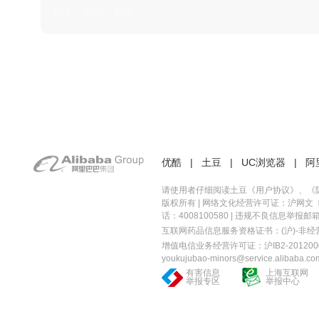
日本 · 2002 · 时装
优酷
|
土豆
|
UC浏览器
|
阿
请使用者仔细阅读土豆《
用户协议
》、《
版权所有 |
网络文化经营许可证：沪网文〔20
话：4008100580 | 违规不良信息举报邮箱：you
互联网药品信息服务资格证书：(沪)-非经营性-
增值电信业务经营许可证：沪IB2-2012000
youkujubao-minors@service.alibaba.co
有害信息
上海互联网
举报专区
举报中心