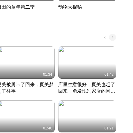
田田的童年第二季
动物大揭秘
诡异
度 394
奇妙的野生动物大揭秘
探寻诡
022 · 搞笑日常
2022 · 自然
中国 · 
01:34
01:42
夏美被勇带了回来，夏美梦
店里生意很好，夏美也赶了
夏美
到了往事
回来，勇发现别家店的问题
找柿
竹内结子江口洋介美食情缘
并提出
竹内结子江口洋介美食情缘
弟
竹内结
本 · 2002 · 时装
日本 · 2002 · 时装
日本 · 
01:46
01:21