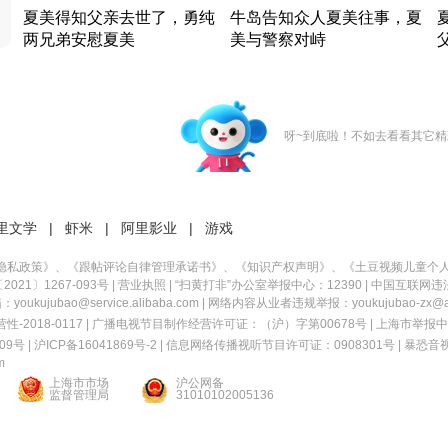
夏美得知父亲去世了，勇纯
牛岛告知众人夏美往事，夏
两兄弟安慰夏美
美与警察对峙
竹内结子江口洋介美食情缘
竹内结子江口洋介美食情缘
日本 · 2002 · 时装
日本 · 2002 · 时装
日
呀~到底啦！不如去看看其它精
里文学
|
虾米
|
阿里影业
|
游戏
隐私政策
》、《
跟帖评论自律管理承诺书
》、《
知识产权声明
》、《
土豆视频儿童个
21〕1267-093号
|
营业执照
| “扫黄打非”办公室举报中心：12390 |
中国互联网违
kujubao@service.alibaba.com | 网络内容从业者违规举报：youkujubao-zx@ali
2018-0117 | 广播电视节目制作经营许可证：（沪）字第00678号 |
上海市举报中
9号 |
沪ICP备16041869号-2
|
信息网络传播视听节目许可证：0908301号
|
暴恐音
m
上海市市场
沪公网备
监督管理局
31010102005136