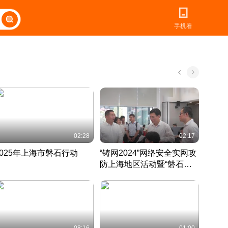
手机看
02:28
02:17
2025年上海市磐石行动
“铸网2024”网络安全实网攻
爱申活
防上海地区活动暨“磐石行
定 迎
动”