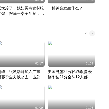
08:16
01:00
天太冷了，媳妇买点食材吃
一秒钟会发生什么？
202
火锅，摆满一桌子配菜，真
了这
丰盛
01:17
01:08
周琦：很激动能加入广东，
美国男篮22分轻取希腊 爱
大连
新赛季全力以赴去冲击总冠
德华兹21分全队12人都得
的保
军
CBA快讯一网打尽
分
国 · 2022 · 篮球
01:00
01:26