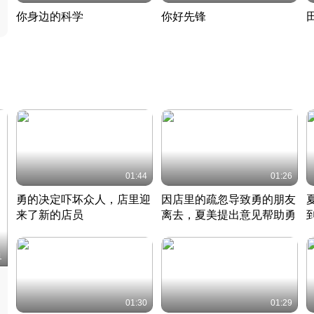
你身边的科学
你好先锋
揭开奇妙的科学常识
老夫聊发少年狂现代事
热
2022 · 科普
2022 · 人物
2
01:44
01:26
勇的决定吓坏众人，店里迎
因店里的疏忽导致勇的朋友
来了新的店员
离去，夏美提出意见帮助勇
竹内结子江口洋介美食情缘
竹内结子江口洋介美食情缘
日本 · 2002 · 时装
日本 · 2002 · 时装
日
1
01:30
01:29