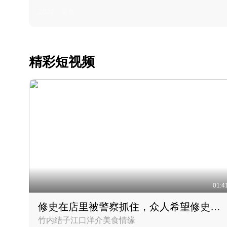
2022 · 美食
精彩短视频
01:4
修史在店里被警察抓住，众人希望修史出来后可以来吃饭
竹内结子江口洋介美食情缘