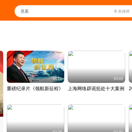
热搜榜
44:10
03:03
重磅纪录片《领航新征程》
上海网络辟谣惩处十大案例