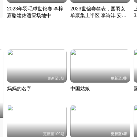
2023年羽毛球世锦赛 李梓
2023世锦赛签表，国羽女
嘉骆建佑适应场地中
单聚集上半区 李诗沣 安赛
凡尘组合英勇出击
龙同区
凡尘组合英勇出击
丹麦 · 2023 · 羽毛球
丹麦 · 2023 · 羽毛球
更新至3期
更新至8期
妈妈的名字
中国姑娘
妈妈从名字里长出了新样子
当窗理云鬓对镜贴花黄
2022 · 人物
2022 · 社会
中
集
更新至109期
更新至4期