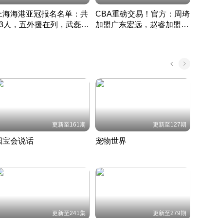
上海海港亚冠报名名单：共
CBA重磅交易！官方：周琦
津门虎
33人，五外援在列，武磊领
加盟广东宏远，赵睿加盟新
于根
衔
疆广汇
CBA快讯一网打尽
表球
中国 · 2022 · 篮球
更新至161期
更新至127期
国宝会说话
宠物世界
神奇
聆听国宝背后的故事
铲屎官带你了解宠物世界
走进野
国 · 2022 · 历史
2022 · 自然
2022 
更新至241集
更新至279期