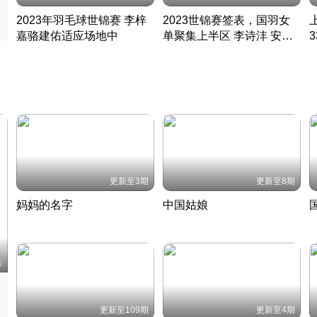
2023年羽毛球世锦赛 李梓
2023世锦赛签表，国羽女
嘉骆建佑适应场地中
单聚集上半区 李诗沣 安赛
凡尘组合英勇出击
龙同区
凡尘组合英勇出击
丹麦 · 2023 · 羽毛球
丹麦 · 2023 · 羽毛球
更新至3期
更新至8期
妈妈的名字
中国姑娘
妈妈从名字里长出了新样子
当窗理云鬓对镜贴花黄
2022 · 人物
2022 · 社会
中
集
更新至109期
更新至4期