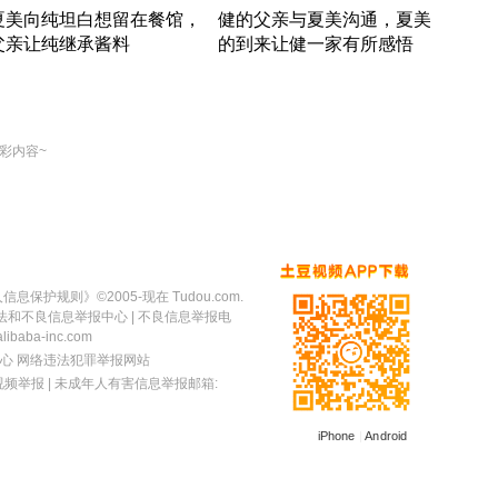
夏美向纯坦白想留在餐馆，
健的父亲与夏美沟通，夏美
奇异
父亲让纯继承酱料
的到来让健一家有所感悟
方魔
竹内结子江口洋介美食情缘
竹内结子江口洋介美食情缘
出手
本 · 2002 · 时装
日本 · 2002 · 时装
彩内容~
人信息保护规则
》©2005-现在 Tudou.com.
法和不良信息举报中心
| 不良信息举报电
baba-inc.com
心
网络违法犯罪举报网站
视频举报
| 未成年人有害信息举报邮箱:
iPhone
|
Android