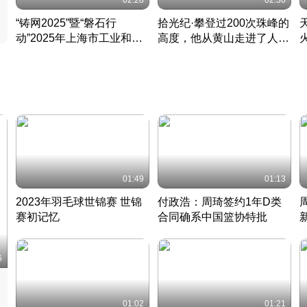
02:28
02:30
“铸网2025”暨“磐石行
拾光纪·攀登过200次珠峰的
动”2025年上海市工业和信
高度，他从黄山走进了人民
息化领域网络安全实战攻防
大会堂
活动成功举办
01:49
01:13
2023年羽毛球世锦赛 世锦
付政浩：周琦签约1年D类
赛初记忆
合同确系中国篮协特批
凡尘组合英勇出击
丹麦 · 2023 · 羽毛球
中
6
01:02
01:21