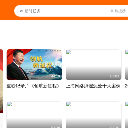
热搜榜
44:10
03:03
重磅纪录片《领航新征程》
上海网络辟谣惩处十大案例