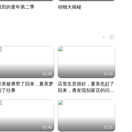
田田的童年第二季
动物大揭秘
诡异
度 393
奇妙的野生动物大揭秘
探寻诡
022 · 搞笑日常
2022 · 自然
中国 · 
01:34
01:42
夏美被勇带了回来，夏美梦
店里生意很好，夏美也赶了
夏美
到了往事
回来，勇发现别家店的问题
找柿
竹内结子江口洋介美食情缘
并提出
竹内结子江口洋介美食情缘
弟
竹内结
本 · 2002 · 时装
日本 · 2002 · 时装
日本 · 
01:46
01:21