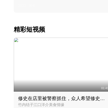
2022 · 美食
精彩短视频
01:4
修史在店里被警察抓住，众人希望修史出来后可以来吃饭
竹内结子江口洋介美食情缘