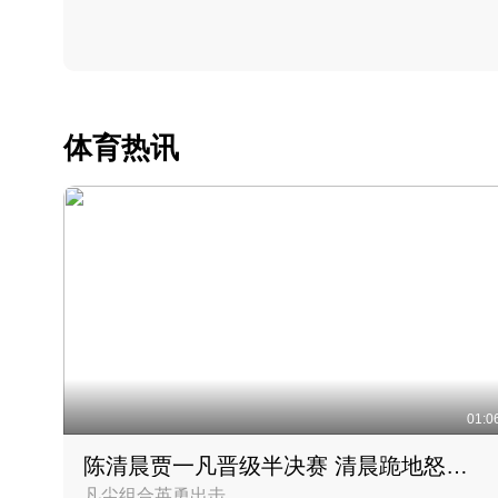
体育热讯
01:0
陈清晨贾一凡晋级半决赛 清晨跪地怒吼庆祝胜利时刻
凡尘组合英勇出击