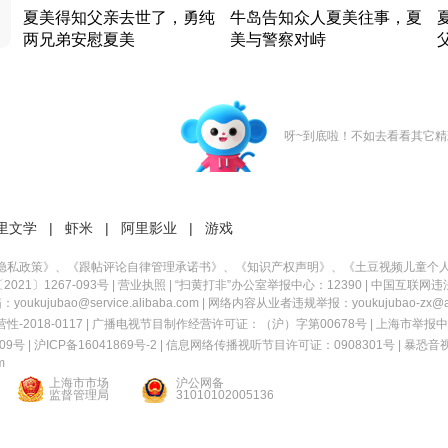
夏美得知父亲去世了，勇纯
牛岛告知众人夏美往事，夏
两兄弟安慰夏美
美与警察对峙
竹内结子江口洋介美食情缘
竹内结子江口洋介美食情缘
日本 · 2002 · 时装
日本 · 2002 · 时装
日
呀~到底啦！不如去看看其它精
里文学
|
虾米
|
阿里影业
|
游戏
隐私政策
》、《
跟帖评论自律管理承诺书
》、《
知识产权声明
》、《
土豆视频儿童个
21〕1267-093号
|
营业执照
| “扫黄打非”办公室举报中心：12390 |
中国互联网违
kujubao@service.alibaba.com | 网络内容从业者违规举报：youkujubao-zx@ali
2018-0117 | 广播电视节目制作经营许可证：（沪）字第00678号 |
上海市举报中
9号 |
沪ICP备16041869号-2
|
信息网络传播视听节目许可证：0908301号
|
暴恐音
m
上海市市场
沪公网备
监督管理局
31010102005136