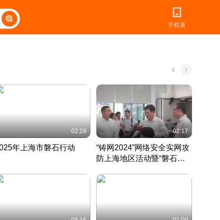
手机看
02:28
02:17
2025年上海市磐石行动
“铸网2024”网络安全实网攻
爱申活
防上海地区活动暨“磐石行
定 迎
动”