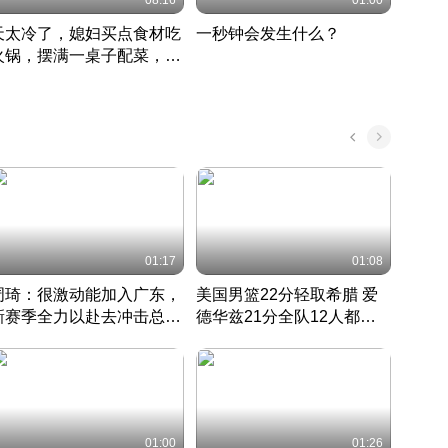
08:16
01:00
天太冷了，媳妇买点食材吃
一秒钟会发生什么？
202
火锅，摆满一桌子配菜，真
了这
丰盛
01:17
01:08
周琦：很激动能加入广东，
美国男篮22分轻取希腊 爱
大连
新赛季全力以赴去冲击总冠
德华兹21分全队12人都得
的保
军
CBA快讯一网打尽
分
国 · 2022 · 篮球
01:00
01:26