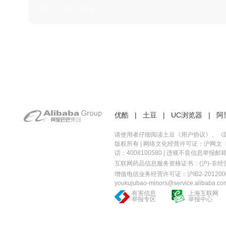
日本 · 2002 · 时装
优酷
|
土豆
|
UC浏览器
|
阿
请使用者仔细阅读土豆《
用户协议
》、《
版权所有 |
网络文化经营许可证：沪网文〔20
话：4008100580 | 违规不良信息举报邮箱：you
互联网药品信息服务资格证书：(沪)-非经营性-
增值电信业务经营许可证：沪IB2-2012000
youkujubao-minors@service.alibaba.co
有害信息
上海互联网
举报专区
举报中心