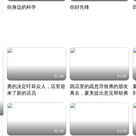
你身边的科学
你好先锋
揭开奇妙的科学常识
老夫聊发少年狂现代事
热
2022 · 科普
2022 · 人物
2
01:44
01:26
勇的决定吓坏众人，店里迎
因店里的疏忽导致勇的朋友
来了新的店员
离去，夏美提出意见帮助勇
竹内结子江口洋介美食情缘
竹内结子江口洋介美食情缘
日本 · 2002 · 时装
日本 · 2002 · 时装
日
1
01:30
01:29