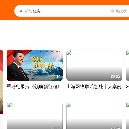
热搜榜
44:10
03:03
重磅纪录片《领航新征程》
上海网络辟谣惩处十大案例