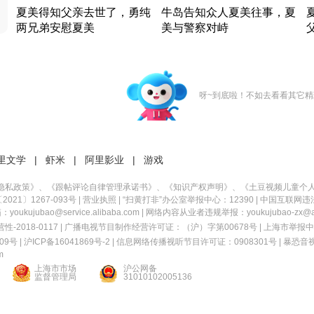
夏美得知父亲去世了，勇纯
牛岛告知众人夏美往事，夏
两兄弟安慰夏美
美与警察对峙
竹内结子江口洋介美食情缘
竹内结子江口洋介美食情缘
日本 · 2002 · 时装
日本 · 2002 · 时装
日
呀~到底啦！不如去看看其它精
里文学
|
虾米
|
阿里影业
|
游戏
隐私政策
》、《
跟帖评论自律管理承诺书
》、《
知识产权声明
》、《
土豆视频儿童个
21〕1267-093号
|
营业执照
| “扫黄打非”办公室举报中心：12390 |
中国互联网违
kujubao@service.alibaba.com | 网络内容从业者违规举报：youkujubao-zx@ali
2018-0117 | 广播电视节目制作经营许可证：（沪）字第00678号 |
上海市举报中
9号 |
沪ICP备16041869号-2
|
信息网络传播视听节目许可证：0908301号
|
暴恐音
m
上海市市场
沪公网备
监督管理局
31010102005136