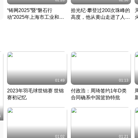
02:28
02:30
“铸网2025”暨“磐石行
拾光纪·攀登过200次珠峰的
动”2025年上海市工业和信
高度，他从黄山走进了人民
息化领域网络安全实战攻防
大会堂
活动成功举办
01:49
01:13
2023年羽毛球世锦赛 世锦
付政浩：周琦签约1年D类
赛初记忆
合同确系中国篮协特批
凡尘组合英勇出击
丹麦 · 2023 · 羽毛球
中
6
01:02
01:21