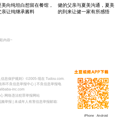
夏美向纯坦白想留在餐馆，
健的父亲与夏美沟通，夏美
奇异
父亲让纯继承酱料
的到来让健一家有所感悟
方魔
竹内结子江口洋介美食情缘
竹内结子江口洋介美食情缘
出手
本 · 2002 · 时装
日本 · 2002 · 时装
彩内容~
人信息保护规则
》©2005-现在 Tudou.com.
法和不良信息举报中心
| 不良信息举报电
baba-inc.com
心
网络违法犯罪举报网站
视频举报
| 未成年人有害信息举报邮箱:
iPhone
|
Android