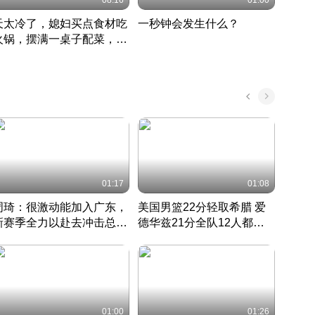
08:16
01:00
天太冷了，媳妇买点食材吃
一秒钟会发生什么？
202
火锅，摆满一桌子配菜，真
了这
丰盛
01:17
01:08
周琦：很激动能加入广东，
美国男篮22分轻取希腊 爱
大连
新赛季全力以赴去冲击总冠
德华兹21分全队12人都得
的保
军
CBA快讯一网打尽
分
国 · 2022 · 篮球
01:00
01:26