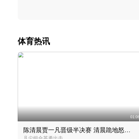
体育热讯
01:0
陈清晨贾一凡晋级半决赛 清晨跪地怒吼庆祝胜利时刻
凡尘组合英勇出击