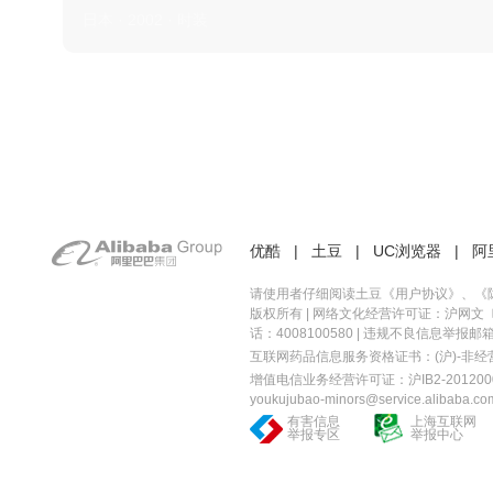
日本 · 2002 · 时装
优酷
|
土豆
|
UC浏览器
|
阿
请使用者仔细阅读土豆《
用户协议
》、《
版权所有 |
网络文化经营许可证：沪网文〔20
话：4008100580 | 违规不良信息举报邮箱：you
互联网药品信息服务资格证书：(沪)-非经营性-
增值电信业务经营许可证：沪IB2-2012000
youkujubao-minors@service.alibaba.co
有害信息
上海互联网
举报专区
举报中心