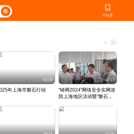
手机看
02:28
02:17
2025年上海市磐石行动
“铸网2024”网络安全实网攻
爱申活
防上海地区活动暨“磐石行
定 迎
动”