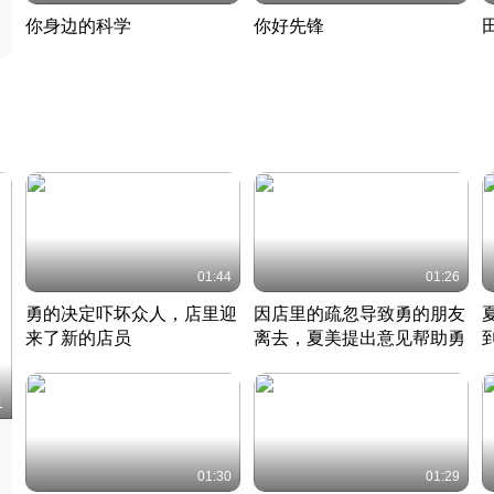
你身边的科学
你好先锋
揭开奇妙的科学常识
老夫聊发少年狂现代事
热
2022 · 科普
2022 · 人物
2
01:44
01:26
勇的决定吓坏众人，店里迎
因店里的疏忽导致勇的朋友
来了新的店员
离去，夏美提出意见帮助勇
竹内结子江口洋介美食情缘
竹内结子江口洋介美食情缘
日本 · 2002 · 时装
日本 · 2002 · 时装
日
1
01:30
01:29