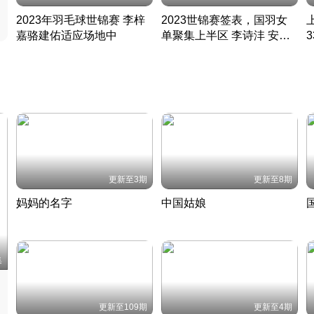
2023年羽毛球世锦赛 李梓
2023世锦赛签表，国羽女
嘉骆建佑适应场地中
单聚集上半区 李诗沣 安赛
凡尘组合英勇出击
龙同区
凡尘组合英勇出击
丹麦 · 2023 · 羽毛球
丹麦 · 2023 · 羽毛球
更新至3期
更新至8期
妈妈的名字
中国姑娘
妈妈从名字里长出了新样子
当窗理云鬓对镜贴花黄
2022 · 人物
2022 · 社会
中
集
更新至109期
更新至4期