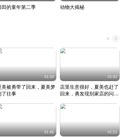
田田的童年第二季
动物大揭秘
诡异
度 389
奇妙的野生动物大揭秘
探寻诡
022 · 搞笑日常
2022 · 自然
中国 · 
01:34
01:42
夏美被勇带了回来，夏美梦
店里生意很好，夏美也赶了
夏美
到了往事
回来，勇发现别家店的问题
找柿
竹内结子江口洋介美食情缘
并提出
竹内结子江口洋介美食情缘
弟
竹内结
本 · 2002 · 时装
日本 · 2002 · 时装
日本 · 
01:46
01:21