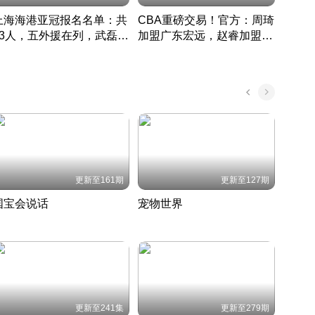
上海海港亚冠报名名单：共
CBA重磅交易！官方：周琦
津门虎
33人，五外援在列，武磊领
加盟广东宏远，赵睿加盟新
于根
衔
疆广汇
CBA快讯一网打尽
表球
中国 · 2022 · 篮球
更新至161期
更新至127期
国宝会说话
宠物世界
神奇
聆听国宝背后的故事
铲屎官带你了解宠物世界
走进野
国 · 2022 · 历史
2022 · 自然
2022 
更新至241集
更新至279期