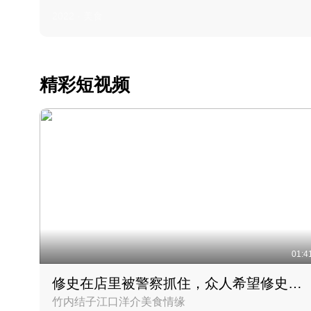
2022 · 美食
精彩短视频
01:4
修史在店里被警察抓住，众人希望修史出来后可以来吃饭
竹内结子江口洋介美食情缘