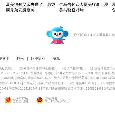
夏美得知父亲去世了，勇纯
牛岛告知众人夏美往事，夏
两兄弟安慰夏美
美与警察对峙
竹内结子江口洋介美食情缘
竹内结子江口洋介美食情缘
日本 · 2002 · 时装
日本 · 2002 · 时装
日
呀~到底啦！不如去看看其它精
里文学
|
虾米
|
阿里影业
|
游戏
隐私政策
》、《
跟帖评论自律管理承诺书
》、《
知识产权声明
》、《
土豆视频儿童个
21〕1267-093号
|
营业执照
| “扫黄打非”办公室举报中心：12390 |
中国互联网违
kujubao@service.alibaba.com | 网络内容从业者违规举报：youkujubao-zx@ali
2018-0117 | 广播电视节目制作经营许可证：（沪）字第00678号 |
上海市举报中
9号 |
沪ICP备16041869号-2
|
信息网络传播视听节目许可证：0908301号
|
暴恐音
m
上海市市场
沪公网备
监督管理局
31010102005136