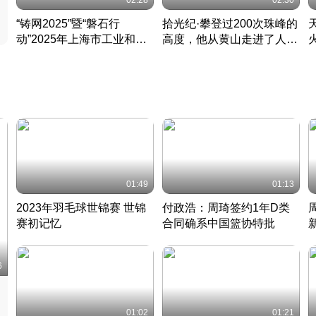
02:28
02:30
“铸网2025”暨“磐石行
拾光纪·攀登过200次珠峰的
动”2025年上海市工业和信
高度，他从黄山走进了人民
息化领域网络安全实战攻防
大会堂
活动成功举办
01:49
01:13
2023年羽毛球世锦赛 世锦
付政浩：周琦签约1年D类
赛初记忆
合同确系中国篮协特批
凡尘组合英勇出击
丹麦 · 2023 · 羽毛球
中
6
01:02
01:21