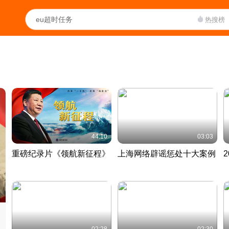
热搜榜
44:10
03:03
重磅纪录片《领航新征程》
上海网络辟谣惩处十大案例