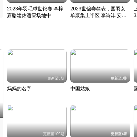
2023年羽毛球世锦赛 李梓
2023世锦赛签表，国羽女
嘉骆建佑适应场地中
单聚集上半区 李诗沣 安赛
凡尘组合英勇出击
龙同区
凡尘组合英勇出击
丹麦 · 2023 · 羽毛球
丹麦 · 2023 · 羽毛球
更新至3期
更新至8期
妈妈的名字
中国姑娘
妈妈从名字里长出了新样子
当窗理云鬓对镜贴花黄
2022 · 人物
2022 · 社会
中
集
更新至109期
更新至4期