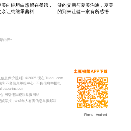
夏美向纯坦白想留在餐馆，
健的父亲与夏美沟通，夏美
奇异
父亲让纯继承酱料
的到来让健一家有所感悟
方魔
竹内结子江口洋介美食情缘
竹内结子江口洋介美食情缘
出手
本 · 2002 · 时装
日本 · 2002 · 时装
彩内容~
人信息保护规则
》©2005-现在 Tudou.com.
法和不良信息举报中心
| 不良信息举报电
baba-inc.com
心
网络违法犯罪举报网站
视频举报
| 未成年人有害信息举报邮箱:
iPhone
|
Android