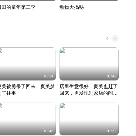
田田的童年第二季
动物大揭秘
诡异
度 393
奇妙的野生动物大揭秘
探寻诡
022 · 搞笑日常
2022 · 自然
中国 · 
01:34
01:42
夏美被勇带了回来，夏美梦
店里生意很好，夏美也赶了
夏美
到了往事
回来，勇发现别家店的问题
找柿
竹内结子江口洋介美食情缘
并提出
竹内结子江口洋介美食情缘
弟
竹内结
本 · 2002 · 时装
日本 · 2002 · 时装
日本 · 
01:46
01:21