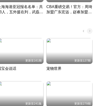
上海海港亚冠报名名单：共
CBA重磅交易！官方：周琦
津门虎
33人，五外援在列，武磊领
加盟广东宏远，赵睿加盟新
于根
衔
疆广汇
CBA快讯一网打尽
表球
中国 · 2022 · 篮球
更新至161期
更新至127期
国宝会说话
宠物世界
神奇
聆听国宝背后的故事
铲屎官带你了解宠物世界
走进野
国 · 2022 · 历史
2022 · 自然
2022 
更新至241集
更新至279期