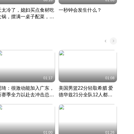
08:16
01:00
天太冷了，媳妇买点食材吃
一秒钟会发生什么？
202
火锅，摆满一桌子配菜，真
了这
丰盛
01:17
01:08
周琦：很激动能加入广东，
美国男篮22分轻取希腊 爱
大连
新赛季全力以赴去冲击总冠
德华兹21分全队12人都得
的保
军
CBA快讯一网打尽
分
国 · 2022 · 篮球
01:00
01:26