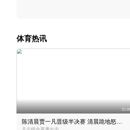
体育热讯
01:0
陈清晨贾一凡晋级半决赛 清晨跪地怒吼庆祝胜利时刻
凡尘组合英勇出击