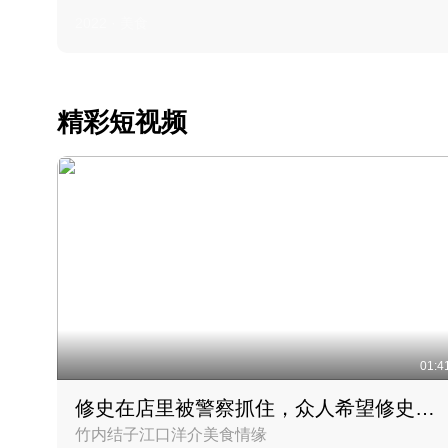
2022 · 美食
精彩短视频
01:4
修史在店里被警察抓住，众人希望修史出来后可以来吃饭
竹内结子江口洋介美食情缘