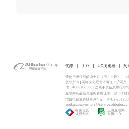
日本 · 2002 · 时装
优酷
|
土豆
|
UC浏览器
|
阿
请使用者仔细阅读土豆《
用户协议
》、《
版权所有 |
网络文化经营许可证：沪网文〔20
话：4008100580 | 违规不良信息举报邮箱：you
互联网药品信息服务资格证书：(沪)-非经营性-
增值电信业务经营许可证：沪IB2-2012000
youkujubao-minors@service.alibaba.co
有害信息
上海互联网
举报专区
举报中心