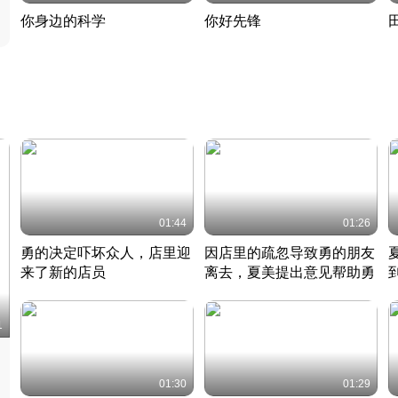
你身边的科学
你好先锋
揭开奇妙的科学常识
老夫聊发少年狂现代事
热
2022 · 科普
2022 · 人物
2
01:44
01:26
勇的决定吓坏众人，店里迎
因店里的疏忽导致勇的朋友
来了新的店员
离去，夏美提出意见帮助勇
竹内结子江口洋介美食情缘
竹内结子江口洋介美食情缘
日本 · 2002 · 时装
日本 · 2002 · 时装
日
1
01:30
01:29