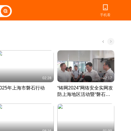
手机看
02:28
02:17
2025年上海市磐石行动
“铸网2024”网络安全实网攻
爱申活
防上海地区活动暨“磐石行
定 迎
动”