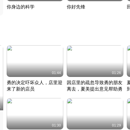
你身边的科学
你好先锋
揭开奇妙的科学常识
老夫聊发少年狂现代事
热
2022 · 科普
2022 · 人物
2
01:44
01:26
勇的决定吓坏众人，店里迎
因店里的疏忽导致勇的朋友
来了新的店员
离去，夏美提出意见帮助勇
竹内结子江口洋介美食情缘
竹内结子江口洋介美食情缘
日本 · 2002 · 时装
日本 · 2002 · 时装
日
1
01:30
01:29