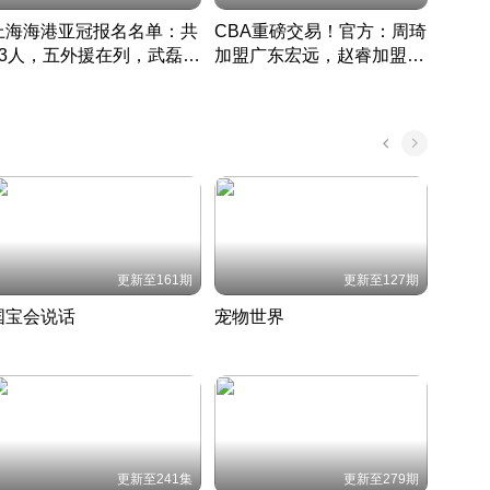
上海海港亚冠报名名单：共
CBA重磅交易！官方：周琦
津门虎
33人，五外援在列，武磊领
加盟广东宏远，赵睿加盟新
于根
衔
疆广汇
CBA快讯一网打尽
表球
中国 · 2022 · 篮球
更新至161期
更新至127期
国宝会说话
宠物世界
神奇
聆听国宝背后的故事
铲屎官带你了解宠物世界
走进野
国 · 2022 · 历史
2022 · 自然
2022 
更新至241集
更新至279期