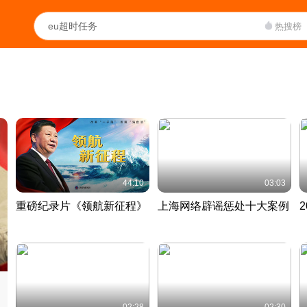
热搜榜
44:10
03:03
重磅纪录片《领航新征程》
上海网络辟谣惩处十大案例