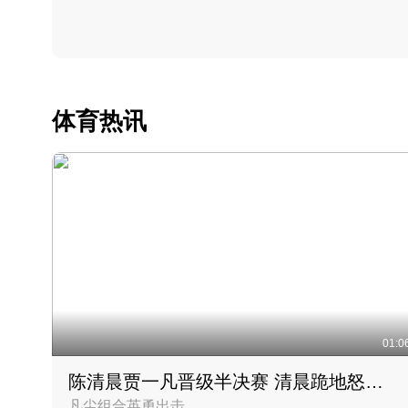
体育热讯
01:0
陈清晨贾一凡晋级半决赛 清晨跪地怒吼庆祝胜利时刻
凡尘组合英勇出击