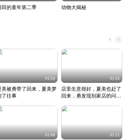
田田的童年第二季
动物大揭秘
诡异
度 389
奇妙的野生动物大揭秘
探寻诡
022 · 搞笑日常
2022 · 自然
中国 · 
01:34
01:42
夏美被勇带了回来，夏美梦
店里生意很好，夏美也赶了
夏美
到了往事
回来，勇发现别家店的问题
找柿
竹内结子江口洋介美食情缘
并提出
竹内结子江口洋介美食情缘
弟
竹内结
本 · 2002 · 时装
日本 · 2002 · 时装
日本 · 
01:46
01:21