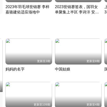
2023年羽毛球世锦赛 李梓
2023世锦赛签表，国羽女
嘉骆建佑适应场地中
单聚集上半区 李诗沣 安赛
凡尘组合英勇出击
龙同区
凡尘组合英勇出击
丹麦 · 2023 · 羽毛球
丹麦 · 2023 · 羽毛球
更新至3期
更新至8期
妈妈的名字
中国姑娘
妈妈从名字里长出了新样子
当窗理云鬓对镜贴花黄
2022 · 人物
2022 · 社会
中
集
更新至109期
更新至4期