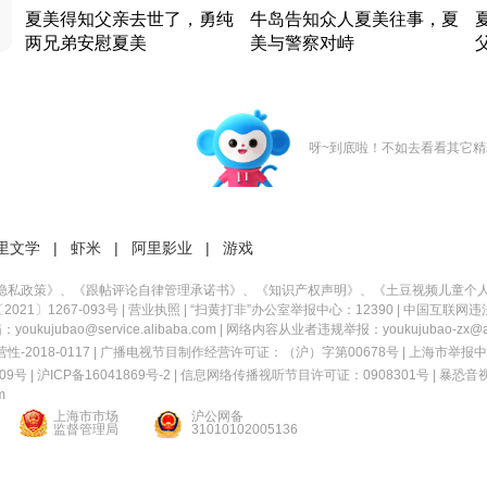
夏美得知父亲去世了，勇纯
牛岛告知众人夏美往事，夏
两兄弟安慰夏美
美与警察对峙
竹内结子江口洋介美食情缘
竹内结子江口洋介美食情缘
日本 · 2002 · 时装
日本 · 2002 · 时装
日
呀~到底啦！不如去看看其它精
里文学
|
虾米
|
阿里影业
|
游戏
隐私政策
》、《
跟帖评论自律管理承诺书
》、《
知识产权声明
》、《
土豆视频儿童个
21〕1267-093号
|
营业执照
| “扫黄打非”办公室举报中心：12390 |
中国互联网违
kujubao@service.alibaba.com | 网络内容从业者违规举报：youkujubao-zx@ali
2018-0117 | 广播电视节目制作经营许可证：（沪）字第00678号 |
上海市举报中
9号 |
沪ICP备16041869号-2
|
信息网络传播视听节目许可证：0908301号
|
暴恐音
m
上海市市场
沪公网备
监督管理局
31010102005136