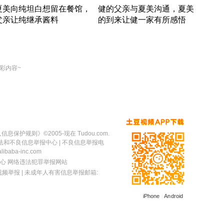
夏美向纯坦白想留在餐馆，
健的父亲与夏美沟通，夏美
奇异
父亲让纯继承酱料
的到来让健一家有所感悟
方魔
竹内结子江口洋介美食情缘
竹内结子江口洋介美食情缘
出手
本 · 2002 · 时装
日本 · 2002 · 时装
彩内容~
人信息保护规则
》©2005-现在 Tudou.com.
法和不良信息举报中心
| 不良信息举报电
baba-inc.com
心
网络违法犯罪举报网站
视频举报
| 未成年人有害信息举报邮箱:
iPhone
|
Android