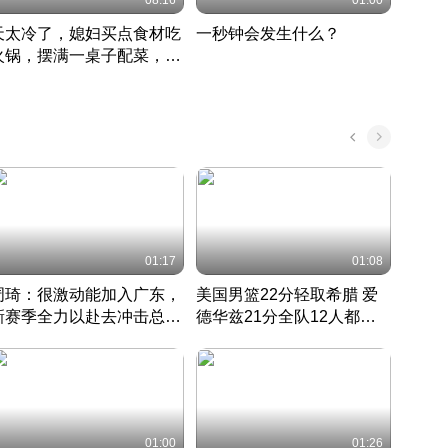
08:16
01:00
天太冷了，媳妇买点食材吃
一秒钟会发生什么？
202
火锅，摆满一桌子配菜，真
了这
丰盛
01:17
01:08
周琦：很激动能加入广东，
美国男篮22分轻取希腊 爱
大连
新赛季全力以赴去冲击总冠
德华兹21分全队12人都得
的保
军
CBA快讯一网打尽
分
国 · 2022 · 篮球
01:00
01:26