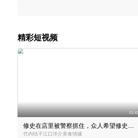
2022 · 美食
精彩短视频
01:4
修史在店里被警察抓住，众人希望修史出来后可以来吃饭
竹内结子江口洋介美食情缘