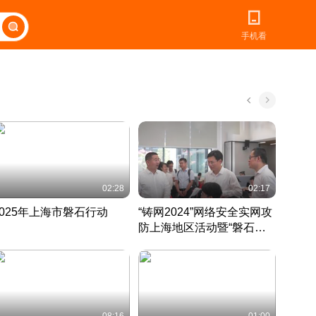
手机看
02:28
02:17
2025年上海市磐石行动
“铸网2024”网络安全实网攻
爱申活
防上海地区活动暨“磐石行
定 迎
动”