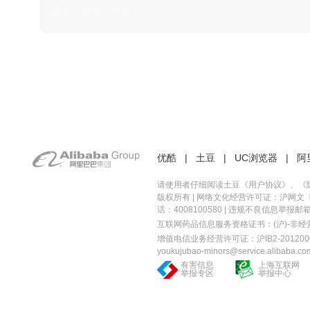
日本 · 2002 · 时装
优酷
|
土豆
|
UC浏览器
|
阿
请使用者仔细阅读土豆《
用户协议
》、《
版权所有 |
网络文化经营许可证：沪网文〔20
话：4008100580 | 违规不良信息举报邮箱：you
互联网药品信息服务资格证书：(沪)-非经营性-
增值电信业务经营许可证：沪IB2-2012000
youkujubao-minors@service.alibaba.co
有害信息
上海互联网
举报专区
举报中心