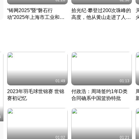
02:28
02:30
“铸网2025”暨“磐石行
拾光纪·攀登过200次珠峰的
动”2025年上海市工业和信
高度，他从黄山走进了人民
息化领域网络安全实战攻防
大会堂
活动成功举办
01:49
01:13
2023年羽毛球世锦赛 世锦
付政浩：周琦签约1年D类
赛初记忆
合同确系中国篮协特批
凡尘组合英勇出击
丹麦 · 2023 · 羽毛球
中
6
01:02
01:21