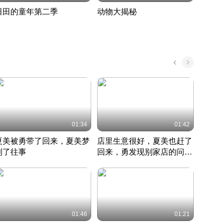
田田的童年第二季
动物大揭秘
诡异
度 390
奇妙的野生动物大揭秘
探寻诡
022 · 搞笑日常
2022 · 自然
中国 · 
01:34
01:42
夏美被勇带了回来，夏美梦
店里生意很好，夏美也赶了
夏美
到了往事
回来，勇发现别家店的问题
找柿
竹内结子江口洋介美食情缘
并提出
竹内结子江口洋介美食情缘
弟
竹内结
本 · 2002 · 时装
日本 · 2002 · 时装
日本 · 
01:46
01:21