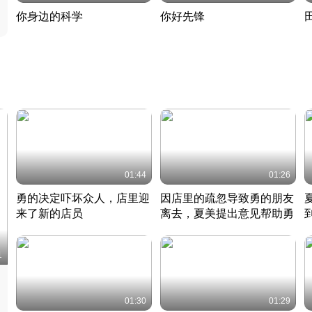
你身边的科学
你好先锋
揭开奇妙的科学常识
老夫聊发少年狂现代事
热
2022 · 科普
2022 · 人物
2
01:44
01:26
勇的决定吓坏众人，店里迎
因店里的疏忽导致勇的朋友
来了新的店员
离去，夏美提出意见帮助勇
竹内结子江口洋介美食情缘
竹内结子江口洋介美食情缘
日本 · 2002 · 时装
日本 · 2002 · 时装
日
1
01:30
01:29