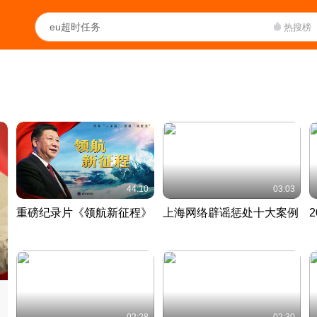
热搜榜
44:10
03:03
重磅纪录片《领航新征程》
上海网络辟谣惩处十大案例