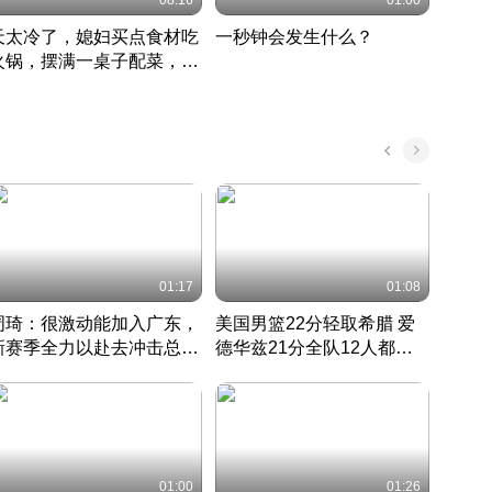
08:16
01:00
天太冷了，媳妇买点食材吃
一秒钟会发生什么？
202
火锅，摆满一桌子配菜，真
了这
丰盛
01:17
01:08
周琦：很激动能加入广东，
美国男篮22分轻取希腊 爱
大连
新赛季全力以赴去冲击总冠
德华兹21分全队12人都得
的保
军
CBA快讯一网打尽
分
国 · 2022 · 篮球
01:00
01:26