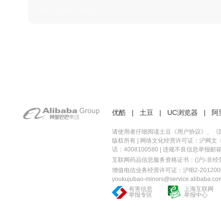
日本 · 2002 · 时装
优酷
|
土豆
|
UC浏览器
|
阿
请使用者仔细阅读土豆《
用户协议
》、《
版权所有 |
网络文化经营许可证：沪网文〔20
话：4008100580 | 违规不良信息举报邮箱：you
互联网药品信息服务资格证书：(沪)-非经营性-
增值电信业务经营许可证：沪IB2-2012000
youkujubao-minors@service.alibaba.co
有害信息
上海互联网
举报专区
举报中心