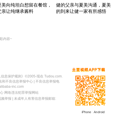
夏美向纯坦白想留在餐馆，
健的父亲与夏美沟通，夏美
奇异
父亲让纯继承酱料
的到来让健一家有所感悟
方魔
竹内结子江口洋介美食情缘
竹内结子江口洋介美食情缘
出手
本 · 2002 · 时装
日本 · 2002 · 时装
彩内容~
人信息保护规则
》©2005-现在 Tudou.com.
法和不良信息举报中心
| 不良信息举报电
baba-inc.com
心
网络违法犯罪举报网站
视频举报
| 未成年人有害信息举报邮箱:
iPhone
|
Android