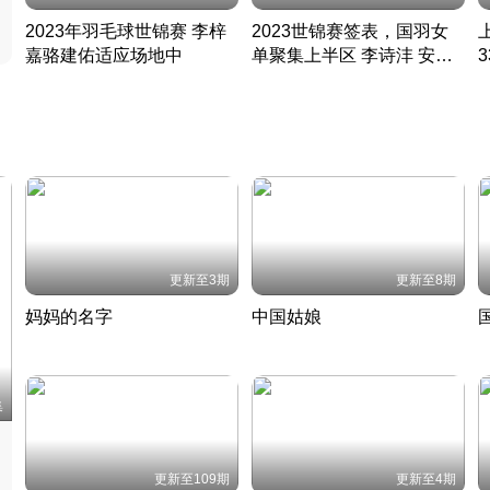
2023年羽毛球世锦赛 李梓
2023世锦赛签表，国羽女
嘉骆建佑适应场地中
单聚集上半区 李诗沣 安赛
凡尘组合英勇出击
龙同区
凡尘组合英勇出击
丹麦 · 2023 · 羽毛球
丹麦 · 2023 · 羽毛球
更新至3期
更新至8期
妈妈的名字
中国姑娘
妈妈从名字里长出了新样子
当窗理云鬓对镜贴花黄
2022 · 人物
2022 · 社会
中
集
更新至109期
更新至4期