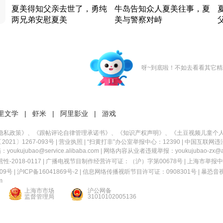
夏美得知父亲去世了，勇纯
牛岛告知众人夏美往事，夏
两兄弟安慰夏美
美与警察对峙
竹内结子江口洋介美食情缘
竹内结子江口洋介美食情缘
日本 · 2002 · 时装
日本 · 2002 · 时装
日
呀~到底啦！不如去看看其它精
里文学
|
虾米
|
阿里影业
|
游戏
隐私政策
》、《
跟帖评论自律管理承诺书
》、《
知识产权声明
》、《
土豆视频儿童个
21〕1267-093号
|
营业执照
| “扫黄打非”办公室举报中心：12390 |
中国互联网违
kujubao@service.alibaba.com | 网络内容从业者违规举报：youkujubao-zx@ali
2018-0117 | 广播电视节目制作经营许可证：（沪）字第00678号 |
上海市举报中
9号 |
沪ICP备16041869号-2
|
信息网络传播视听节目许可证：0908301号
|
暴恐音
m
上海市市场
沪公网备
监督管理局
31010102005136