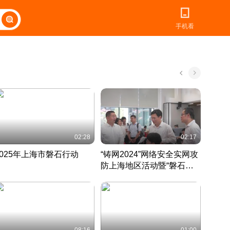
手机看
02:28
02:17
2025年上海市磐石行动
“铸网2024”网络安全实网攻
爱申活
防上海地区活动暨“磐石行
定 迎
动”