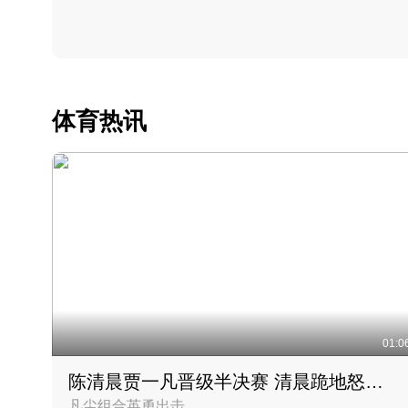
体育热讯
01:0
陈清晨贾一凡晋级半决赛 清晨跪地怒吼庆祝胜利时刻
凡尘组合英勇出击