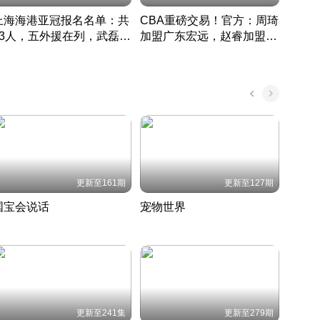
上海海港亚冠报名名单：共
CBA重磅交易！官方：周琦
津门虎
33人，五外援在列，武磊领
加盟广东宏远，赵睿加盟新
于根
衔
疆广汇
CBA快讯一网打尽
表球
中国 · 2022 · 篮球
更新至161期
更新至127期
国宝会说话
宠物世界
神奇
聆听国宝背后的故事
铲屎官带你了解宠物世界
走进野
国 · 2022 · 历史
2022 · 自然
2022 
更新至241集
更新至279期