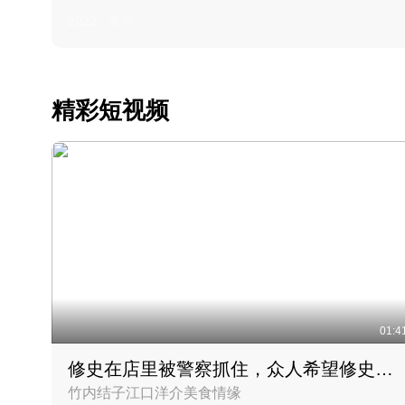
2022 · 美食
精彩短视频
01:4
修史在店里被警察抓住，众人希望修史出来后可以来吃饭
竹内结子江口洋介美食情缘