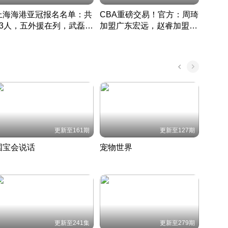
上海海港亚冠报名名单：共
CBA重磅交易！官方：周琦
津门虎
33人，五外援在列，武磊领
加盟广东宏远，赵睿加盟新
于根
衔
疆广汇
CBA快讯一网打尽
表球
中国 · 2022 · 篮球
更新至161期
更新至127期
国宝会说话
宠物世界
神奇
聆听国宝背后的故事
铲屎官带你了解宠物世界
走进野
国 · 2022 · 历史
2022 · 自然
2022 
更新至241集
更新至279期