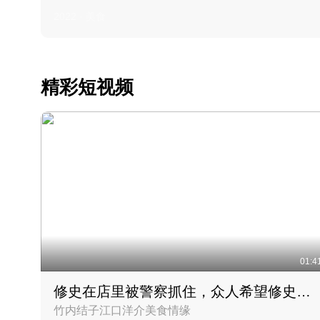
2022 · 美食
精彩短视频
01:4
修史在店里被警察抓住，众人希望修史出来后可以来吃饭
竹内结子江口洋介美食情缘