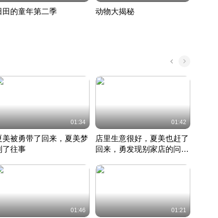
田田的童年第二季
动物大揭秘
诡异
度 388
奇妙的野生动物大揭秘
探寻诡
022 · 搞笑日常
2022 · 自然
中国 · 
01:34
01:42
夏美被勇带了回来，夏美梦
店里生意很好，夏美也赶了
夏美
到了往事
回来，勇发现别家店的问题
找柿
竹内结子江口洋介美食情缘
并提出
竹内结子江口洋介美食情缘
弟
竹内结
本 · 2002 · 时装
日本 · 2002 · 时装
日本 · 
01:46
01:21