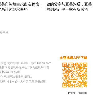
夏美向纯坦白想留在餐馆，
健的父亲与夏美沟通，夏美
奇异
父亲让纯继承酱料
的到来让健一家有所感悟
方魔
竹内结子江口洋介美食情缘
竹内结子江口洋介美食情缘
出手
本 · 2002 · 时装
日本 · 2002 · 时装
彩内容~
人信息保护规则
》©2005-现在 Tudou.com.
法和不良信息举报中心
| 不良信息举报电
baba-inc.com
心
网络违法犯罪举报网站
视频举报
| 未成年人有害信息举报邮箱:
iPhone
|
Android