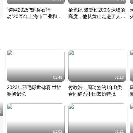
02:28
02:30
“铸网2025”暨“磐石行
拾光纪·攀登过200次珠峰的
动”2025年上海市工业和信
高度，他从黄山走进了人民
息化领域网络安全实战攻防
大会堂
活动成功举办
01:49
01:13
2023年羽毛球世锦赛 世锦
付政浩：周琦签约1年D类
赛初记忆
合同确系中国篮协特批
凡尘组合英勇出击
丹麦 · 2023 · 羽毛球
中
6
01:02
01:21