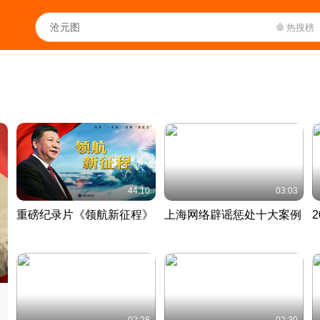
热搜榜
44:10
03:03
重磅纪录片《领航新征程》
上海网络辟谣惩处十大案例