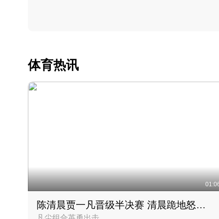
体育热讯
01:0
陈清晨贾一凡晋级半决赛 清晨跪地怒吼庆祝胜利时刻
凡尘组合英勇出击