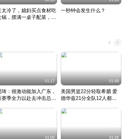
08:16
01:00
天太冷了，媳妇买点食材吃
一秒钟会发生什么？
202
火锅，摆满一桌子配菜，真
了这
丰盛
01:17
01:08
周琦：很激动能加入广东，
美国男篮22分轻取希腊 爱
大连
新赛季全力以赴去冲击总冠
德华兹21分全队12人都得
的保
军
CBA快讯一网打尽
分
国 · 2022 · 篮球
01:00
01:26