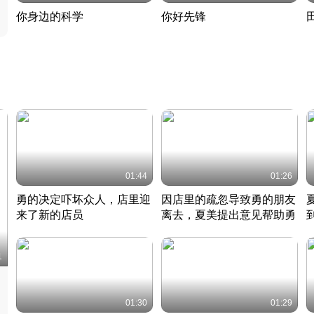
你身边的科学
你好先锋
揭开奇妙的科学常识
老夫聊发少年狂现代事
热
2022 · 科普
2022 · 人物
2
01:44
01:26
勇的决定吓坏众人，店里迎
因店里的疏忽导致勇的朋友
来了新的店员
离去，夏美提出意见帮助勇
竹内结子江口洋介美食情缘
竹内结子江口洋介美食情缘
日本 · 2002 · 时装
日本 · 2002 · 时装
日
1
01:30
01:29