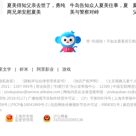
夏美得知父亲去世了，勇纯
牛岛告知众人夏美往事，夏
两兄弟安慰夏美
美与警察对峙
竹内结子江口洋介美食情缘
竹内结子江口洋介美食情缘
日本 · 2002 · 时装
日本 · 2002 · 时装
日
呀~到底啦！不如去看看其它精
里文学
|
虾米
|
阿里影业
|
游戏
隐私政策
》、《
跟帖评论自律管理承诺书
》、《
知识产权声明
》、《
土豆视频儿童个
21〕1267-093号
|
营业执照
| “扫黄打非”办公室举报中心：12390 |
中国互联网违
kujubao@service.alibaba.com | 网络内容从业者违规举报：youkujubao-zx@ali
2018-0117 | 广播电视节目制作经营许可证：（沪）字第00678号 |
上海市举报中
9号 |
沪ICP备16041869号-2
|
信息网络传播视听节目许可证：0908301号
|
暴恐音
m
上海市市场
沪公网备
监督管理局
31010102005136