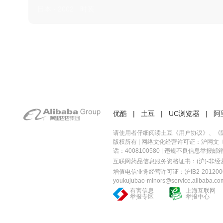
日本 · 2002 · 时装
优酷
|
土豆
|
UC浏览器
|
阿
请使用者仔细阅读土豆《
用户协议
》、《
版权所有 |
网络文化经营许可证：沪网文〔20
话：4008100580 | 违规不良信息举报邮箱：you
互联网药品信息服务资格证书：(沪)-非经营性-
增值电信业务经营许可证：沪IB2-2012000
youkujubao-minors@service.alibaba.co
有害信息
上海互联网
举报专区
举报中心