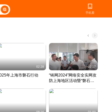
手机看
02:28
02:17
2025年上海市磐石行动
“铸网2024”网络安全实网攻
爱申活
防上海地区活动暨“磐石行
定 迎
动”