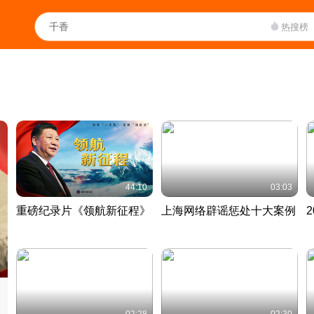
热搜榜
44:10
03:03
重磅纪录片《领航新征程》
上海网络辟谣惩处十大案例