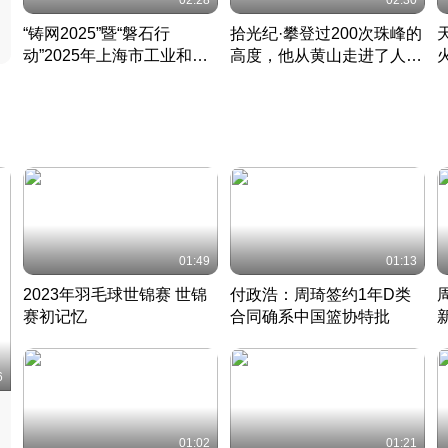
02:28
02:30
“铸网2025”暨“磐石行
拾光纪·攀登过200次珠峰的
动”2025年上海市工业和信
高度，他从黄山走进了人民
息化领域网络安全实战攻防
大会堂
活动成功举办
01:49
01:13
2023年羽毛球世锦赛 世锦
付政浩：周琦签约1年D类
赛初记忆
合同确系中国篮协特批
凡尘组合英勇出击
丹麦 · 2023 · 羽毛球
中
6
01:02
01:21