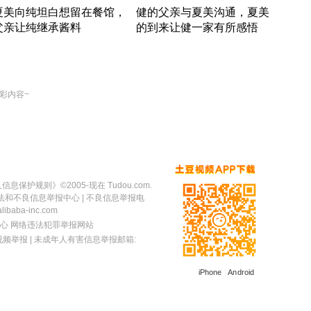
夏美向纯坦白想留在餐馆，
健的父亲与夏美沟通，夏美
奇异
父亲让纯继承酱料
的到来让健一家有所感悟
方魔
竹内结子江口洋介美食情缘
竹内结子江口洋介美食情缘
出手
本 · 2002 · 时装
日本 · 2002 · 时装
彩内容~
人信息保护规则
》©2005-现在 Tudou.com.
法和不良信息举报中心
| 不良信息举报电
baba-inc.com
心
网络违法犯罪举报网站
视频举报
| 未成年人有害信息举报邮箱:
iPhone
|
Android