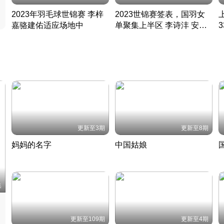
2023年羽毛球世锦赛 李梓
2023世锦赛签表，国羽女
嘉骆建佑适应场地中
单聚集上半区 李诗沣 安赛
凡尘组合英勇出击
龙同区
凡尘组合英勇出击
丹麦 · 2023 · 羽毛球
丹麦 · 2023 · 羽毛球
更新至3期
更新至8期
妈妈的名字
中国姑娘
妈妈从名字里长出了新样子
当窗理云鬓对镜贴花黄
2022 · 人物
2022 · 社会
中
集
更新至109期
更新至4期