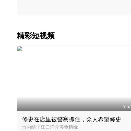
2022 · 美食
精彩短视频
01:4
修史在店里被警察抓住，众人希望修史出来后可以来吃饭
竹内结子江口洋介美食情缘