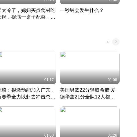
08:16
01:00
天太冷了，媳妇买点食材吃
一秒钟会发生什么？
202
火锅，摆满一桌子配菜，真
了这
丰盛
01:17
01:08
周琦：很激动能加入广东，
美国男篮22分轻取希腊 爱
大连
新赛季全力以赴去冲击总冠
德华兹21分全队12人都得
的保
军
CBA快讯一网打尽
分
国 · 2022 · 篮球
01:00
01:26