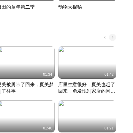
田田的童年第二季
动物大揭秘
诡异
度 394
奇妙的野生动物大揭秘
探寻诡
022 · 搞笑日常
2022 · 自然
中国 · 
01:34
01:42
夏美被勇带了回来，夏美梦
店里生意很好，夏美也赶了
夏美
到了往事
回来，勇发现别家店的问题
找柿
竹内结子江口洋介美食情缘
并提出
竹内结子江口洋介美食情缘
弟
竹内结
本 · 2002 · 时装
日本 · 2002 · 时装
日本 · 
01:46
01:21