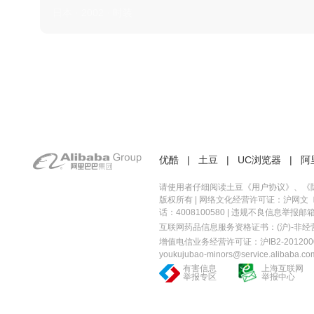
日本 · 2002 · 时装
优酷
|
土豆
|
UC浏览器
|
阿
请使用者仔细阅读土豆《
用户协议
》、《
版权所有 |
网络文化经营许可证：沪网文〔20
话：4008100580 | 违规不良信息举报邮箱：you
互联网药品信息服务资格证书：(沪)-非经营性-
增值电信业务经营许可证：沪IB2-2012000
youkujubao-minors@service.alibaba.co
有害信息
上海互联网
举报专区
举报中心