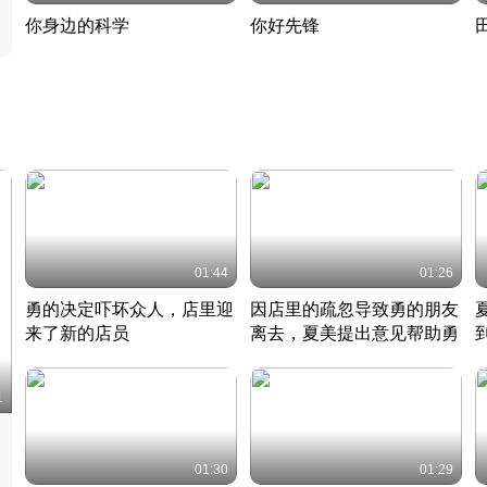
你身边的科学
你好先锋
揭开奇妙的科学常识
老夫聊发少年狂现代事
热
2022 · 科普
2022 · 人物
2
01:44
01:26
勇的决定吓坏众人，店里迎
因店里的疏忽导致勇的朋友
来了新的店员
离去，夏美提出意见帮助勇
竹内结子江口洋介美食情缘
竹内结子江口洋介美食情缘
日本 · 2002 · 时装
日本 · 2002 · 时装
日
1
01:30
01:29