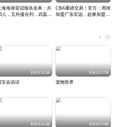
上海海港亚冠报名名单：共
CBA重磅交易！官方：周琦
津门虎
33人，五外援在列，武磊领
加盟广东宏远，赵睿加盟新
于根
衔
疆广汇
CBA快讯一网打尽
表球
中国 · 2022 · 篮球
更新至161期
更新至127期
国宝会说话
宠物世界
神奇
聆听国宝背后的故事
铲屎官带你了解宠物世界
走进野
国 · 2022 · 历史
2022 · 自然
2022 
更新至241集
更新至279期