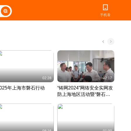
手机看
02:28
02:17
2025年上海市磐石行动
“铸网2024”网络安全实网攻
爱申活
防上海地区活动暨“磐石行
定 迎
动”