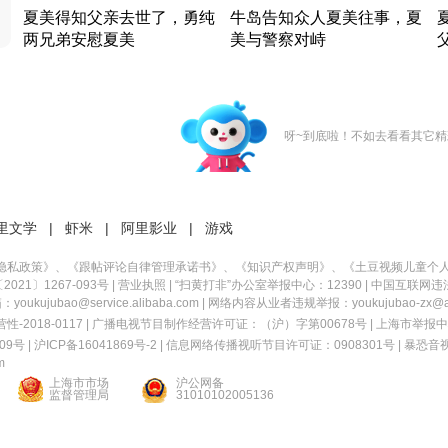
夏美得知父亲去世了，勇纯
牛岛告知众人夏美往事，夏
两兄弟安慰夏美
美与警察对峙
竹内结子江口洋介美食情缘
竹内结子江口洋介美食情缘
日本 · 2002 · 时装
日本 · 2002 · 时装
日
呀~到底啦！不如去看看其它精
里文学
|
虾米
|
阿里影业
|
游戏
隐私政策
》、《
跟帖评论自律管理承诺书
》、《
知识产权声明
》、《
土豆视频儿童个
21〕1267-093号
|
营业执照
| “扫黄打非”办公室举报中心：12390 |
中国互联网违
kujubao@service.alibaba.com | 网络内容从业者违规举报：youkujubao-zx@ali
2018-0117 | 广播电视节目制作经营许可证：（沪）字第00678号 |
上海市举报中
9号 |
沪ICP备16041869号-2
|
信息网络传播视听节目许可证：0908301号
|
暴恐音
m
上海市市场
沪公网备
监督管理局
31010102005136