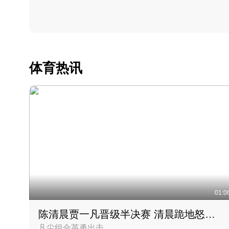
体育热讯
01:0
陈清晨贾一凡晋级半决赛 清晨跪地怒吼庆祝胜利时刻
凡尘组合英勇出击