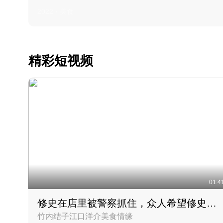
2022 · 美食
精彩短视频
01:4
修史在店里被警察抓住，众人希望修史出来后可以来吃饭
竹内结子江口洋介美食情缘