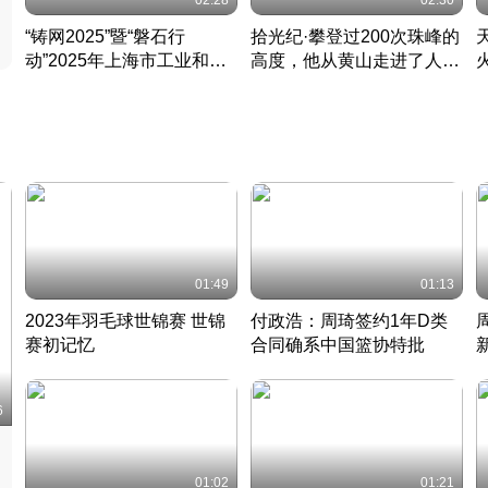
02:28
02:30
“铸网2025”暨“磐石行
拾光纪·攀登过200次珠峰的
动”2025年上海市工业和信
高度，他从黄山走进了人民
息化领域网络安全实战攻防
大会堂
活动成功举办
01:49
01:13
2023年羽毛球世锦赛 世锦
付政浩：周琦签约1年D类
赛初记忆
合同确系中国篮协特批
凡尘组合英勇出击
丹麦 · 2023 · 羽毛球
中
6
01:02
01:21