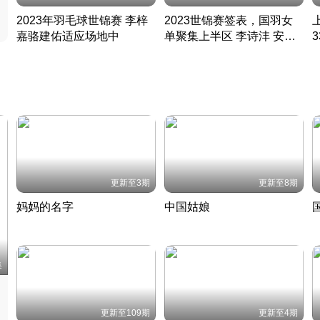
2023年羽毛球世锦赛 李梓
2023世锦赛签表，国羽女
嘉骆建佑适应场地中
单聚集上半区 李诗沣 安赛
凡尘组合英勇出击
龙同区
凡尘组合英勇出击
丹麦 · 2023 · 羽毛球
丹麦 · 2023 · 羽毛球
更新至3期
更新至8期
妈妈的名字
中国姑娘
妈妈从名字里长出了新样子
当窗理云鬓对镜贴花黄
2022 · 人物
2022 · 社会
中
集
更新至109期
更新至4期