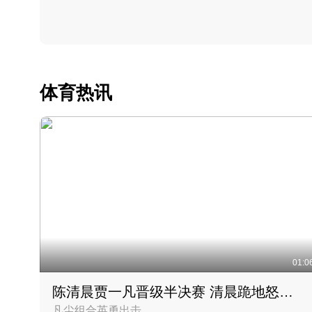
体育热讯
01:0
陈清晨贾一凡晋级半决赛 清晨跪地怒吼庆祝胜利时刻
凡尘组合英勇出击