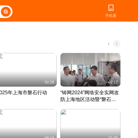
手机看
02:28
02:17
2025年上海市磐石行动
“铸网2024”网络安全实网攻
爱申活
防上海地区活动暨“磐石行
定 迎
动”