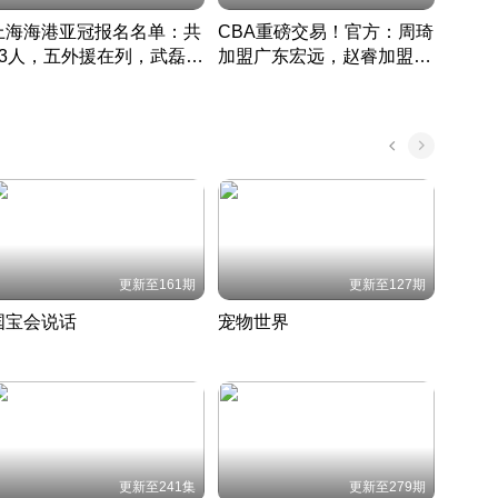
上海海港亚冠报名名单：共
CBA重磅交易！官方：周琦
津门虎
33人，五外援在列，武磊领
加盟广东宏远，赵睿加盟新
于根
衔
疆广汇
CBA快讯一网打尽
表球
中国 · 2022 · 篮球
更新至161期
更新至127期
国宝会说话
宠物世界
神奇
聆听国宝背后的故事
铲屎官带你了解宠物世界
走进野
国 · 2022 · 历史
2022 · 自然
2022 
更新至241集
更新至279期