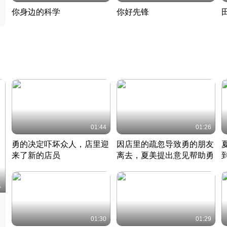
你身边的科学
你好先锋
揭开奇妙的科学常识
老夫聊发少年狂现代事
热
2022 · 科普
2022 · 人物
2
01:44
01:26
勇的决定吓坏众人，店里迎
因店里的疏忽导致勇的朋友
来了新的店员
离去，夏美提出意见帮助勇
竹内结子江口洋介美食情缘
竹内结子江口洋介美食情缘
日本 · 2002 · 时装
日本 · 2002 · 时装
日
1
01:30
01:29