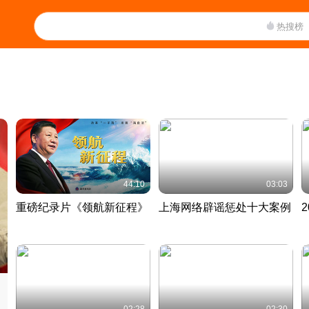
热搜榜
44:10
03:03
重磅纪录片《领航新征程》
上海网络辟谣惩处十大案例