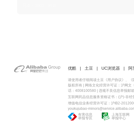
日本 · 2002 · 时装
优酷
|
土豆
|
UC浏览器
|
阿
请使用者仔细阅读土豆《
用户协议
》、《
版权所有 |
网络文化经营许可证：沪网文〔20
话：4008100580 | 违规不良信息举报邮箱：you
互联网药品信息服务资格证书：(沪)-非经营性-
增值电信业务经营许可证：沪IB2-2012000
youkujubao-minors@service.alibaba.co
有害信息
上海互联网
举报专区
举报中心