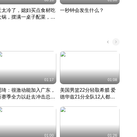
08:16
01:00
天太冷了，媳妇买点食材吃
一秒钟会发生什么？
202
火锅，摆满一桌子配菜，真
了这
丰盛
01:17
01:08
周琦：很激动能加入广东，
美国男篮22分轻取希腊 爱
大连
新赛季全力以赴去冲击总冠
德华兹21分全队12人都得
的保
军
CBA快讯一网打尽
分
国 · 2022 · 篮球
01:00
01:26