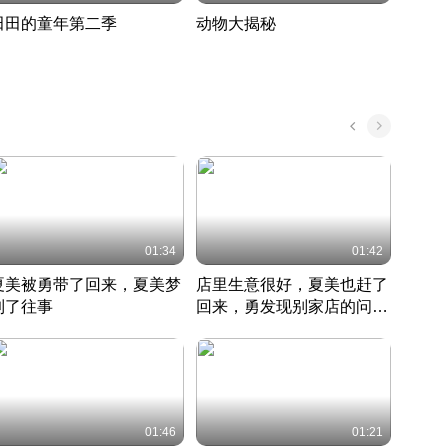
田田的童年第二季
动物大揭秘
诡异
度 389
奇妙的野生动物大揭秘
探寻诡
022 · 搞笑日常
2022 · 自然
中国 · 
01:34
01:42
夏美被勇带了回来，夏美梦
店里生意很好，夏美也赶了
夏美
到了往事
回来，勇发现别家店的问题
找柿
竹内结子江口洋介美食情缘
并提出
竹内结子江口洋介美食情缘
弟
竹内结
本 · 2002 · 时装
日本 · 2002 · 时装
日本 · 
01:46
01:21