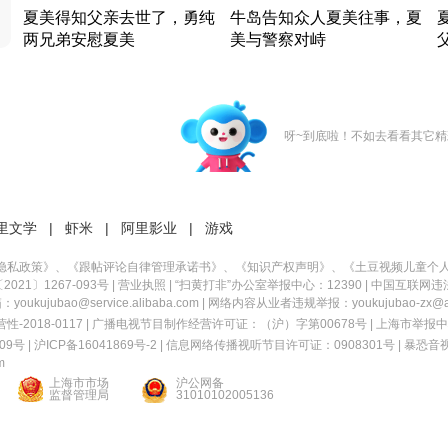
夏美得知父亲去世了，勇纯
牛岛告知众人夏美往事，夏
两兄弟安慰夏美
美与警察对峙
竹内结子江口洋介美食情缘
竹内结子江口洋介美食情缘
日本 · 2002 · 时装
日本 · 2002 · 时装
日
呀~到底啦！不如去看看其它精
里文学
|
虾米
|
阿里影业
|
游戏
隐私政策
》、《
跟帖评论自律管理承诺书
》、《
知识产权声明
》、《
土豆视频儿童个
21〕1267-093号
|
营业执照
| “扫黄打非”办公室举报中心：12390 |
中国互联网违
kujubao@service.alibaba.com | 网络内容从业者违规举报：youkujubao-zx@ali
2018-0117 | 广播电视节目制作经营许可证：（沪）字第00678号 |
上海市举报中
9号 |
沪ICP备16041869号-2
|
信息网络传播视听节目许可证：0908301号
|
暴恐音
m
上海市市场
沪公网备
监督管理局
31010102005136