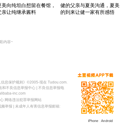
夏美向纯坦白想留在餐馆，
健的父亲与夏美沟通，夏美
奇异
父亲让纯继承酱料
的到来让健一家有所感悟
方魔
竹内结子江口洋介美食情缘
竹内结子江口洋介美食情缘
出手
本 · 2002 · 时装
日本 · 2002 · 时装
彩内容~
人信息保护规则
》©2005-现在 Tudou.com.
法和不良信息举报中心
| 不良信息举报电
baba-inc.com
心
网络违法犯罪举报网站
视频举报
| 未成年人有害信息举报邮箱:
iPhone
|
Android