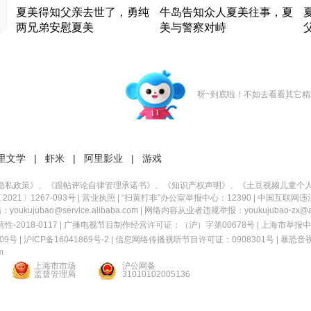
夏美得知父亲去世了，勇纯
牛岛告知众人夏美往事，夏
两兄弟安慰夏美
美与警察对峙
竹内结子江口洋介美食情缘
竹内结子江口洋介美食情缘
日本 · 2002 · 时装
日本 · 2002 · 时装
日
呀~到底啦！不如去看看其它精
里文学
|
虾米
|
阿里影业
|
游戏
隐私政策
》、《
跟帖评论自律管理承诺书
》、《
知识产权声明
》、《
土豆视频儿童个
21〕1267-093号
|
营业执照
| “扫黄打非”办公室举报中心：12390 |
中国互联网违
kujubao@service.alibaba.com | 网络内容从业者违规举报：youkujubao-zx@ali
2018-0117 | 广播电视节目制作经营许可证：（沪）字第00678号 |
上海市举报中
9号 |
沪ICP备16041869号-2
|
信息网络传播视听节目许可证：0908301号
|
暴恐音
m
上海市市场
沪公网备
监督管理局
31010102005136