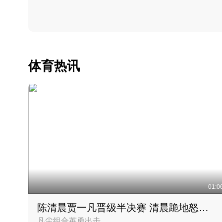
体育热讯
01:0
陈清晨贾一凡晋级半决赛 清晨跪地怒吼庆祝胜利时刻
凡尘组合英勇出击