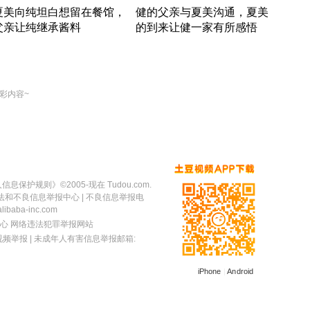
夏美向纯坦白想留在餐馆，
健的父亲与夏美沟通，夏美
奇异
父亲让纯继承酱料
的到来让健一家有所感悟
方魔
竹内结子江口洋介美食情缘
竹内结子江口洋介美食情缘
出手
本 · 2002 · 时装
日本 · 2002 · 时装
彩内容~
人信息保护规则
》©2005-现在 Tudou.com.
法和不良信息举报中心
| 不良信息举报电
baba-inc.com
心
网络违法犯罪举报网站
视频举报
| 未成年人有害信息举报邮箱:
iPhone
|
Android