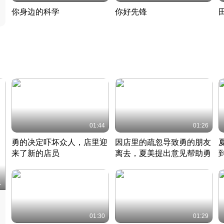
你身边的科学
你好先锋
揭开奇妙的科学常识
老夫聊发少年狂现代事
热
2022 · 科普
2022 · 人物
2
01:44
01:26
勇的决定吓坏众人，店里迎
因店里的疏忽导致勇的朋友
来了新的店员
离去，夏美提出意见帮助勇
竹内结子江口洋介美食情缘
竹内结子江口洋介美食情缘
日本 · 2002 · 时装
日本 · 2002 · 时装
日
1
01:30
01:29