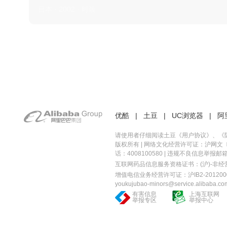
日本 · 2002 · 时装
优酷
|
土豆
|
UC浏览器
|
阿
请使用者仔细阅读土豆《
用户协议
》、《
版权所有 |
网络文化经营许可证：沪网文〔20
话：4008100580 | 违规不良信息举报邮箱：you
互联网药品信息服务资格证书：(沪)-非经营性-
增值电信业务经营许可证：沪IB2-2012000
youkujubao-minors@service.alibaba.co
有害信息
上海互联网
举报专区
举报中心