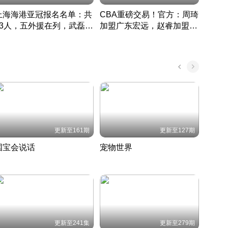
上海海港亚冠报名名单：共
CBA重磅交易！官方：周琦
津门虎
33人，五外援在列，武磊领
加盟广东宏远，赵睿加盟新
于根
衔
疆广汇
CBA快讯一网打尽
表球
中国 · 2022 · 篮球
更新至161期
更新至127期
国宝会说话
宠物世界
神奇
聆听国宝背后的故事
铲屎官带你了解宠物世界
走进野
国 · 2022 · 历史
2022 · 自然
2022 
更新至241集
更新至279期