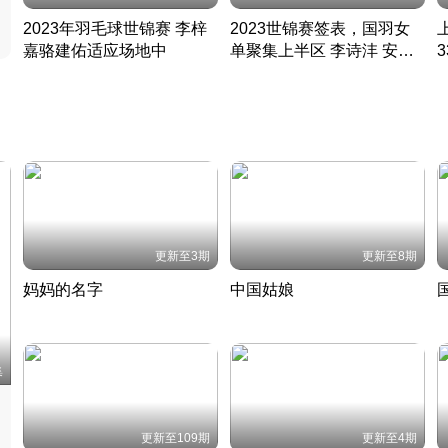
2023年羽毛球世锦赛 李梓
2023世锦赛签表，国羽女
嘉骆建佑适应场地中
单聚集上半区 李诗沣 安赛
凡尘组合英勇出击
龙同区
凡尘组合英勇出击
丹麦 · 2023 · 羽毛球
丹麦 · 2023 · 羽毛球
更新至3期
更新至8期
妈妈的名字
中国姑娘
妈妈从名字里长出了新样子
当窗理云鬓对镜贴花黄
2022 · 人物
2022 · 社会
中
集
更新至109期
更新至4期