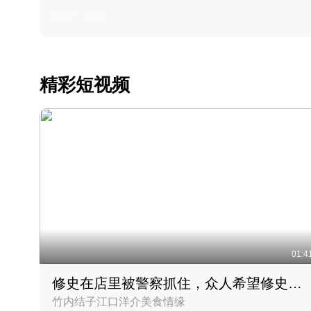
2022 · 美食
精彩短视频
01:4
修史在店里被警察抓住，众人希望修史出来后可以来吃饭
竹内结子江口洋介美食情缘