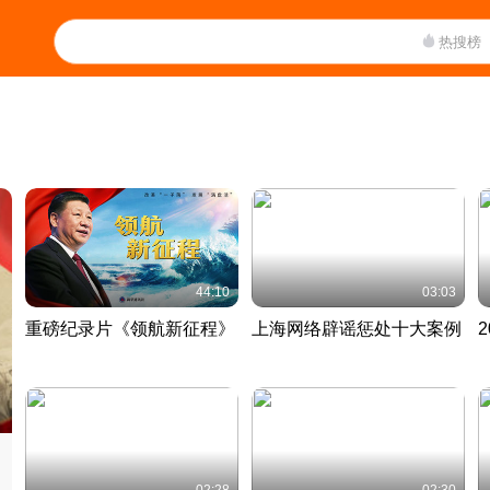
热搜榜
44:10
03:03
重磅纪录片《领航新征程》
上海网络辟谣惩处十大案例