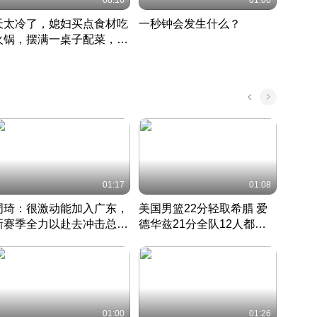
08:16
01:00
天太冷了，媳妇买点食材吃
一秒钟会发生什么？
202
火锅，摆满一桌子配菜，真
了这
丰盛
01:17
01:08
周琦：很激动能加入广东，
美国男篮22分轻取希腊 爱
大连
新赛季全力以赴去冲击总冠
德华兹21分全队12人都得
的保
军
CBA快讯一网打尽
分
国 · 2022 · 篮球
01:00
01:26