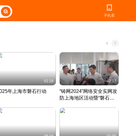
手机看
02:28
02:17
2025年上海市磐石行动
“铸网2024”网络安全实网攻
爱申活
防上海地区活动暨“磐石行
定 迎
动”