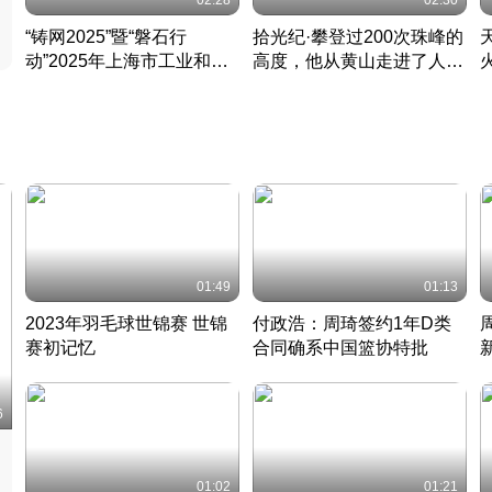
02:28
02:30
“铸网2025”暨“磐石行
拾光纪·攀登过200次珠峰的
动”2025年上海市工业和信
高度，他从黄山走进了人民
息化领域网络安全实战攻防
大会堂
活动成功举办
01:49
01:13
2023年羽毛球世锦赛 世锦
付政浩：周琦签约1年D类
赛初记忆
合同确系中国篮协特批
凡尘组合英勇出击
丹麦 · 2023 · 羽毛球
中
6
01:02
01:21