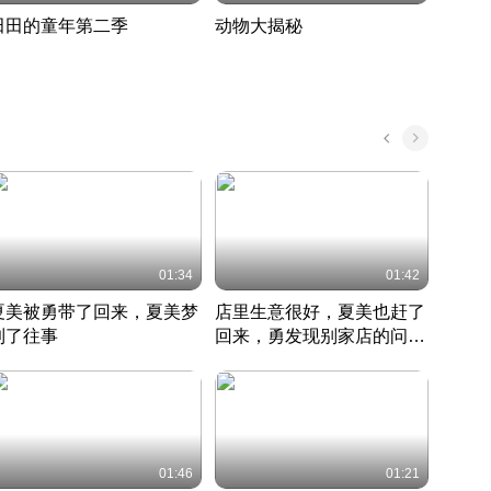
田田的童年第二季
动物大揭秘
诡异
度 388
奇妙的野生动物大揭秘
探寻诡
022 · 搞笑日常
2022 · 自然
中国 · 
01:34
01:42
夏美被勇带了回来，夏美梦
店里生意很好，夏美也赶了
夏美
到了往事
回来，勇发现别家店的问题
找柿
竹内结子江口洋介美食情缘
并提出
竹内结子江口洋介美食情缘
弟
竹内结
本 · 2002 · 时装
日本 · 2002 · 时装
日本 · 
01:46
01:21