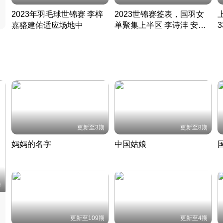
2023年羽毛球世锦赛 李梓
2023世锦赛签表，国羽女
嘉骆建佑适应场地中
单聚集上半区 李诗沣 安赛
凡尘组合英勇出击
龙同区
凡尘组合英勇出击
丹麦 · 2023 · 羽毛球
丹麦 · 2023 · 羽毛球
更新至3期
更新至8期
妈妈的名字
中国姑娘
妈妈从名字里长出了新样子
当窗理云鬓对镜贴花黄
2022 · 人物
2022 · 社会
中
集
更新至109期
更新至4期