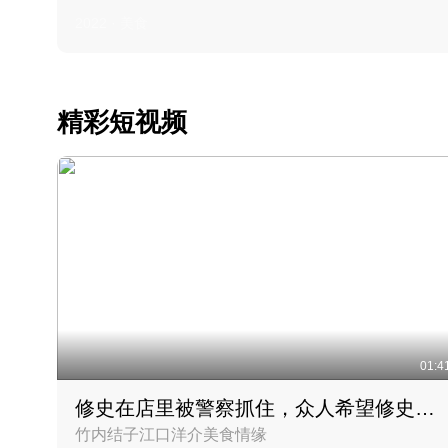
2022 · 美食
精彩短视频
01:4
修史在店里被警察抓住，众人希望修史出来后可以来吃饭
竹内结子江口洋介美食情缘