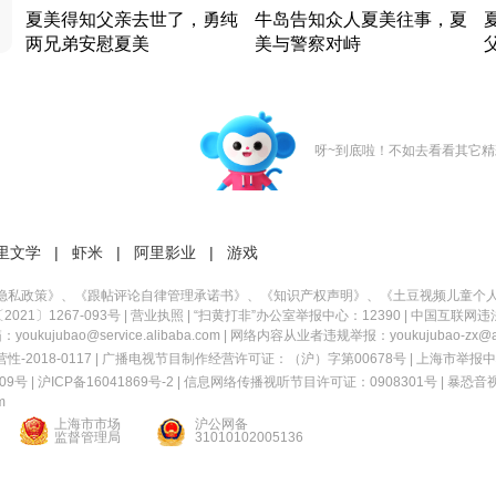
夏美得知父亲去世了，勇纯
牛岛告知众人夏美往事，夏
两兄弟安慰夏美
美与警察对峙
竹内结子江口洋介美食情缘
竹内结子江口洋介美食情缘
日本 · 2002 · 时装
日本 · 2002 · 时装
日
呀~到底啦！不如去看看其它精
里文学
|
虾米
|
阿里影业
|
游戏
隐私政策
》、《
跟帖评论自律管理承诺书
》、《
知识产权声明
》、《
土豆视频儿童个
21〕1267-093号
|
营业执照
| “扫黄打非”办公室举报中心：12390 |
中国互联网违
kujubao@service.alibaba.com | 网络内容从业者违规举报：youkujubao-zx@ali
2018-0117 | 广播电视节目制作经营许可证：（沪）字第00678号 |
上海市举报中
9号 |
沪ICP备16041869号-2
|
信息网络传播视听节目许可证：0908301号
|
暴恐音
m
上海市市场
沪公网备
监督管理局
31010102005136