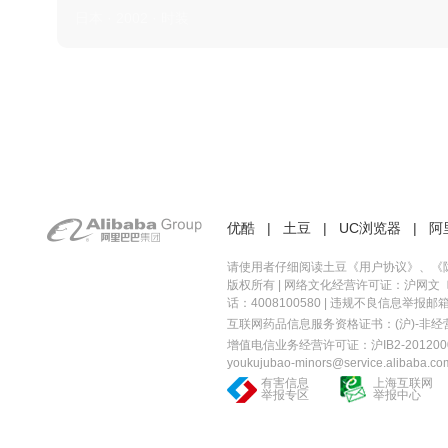
日本 · 2002 · 时装
优酷
|
土豆
|
UC浏览器
|
阿
请使用者仔细阅读土豆《
用户协议
》、《
版权所有 |
网络文化经营许可证：沪网文〔20
话：4008100580 | 违规不良信息举报邮箱：you
互联网药品信息服务资格证书：(沪)-非经营性-
增值电信业务经营许可证：沪IB2-2012000
youkujubao-minors@service.alibaba.co
有害信息
上海互联网
举报专区
举报中心