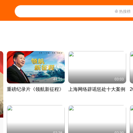
热搜榜
44:10
03:03
重磅纪录片《领航新征程》
上海网络辟谣惩处十大案例