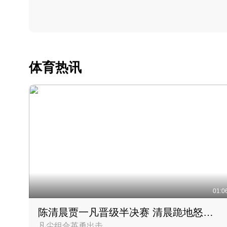
体育热讯
01:0
陈清晨贾一凡晋级半决赛 清晨跪地怒吼庆祝胜利时刻
凡尘组合英勇出击