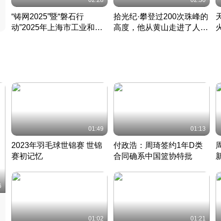
02:28
02:30
“铸网2025”暨“磐石行
拾光纪·攀登过200次珠峰的
动”2025年上海市工业和信
高度，他从黄山走进了人民
息化领域网络安全实战攻防
大会堂
活动成功举办
01:49
01:13
2023年羽毛球世锦赛 世锦
付政浩：周琦签约1年D类
赛初记忆
合同确系中国篮协特批
凡尘组合英勇出击
丹麦 · 2023 · 羽毛球
中
6
01:02
01:21