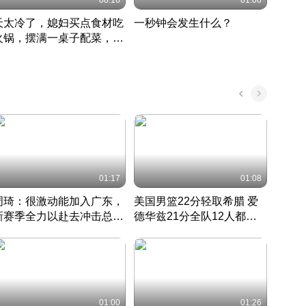
08:16
01:00
天太冷了，媳妇买点食材吃
一秒钟会发生什么？
202
火锅，摆满一桌子配菜，真
了这
丰盛
01:17
01:08
周琦：很激动能加入广东，
美国男篮22分轻取希腊 爱
大连
新赛季全力以赴去冲击总冠
德华兹21分全队12人都得
的保
军
CBA快讯一网打尽
分
国 · 2022 · 篮球
01:00
01:26