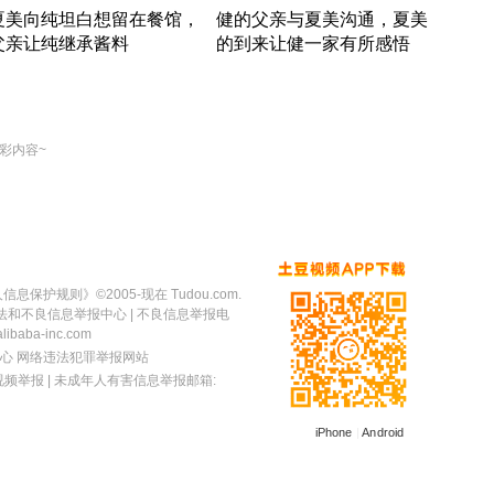
夏美向纯坦白想留在餐馆，
健的父亲与夏美沟通，夏美
奇异
父亲让纯继承酱料
的到来让健一家有所感悟
方魔
竹内结子江口洋介美食情缘
竹内结子江口洋介美食情缘
出手
本 · 2002 · 时装
日本 · 2002 · 时装
彩内容~
人信息保护规则
》©2005-现在 Tudou.com.
法和不良信息举报中心
| 不良信息举报电
baba-inc.com
心
网络违法犯罪举报网站
视频举报
| 未成年人有害信息举报邮箱:
iPhone
|
Android