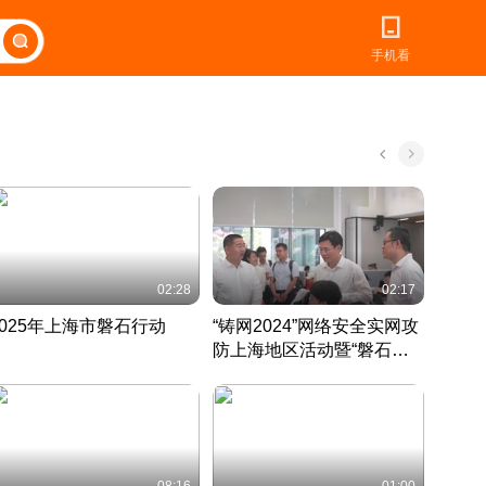
手机看
02:28
02:17
2025年上海市磐石行动
“铸网2024”网络安全实网攻
爱申活
防上海地区活动暨“磐石行
定 迎
动”