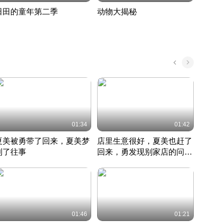
田田的童年第二季
动物大揭秘
诡异
度 391
奇妙的野生动物大揭秘
探寻诡
022 · 搞笑日常
2022 · 自然
中国 · 
01:34
01:42
夏美被勇带了回来，夏美梦
店里生意很好，夏美也赶了
夏美
到了往事
回来，勇发现别家店的问题
找柿
竹内结子江口洋介美食情缘
并提出
竹内结子江口洋介美食情缘
弟
竹内结
本 · 2002 · 时装
日本 · 2002 · 时装
日本 · 
01:46
01:21