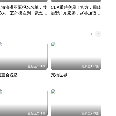
上海海港亚冠报名名单：共
CBA重磅交易！官方：周琦
津门虎
33人，五外援在列，武磊领
加盟广东宏远，赵睿加盟新
于根
衔
疆广汇
CBA快讯一网打尽
表球
中国 · 2022 · 篮球
更新至161期
更新至127期
国宝会说话
宠物世界
神奇
聆听国宝背后的故事
铲屎官带你了解宠物世界
走进野
国 · 2022 · 历史
2022 · 自然
2022 
更新至241集
更新至279期