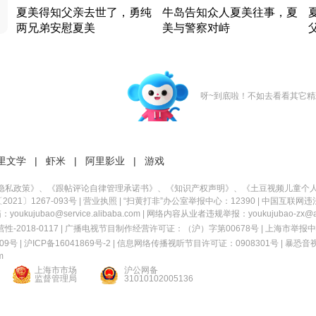
夏美得知父亲去世了，勇纯
牛岛告知众人夏美往事，夏
两兄弟安慰夏美
美与警察对峙
竹内结子江口洋介美食情缘
竹内结子江口洋介美食情缘
日本 · 2002 · 时装
日本 · 2002 · 时装
日
呀~到底啦！不如去看看其它精
里文学
|
虾米
|
阿里影业
|
游戏
隐私政策
》、《
跟帖评论自律管理承诺书
》、《
知识产权声明
》、《
土豆视频儿童个
21〕1267-093号
|
营业执照
| “扫黄打非”办公室举报中心：12390 |
中国互联网违
kujubao@service.alibaba.com | 网络内容从业者违规举报：youkujubao-zx@ali
2018-0117 | 广播电视节目制作经营许可证：（沪）字第00678号 |
上海市举报中
9号 |
沪ICP备16041869号-2
|
信息网络传播视听节目许可证：0908301号
|
暴恐音
m
上海市市场
沪公网备
监督管理局
31010102005136