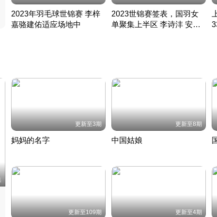
2023年羽毛球世锦赛 李梓
2023世锦赛签表，国羽女
嘉骆建佑适应场地中
单聚集上半区 李诗沣 安赛
凡尘组合英勇出击
龙同区
凡尘组合英勇出击
丹麦 · 2023 · 羽毛球
丹麦 · 2023 · 羽毛球
更新至3期
更新至8期
妈妈的名字
中国姑娘
妈妈从名字里长出了新样子
当窗理云鬓对镜贴花黄
2022 · 人物
2022 · 社会
中
集
更新至109期
更新至4期