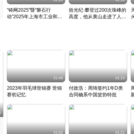
02:28
02:30
“铸网2025”暨“磐石行
拾光纪·攀登过200次珠峰的
动”2025年上海市工业和信
高度，他从黄山走进了人民
息化领域网络安全实战攻防
大会堂
活动成功举办
01:49
01:13
2023年羽毛球世锦赛 世锦
付政浩：周琦签约1年D类
赛初记忆
合同确系中国篮协特批
凡尘组合英勇出击
丹麦 · 2023 · 羽毛球
中
6
01:02
01:21