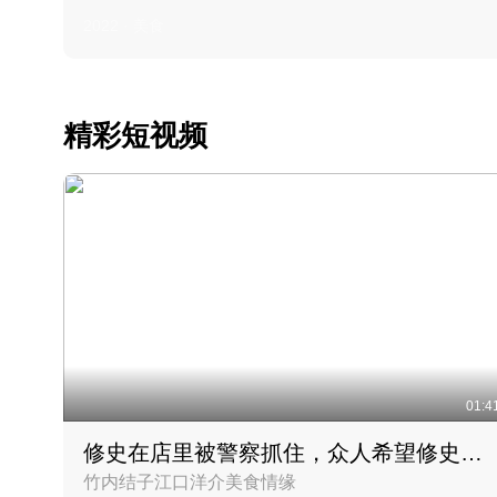
2022 · 美食
精彩短视频
01:4
修史在店里被警察抓住，众人希望修史出来后可以来吃饭
竹内结子江口洋介美食情缘