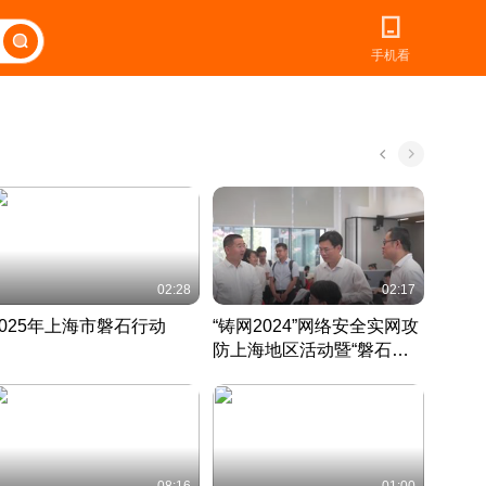
手机看
02:28
02:17
2025年上海市磐石行动
“铸网2024”网络安全实网攻
爱申活
防上海地区活动暨“磐石行
定 迎
动”