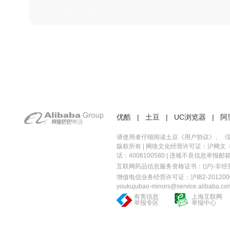
日本 · 2002 · 时装
优酷
|
土豆
|
UC浏览器
|
阿
请使用者仔细阅读土豆《
用户协议
》、《
版权所有 |
网络文化经营许可证：沪网文〔20
话：4008100580 | 违规不良信息举报邮箱：you
互联网药品信息服务资格证书：(沪)-非经营性-
增值电信业务经营许可证：沪IB2-2012000
youkujubao-minors@service.alibaba.co
有害信息
上海互联网
举报专区
举报中心