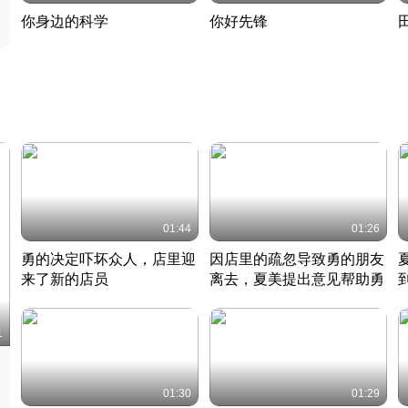
你身边的科学
你好先锋
揭开奇妙的科学常识
老夫聊发少年狂现代事
热
2022 · 科普
2022 · 人物
2
01:44
01:26
勇的决定吓坏众人，店里迎
因店里的疏忽导致勇的朋友
来了新的店员
离去，夏美提出意见帮助勇
竹内结子江口洋介美食情缘
竹内结子江口洋介美食情缘
日本 · 2002 · 时装
日本 · 2002 · 时装
日
1
01:30
01:29