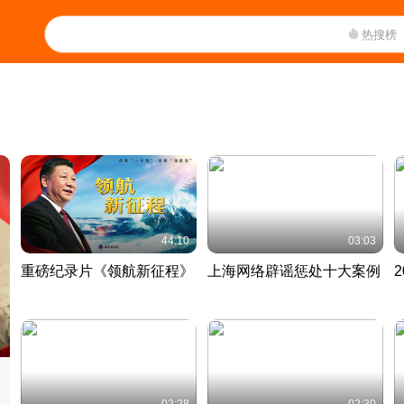
热搜榜
44:10
03:03
重磅纪录片《领航新征程》
上海网络辟谣惩处十大案例