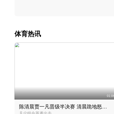
体育热讯
01:0
陈清晨贾一凡晋级半决赛 清晨跪地怒吼庆祝胜利时刻
凡尘组合英勇出击