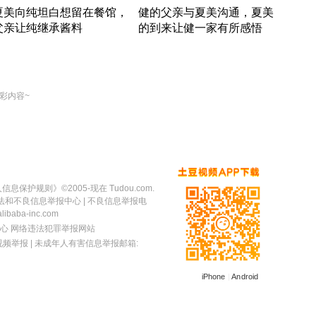
夏美向纯坦白想留在餐馆，
健的父亲与夏美沟通，夏美
奇异
父亲让纯继承酱料
的到来让健一家有所感悟
方魔
竹内结子江口洋介美食情缘
竹内结子江口洋介美食情缘
出手
本 · 2002 · 时装
日本 · 2002 · 时装
彩内容~
人信息保护规则
》©2005-现在 Tudou.com.
法和不良信息举报中心
| 不良信息举报电
baba-inc.com
心
网络违法犯罪举报网站
视频举报
| 未成年人有害信息举报邮箱:
iPhone
|
Android