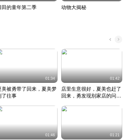
田田的童年第二季
动物大揭秘
诡异
度 389
奇妙的野生动物大揭秘
探寻诡
022 · 搞笑日常
2022 · 自然
中国 · 
01:34
01:42
夏美被勇带了回来，夏美梦
店里生意很好，夏美也赶了
夏美
到了往事
回来，勇发现别家店的问题
找柿
竹内结子江口洋介美食情缘
并提出
竹内结子江口洋介美食情缘
弟
竹内结
本 · 2002 · 时装
日本 · 2002 · 时装
日本 · 
01:46
01:21