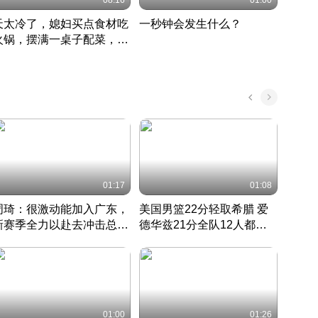
08:16
01:00
天太冷了，媳妇买点食材吃
一秒钟会发生什么？
202
火锅，摆满一桌子配菜，真
了这
丰盛
01:17
01:08
周琦：很激动能加入广东，
美国男篮22分轻取希腊 爱
大连
新赛季全力以赴去冲击总冠
德华兹21分全队12人都得
的保
军
CBA快讯一网打尽
分
国 · 2022 · 篮球
01:00
01:26