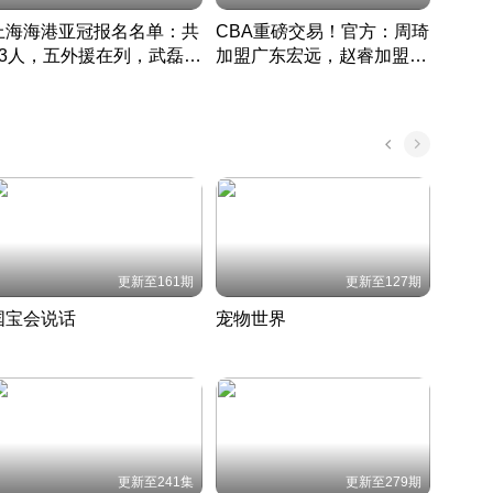
上海海港亚冠报名名单：共
CBA重磅交易！官方：周琦
津门虎
33人，五外援在列，武磊领
加盟广东宏远，赵睿加盟新
于根
衔
疆广汇
CBA快讯一网打尽
表球
中国 · 2022 · 篮球
更新至161期
更新至127期
国宝会说话
宠物世界
神奇
聆听国宝背后的故事
铲屎官带你了解宠物世界
走进野
国 · 2022 · 历史
2022 · 自然
2022 
更新至241集
更新至279期