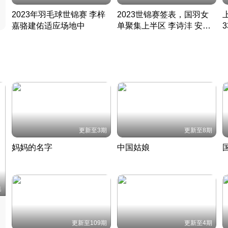
2023年羽毛球世锦赛 李梓
2023世锦赛签表，国羽女
嘉骆建佑适应场地中
单聚集上半区 李诗沣 安赛
凡尘组合英勇出击
龙同区
凡尘组合英勇出击
丹麦 · 2023 · 羽毛球
丹麦 · 2023 · 羽毛球
更新至3期
更新至8期
妈妈的名字
中国姑娘
妈妈从名字里长出了新样子
当窗理云鬓对镜贴花黄
2022 · 人物
2022 · 社会
中
集
更新至109期
更新至4期