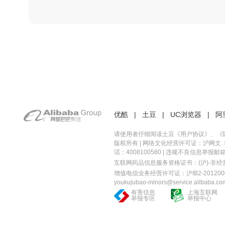
日本 · 2002 · 时装
优酷
|
土豆
|
UC浏览器
|
阿
请使用者仔细阅读土豆《
用户协议
》、《
版权所有 |
网络文化经营许可证：沪网文〔20
话：4008100580 | 违规不良信息举报邮箱：you
互联网药品信息服务资格证书：(沪)-非经营性-
增值电信业务经营许可证：沪IB2-2012000
youkujubao-minors@service.alibaba.co
有害信息
上海互联网
举报专区
举报中心