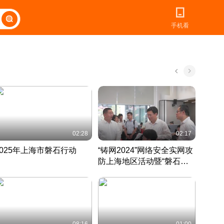
手机看
02:28
02:17
2025年上海市磐石行动
“铸网2024”网络安全实网攻
爱申活
防上海地区活动暨“磐石行
定 迎
动”