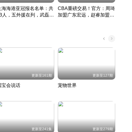
上海海港亚冠报名名单：共
CBA重磅交易！官方：周琦
津门虎
33人，五外援在列，武磊领
加盟广东宏远，赵睿加盟新
于根
衔
疆广汇
CBA快讯一网打尽
表球
中国 · 2022 · 篮球
更新至161期
更新至127期
国宝会说话
宠物世界
神奇
聆听国宝背后的故事
铲屎官带你了解宠物世界
走进野
国 · 2022 · 历史
2022 · 自然
2022 
更新至241集
更新至279期