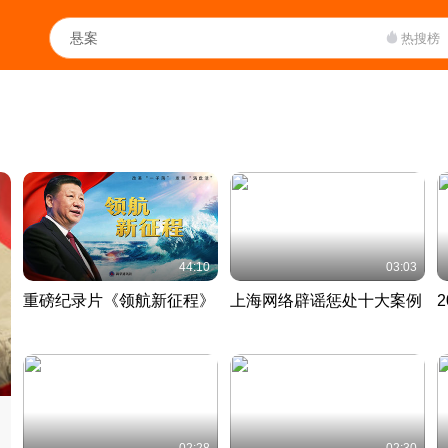
热搜榜
44:10
03:03
重磅纪录片《领航新征程》
上海网络辟谣惩处十大案例