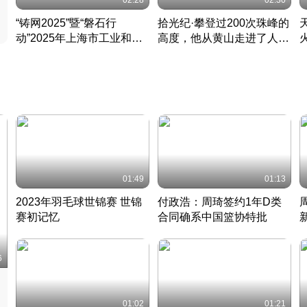
02:28
02:30
“铸网2025”暨“磐石行
拾光纪·攀登过200次珠峰的
动”2025年上海市工业和信
高度，他从黄山走进了人民
息化领域网络安全实战攻防
大会堂
活动成功举办
01:49
01:13
2023年羽毛球世锦赛 世锦
付政浩：周琦签约1年D类
赛初记忆
合同确系中国篮协特批
凡尘组合英勇出击
丹麦 · 2023 · 羽毛球
中
6
01:02
01:21