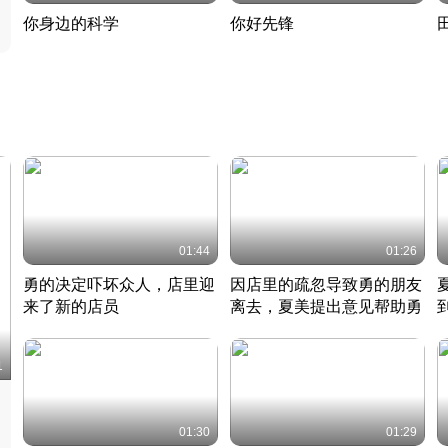
你身边的科学
你好先锋
揭开奇妙的科学常识
老夫聊发少年狂现代事
热
2022 · 科普
2022 · 人物
2
01:44
01:26
勇的决定吓坏众人，店里迎
因店里的疏忽导致勇的朋友
来了新的店员
离去，夏美提出意见帮助勇
竹内结子江口洋介美食情缘
竹内结子江口洋介美食情缘
日本 · 2002 · 时装
日本 · 2002 · 时装
日
1
01:30
01:29