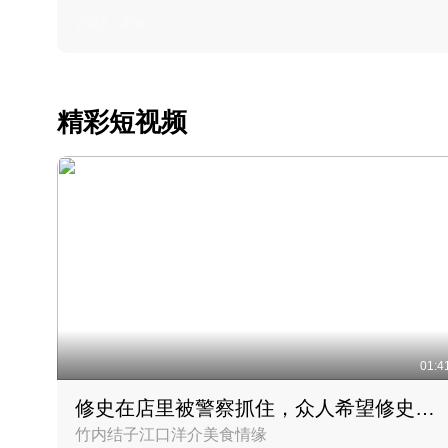
2022 · 美食
精彩短视频
01:4
修史在店里被警察抓住，众人希望修史出来后可以来吃饭
竹内结子江口洋介美食情缘