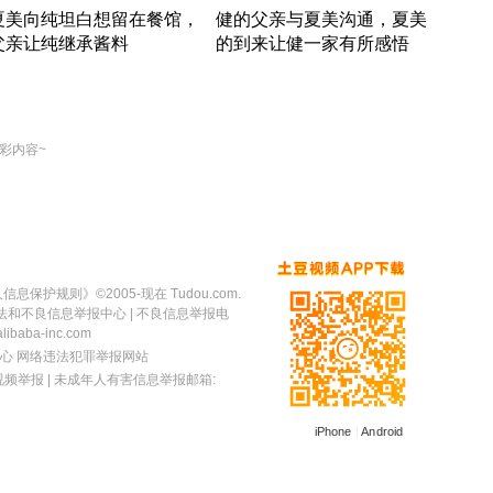
夏美向纯坦白想留在餐馆，
健的父亲与夏美沟通，夏美
奇异
父亲让纯继承酱料
的到来让健一家有所感悟
方魔
竹内结子江口洋介美食情缘
竹内结子江口洋介美食情缘
出手
本 · 2002 · 时装
日本 · 2002 · 时装
彩内容~
人信息保护规则
》©2005-现在 Tudou.com.
法和不良信息举报中心
| 不良信息举报电
baba-inc.com
心
网络违法犯罪举报网站
视频举报
| 未成年人有害信息举报邮箱:
iPhone
|
Android