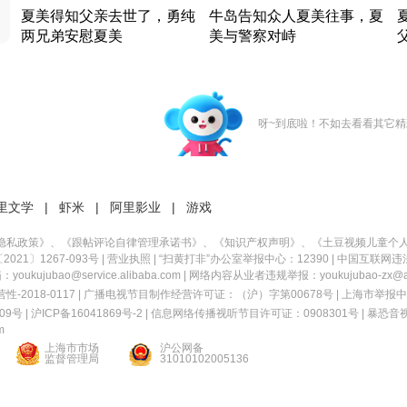
夏美得知父亲去世了，勇纯
牛岛告知众人夏美往事，夏
两兄弟安慰夏美
美与警察对峙
竹内结子江口洋介美食情缘
竹内结子江口洋介美食情缘
日本 · 2002 · 时装
日本 · 2002 · 时装
日
呀~到底啦！不如去看看其它精
里文学
|
虾米
|
阿里影业
|
游戏
隐私政策
》、《
跟帖评论自律管理承诺书
》、《
知识产权声明
》、《
土豆视频儿童个
21〕1267-093号
|
营业执照
| “扫黄打非”办公室举报中心：12390 |
中国互联网违
kujubao@service.alibaba.com | 网络内容从业者违规举报：youkujubao-zx@ali
2018-0117 | 广播电视节目制作经营许可证：（沪）字第00678号 |
上海市举报中
9号 |
沪ICP备16041869号-2
|
信息网络传播视听节目许可证：0908301号
|
暴恐音
m
上海市市场
沪公网备
监督管理局
31010102005136