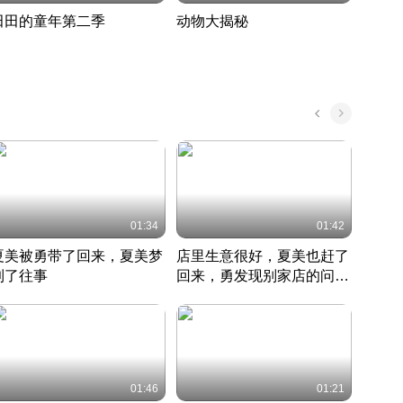
田田的童年第二季
动物大揭秘
诡异
度 389
奇妙的野生动物大揭秘
探寻诡
022 · 搞笑日常
2022 · 自然
中国 · 
01:34
01:42
夏美被勇带了回来，夏美梦
店里生意很好，夏美也赶了
夏美
到了往事
回来，勇发现别家店的问题
找柿
竹内结子江口洋介美食情缘
并提出
竹内结子江口洋介美食情缘
弟
竹内结
本 · 2002 · 时装
日本 · 2002 · 时装
日本 · 
01:46
01:21