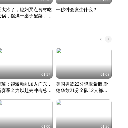
08:16
01:00
天太冷了，媳妇买点食材吃
一秒钟会发生什么？
202
火锅，摆满一桌子配菜，真
了这
丰盛
01:17
01:08
周琦：很激动能加入广东，
美国男篮22分轻取希腊 爱
大连
新赛季全力以赴去冲击总冠
德华兹21分全队12人都得
的保
军
CBA快讯一网打尽
分
国 · 2022 · 篮球
01:00
01:26