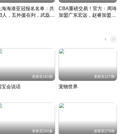
上海海港亚冠报名名单：共
CBA重磅交易！官方：周琦
津门虎
33人，五外援在列，武磊领
加盟广东宏远，赵睿加盟新
于根
衔
疆广汇
CBA快讯一网打尽
表球
中国 · 2022 · 篮球
更新至161期
更新至127期
国宝会说话
宠物世界
神奇
聆听国宝背后的故事
铲屎官带你了解宠物世界
走进野
国 · 2022 · 历史
2022 · 自然
2022 
更新至241集
更新至279期