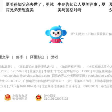
夏美得知父亲去世了，勇纯
牛岛告知众人夏美往事，夏
两兄弟安慰夏美
美与警察对峙
竹内结子江口洋介美食情缘
竹内结子江口洋介美食情缘
日本 · 2002 · 时装
日本 · 2002 · 时装
日
呀~到底啦！不如去看看其它精
里文学
|
虾米
|
阿里影业
|
游戏
隐私政策
》、《
跟帖评论自律管理承诺书
》、《
知识产权声明
》、《
土豆视频儿童个
21〕1267-093号
|
营业执照
| “扫黄打非”办公室举报中心：12390 |
中国互联网违
kujubao@service.alibaba.com | 网络内容从业者违规举报：youkujubao-zx@ali
2018-0117 | 广播电视节目制作经营许可证：（沪）字第00678号 |
上海市举报中
9号 |
沪ICP备16041869号-2
|
信息网络传播视听节目许可证：0908301号
|
暴恐音
m
上海市市场
沪公网备
监督管理局
31010102005136