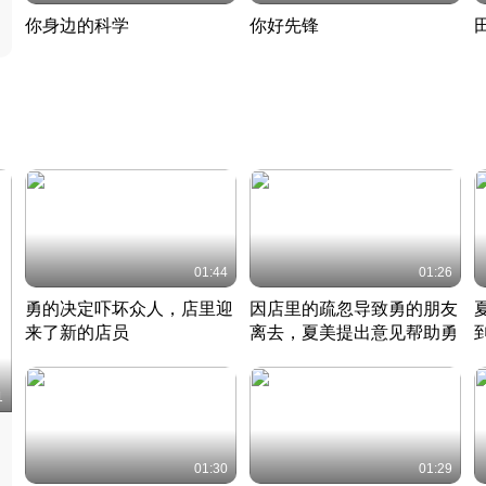
你身边的科学
你好先锋
揭开奇妙的科学常识
老夫聊发少年狂现代事
热
2022 · 科普
2022 · 人物
2
01:44
01:26
勇的决定吓坏众人，店里迎
因店里的疏忽导致勇的朋友
来了新的店员
离去，夏美提出意见帮助勇
竹内结子江口洋介美食情缘
竹内结子江口洋介美食情缘
日本 · 2002 · 时装
日本 · 2002 · 时装
日
1
01:30
01:29