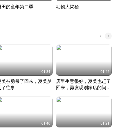
田田的童年第二季
动物大揭秘
诡异
度 388
奇妙的野生动物大揭秘
探寻诡
022 · 搞笑日常
2022 · 自然
中国 · 
01:34
01:42
夏美被勇带了回来，夏美梦
店里生意很好，夏美也赶了
夏美
到了往事
回来，勇发现别家店的问题
找柿
竹内结子江口洋介美食情缘
并提出
竹内结子江口洋介美食情缘
弟
竹内结
本 · 2002 · 时装
日本 · 2002 · 时装
日本 · 
01:46
01:21