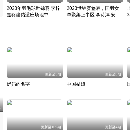
2023年羽毛球世锦赛 李梓
2023世锦赛签表，国羽女
嘉骆建佑适应场地中
单聚集上半区 李诗沣 安赛
凡尘组合英勇出击
龙同区
凡尘组合英勇出击
丹麦 · 2023 · 羽毛球
丹麦 · 2023 · 羽毛球
更新至3期
更新至8期
妈妈的名字
中国姑娘
妈妈从名字里长出了新样子
当窗理云鬓对镜贴花黄
2022 · 人物
2022 · 社会
中
集
更新至109期
更新至4期