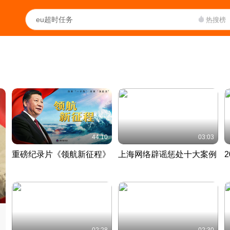
热搜榜
44:10
03:03
重磅纪录片《领航新征程》
上海网络辟谣惩处十大案例