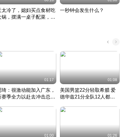
08:16
01:00
天太冷了，媳妇买点食材吃
一秒钟会发生什么？
202
火锅，摆满一桌子配菜，真
了这
丰盛
01:17
01:08
周琦：很激动能加入广东，
美国男篮22分轻取希腊 爱
大连
新赛季全力以赴去冲击总冠
德华兹21分全队12人都得
的保
军
CBA快讯一网打尽
分
国 · 2022 · 篮球
01:00
01:26