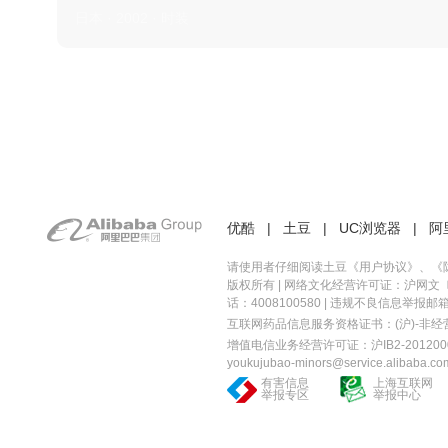
日本 · 2002 · 时装
优酷
|
土豆
|
UC浏览器
|
阿
请使用者仔细阅读土豆《
用户协议
》、《
版权所有 |
网络文化经营许可证：沪网文〔20
话：4008100580 | 违规不良信息举报邮箱：you
互联网药品信息服务资格证书：(沪)-非经营性-
增值电信业务经营许可证：沪IB2-2012000
youkujubao-minors@service.alibaba.co
有害信息
上海互联网
举报专区
举报中心