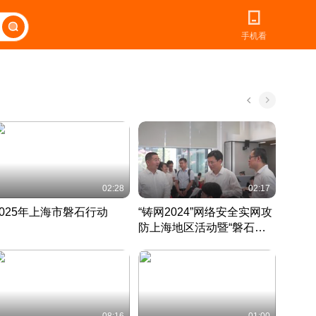
手机看
02:28
02:17
2025年上海市磐石行动
“铸网2024”网络安全实网攻
爱申活
防上海地区活动暨“磐石行
定 迎
动”