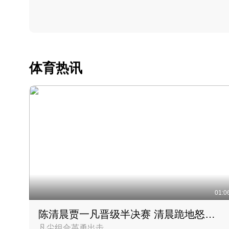
体育热讯
01:0
陈清晨贾一凡晋级半决赛 清晨跪地怒吼庆祝胜利时刻
凡尘组合英勇出击