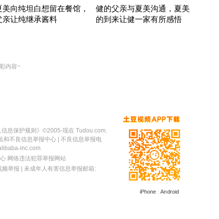
夏美向纯坦白想留在餐馆，
健的父亲与夏美沟通，夏美
奇异
父亲让纯继承酱料
的到来让健一家有所感悟
方魔
竹内结子江口洋介美食情缘
竹内结子江口洋介美食情缘
出手
本 · 2002 · 时装
日本 · 2002 · 时装
彩内容~
人信息保护规则
》©2005-现在 Tudou.com.
法和不良信息举报中心
| 不良信息举报电
baba-inc.com
心
网络违法犯罪举报网站
视频举报
| 未成年人有害信息举报邮箱:
iPhone
|
Android