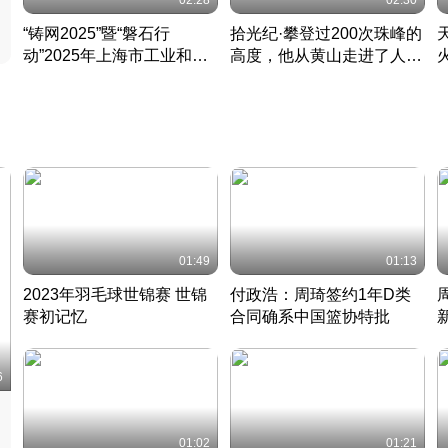
02:28
02:30
“铸网2025”暨“磐石行
拾光纪·攀登过200次珠峰的
动”2025年上海市工业和信
高度，他从黄山走进了人民
息化领域网络安全实战攻防
大会堂
活动成功举办
01:49
01:13
2023年羽毛球世锦赛 世锦
付政浩：周琦签约1年D类
赛初记忆
合同确系中国篮协特批
凡尘组合英勇出击
丹麦 · 2023 · 羽毛球
中
6
01:02
01:21