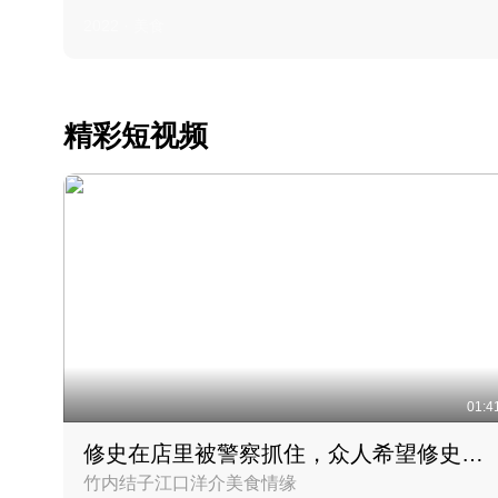
2022 · 美食
精彩短视频
01:4
修史在店里被警察抓住，众人希望修史出来后可以来吃饭
竹内结子江口洋介美食情缘