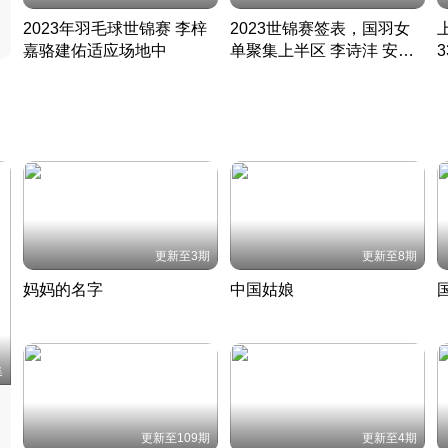
2023年羽毛球世锦赛 李梓
2023世锦赛签表，国羽女
嘉骆建佑适应场地中
单聚集上半区 李诗沣 安赛
凡尘组合英勇出击
龙同区
凡尘组合英勇出击
丹麦 · 2023 · 羽毛球
丹麦 · 2023 · 羽毛球
更新至3期
更新至8期
妈妈的名字
中国姑娘
妈妈从名字里长出了新样子
当窗理云鬓对镜贴花黄
2022 · 人物
2022 · 社会
中
集
更新至109期
更新至4期