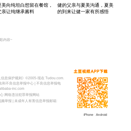
夏美向纯坦白想留在餐馆，
健的父亲与夏美沟通，夏美
奇异
父亲让纯继承酱料
的到来让健一家有所感悟
方魔
竹内结子江口洋介美食情缘
竹内结子江口洋介美食情缘
出手
本 · 2002 · 时装
日本 · 2002 · 时装
彩内容~
人信息保护规则
》©2005-现在 Tudou.com.
法和不良信息举报中心
| 不良信息举报电
baba-inc.com
心
网络违法犯罪举报网站
视频举报
| 未成年人有害信息举报邮箱:
iPhone
|
Android