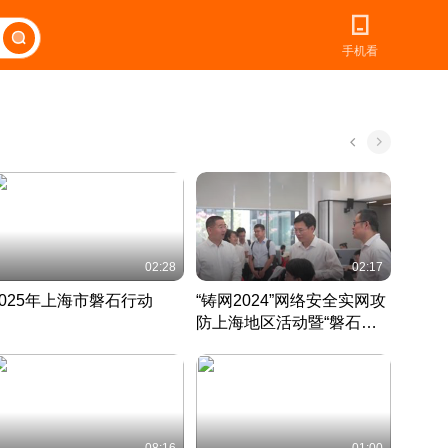
手机看
02:28
02:17
2025年上海市磐石行动
“铸网2024”网络安全实网攻
爱申活
防上海地区活动暨“磐石行
定 迎
动”