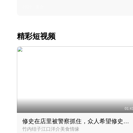
2022 · 美食
精彩短视频
01:4
修史在店里被警察抓住，众人希望修史出来后可以来吃饭
竹内结子江口洋介美食情缘