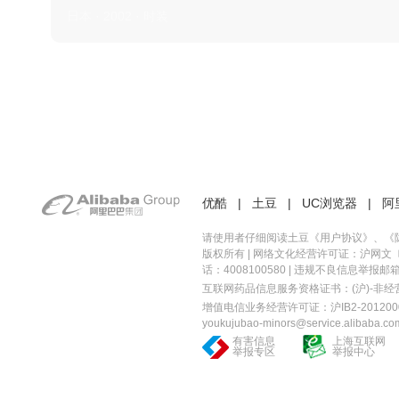
日本 · 2002 · 时装
优酷
|
土豆
|
UC浏览器
|
阿
请使用者仔细阅读土豆《
用户协议
》、《
版权所有 |
网络文化经营许可证：沪网文〔20
话：4008100580 | 违规不良信息举报邮箱：you
互联网药品信息服务资格证书：(沪)-非经营性-
增值电信业务经营许可证：沪IB2-2012000
youkujubao-minors@service.alibaba.co
有害信息
上海互联网
举报专区
举报中心