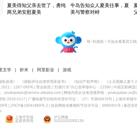
夏美得知父亲去世了，勇纯
牛岛告知众人夏美往事，夏
两兄弟安慰夏美
美与警察对峙
竹内结子江口洋介美食情缘
竹内结子江口洋介美食情缘
日本 · 2002 · 时装
日本 · 2002 · 时装
日
呀~到底啦！不如去看看其它精
里文学
|
虾米
|
阿里影业
|
游戏
隐私政策
》、《
跟帖评论自律管理承诺书
》、《
知识产权声明
》、《
土豆视频儿童个
21〕1267-093号
|
营业执照
| “扫黄打非”办公室举报中心：12390 |
中国互联网违
kujubao@service.alibaba.com | 网络内容从业者违规举报：youkujubao-zx@ali
2018-0117 | 广播电视节目制作经营许可证：（沪）字第00678号 |
上海市举报中
9号 |
沪ICP备16041869号-2
|
信息网络传播视听节目许可证：0908301号
|
暴恐音
m
上海市市场
沪公网备
监督管理局
31010102005136