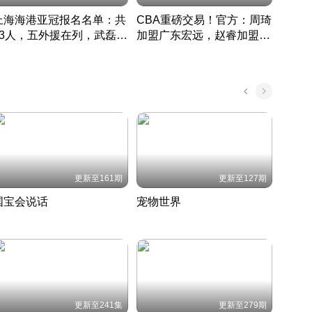
上海海港亚冠报名名单：共
CBA重磅交易！官方：周琦
津门虎
33人，五外援在列，武磊领
加盟广东宏远，赵睿加盟新
于根
衔
疆广汇
CBA快讯一网打尽
表球
中国 · 2022 · 篮球
更新至161期
更新至127期
国宝会说话
宠物世界
神奇
聆听国宝背后的故事
铲屎官带你了解宠物世界
走进野
国 · 2022 · 历史
2022 · 自然
2022 
更新至241集
更新至279期