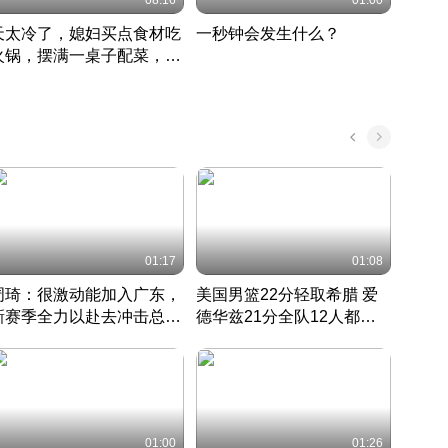
08:16
01:00
天太冷了，媳妇买点食材吃
一秒钟会发生什么？
202
火锅，摆满一桌子配菜，真
了这
丰盛
01:17
01:08
周琦：很激动能加入广东，
美国男篮22分轻取希腊 爱
大连
新赛季全力以赴去冲击总冠
德华兹21分全队12人都得
的保
军
CBA快讯一网打尽
分
国 · 2022 · 篮球
01:00
01:26