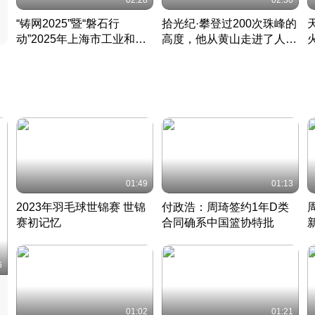
02:28
02:30
“铸网2025”暨“磐石行
拾光纪·攀登过200次珠峰的
动”2025年上海市工业和信
高度，他从黄山走进了人民
息化领域网络安全实战攻防
大会堂
活动成功举办
01:49
01:13
2023年羽毛球世锦赛 世锦
付政浩：周琦签约1年D类
赛初记忆
合同确系中国篮协特批
凡尘组合英勇出击
丹麦 · 2023 · 羽毛球
中
6
01:02
01:21