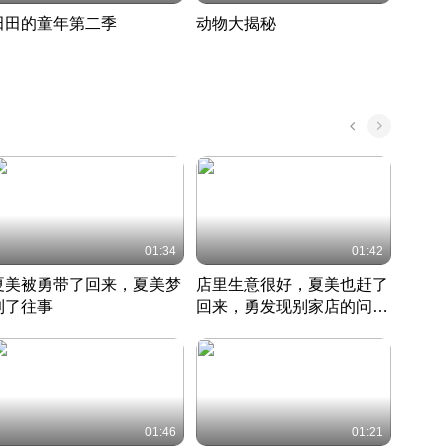
田田的童年第二季
动物大揭秘
诡异
度 389
奇妙的野生动物大揭秘
探寻诡
022 · 搞笑日常
2022 · 自然
中国 · 
01:34
01:42
夏美被勇带了回来，夏美梦
店里生意很好，夏美也赶了
夏美
到了往事
回来，勇发现别家店的问题
找柿
竹内结子江口洋介美食情缘
并提出
竹内结子江口洋介美食情缘
弟
竹内结
本 · 2002 · 时装
日本 · 2002 · 时装
日本 · 
01:46
01:21