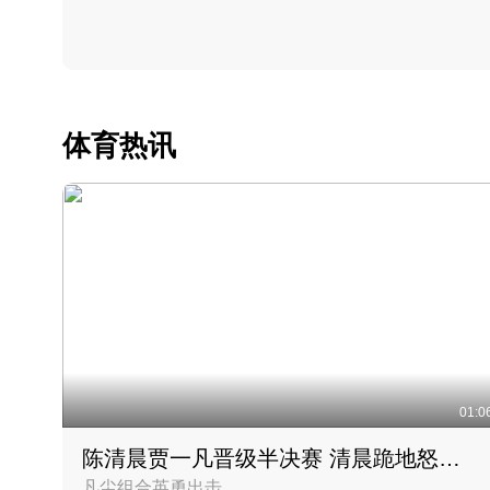
体育热讯
01:0
陈清晨贾一凡晋级半决赛 清晨跪地怒吼庆祝胜利时刻
凡尘组合英勇出击