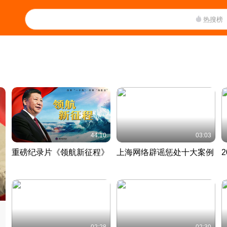
热搜榜
44:10
03:03
重磅纪录片《领航新征程》
上海网络辟谣惩处十大案例