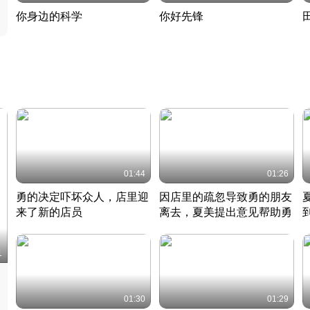
你身边的科学
你好先锋
揭开奇妙的科学常识
老夫聊发少年狂现代事
热
2022 · 科普
2022 · 人物
2
01:44
01:26
勇的决定吓坏众人，店里迎
因店里的疏忽导致勇的朋友
来了新的店员
离去，夏美提出意见帮助勇
竹内结子江口洋介美食情缘
竹内结子江口洋介美食情缘
日本 · 2002 · 时装
日本 · 2002 · 时装
日
1
01:30
01:29