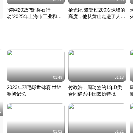
02:28
02:30
“铸网2025”暨“磐石行
拾光纪·攀登过200次珠峰的
动”2025年上海市工业和信
高度，他从黄山走进了人民
息化领域网络安全实战攻防
大会堂
活动成功举办
01:49
01:13
2023年羽毛球世锦赛 世锦
付政浩：周琦签约1年D类
赛初记忆
合同确系中国篮协特批
凡尘组合英勇出击
丹麦 · 2023 · 羽毛球
中
6
01:02
01:21