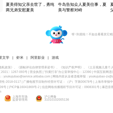
夏美得知父亲去世了，勇纯
牛岛告知众人夏美往事，夏
两兄弟安慰夏美
美与警察对峙
竹内结子江口洋介美食情缘
竹内结子江口洋介美食情缘
日本 · 2002 · 时装
日本 · 2002 · 时装
日
呀~到底啦！不如去看看其它精
里文学
|
虾米
|
阿里影业
|
游戏
隐私政策
》、《
跟帖评论自律管理承诺书
》、《
知识产权声明
》、《
土豆视频儿童个
21〕1267-093号
|
营业执照
| “扫黄打非”办公室举报中心：12390 |
中国互联网违
kujubao@service.alibaba.com | 网络内容从业者违规举报：youkujubao-zx@ali
2018-0117 | 广播电视节目制作经营许可证：（沪）字第00678号 |
上海市举报中
9号 |
沪ICP备16041869号-2
|
信息网络传播视听节目许可证：0908301号
|
暴恐音
m
上海市市场
沪公网备
监督管理局
31010102005136