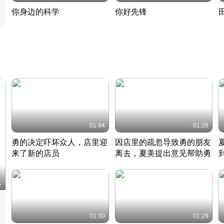
你身边的科学
你好先锋
揭开奇妙的科学常识
老夫聊发少年狂现代事
热
2022 · 科普
2022 · 人物
2
01:44
01:26
勇的决定吓坏众人，店里迎
因店里的疏忽导致勇的朋友
来了新的店员
离去，夏美提出意见帮助勇
竹内结子江口洋介美食情缘
竹内结子江口洋介美食情缘
日本 · 2002 · 时装
日本 · 2002 · 时装
日
1
01:30
01:29