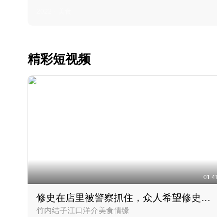
2022 · 美食
精彩短视频
01:4
修史在店里被警察抓住，众人希望修史出来后可以来吃饭
竹内结子江口洋介美食情缘