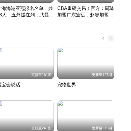
上海海港亚冠报名名单：共
CBA重磅交易！官方：周琦
津门虎
33人，五外援在列，武磊领
加盟广东宏远，赵睿加盟新
于根
衔
疆广汇
CBA快讯一网打尽
表球
中国 · 2022 · 篮球
更新至161期
更新至127期
国宝会说话
宠物世界
神奇
聆听国宝背后的故事
铲屎官带你了解宠物世界
走进野
国 · 2022 · 历史
2022 · 自然
2022 
更新至241集
更新至279期