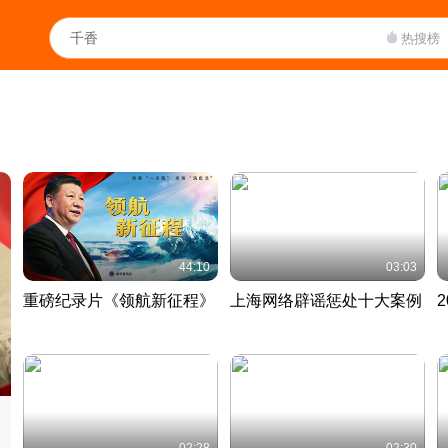
热搜榜
44:10
03:03
重磅纪录片《领航新征程》
上海网络辟谣惩处十大案例