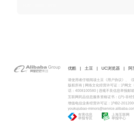
日本 · 2002 · 时装
优酷
|
土豆
|
UC浏览器
|
阿
请使用者仔细阅读土豆《
用户协议
》、《
版权所有 |
网络文化经营许可证：沪网文〔20
话：4008100580 | 违规不良信息举报邮箱：you
互联网药品信息服务资格证书：(沪)-非经营性-
增值电信业务经营许可证：沪IB2-2012000
youkujubao-minors@service.alibaba.co
有害信息
上海互联网
举报专区
举报中心