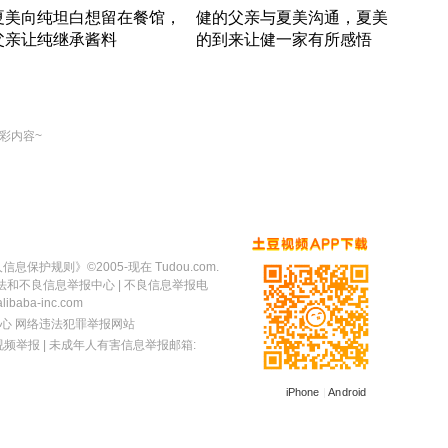
夏美向纯坦白想留在餐馆，
健的父亲与夏美沟通，夏美
奇异
父亲让纯继承酱料
的到来让健一家有所感悟
方魔
竹内结子江口洋介美食情缘
竹内结子江口洋介美食情缘
出手
本 · 2002 · 时装
日本 · 2002 · 时装
彩内容~
人信息保护规则
》©2005-现在 Tudou.com.
法和不良信息举报中心
| 不良信息举报电
baba-inc.com
心
网络违法犯罪举报网站
视频举报
| 未成年人有害信息举报邮箱:
iPhone
|
Android