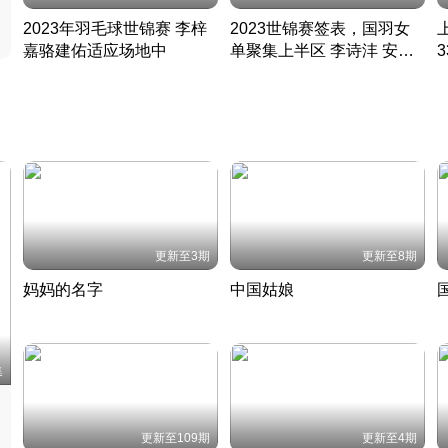
2023年羽毛球世锦赛 李梓
2023世锦赛签表，国羽女
嘉骆建佑适应场地中
单聚集上半区 李诗沣 安赛
凡尘组合英勇出击
龙同区
凡尘组合英勇出击
丹麦 · 2023 · 羽毛球
丹麦 · 2023 · 羽毛球
更新至3期
更新至8期
妈妈的名字
中国姑娘
妈妈从名字里长出了新样子
当窗理云鬓对镜贴花黄
2022 · 人物
2022 · 社会
中
集
更新至109期
更新至4期