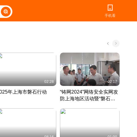
手机看
02:28
02:17
2025年上海市磐石行动
“铸网2024”网络安全实网攻
爱申活
防上海地区活动暨“磐石行
定 迎
动”