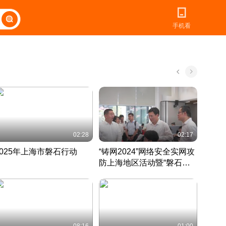
手机看
02:28
02:17
2025年上海市磐石行动
“铸网2024”网络安全实网攻
爱申活
防上海地区活动暨“磐石行
定 迎
动”