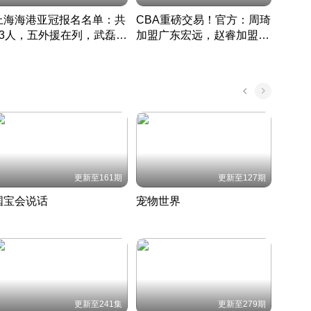
上海海港亚冠报名名单：共
CBA重磅交易！官方：周琦
津门虎
33人，五外援在列，武磊领
加盟广东宏远，赵睿加盟新
于根
衔
疆广汇
CBA快讯一网打尽
表球
中国 · 2022 · 篮球
更新至161期
更新至127期
国宝会说话
宠物世界
神奇
聆听国宝背后的故事
铲屎官带你了解宠物世界
走进野
国 · 2022 · 历史
2022 · 自然
2022 
更新至241集
更新至279期