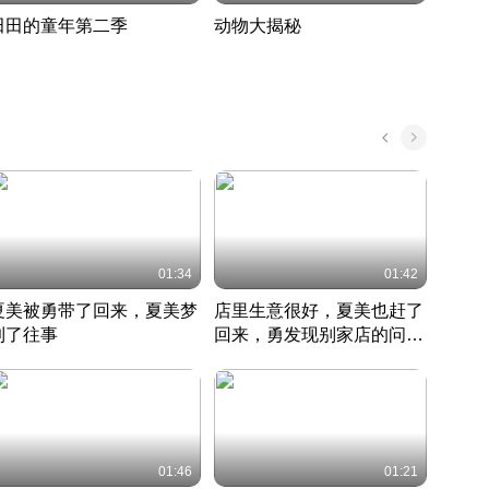
田田的童年第二季
动物大揭秘
诡异
度 392
奇妙的野生动物大揭秘
探寻诡
022 · 搞笑日常
2022 · 自然
中国 · 
01:34
01:42
夏美被勇带了回来，夏美梦
店里生意很好，夏美也赶了
夏美
到了往事
回来，勇发现别家店的问题
找柿
竹内结子江口洋介美食情缘
并提出
竹内结子江口洋介美食情缘
弟
竹内结
本 · 2002 · 时装
日本 · 2002 · 时装
日本 · 
01:46
01:21