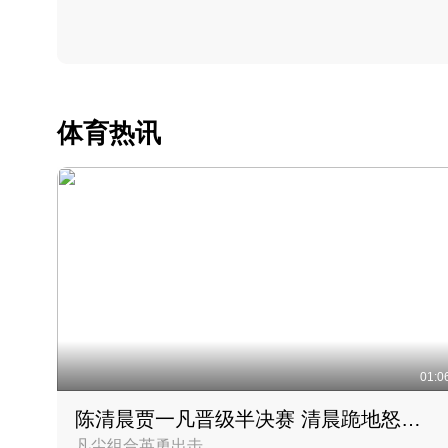
体育热讯
01:0
陈清晨贾一凡晋级半决赛 清晨跪地怒吼庆祝胜利时刻
凡尘组合英勇出击