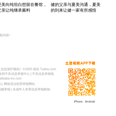
夏美向纯坦白想留在餐馆，
健的父亲与夏美沟通，夏美
奇异
父亲让纯继承酱料
的到来让健一家有所感悟
方魔
竹内结子江口洋介美食情缘
竹内结子江口洋介美食情缘
出手
本 · 2002 · 时装
日本 · 2002 · 时装
彩内容~
人信息保护规则
》©2005-现在 Tudou.com.
法和不良信息举报中心
| 不良信息举报电
baba-inc.com
心
网络违法犯罪举报网站
视频举报
| 未成年人有害信息举报邮箱:
iPhone
|
Android