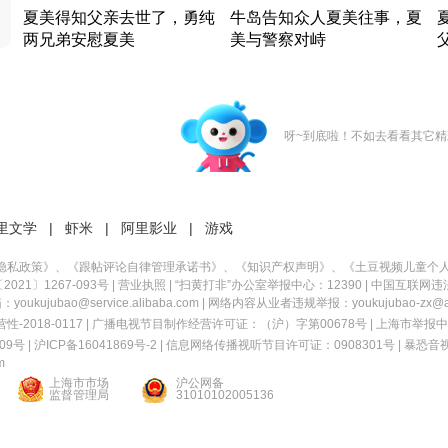
夏美得知父亲去世了，勇纯
牛岛告知众人夏美往事，夏
两兄弟安慰夏美
美与警察对峙
竹内结子江口洋介美食情缘
竹内结子江口洋介美食情缘
日本 · 2002 · 时装
日本 · 2002 · 时装
日
呀~到底啦！不如去看看其它精
里文学
|
虾米
|
阿里影业
|
游戏
隐私政策
》、《
跟帖评论自律管理承诺书
》、《
知识产权声明
》、《
土豆视频儿童个
21〕1267-093号
|
营业执照
| “扫黄打非”办公室举报中心：12390 |
中国互联网违
kujubao@service.alibaba.com | 网络内容从业者违规举报：youkujubao-zx@ali
2018-0117 | 广播电视节目制作经营许可证：（沪）字第00678号 |
上海市举报中
9号 |
沪ICP备16041869号-2
|
信息网络传播视听节目许可证：0908301号
|
暴恐音
m
上海市市场
沪公网备
监督管理局
31010102005136