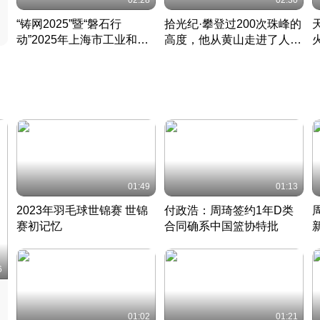
02:28
02:30
“铸网2025”暨“磐石行
拾光纪·攀登过200次珠峰的
动”2025年上海市工业和信
高度，他从黄山走进了人民
息化领域网络安全实战攻防
大会堂
活动成功举办
01:49
01:13
2023年羽毛球世锦赛 世锦
付政浩：周琦签约1年D类
赛初记忆
合同确系中国篮协特批
凡尘组合英勇出击
丹麦 · 2023 · 羽毛球
中
6
01:02
01:21