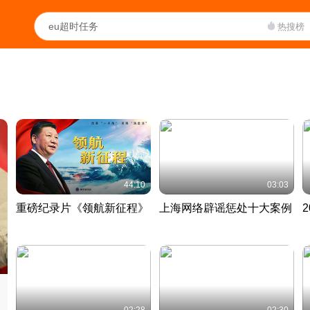
热搜榜
44:10
03:03
重磅纪录片《领航新征程》
上海网络辟谣惩处十大案例