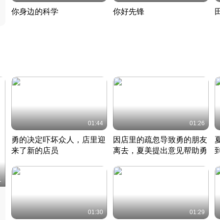
你身边的科学
你好先锋
揭开奇妙的科学常识
老夫聊发少年狂现代事
热
2022 · 科普
2022 · 人物
2
01:44
01:26
勇的决定吓坏众人，店里迎
因店里的疏忽导致勇的朋友
来了新的店员
离去，夏美提出意见帮助勇
竹内结子江口洋介美食情缘
竹内结子江口洋介美食情缘
日本 · 2002 · 时装
日本 · 2002 · 时装
日
1
01:30
01:29