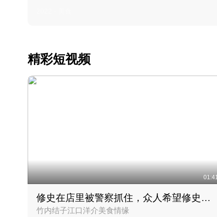
2022 · 美食
精彩短视频
01:4
修史在店里被警察抓住，众人希望修史出来后可以来吃饭
竹内结子江口洋介美食情缘