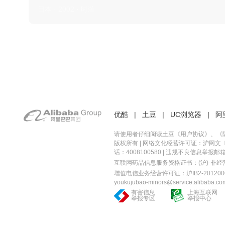
日本 · 2002 · 时装
优酷
|
土豆
|
UC浏览器
|
阿
请使用者仔细阅读土豆《
用户协议
》、《
版权所有 |
网络文化经营许可证：沪网文〔20
话：4008100580 | 违规不良信息举报邮箱：you
互联网药品信息服务资格证书：(沪)-非经营性-
增值电信业务经营许可证：沪IB2-2012000
youkujubao-minors@service.alibaba.co
有害信息
上海互联网
举报专区
举报中心