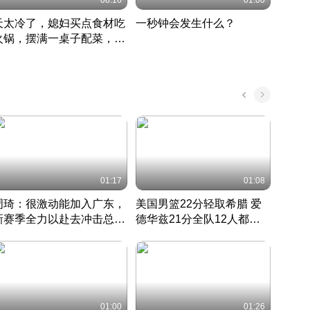
08:16
01:00
天太冷了，媳妇买点食材吃
一秒钟会发生什么？
202
火锅，摆满一桌子配菜，真
了这
丰盛
01:17
01:08
周琦：很激动能加入广东，
美国男篮22分轻取希腊 爱
大连
新赛季全力以赴去冲击总冠
德华兹21分全队12人都得
的保
军
CBA快讯一网打尽
分
国 · 2022 · 篮球
01:00
01:26