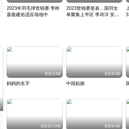
2023年羽毛球世锦赛 李梓
2023世锦赛签表，国羽女
嘉骆建佑适应场地中
单聚集上半区 李诗沣 安赛
凡尘组合英勇出击
龙同区
凡尘组合英勇出击
丹麦 · 2023 · 羽毛球
丹麦 · 2023 · 羽毛球
更新至3期
更新至8期
妈妈的名字
中国姑娘
妈妈从名字里长出了新样子
当窗理云鬓对镜贴花黄
2022 · 人物
2022 · 社会
中
集
更新至109期
更新至4期