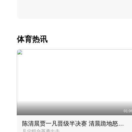
体育热讯
01:0
陈清晨贾一凡晋级半决赛 清晨跪地怒吼庆祝胜利时刻
凡尘组合英勇出击