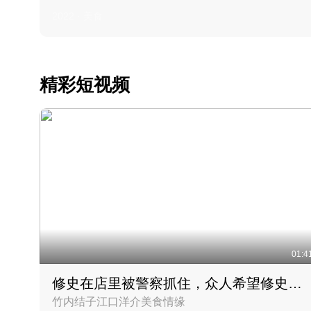
2022 · 美食
精彩短视频
01:4
修史在店里被警察抓住，众人希望修史出来后可以来吃饭
竹内结子江口洋介美食情缘