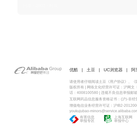
日本 · 2002 · 时装
优酷
|
土豆
|
UC浏览器
|
阿
请使用者仔细阅读土豆《
用户协议
》、《
版权所有 |
网络文化经营许可证：沪网文〔20
话：4008100580 | 违规不良信息举报邮箱：you
互联网药品信息服务资格证书：(沪)-非经营性-
增值电信业务经营许可证：沪IB2-2012000
youkujubao-minors@service.alibaba.co
有害信息
上海互联网
举报专区
举报中心