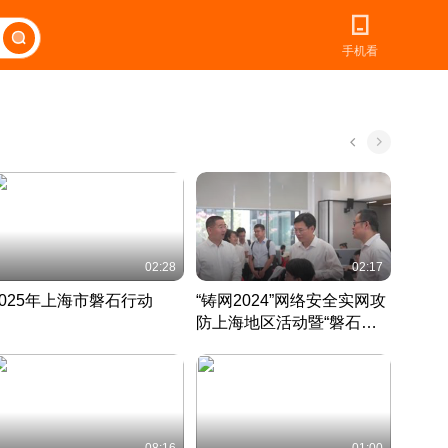
手机看
02:28
02:17
2025年上海市磐石行动
“铸网2024”网络安全实网攻
爱申活
防上海地区活动暨“磐石行
定 迎
动”