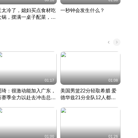
08:16
01:00
天太冷了，媳妇买点食材吃
一秒钟会发生什么？
202
火锅，摆满一桌子配菜，真
了这
丰盛
01:17
01:08
周琦：很激动能加入广东，
美国男篮22分轻取希腊 爱
大连
新赛季全力以赴去冲击总冠
德华兹21分全队12人都得
的保
军
CBA快讯一网打尽
分
国 · 2022 · 篮球
01:00
01:26