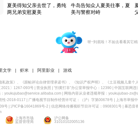
夏美得知父亲去世了，勇纯
牛岛告知众人夏美往事，夏
两兄弟安慰夏美
美与警察对峙
竹内结子江口洋介美食情缘
竹内结子江口洋介美食情缘
日本 · 2002 · 时装
日本 · 2002 · 时装
日
呀~到底啦！不如去看看其它精
里文学
|
虾米
|
阿里影业
|
游戏
隐私政策
》、《
跟帖评论自律管理承诺书
》、《
知识产权声明
》、《
土豆视频儿童个
21〕1267-093号
|
营业执照
| “扫黄打非”办公室举报中心：12390 |
中国互联网违
kujubao@service.alibaba.com | 网络内容从业者违规举报：youkujubao-zx@ali
2018-0117 | 广播电视节目制作经营许可证：（沪）字第00678号 |
上海市举报中
9号 |
沪ICP备16041869号-2
|
信息网络传播视听节目许可证：0908301号
|
暴恐音
m
上海市市场
沪公网备
监督管理局
31010102005136