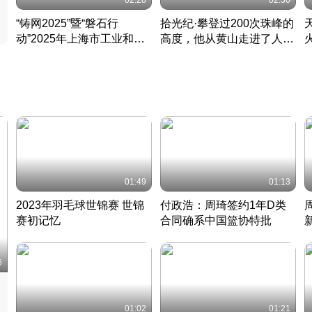
02:28
02:30
“铸网2025”暨“磐石行
拾光纪·攀登过200次珠峰的
动”2025年上海市工业和信
高度，他从黄山走进了人民
息化领域网络安全实战攻防
大会堂
活动成功举办
01:49
01:13
2023年羽毛球世锦赛 世锦
付政浩：周琦签约1年D类
赛初记忆
合同确系中国篮协特批
凡尘组合英勇出击
丹麦 · 2023 · 羽毛球
中
6
01:02
01:21