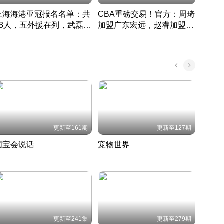
上海海港亚冠报名名单：共
CBA重磅交易！官方：周琦
津门虎
33人，五外援在列，武磊领
加盟广东宏远，赵睿加盟新
于根
衔
疆广汇
CBA快讯一网打尽
表球
中国 · 2022 · 篮球
更新至161期
更新至127期
国宝会说话
宠物世界
神奇
聆听国宝背后的故事
铲屎官带你了解宠物世界
走进野
国 · 2022 · 历史
2022 · 自然
2022 
更新至241集
更新至279期