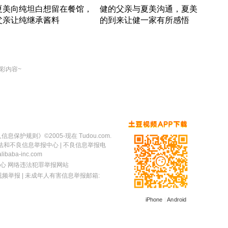
夏美向纯坦白想留在餐馆，
健的父亲与夏美沟通，夏美
奇异
父亲让纯继承酱料
的到来让健一家有所感悟
方魔
竹内结子江口洋介美食情缘
竹内结子江口洋介美食情缘
出手
本 · 2002 · 时装
日本 · 2002 · 时装
彩内容~
人信息保护规则
》©2005-现在 Tudou.com.
法和不良信息举报中心
| 不良信息举报电
baba-inc.com
心
网络违法犯罪举报网站
视频举报
| 未成年人有害信息举报邮箱:
iPhone
|
Android