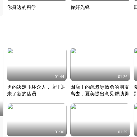
你身边的科学
你好先锋
揭开奇妙的科学常识
老夫聊发少年狂现代事
热
2022 · 科普
2022 · 人物
2
01:44
01:26
勇的决定吓坏众人，店里迎
因店里的疏忽导致勇的朋友
来了新的店员
离去，夏美提出意见帮助勇
竹内结子江口洋介美食情缘
竹内结子江口洋介美食情缘
日本 · 2002 · 时装
日本 · 2002 · 时装
日
1
01:30
01:29