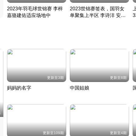
2023年羽毛球世锦赛 李梓
2023世锦赛签表，国羽女
嘉骆建佑适应场地中
单聚集上半区 李诗沣 安赛
凡尘组合英勇出击
龙同区
凡尘组合英勇出击
丹麦 · 2023 · 羽毛球
丹麦 · 2023 · 羽毛球
更新至3期
更新至8期
妈妈的名字
中国姑娘
妈妈从名字里长出了新样子
当窗理云鬓对镜贴花黄
2022 · 人物
2022 · 社会
中
集
更新至109期
更新至4期