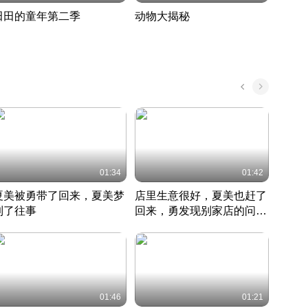
田田的童年第二季
动物大揭秘
诡异
度 394
奇妙的野生动物大揭秘
探寻诡
022 · 搞笑日常
2022 · 自然
中国 · 
01:34
01:42
夏美被勇带了回来，夏美梦
店里生意很好，夏美也赶了
夏美
到了往事
回来，勇发现别家店的问题
找柿
竹内结子江口洋介美食情缘
并提出
竹内结子江口洋介美食情缘
弟
竹内结
本 · 2002 · 时装
日本 · 2002 · 时装
日本 · 
01:46
01:21