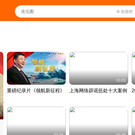
热搜榜
44:10
03:03
重磅纪录片《领航新征程》
上海网络辟谣惩处十大案例