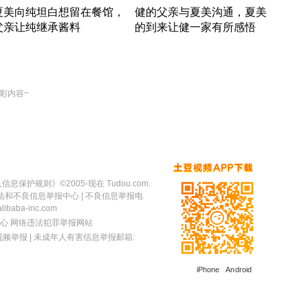
夏美向纯坦白想留在餐馆，
健的父亲与夏美沟通，夏美
奇异
父亲让纯继承酱料
的到来让健一家有所感悟
方魔
竹内结子江口洋介美食情缘
竹内结子江口洋介美食情缘
出手
本 · 2002 · 时装
日本 · 2002 · 时装
彩内容~
人信息保护规则
》©2005-现在 Tudou.com.
法和不良信息举报中心
| 不良信息举报电
baba-inc.com
心
网络违法犯罪举报网站
视频举报
| 未成年人有害信息举报邮箱:
iPhone
|
Android