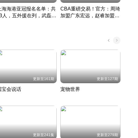
上海海港亚冠报名名单：共
CBA重磅交易！官方：周琦
津门虎
33人，五外援在列，武磊领
加盟广东宏远，赵睿加盟新
于根
衔
疆广汇
CBA快讯一网打尽
表球
中国 · 2022 · 篮球
更新至161期
更新至127期
国宝会说话
宠物世界
神奇
聆听国宝背后的故事
铲屎官带你了解宠物世界
走进野
国 · 2022 · 历史
2022 · 自然
2022 
更新至241集
更新至279期