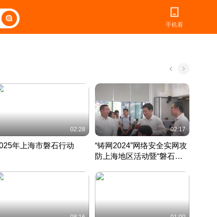
手机看
02:28
02:17
2025年上海市磐石行动
“铸网2024”网络安全实网攻
爱申活
防上海地区活动暨“磐石行
定 迎
动”