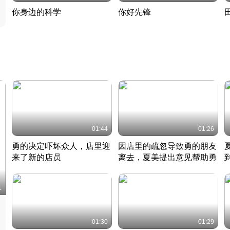
你身边的科学
你好先锋
揭开奇妙的科学常识
老夫聊发少年狂现代事
热
2022 · 科普
2022 · 人物
2
01:44
01:26
勇的决定吓坏众人，店里迎
因店里的疏忽导致勇的朋友
来了新的店员
离去，夏美提出意见帮助勇
竹内结子江口洋介美食情缘
竹内结子江口洋介美食情缘
日本 · 2002 · 时装
日本 · 2002 · 时装
日
1
01:30
01:29