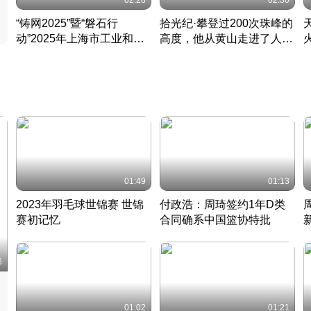
02:28
02:30
“铸网2025”暨“磐石行
拾光纪·攀登过200次珠峰的
动”2025年上海市工业和信
高度，他从黄山走进了人民
息化领域网络安全实战攻防
大会堂
活动成功举办
01:49
01:13
2023年羽毛球世锦赛 世锦
付政浩：周琦签约1年D类
赛初记忆
合同确系中国篮协特批
凡尘组合英勇出击
丹麦 · 2023 · 羽毛球
中
6
01:02
01:21