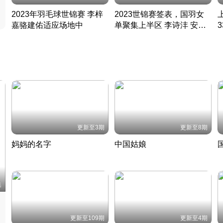
2023年羽毛球世锦赛 李梓
2023世锦赛签表，国羽女
嘉骆建佑适应场地中
单聚集上半区 李诗沣 安赛
凡尘组合英勇出击
龙同区
凡尘组合英勇出击
丹麦 · 2023 · 羽毛球
丹麦 · 2023 · 羽毛球
更新至3期
更新至8期
妈妈的名字
中国姑娘
妈妈从名字里长出了新样子
当窗理云鬓对镜贴花黄
2022 · 人物
2022 · 社会
中
集
更新至109期
更新至4期