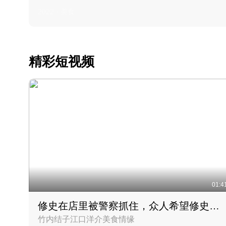
2022 · 美食
精彩短视频
01:4
修史在店里被警察抓住，众人希望修史出来后可以来吃饭
竹内结子江口洋介美食情缘