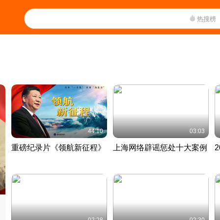
热搜榜
44:10
03:03
重磅纪录片《领航新征程》
上海网络辟谣惩处十大案例