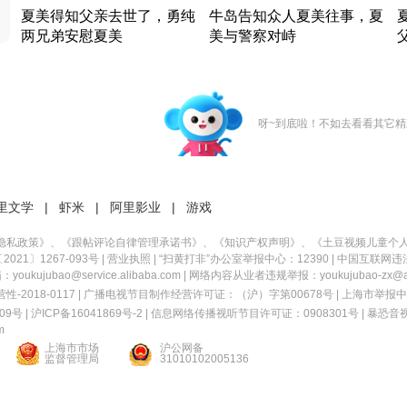
夏美得知父亲去世了，勇纯
牛岛告知众人夏美往事，夏
两兄弟安慰夏美
美与警察对峙
竹内结子江口洋介美食情缘
竹内结子江口洋介美食情缘
日本 · 2002 · 时装
日本 · 2002 · 时装
日
呀~到底啦！不如去看看其它精
里文学
|
虾米
|
阿里影业
|
游戏
隐私政策
》、《
跟帖评论自律管理承诺书
》、《
知识产权声明
》、《
土豆视频儿童个
21〕1267-093号
|
营业执照
| “扫黄打非”办公室举报中心：12390 |
中国互联网违
kujubao@service.alibaba.com | 网络内容从业者违规举报：youkujubao-zx@ali
2018-0117 | 广播电视节目制作经营许可证：（沪）字第00678号 |
上海市举报中
9号 |
沪ICP备16041869号-2
|
信息网络传播视听节目许可证：0908301号
|
暴恐音
m
上海市市场
沪公网备
监督管理局
31010102005136