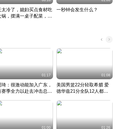
08:16
01:00
天太冷了，媳妇买点食材吃
一秒钟会发生什么？
202
火锅，摆满一桌子配菜，真
了这
丰盛
01:17
01:08
周琦：很激动能加入广东，
美国男篮22分轻取希腊 爱
大连
新赛季全力以赴去冲击总冠
德华兹21分全队12人都得
的保
军
CBA快讯一网打尽
分
国 · 2022 · 篮球
01:00
01:26