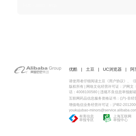
日本 · 2002 · 时装
优酷
|
土豆
|
UC浏览器
|
阿
请使用者仔细阅读土豆《
用户协议
》、《
版权所有 |
网络文化经营许可证：沪网文〔20
话：4008100580 | 违规不良信息举报邮箱：you
互联网药品信息服务资格证书：(沪)-非经营性-
增值电信业务经营许可证：沪IB2-2012000
youkujubao-minors@service.alibaba.co
有害信息
上海互联网
举报专区
举报中心