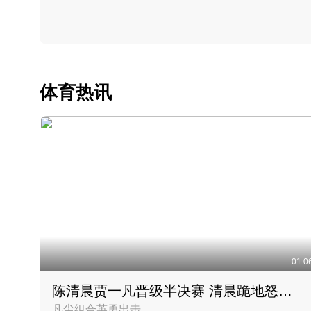
体育热讯
01:0
陈清晨贾一凡晋级半决赛 清晨跪地怒吼庆祝胜利时刻
凡尘组合英勇出击