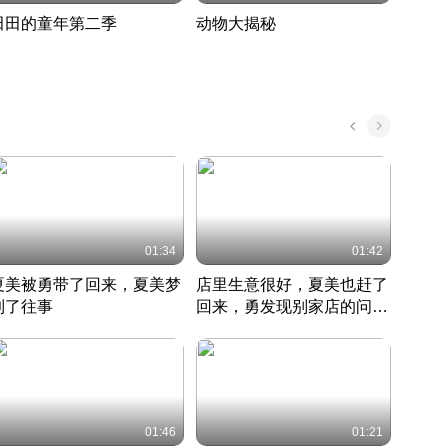
田田的童年第二季
动物大揭秘
诡异
度 388
奇妙的野生动物大揭秘
探寻诡
022 · 搞笑日常
2022 · 自然
中国 · 
01:34
01:42
夏美被勇带了回来，夏美梦
店里生意很好，夏美也赶了
夏美
到了往事
回来，勇发现别家店的问题
找柿
竹内结子江口洋介美食情缘
并提出
竹内结子江口洋介美食情缘
弟
竹内结
本 · 2002 · 时装
日本 · 2002 · 时装
日本 · 
01:46
01:21