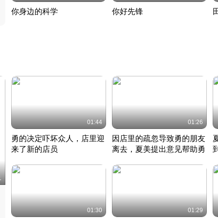
你身边的科学
你好先锋
揭开奇妙的科学常识
老夫聊发少年狂现代事
热
2022 · 科普
2022 · 人物
2
01:44
01:26
勇的决定吓坏众人，店里迎
因店里的疏忽导致勇的朋友
来了新的店员
离去，夏美提出意见帮助勇
竹内结子江口洋介美食情缘
竹内结子江口洋介美食情缘
日本 · 2002 · 时装
日本 · 2002 · 时装
日
1
01:30
01:29