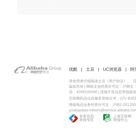
日本 · 2002 · 时装
优酷
|
土豆
|
UC浏览器
|
阿
请使用者仔细阅读土豆《
用户协议
》、《
版权所有 |
网络文化经营许可证：沪网文〔20
话：4008100580 | 违规不良信息举报邮箱：you
互联网药品信息服务资格证书：(沪)-非经营性-
增值电信业务经营许可证：沪IB2-2012000
youkujubao-minors@service.alibaba.co
有害信息
上海互联网
举报专区
举报中心