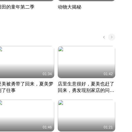
田田的童年第二季
动物大揭秘
诡异
度 391
奇妙的野生动物大揭秘
探寻诡
022 · 搞笑日常
2022 · 自然
中国 · 
01:34
01:42
夏美被勇带了回来，夏美梦
店里生意很好，夏美也赶了
夏美
到了往事
回来，勇发现别家店的问题
找柿
竹内结子江口洋介美食情缘
并提出
竹内结子江口洋介美食情缘
弟
竹内结
本 · 2002 · 时装
日本 · 2002 · 时装
日本 · 
01:46
01:21