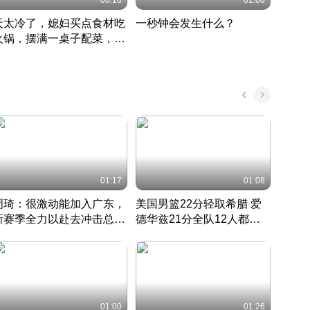
08:16
01:00
天太冷了，媳妇买点食材吃
一秒钟会发生什么？
202
火锅，摆满一桌子配菜，真
了这
丰盛
01:17
01:08
周琦：很激动能加入广东，
美国男篮22分轻取希腊 爱
大连
新赛季全力以赴去冲击总冠
德华兹21分全队12人都得
的保
军
CBA快讯一网打尽
分
国 · 2022 · 篮球
01:00
01:26