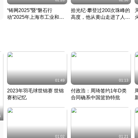
02:28
02:30
“铸网2025”暨“磐石行
拾光纪·攀登过200次珠峰的
动”2025年上海市工业和信
高度，他从黄山走进了人民
息化领域网络安全实战攻防
大会堂
活动成功举办
01:49
01:13
2023年羽毛球世锦赛 世锦
付政浩：周琦签约1年D类
赛初记忆
合同确系中国篮协特批
凡尘组合英勇出击
丹麦 · 2023 · 羽毛球
中
6
01:02
01:21