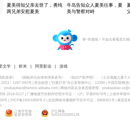
夏美得知父亲去世了，勇纯
牛岛告知众人夏美往事，夏
两兄弟安慰夏美
美与警察对峙
竹内结子江口洋介美食情缘
竹内结子江口洋介美食情缘
日本 · 2002 · 时装
日本 · 2002 · 时装
日
呀~到底啦！不如去看看其它精
里文学
|
虾米
|
阿里影业
|
游戏
隐私政策
》、《
跟帖评论自律管理承诺书
》、《
知识产权声明
》、《
土豆视频儿童个
21〕1267-093号
|
营业执照
| “扫黄打非”办公室举报中心：12390 |
中国互联网违
kujubao@service.alibaba.com | 网络内容从业者违规举报：youkujubao-zx@ali
2018-0117 | 广播电视节目制作经营许可证：（沪）字第00678号 |
上海市举报中
9号 |
沪ICP备16041869号-2
|
信息网络传播视听节目许可证：0908301号
|
暴恐音
m
上海市市场
沪公网备
监督管理局
31010102005136