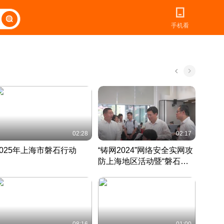
手机看
02:28
02:17
2025年上海市磐石行动
“铸网2024”网络安全实网攻
爱申活
防上海地区活动暨“磐石行
定 迎
动”