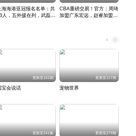
上海海港亚冠报名名单：共
CBA重磅交易！官方：周琦
津门虎
33人，五外援在列，武磊领
加盟广东宏远，赵睿加盟新
于根
衔
疆广汇
CBA快讯一网打尽
表球
中国 · 2022 · 篮球
更新至161期
更新至127期
国宝会说话
宠物世界
神奇
聆听国宝背后的故事
铲屎官带你了解宠物世界
走进野
国 · 2022 · 历史
2022 · 自然
2022 
更新至241集
更新至279期