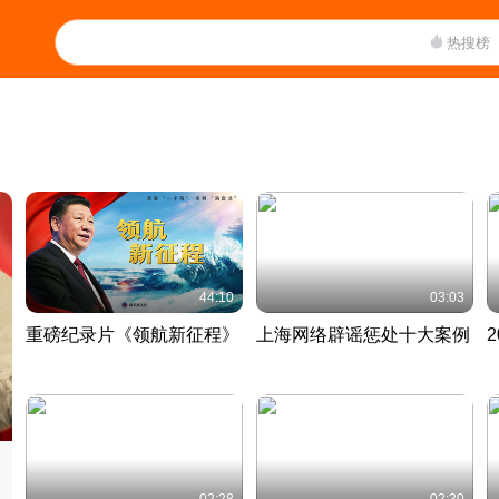
热搜榜
44:10
03:03
重磅纪录片《领航新征程》
上海网络辟谣惩处十大案例