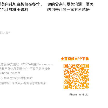
夏美向纯坦白想留在餐馆，
健的父亲与夏美沟通，夏美
奇异
父亲让纯继承酱料
的到来让健一家有所感悟
方魔
竹内结子江口洋介美食情缘
竹内结子江口洋介美食情缘
出手
本 · 2002 · 时装
日本 · 2002 · 时装
彩内容~
人信息保护规则
》©2005-现在 Tudou.com.
法和不良信息举报中心
| 不良信息举报电
baba-inc.com
心
网络违法犯罪举报网站
视频举报
| 未成年人有害信息举报邮箱:
iPhone
|
Android