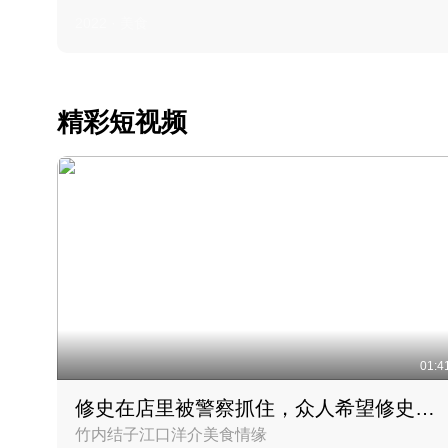
2022 · 美食
精彩短视频
01:4
修史在店里被警察抓住，众人希望修史出来后可以来吃饭
竹内结子江口洋介美食情缘