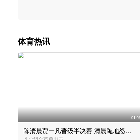
体育热讯
01:0
陈清晨贾一凡晋级半决赛 清晨跪地怒吼庆祝胜利时刻
凡尘组合英勇出击