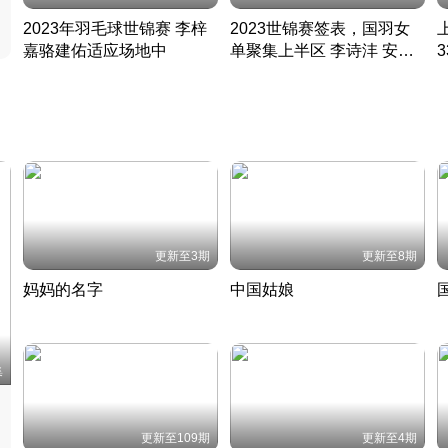
2023年羽毛球世锦赛 李梓
2023世锦赛签表，国羽女
嘉骆建佑适应场地中
单聚集上半区 李诗沣 安赛
凡尘组合英勇出击
龙同区
凡尘组合英勇出击
丹麦 · 2023 · 羽毛球
丹麦 · 2023 · 羽毛球
更新至3期
更新至8期
妈妈的名字
中国姑娘
妈妈从名字里长出了新样子
当窗理云鬓对镜贴花黄
2022 · 人物
2022 · 社会
中
集
更新至109期
更新至4期