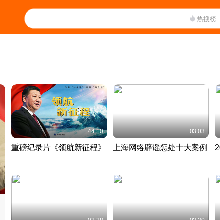
热搜榜
44:10
03:03
重磅纪录片《领航新征程》
上海网络辟谣惩处十大案例