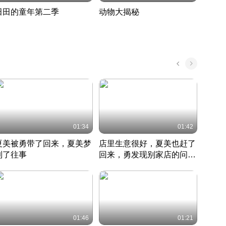
田田的童年第二季
动物大揭秘
诡异
度 393
奇妙的野生动物大揭秘
探寻诡
022 · 搞笑日常
2022 · 自然
中国 · 
01:34
01:42
夏美被勇带了回来，夏美梦
店里生意很好，夏美也赶了
夏美
到了往事
回来，勇发现别家店的问题
找柿
竹内结子江口洋介美食情缘
并提出
竹内结子江口洋介美食情缘
弟
竹内结
本 · 2002 · 时装
日本 · 2002 · 时装
日本 · 
01:46
01:21