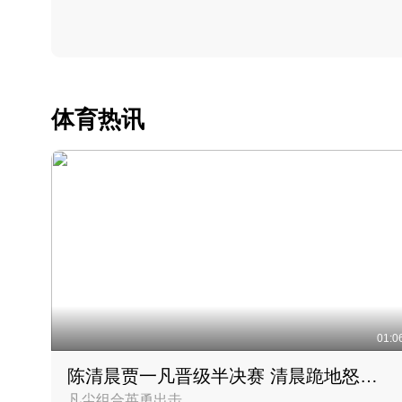
体育热讯
01:0
陈清晨贾一凡晋级半决赛 清晨跪地怒吼庆祝胜利时刻
凡尘组合英勇出击