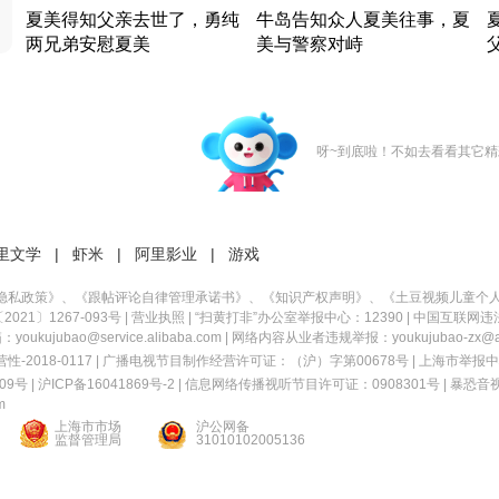
夏美得知父亲去世了，勇纯
牛岛告知众人夏美往事，夏
两兄弟安慰夏美
美与警察对峙
竹内结子江口洋介美食情缘
竹内结子江口洋介美食情缘
日本 · 2002 · 时装
日本 · 2002 · 时装
日
呀~到底啦！不如去看看其它精
里文学
|
虾米
|
阿里影业
|
游戏
隐私政策
》、《
跟帖评论自律管理承诺书
》、《
知识产权声明
》、《
土豆视频儿童个
21〕1267-093号
|
营业执照
| “扫黄打非”办公室举报中心：12390 |
中国互联网违
kujubao@service.alibaba.com | 网络内容从业者违规举报：youkujubao-zx@ali
2018-0117 | 广播电视节目制作经营许可证：（沪）字第00678号 |
上海市举报中
9号 |
沪ICP备16041869号-2
|
信息网络传播视听节目许可证：0908301号
|
暴恐音
m
上海市市场
沪公网备
监督管理局
31010102005136