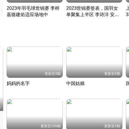
2023年羽毛球世锦赛 李梓
2023世锦赛签表，国羽女
嘉骆建佑适应场地中
单聚集上半区 李诗沣 安赛
凡尘组合英勇出击
龙同区
凡尘组合英勇出击
丹麦 · 2023 · 羽毛球
丹麦 · 2023 · 羽毛球
更新至3期
更新至8期
妈妈的名字
中国姑娘
妈妈从名字里长出了新样子
当窗理云鬓对镜贴花黄
2022 · 人物
2022 · 社会
中
集
更新至109期
更新至4期