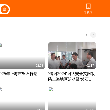
手机看
02:28
02:17
2025年上海市磐石行动
“铸网2024”网络安全实网攻
爱申活
防上海地区活动暨“磐石行
定 迎
动”