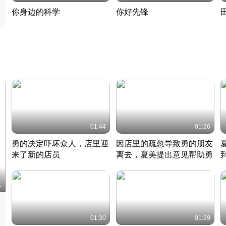
你身边的科学
你好先锋
揭开奇妙的科学常识
老夫聊发少年狂现代事
热
2022 · 科普
2022 · 人物
2
01:44
01:26
勇的决定吓坏众人，店里迎
因店里的疏忽导致勇的朋友
来了新的店员
离去，夏美提出意见帮助勇
竹内结子江口洋介美食情缘
竹内结子江口洋介美食情缘
日本 · 2002 · 时装
日本 · 2002 · 时装
日
1
01:30
01:29