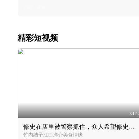
2022 · 美食
精彩短视频
01:4
修史在店里被警察抓住，众人希望修史出来后可以来吃饭
竹内结子江口洋介美食情缘