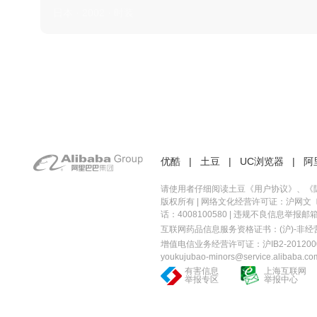
日本 · 2002 · 时装
优酷
|
土豆
|
UC浏览器
|
阿
请使用者仔细阅读土豆《
用户协议
》、《
版权所有 |
网络文化经营许可证：沪网文〔20
话：4008100580 | 违规不良信息举报邮箱：you
互联网药品信息服务资格证书：(沪)-非经营性-
增值电信业务经营许可证：沪IB2-2012000
youkujubao-minors@service.alibaba.co
有害信息
上海互联网
举报专区
举报中心