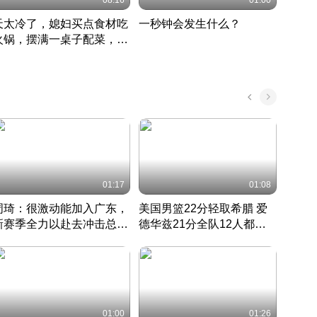
08:16
01:00
天太冷了，媳妇买点食材吃
一秒钟会发生什么？
202
火锅，摆满一桌子配菜，真
了这
丰盛
01:17
01:08
周琦：很激动能加入广东，
美国男篮22分轻取希腊 爱
大连
新赛季全力以赴去冲击总冠
德华兹21分全队12人都得
的保
军
CBA快讯一网打尽
分
国 · 2022 · 篮球
01:00
01:26