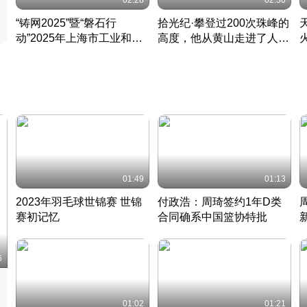
02:28
02:30
“铸网2025”暨“磐石行
拾光纪·攀登过200次珠峰的
动”2025年上海市工业和信
高度，他从黄山走进了人民
息化领域网络安全实战攻防
大会堂
活动成功举办
01:49
01:13
2023年羽毛球世锦赛 世锦
付政浩：周琦签约1年D类
赛初记忆
合同确系中国篮协特批
凡尘组合英勇出击
丹麦 · 2023 · 羽毛球
中
6
01:02
01:21