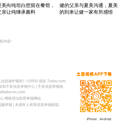
夏美向纯坦白想留在餐馆，
健的父亲与夏美沟通，夏美
奇异
父亲让纯继承酱料
的到来让健一家有所感悟
方魔
竹内结子江口洋介美食情缘
竹内结子江口洋介美食情缘
出手
本 · 2002 · 时装
日本 · 2002 · 时装
彩内容~
人信息保护规则
》©2005-现在 Tudou.com.
法和不良信息举报中心
| 不良信息举报电
baba-inc.com
心
网络违法犯罪举报网站
视频举报
| 未成年人有害信息举报邮箱:
iPhone
|
Android