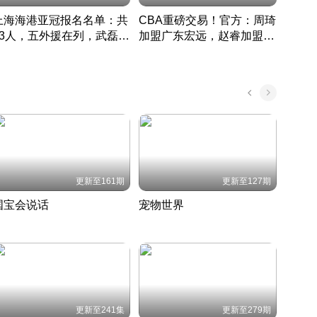
上海海港亚冠报名名单：共
CBA重磅交易！官方：周琦
津门虎
33人，五外援在列，武磊领
加盟广东宏远，赵睿加盟新
于根
衔
疆广汇
CBA快讯一网打尽
表球
中国 · 2022 · 篮球
更新至161期
更新至127期
国宝会说话
宠物世界
神奇
聆听国宝背后的故事
铲屎官带你了解宠物世界
走进野
国 · 2022 · 历史
2022 · 自然
2022 
更新至241集
更新至279期