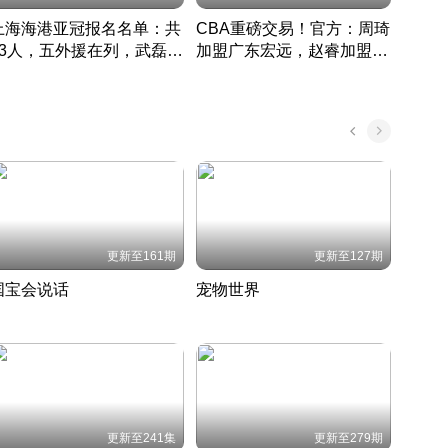
上海海港亚冠报名名单：共
CBA重磅交易！官方：周琦
津门虎
33人，五外援在列，武磊领
加盟广东宏远，赵睿加盟新
于根
衔
疆广汇
CBA快讯一网打尽
表球
中国 · 2022 · 篮球
更新至161期
更新至127期
国宝会说话
宠物世界
神奇
聆听国宝背后的故事
铲屎官带你了解宠物世界
走进野
国 · 2022 · 历史
2022 · 自然
2022 
更新至241集
更新至279期