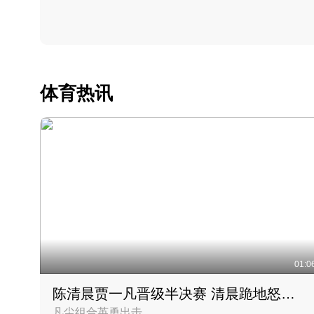
体育热讯
01:0
陈清晨贾一凡晋级半决赛 清晨跪地怒吼庆祝胜利时刻
凡尘组合英勇出击