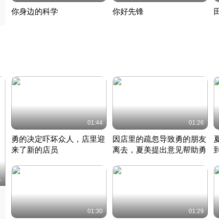
你身边的科学
你好先锋
揭开奇妙的科学常识
老夫聊发少年狂现代事
热
2022 · 科普
2022 · 人物
2
01:44
01:26
勇的决定吓坏众人，店里迎
因店里的疏忽导致勇的朋友
来了新的店员
离去，夏美提出意见帮助勇
竹内结子江口洋介美食情缘
竹内结子江口洋介美食情缘
日本 · 2002 · 时装
日本 · 2002 · 时装
日
1
01:30
01:29