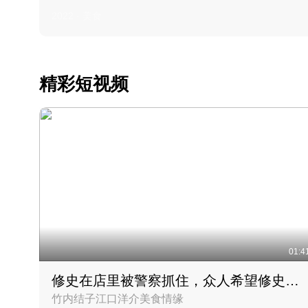
2022 · 美食
精彩短视频
01:4
修史在店里被警察抓住，众人希望修史出来后可以来吃饭
竹内结子江口洋介美食情缘