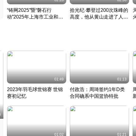
02:28
02:30
“铸网2025”暨“磐石行
拾光纪·攀登过200次珠峰的
动”2025年上海市工业和信
高度，他从黄山走进了人民
息化领域网络安全实战攻防
大会堂
活动成功举办
01:49
01:13
2023年羽毛球世锦赛 世锦
付政浩：周琦签约1年D类
赛初记忆
合同确系中国篮协特批
凡尘组合英勇出击
丹麦 · 2023 · 羽毛球
中
6
01:02
01:21