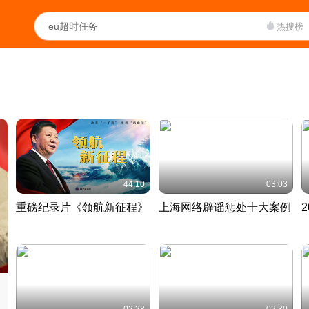
热搜榜
44:10
03:03
重磅纪录片《领航新征程》
上海网络辟谣惩处十大案例