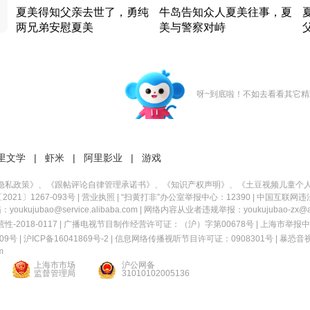
夏美得知父亲去世了，勇纯
牛岛告知众人夏美往事，夏
两兄弟安慰夏美
美与警察对峙
竹内结子江口洋介美食情缘
竹内结子江口洋介美食情缘
日本 · 2002 · 时装
日本 · 2002 · 时装
日
呀~到底啦！不如去看看其它精
里文学
|
虾米
|
阿里影业
|
游戏
隐私政策
》、《
跟帖评论自律管理承诺书
》、《
知识产权声明
》、《
土豆视频儿童个
21〕1267-093号
|
营业执照
| “扫黄打非”办公室举报中心：12390 |
中国互联网违
kujubao@service.alibaba.com | 网络内容从业者违规举报：youkujubao-zx@ali
2018-0117 | 广播电视节目制作经营许可证：（沪）字第00678号 |
上海市举报中
9号 |
沪ICP备16041869号-2
|
信息网络传播视听节目许可证：0908301号
|
暴恐音
m
上海市市场
沪公网备
监督管理局
31010102005136