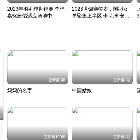
2023年羽毛球世锦赛 李梓
2023世锦赛签表，国羽女
嘉骆建佑适应场地中
单聚集上半区 李诗沣 安赛
凡尘组合英勇出击
龙同区
凡尘组合英勇出击
丹麦 · 2023 · 羽毛球
丹麦 · 2023 · 羽毛球
更新至3期
更新至8期
妈妈的名字
中国姑娘
妈妈从名字里长出了新样子
当窗理云鬓对镜贴花黄
2022 · 人物
2022 · 社会
中
集
更新至109期
更新至4期