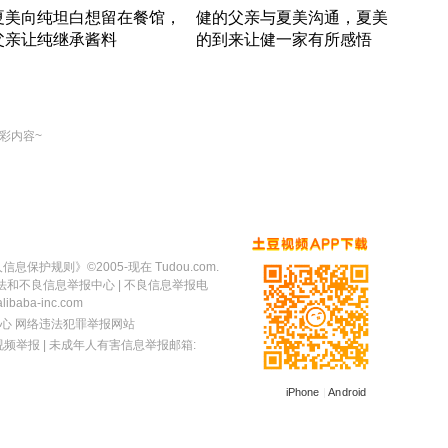
夏美向纯坦白想留在餐馆，
健的父亲与夏美沟通，夏美
奇异
父亲让纯继承酱料
的到来让健一家有所感悟
方魔
竹内结子江口洋介美食情缘
竹内结子江口洋介美食情缘
出手
本 · 2002 · 时装
日本 · 2002 · 时装
彩内容~
人信息保护规则
》©2005-现在 Tudou.com.
法和不良信息举报中心
| 不良信息举报电
baba-inc.com
心
网络违法犯罪举报网站
视频举报
| 未成年人有害信息举报邮箱:
iPhone
|
Android