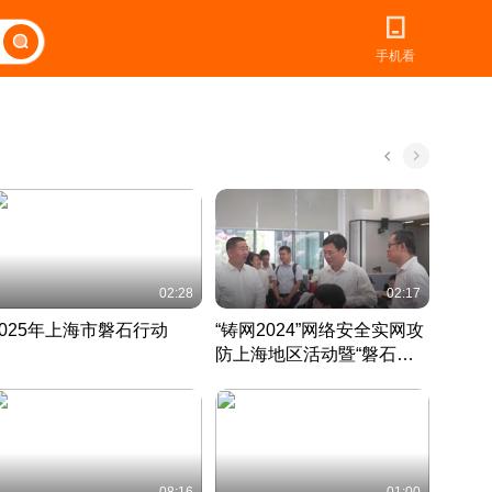
手机看
02:28
02:17
2025年上海市磐石行动
“铸网2024”网络安全实网攻
爱申活
防上海地区活动暨“磐石行
定 迎
动”