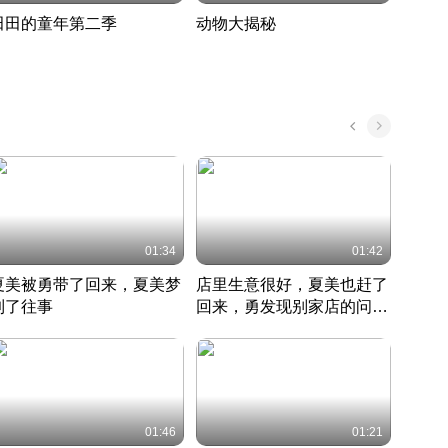
田田的童年第二季
动物大揭秘
诡异
度 389
奇妙的野生动物大揭秘
探寻诡
022 · 搞笑日常
2022 · 自然
中国 · 
01:34
01:42
夏美被勇带了回来，夏美梦
店里生意很好，夏美也赶了
夏美
到了往事
回来，勇发现别家店的问题
找柿
竹内结子江口洋介美食情缘
并提出
竹内结子江口洋介美食情缘
弟
竹内结
本 · 2002 · 时装
日本 · 2002 · 时装
日本 · 
01:46
01:21