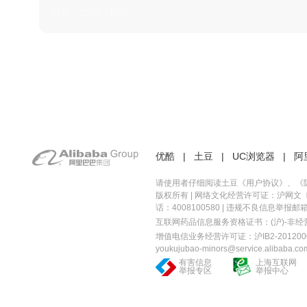
日本 · 2002 · 时装
优酷
|
土豆
|
UC浏览器
|
阿
请使用者仔细阅读土豆《
用户协议
》、《
版权所有 |
网络文化经营许可证：沪网文〔20
话：4008100580 | 违规不良信息举报邮箱：you
互联网药品信息服务资格证书：(沪)-非经营性-
增值电信业务经营许可证：沪IB2-2012000
youkujubao-minors@service.alibaba.co
有害信息
上海互联网
举报专区
举报中心