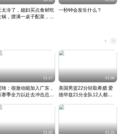
08:16
01:00
天太冷了，媳妇买点食材吃
一秒钟会发生什么？
202
火锅，摆满一桌子配菜，真
了这
丰盛
01:17
01:08
周琦：很激动能加入广东，
美国男篮22分轻取希腊 爱
大连
新赛季全力以赴去冲击总冠
德华兹21分全队12人都得
的保
军
CBA快讯一网打尽
分
国 · 2022 · 篮球
01:00
01:26