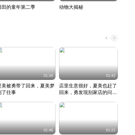
田田的童年第二季
动物大揭秘
诡异
度 389
奇妙的野生动物大揭秘
探寻诡
022 · 搞笑日常
2022 · 自然
中国 · 
01:34
01:42
夏美被勇带了回来，夏美梦
店里生意很好，夏美也赶了
夏美
到了往事
回来，勇发现别家店的问题
找柿
竹内结子江口洋介美食情缘
并提出
竹内结子江口洋介美食情缘
弟
竹内结
本 · 2002 · 时装
日本 · 2002 · 时装
日本 · 
01:46
01:21