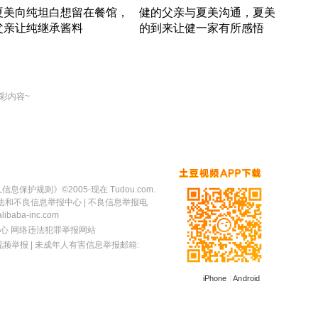
夏美向纯坦白想留在餐馆，
健的父亲与夏美沟通，夏美
奇异
父亲让纯继承酱料
的到来让健一家有所感悟
方魔
竹内结子江口洋介美食情缘
竹内结子江口洋介美食情缘
出手
本 · 2002 · 时装
日本 · 2002 · 时装
彩内容~
人信息保护规则
》©2005-现在 Tudou.com.
法和不良信息举报中心
| 不良信息举报电
baba-inc.com
心
网络违法犯罪举报网站
视频举报
| 未成年人有害信息举报邮箱:
iPhone
|
Android