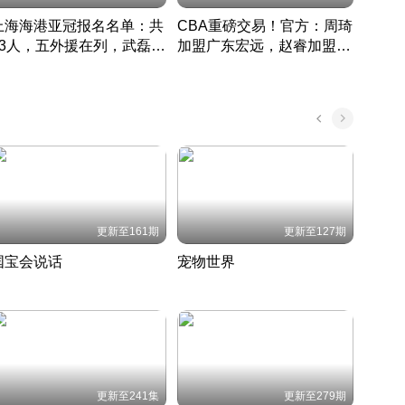
上海海港亚冠报名名单：共
CBA重磅交易！官方：周琦
津门虎
33人，五外援在列，武磊领
加盟广东宏远，赵睿加盟新
于根
衔
疆广汇
CBA快讯一网打尽
表球
中国 · 2022 · 篮球
更新至161期
更新至127期
国宝会说话
宠物世界
神奇
聆听国宝背后的故事
铲屎官带你了解宠物世界
走进野
国 · 2022 · 历史
2022 · 自然
2022 
更新至241集
更新至279期