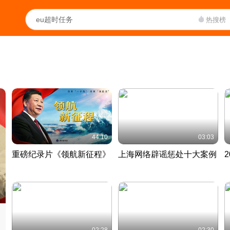
热搜榜
44:10
03:03
重磅纪录片《领航新征程》
上海网络辟谣惩处十大案例