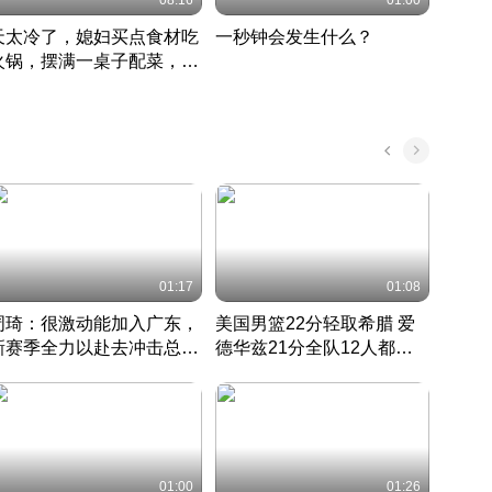
08:16
01:00
天太冷了，媳妇买点食材吃
一秒钟会发生什么？
202
火锅，摆满一桌子配菜，真
了这
丰盛
01:17
01:08
周琦：很激动能加入广东，
美国男篮22分轻取希腊 爱
大连
新赛季全力以赴去冲击总冠
德华兹21分全队12人都得
的保
军
CBA快讯一网打尽
分
国 · 2022 · 篮球
01:00
01:26