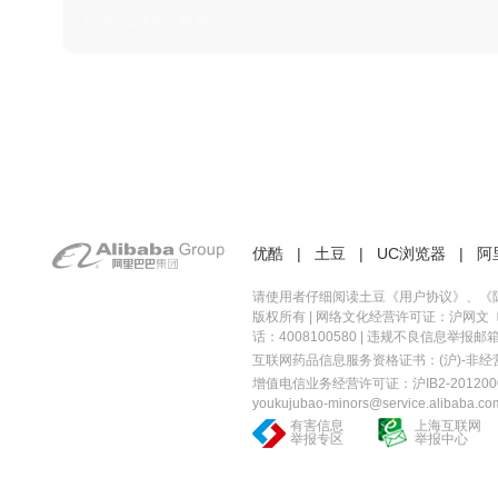
日本 · 2002 · 时装
优酷
|
土豆
|
UC浏览器
|
阿
请使用者仔细阅读土豆《
用户协议
》、《
版权所有 |
网络文化经营许可证：沪网文〔20
话：4008100580 | 违规不良信息举报邮箱：you
互联网药品信息服务资格证书：(沪)-非经营性-
增值电信业务经营许可证：沪IB2-2012000
youkujubao-minors@service.alibaba.co
有害信息
上海互联网
举报专区
举报中心