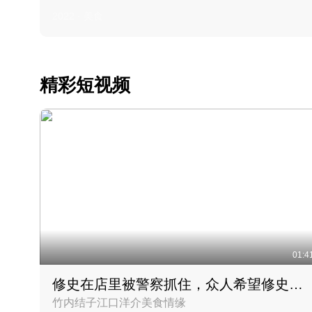
2022 · 美食
精彩短视频
01:4
修史在店里被警察抓住，众人希望修史出来后可以来吃饭
竹内结子江口洋介美食情缘