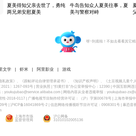
夏美得知父亲去世了，勇纯
牛岛告知众人夏美往事，夏
两兄弟安慰夏美
美与警察对峙
竹内结子江口洋介美食情缘
竹内结子江口洋介美食情缘
日本 · 2002 · 时装
日本 · 2002 · 时装
日
呀~到底啦！不如去看看其它精
里文学
|
虾米
|
阿里影业
|
游戏
隐私政策
》、《
跟帖评论自律管理承诺书
》、《
知识产权声明
》、《
土豆视频儿童个
21〕1267-093号
|
营业执照
| “扫黄打非”办公室举报中心：12390 |
中国互联网违
kujubao@service.alibaba.com | 网络内容从业者违规举报：youkujubao-zx@ali
2018-0117 | 广播电视节目制作经营许可证：（沪）字第00678号 |
上海市举报中
9号 |
沪ICP备16041869号-2
|
信息网络传播视听节目许可证：0908301号
|
暴恐音
m
上海市市场
沪公网备
监督管理局
31010102005136