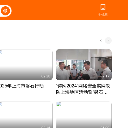
手机看
02:28
02:17
2025年上海市磐石行动
“铸网2024”网络安全实网攻
爱申活
防上海地区活动暨“磐石行
定 迎
动”