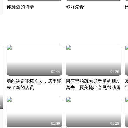
你身边的科学
你好先锋
揭开奇妙的科学常识
老夫聊发少年狂现代事
热
2022 · 科普
2022 · 人物
2
01:44
01:26
勇的决定吓坏众人，店里迎
因店里的疏忽导致勇的朋友
来了新的店员
离去，夏美提出意见帮助勇
竹内结子江口洋介美食情缘
竹内结子江口洋介美食情缘
日本 · 2002 · 时装
日本 · 2002 · 时装
日
1
01:30
01:29