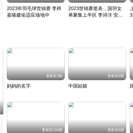
2023年羽毛球世锦赛 李梓
2023世锦赛签表，国羽女
嘉骆建佑适应场地中
单聚集上半区 李诗沣 安赛
凡尘组合英勇出击
龙同区
凡尘组合英勇出击
丹麦 · 2023 · 羽毛球
丹麦 · 2023 · 羽毛球
更新至3期
更新至8期
妈妈的名字
中国姑娘
妈妈从名字里长出了新样子
当窗理云鬓对镜贴花黄
2022 · 人物
2022 · 社会
中
集
更新至109期
更新至4期