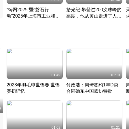
02:28
02:30
“铸网2025”暨“磐石行
拾光纪·攀登过200次珠峰的
动”2025年上海市工业和信
高度，他从黄山走进了人民
息化领域网络安全实战攻防
大会堂
活动成功举办
01:49
01:13
2023年羽毛球世锦赛 世锦
付政浩：周琦签约1年D类
赛初记忆
合同确系中国篮协特批
凡尘组合英勇出击
丹麦 · 2023 · 羽毛球
中
6
01:02
01:21