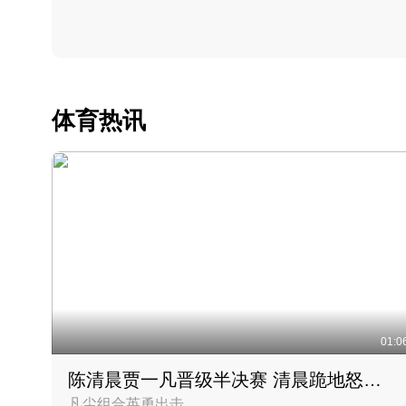
体育热讯
01:0
陈清晨贾一凡晋级半决赛 清晨跪地怒吼庆祝胜利时刻
凡尘组合英勇出击