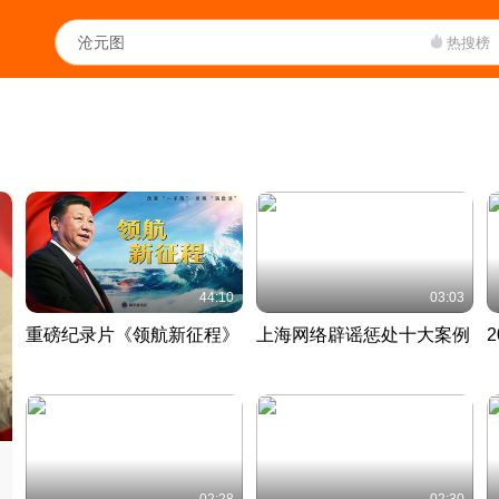
热搜榜
44:10
03:03
重磅纪录片《领航新征程》
上海网络辟谣惩处十大案例