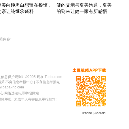
夏美向纯坦白想留在餐馆，
健的父亲与夏美沟通，夏美
奇异
父亲让纯继承酱料
的到来让健一家有所感悟
方魔
竹内结子江口洋介美食情缘
竹内结子江口洋介美食情缘
出手
本 · 2002 · 时装
日本 · 2002 · 时装
彩内容~
人信息保护规则
》©2005-现在 Tudou.com.
法和不良信息举报中心
| 不良信息举报电
baba-inc.com
心
网络违法犯罪举报网站
视频举报
| 未成年人有害信息举报邮箱:
iPhone
|
Android