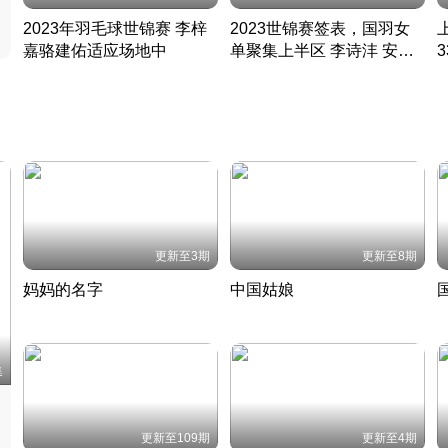
2023年羽毛球世锦赛 李梓
2023世锦赛签表，国羽女
嘉骆建佑适应场地中
单聚集上半区 李诗沣 安赛
凡尘组合英勇出击
龙同区
凡尘组合英勇出击
丹麦 · 2023 · 羽毛球
丹麦 · 2023 · 羽毛球
更新至3期
更新至8期
妈妈的名字
中国姑娘
妈妈从名字里长出了新样子
当窗理云鬓对镜贴花黄
2022 · 人物
2022 · 社会
中
集
更新至109期
更新至4期