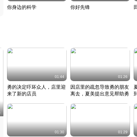
你身边的科学
你好先锋
揭开奇妙的科学常识
老夫聊发少年狂现代事
热
2022 · 科普
2022 · 人物
2
01:44
01:26
勇的决定吓坏众人，店里迎
因店里的疏忽导致勇的朋友
来了新的店员
离去，夏美提出意见帮助勇
竹内结子江口洋介美食情缘
竹内结子江口洋介美食情缘
日本 · 2002 · 时装
日本 · 2002 · 时装
日
1
01:30
01:29