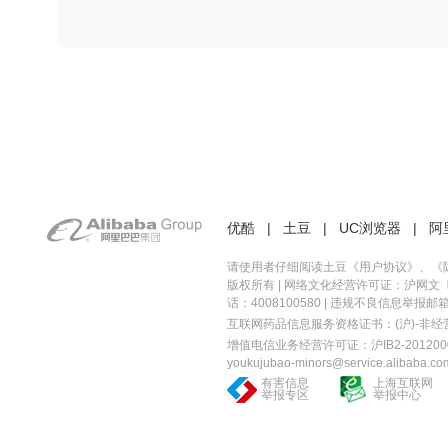
日本 · 2002 · 时装
优酷
|
土豆
|
UC浏览器
|
阿
请使用者仔细阅读土豆《
用户协议
》、《
版权所有 |
网络文化经营许可证：沪网文〔20
话：4008100580 | 违规不良信息举报邮箱：you
互联网药品信息服务资格证书：(沪)-非经营性-
增值电信业务经营许可证：沪IB2-2012000
youkujubao-minors@service.alibaba.co
有害信息
上海互联网
举报专区
举报中心