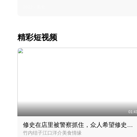
2022 · 美食
精彩短视频
01:4
修史在店里被警察抓住，众人希望修史出来后可以来吃饭
竹内结子江口洋介美食情缘