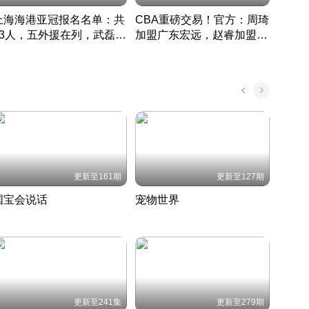
上海海港亚冠报名名单：共
CBA重磅交易！官方：周琦
津门虎
33人，五外援在列，武磊领
加盟广东宏远，赵睿加盟新
于根
衔
疆广汇
CBA快讯一网打尽
表球
中国 · 2022 · 篮球
更新至161期
更新至127期
国宝会说话
宠物世界
神奇
聆听国宝背后的故事
铲屎官带你了解宠物世界
走进野
国 · 2022 · 历史
2022 · 自然
2022 
更新至241集
更新至279期