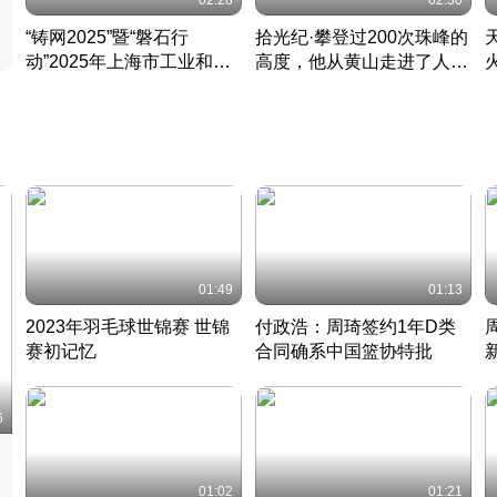
02:28
02:30
“铸网2025”暨“磐石行
拾光纪·攀登过200次珠峰的
动”2025年上海市工业和信
高度，他从黄山走进了人民
息化领域网络安全实战攻防
大会堂
活动成功举办
01:49
01:13
2023年羽毛球世锦赛 世锦
付政浩：周琦签约1年D类
赛初记忆
合同确系中国篮协特批
凡尘组合英勇出击
丹麦 · 2023 · 羽毛球
中
6
01:02
01:21