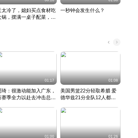
08:16
01:00
天太冷了，媳妇买点食材吃
一秒钟会发生什么？
202
火锅，摆满一桌子配菜，真
了这
丰盛
01:17
01:08
周琦：很激动能加入广东，
美国男篮22分轻取希腊 爱
大连
新赛季全力以赴去冲击总冠
德华兹21分全队12人都得
的保
军
CBA快讯一网打尽
分
国 · 2022 · 篮球
01:00
01:26