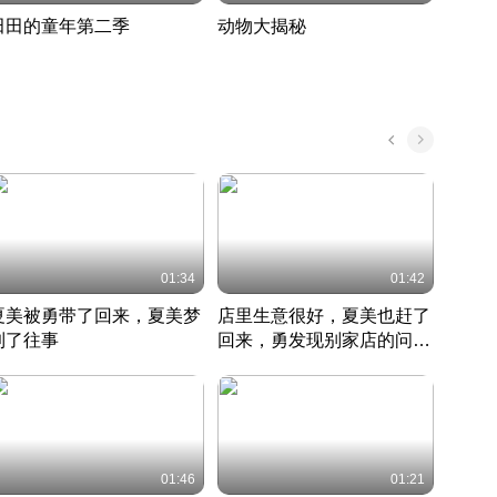
田田的童年第二季
动物大揭秘
诡异
度 389
奇妙的野生动物大揭秘
探寻诡
022 · 搞笑日常
2022 · 自然
中国 · 
01:34
01:42
夏美被勇带了回来，夏美梦
店里生意很好，夏美也赶了
夏美
到了往事
回来，勇发现别家店的问题
找柿
竹内结子江口洋介美食情缘
并提出
竹内结子江口洋介美食情缘
弟
竹内结
本 · 2002 · 时装
日本 · 2002 · 时装
日本 · 
01:46
01:21