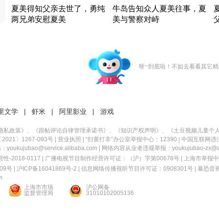
夏美得知父亲去世了，勇纯
牛岛告知众人夏美往事，夏
两兄弟安慰夏美
美与警察对峙
竹内结子江口洋介美食情缘
竹内结子江口洋介美食情缘
日本 · 2002 · 时装
日本 · 2002 · 时装
日
呀~到底啦！不如去看看其它精
里文学
|
虾米
|
阿里影业
|
游戏
隐私政策
》、《
跟帖评论自律管理承诺书
》、《
知识产权声明
》、《
土豆视频儿童个
21〕1267-093号
|
营业执照
| “扫黄打非”办公室举报中心：12390 |
中国互联网违
kujubao@service.alibaba.com | 网络内容从业者违规举报：youkujubao-zx@ali
2018-0117 | 广播电视节目制作经营许可证：（沪）字第00678号 |
上海市举报中
9号 |
沪ICP备16041869号-2
|
信息网络传播视听节目许可证：0908301号
|
暴恐音
m
上海市市场
沪公网备
监督管理局
31010102005136