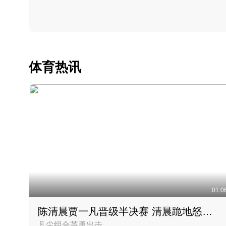
体育热讯
01:0
陈清晨贾一凡晋级半决赛 清晨跪地怒吼庆祝胜利时刻
凡尘组合英勇出击