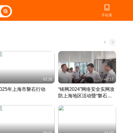
手机看
02:28
02:17
2025年上海市磐石行动
“铸网2024”网络安全实网攻
爱申活
防上海地区活动暨“磐石行
定 迎
动”