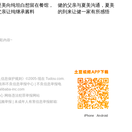
夏美向纯坦白想留在餐馆，
健的父亲与夏美沟通，夏美
奇异
父亲让纯继承酱料
的到来让健一家有所感悟
方魔
竹内结子江口洋介美食情缘
竹内结子江口洋介美食情缘
出手
本 · 2002 · 时装
日本 · 2002 · 时装
彩内容~
人信息保护规则
》©2005-现在 Tudou.com.
法和不良信息举报中心
| 不良信息举报电
baba-inc.com
心
网络违法犯罪举报网站
视频举报
| 未成年人有害信息举报邮箱:
iPhone
|
Android