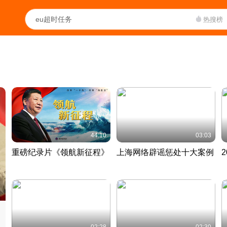
热搜榜
44:10
03:03
重磅纪录片《领航新征程》
上海网络辟谣惩处十大案例