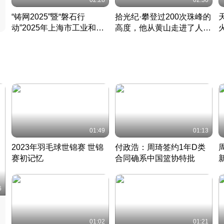
02:28
02:30
“铸网2025”暨“磐石行
拾光纪·攀登过200次珠峰的
动”2025年上海市工业和信
高度，他从黄山走进了人民
息化领域网络安全实战攻防
大会堂
活动成功举办
01:49
01:13
2023年羽毛球世锦赛 世锦
付政浩：周琦签约1年D类
赛初记忆
合同确系中国篮协特批
凡尘组合英勇出击
丹麦 · 2023 · 羽毛球
中
6
01:02
01:21