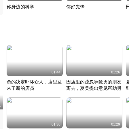
你身边的科学
你好先锋
揭开奇妙的科学常识
老夫聊发少年狂现代事
热
2022 · 科普
2022 · 人物
2
01:44
01:26
勇的决定吓坏众人，店里迎
因店里的疏忽导致勇的朋友
来了新的店员
离去，夏美提出意见帮助勇
竹内结子江口洋介美食情缘
竹内结子江口洋介美食情缘
日本 · 2002 · 时装
日本 · 2002 · 时装
日
1
01:30
01:29