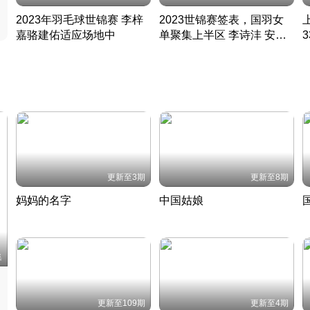
2023年羽毛球世锦赛 李梓
2023世锦赛签表，国羽女
嘉骆建佑适应场地中
单聚集上半区 李诗沣 安赛
凡尘组合英勇出击
龙同区
凡尘组合英勇出击
丹麦 · 2023 · 羽毛球
丹麦 · 2023 · 羽毛球
更新至3期
更新至8期
妈妈的名字
中国姑娘
妈妈从名字里长出了新样子
当窗理云鬓对镜贴花黄
2022 · 人物
2022 · 社会
中
集
更新至109期
更新至4期