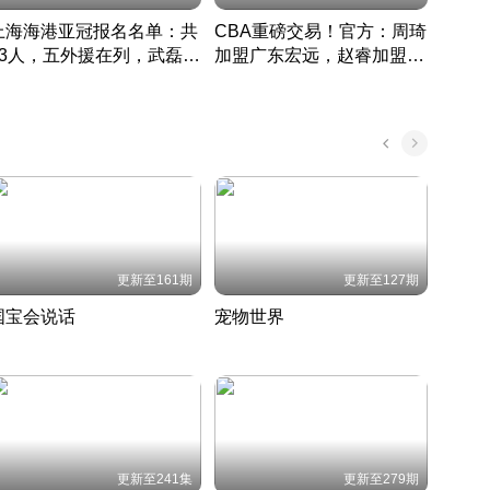
上海海港亚冠报名名单：共
CBA重磅交易！官方：周琦
津门虎
33人，五外援在列，武磊领
加盟广东宏远，赵睿加盟新
于根
衔
疆广汇
CBA快讯一网打尽
表球
中国 · 2022 · 篮球
更新至161期
更新至127期
国宝会说话
宠物世界
神奇
聆听国宝背后的故事
铲屎官带你了解宠物世界
走进野
国 · 2022 · 历史
2022 · 自然
2022 
更新至241集
更新至279期