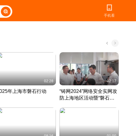
手机看
02:28
02:17
2025年上海市磐石行动
“铸网2024”网络安全实网攻
爱申活
防上海地区活动暨“磐石行
定 迎
动”