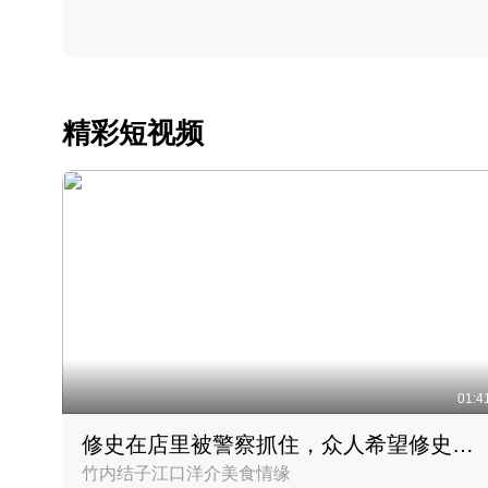
2022 · 美食
精彩短视频
01:4
修史在店里被警察抓住，众人希望修史出来后可以来吃饭
竹内结子江口洋介美食情缘