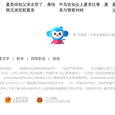
夏美得知父亲去世了，勇纯
牛岛告知众人夏美往事，夏
两兄弟安慰夏美
美与警察对峙
竹内结子江口洋介美食情缘
竹内结子江口洋介美食情缘
日本 · 2002 · 时装
日本 · 2002 · 时装
日
呀~到底啦！不如去看看其它精
里文学
|
虾米
|
阿里影业
|
游戏
隐私政策
》、《
跟帖评论自律管理承诺书
》、《
知识产权声明
》、《
土豆视频儿童个
21〕1267-093号
|
营业执照
| “扫黄打非”办公室举报中心：12390 |
中国互联网违
kujubao@service.alibaba.com | 网络内容从业者违规举报：youkujubao-zx@ali
2018-0117 | 广播电视节目制作经营许可证：（沪）字第00678号 |
上海市举报中
9号 |
沪ICP备16041869号-2
|
信息网络传播视听节目许可证：0908301号
|
暴恐音
m
上海市市场
沪公网备
监督管理局
31010102005136