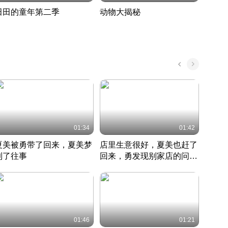
田田的童年第二季
动物大揭秘
诡异
度 388
奇妙的野生动物大揭秘
探寻诡
022 · 搞笑日常
2022 · 自然
中国 · 
01:34
01:42
夏美被勇带了回来，夏美梦
店里生意很好，夏美也赶了
夏美
到了往事
回来，勇发现别家店的问题
找柿
竹内结子江口洋介美食情缘
并提出
竹内结子江口洋介美食情缘
弟
竹内结
本 · 2002 · 时装
日本 · 2002 · 时装
日本 · 
01:46
01:21