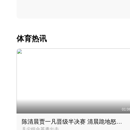
体育热讯
01:0
陈清晨贾一凡晋级半决赛 清晨跪地怒吼庆祝胜利时刻
凡尘组合英勇出击