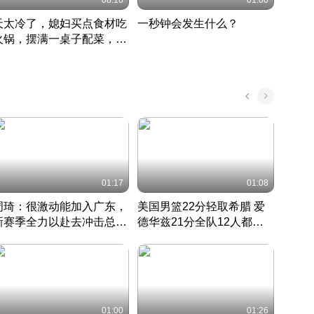
08:16
01:00
天太冷了，媳妇买点食材吃
一秒钟会发生什么？
202
火锅，摆满一桌子配菜，真
了这
丰盛
01:17
01:08
周琦：很激动能加入广东，
美国男篮22分轻取希腊 爱
大连
新赛季全力以赴去冲击总冠
德华兹21分全队12人都得
的保
军
CBA快讯一网打尽
分
国 · 2022 · 篮球
01:00
01:26