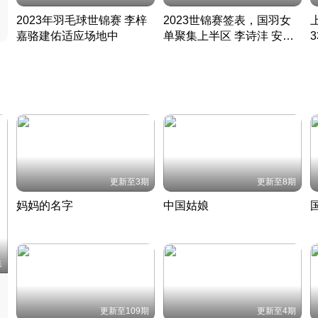
2023年羽毛球世锦赛 李梓
2023世锦赛签表，国羽女
嘉骆建佑适应场地中
单聚集上半区 李诗沣 安赛
凡尘组合英勇出击
龙同区
凡尘组合英勇出击
丹麦 · 2023 · 羽毛球
丹麦 · 2023 · 羽毛球
更新至3期
更新至8期
妈妈的名字
中国姑娘
妈妈从名字里长出了新样子
当窗理云鬓对镜贴花黄
2022 · 人物
2022 · 社会
中
集
更新至109期
更新至4期