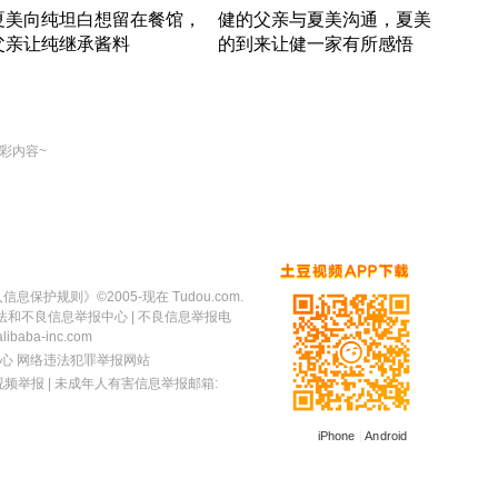
夏美向纯坦白想留在餐馆，
健的父亲与夏美沟通，夏美
奇异
父亲让纯继承酱料
的到来让健一家有所感悟
方魔
竹内结子江口洋介美食情缘
竹内结子江口洋介美食情缘
出手
本 · 2002 · 时装
日本 · 2002 · 时装
彩内容~
人信息保护规则
》©2005-现在 Tudou.com.
法和不良信息举报中心
| 不良信息举报电
baba-inc.com
心
网络违法犯罪举报网站
视频举报
| 未成年人有害信息举报邮箱:
iPhone
|
Android