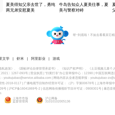
夏美得知父亲去世了，勇纯
牛岛告知众人夏美往事，夏
两兄弟安慰夏美
美与警察对峙
竹内结子江口洋介美食情缘
竹内结子江口洋介美食情缘
日本 · 2002 · 时装
日本 · 2002 · 时装
日
呀~到底啦！不如去看看其它精
里文学
|
虾米
|
阿里影业
|
游戏
隐私政策
》、《
跟帖评论自律管理承诺书
》、《
知识产权声明
》、《
土豆视频儿童个
21〕1267-093号
|
营业执照
| “扫黄打非”办公室举报中心：12390 |
中国互联网违
kujubao@service.alibaba.com | 网络内容从业者违规举报：youkujubao-zx@ali
2018-0117 | 广播电视节目制作经营许可证：（沪）字第00678号 |
上海市举报中
9号 |
沪ICP备16041869号-2
|
信息网络传播视听节目许可证：0908301号
|
暴恐音
m
上海市市场
沪公网备
监督管理局
31010102005136