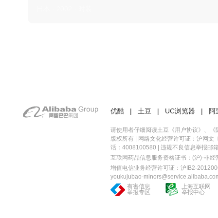
日本 · 2002 · 时装
优酷
|
土豆
|
UC浏览器
|
阿
请使用者仔细阅读土豆《
用户协议
》、《
版权所有 |
网络文化经营许可证：沪网文〔20
话：4008100580 | 违规不良信息举报邮箱：you
互联网药品信息服务资格证书：(沪)-非经营性-
增值电信业务经营许可证：沪IB2-2012000
youkujubao-minors@service.alibaba.co
有害信息
上海互联网
举报专区
举报中心