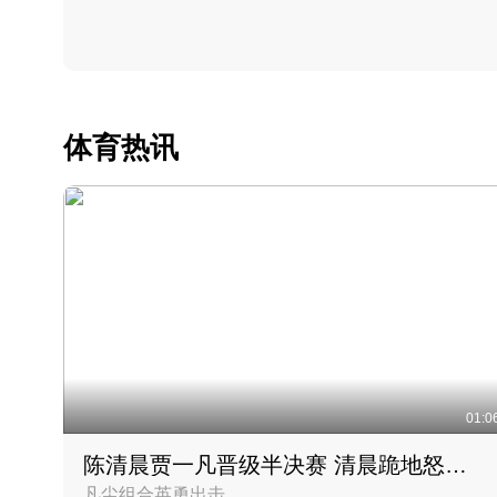
体育热讯
01:0
陈清晨贾一凡晋级半决赛 清晨跪地怒吼庆祝胜利时刻
凡尘组合英勇出击