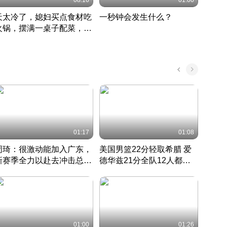
08:16
01:00
天太冷了，媳妇买点食材吃
一秒钟会发生什么？
202
火锅，摆满一桌子配菜，真
了这
丰盛
01:17
01:08
周琦：很激动能加入广东，
美国男篮22分轻取希腊 爱
大连
新赛季全力以赴去冲击总冠
德华兹21分全队12人都得
的保
军
CBA快讯一网打尽
分
国 · 2022 · 篮球
01:00
01:26