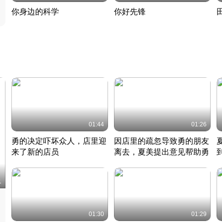
你身边的科学
你好先锋
揭开奇妙的科学常识
老夫聊发少年狂现代事
热
2022 · 科普
2022 · 人物
2
01:44
01:26
勇的决定吓坏众人，店里迎
因店里的疏忽导致勇的朋友
来了新的店员
离去，夏美提出意见帮助勇
竹内结子江口洋介美食情缘
竹内结子江口洋介美食情缘
日本 · 2002 · 时装
日本 · 2002 · 时装
日
1
01:30
01:29