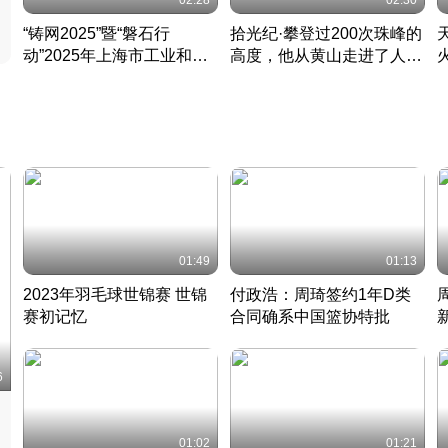
02:28
02:30
“铸网2025”暨“磐石行
拾光纪·攀登过200次珠峰的
动”2025年上海市工业和信
高度，他从黄山走进了人民
息化领域网络安全实战攻防
大会堂
活动成功举办
01:49
01:13
2023年羽毛球世锦赛 世锦
付政浩：周琦签约1年D类
赛初记忆
合同确系中国篮协特批
凡尘组合英勇出击
丹麦 · 2023 · 羽毛球
中
6
01:02
01:21