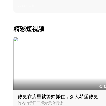
2022 · 美食
精彩短视频
01:4
修史在店里被警察抓住，众人希望修史出来后可以来吃饭
竹内结子江口洋介美食情缘