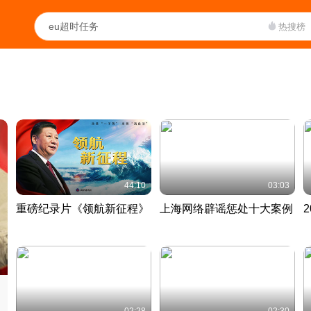
热搜榜
44:10
03:03
重磅纪录片《领航新征程》
上海网络辟谣惩处十大案例