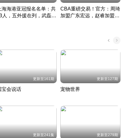
上海海港亚冠报名名单：共
CBA重磅交易！官方：周琦
津门虎
33人，五外援在列，武磊领
加盟广东宏远，赵睿加盟新
于根
衔
疆广汇
CBA快讯一网打尽
表球
中国 · 2022 · 篮球
更新至161期
更新至127期
国宝会说话
宠物世界
神奇
聆听国宝背后的故事
铲屎官带你了解宠物世界
走进野
国 · 2022 · 历史
2022 · 自然
2022 
更新至241集
更新至279期