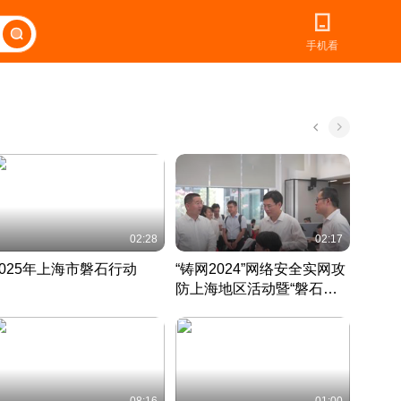
手机看
02:28
02:17
2025年上海市磐石行动
“铸网2024”网络安全实网攻
爱申活
防上海地区活动暨“磐石行
定 迎
动”