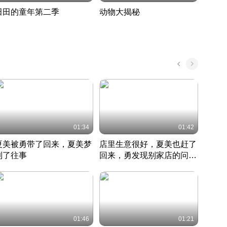
田田的童年第二季
动物大揭秘
诡异
度 390
奇妙的野生动物大揭秘
探寻诡
022 · 搞笑日常
2022 · 自然
中国 · 
01:34
01:42
夏美被勇带了回来，夏美梦
店里生意很好，夏美也赶了
夏美
到了往事
回来，勇发现别家店的问题
找柿
竹内结子江口洋介美食情缘
并提出
竹内结子江口洋介美食情缘
弟
竹内结
本 · 2002 · 时装
日本 · 2002 · 时装
日本 · 
01:46
01:21