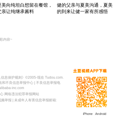
夏美向纯坦白想留在餐馆，
健的父亲与夏美沟通，夏美
奇异
父亲让纯继承酱料
的到来让健一家有所感悟
方魔
竹内结子江口洋介美食情缘
竹内结子江口洋介美食情缘
出手
本 · 2002 · 时装
日本 · 2002 · 时装
彩内容~
人信息保护规则
》©2005-现在 Tudou.com.
法和不良信息举报中心
| 不良信息举报电
baba-inc.com
心
网络违法犯罪举报网站
视频举报
| 未成年人有害信息举报邮箱:
iPhone
|
Android