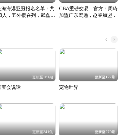
上海海港亚冠报名名单：共
CBA重磅交易！官方：周琦
津门虎
33人，五外援在列，武磊领
加盟广东宏远，赵睿加盟新
于根
衔
疆广汇
CBA快讯一网打尽
表球
中国 · 2022 · 篮球
更新至161期
更新至127期
国宝会说话
宠物世界
神奇
聆听国宝背后的故事
铲屎官带你了解宠物世界
走进野
国 · 2022 · 历史
2022 · 自然
2022 
更新至241集
更新至279期