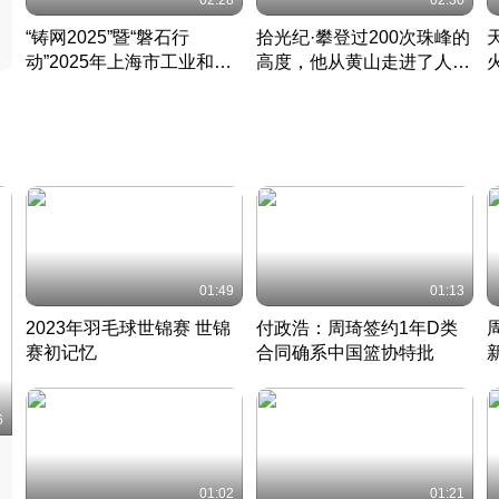
02:28
02:30
“铸网2025”暨“磐石行
拾光纪·攀登过200次珠峰的
动”2025年上海市工业和信
高度，他从黄山走进了人民
息化领域网络安全实战攻防
大会堂
活动成功举办
01:49
01:13
2023年羽毛球世锦赛 世锦
付政浩：周琦签约1年D类
赛初记忆
合同确系中国篮协特批
凡尘组合英勇出击
丹麦 · 2023 · 羽毛球
中
6
01:02
01:21