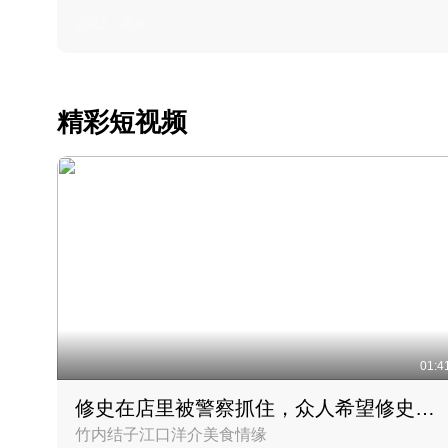
2022 · 美食
精彩短视频
01:4
修史在店里被警察抓住，众人希望修史出来后可以来吃饭
竹内结子江口洋介美食情缘