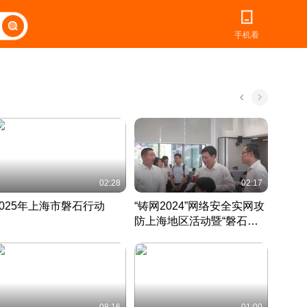
手机看
02:28
02:17
2025年上海市磐石行动
“铸网2024”网络安全实网攻
爱申活
防上海地区活动暨“磐石行
定 迎
动”