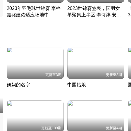
2023年羽毛球世锦赛 李梓
2023世锦赛签表，国羽女
嘉骆建佑适应场地中
单聚集上半区 李诗沣 安赛
凡尘组合英勇出击
龙同区
凡尘组合英勇出击
丹麦 · 2023 · 羽毛球
丹麦 · 2023 · 羽毛球
更新至3期
更新至8期
妈妈的名字
中国姑娘
妈妈从名字里长出了新样子
当窗理云鬓对镜贴花黄
2022 · 人物
2022 · 社会
中
集
更新至109期
更新至4期