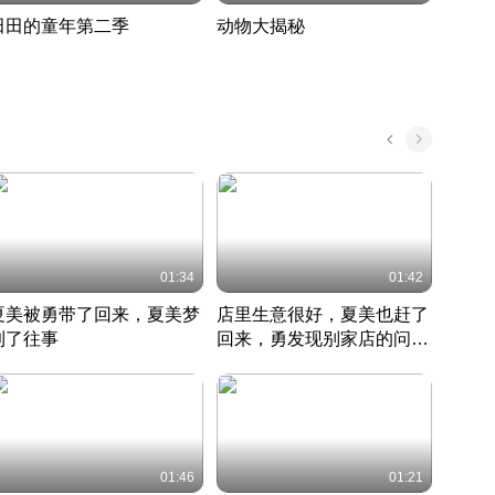
田田的童年第二季
动物大揭秘
诡异
度 390
奇妙的野生动物大揭秘
探寻诡
022 · 搞笑日常
2022 · 自然
中国 · 
01:34
01:42
夏美被勇带了回来，夏美梦
店里生意很好，夏美也赶了
夏美
到了往事
回来，勇发现别家店的问题
找柿
竹内结子江口洋介美食情缘
并提出
竹内结子江口洋介美食情缘
弟
竹内结
本 · 2002 · 时装
日本 · 2002 · 时装
日本 · 
01:46
01:21