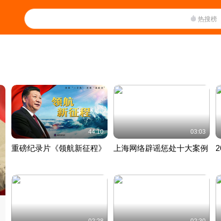
热搜榜
44:10
03:03
重磅纪录片《领航新征程》
上海网络辟谣惩处十大案例