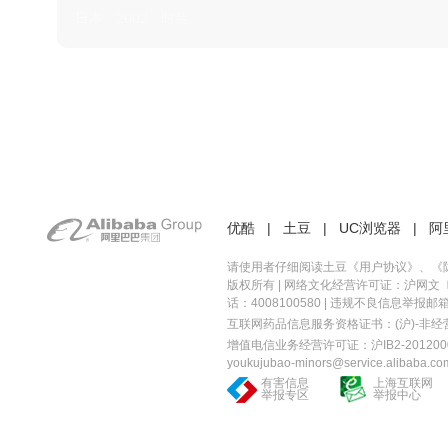
日本 · 2002 · 时装
优酷
|
土豆
|
UC浏览器
|
阿
请使用者仔细阅读土豆《
用户协议
》、《
版权所有 |
网络文化经营许可证：沪网文〔20
话：4008100580 | 违规不良信息举报邮箱：you
互联网药品信息服务资格证书：(沪)-非经营性-
增值电信业务经营许可证：沪IB2-2012000
youkujubao-minors@service.alibaba.co
有害信息
上海互联网
举报专区
举报中心