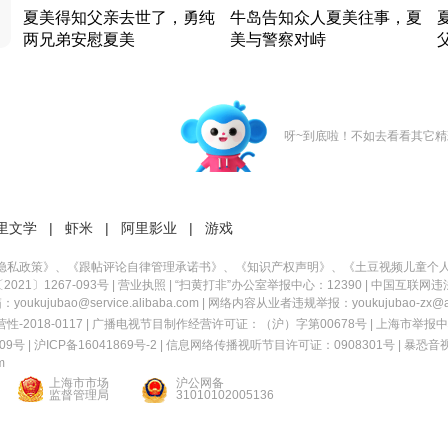
夏美得知父亲去世了，勇纯
牛岛告知众人夏美往事，夏
两兄弟安慰夏美
美与警察对峙
竹内结子江口洋介美食情缘
竹内结子江口洋介美食情缘
日本 · 2002 · 时装
日本 · 2002 · 时装
日
呀~到底啦！不如去看看其它精
里文学
|
虾米
|
阿里影业
|
游戏
隐私政策
》、《
跟帖评论自律管理承诺书
》、《
知识产权声明
》、《
土豆视频儿童个
21〕1267-093号
|
营业执照
| “扫黄打非”办公室举报中心：12390 |
中国互联网违
kujubao@service.alibaba.com | 网络内容从业者违规举报：youkujubao-zx@ali
2018-0117 | 广播电视节目制作经营许可证：（沪）字第00678号 |
上海市举报中
9号 |
沪ICP备16041869号-2
|
信息网络传播视听节目许可证：0908301号
|
暴恐音
m
上海市市场
沪公网备
监督管理局
31010102005136