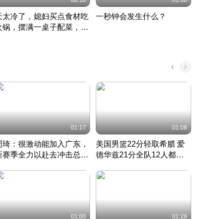
08:16
01:00
天太冷了，媳妇买点食材吃
一秒钟会发生什么？
202
火锅，摆满一桌子配菜，真
了这
丰盛
01:17
01:08
周琦：很激动能加入广东，
美国男篮22分轻取希腊 爱
大连
新赛季全力以赴去冲击总冠
德华兹21分全队12人都得
的保
军
CBA快讯一网打尽
分
国 · 2022 · 篮球
01:00
01:26