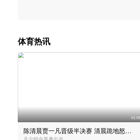
体育热讯
01:0
陈清晨贾一凡晋级半决赛 清晨跪地怒吼庆祝胜利时刻
凡尘组合英勇出击