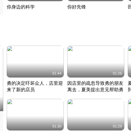
你身边的科学
你好先锋
揭开奇妙的科学常识
老夫聊发少年狂现代事
热
2022 · 科普
2022 · 人物
2
01:44
01:26
勇的决定吓坏众人，店里迎
因店里的疏忽导致勇的朋友
来了新的店员
离去，夏美提出意见帮助勇
竹内结子江口洋介美食情缘
竹内结子江口洋介美食情缘
日本 · 2002 · 时装
日本 · 2002 · 时装
日
1
01:30
01:29