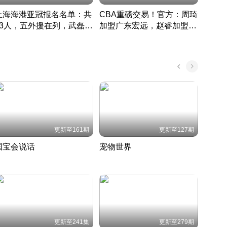
上海海港亚冠报名名单：共
CBA重磅交易！官方：周琦
津门虎
33人，五外援在列，武磊领
加盟广东宏远，赵睿加盟新
于根
衔
疆广汇
CBA快讯一网打尽
表球
中国 · 2022 · 篮球
更新至161期
更新至127期
国宝会说话
宠物世界
神奇
聆听国宝背后的故事
铲屎官带你了解宠物世界
走进野
国 · 2022 · 历史
2022 · 自然
2022 
更新至241集
更新至279期