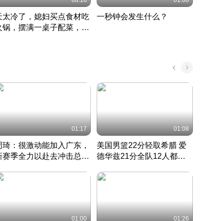
08:16
01:00
天太冷了，媳妇买点食材吃
一秒钟会发生什么？
202
火锅，摆满一桌子配菜，真
了这
丰盛
01:17
01:08
周琦：很激动能加入广东，
美国男篮22分轻取希腊 爱
大连
新赛季全力以赴去冲击总冠
德华兹21分全队12人都得
的保
军
CBA快讯一网打尽
分
国 · 2022 · 篮球
01:00
01:26