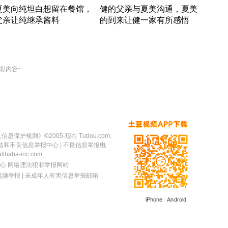
夏美向纯坦白想留在餐馆，
健的父亲与夏美沟通，夏美
奇异
父亲让纯继承酱料
的到来让健一家有所感悟
方魔
竹内结子江口洋介美食情缘
竹内结子江口洋介美食情缘
出手
本 · 2002 · 时装
日本 · 2002 · 时装
彩内容~
人信息保护规则
》©2005-现在 Tudou.com.
法和不良信息举报中心
| 不良信息举报电
baba-inc.com
心
网络违法犯罪举报网站
视频举报
| 未成年人有害信息举报邮箱:
iPhone
|
Android