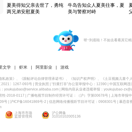
夏美得知父亲去世了，勇纯
牛岛告知众人夏美往事，夏
两兄弟安慰夏美
美与警察对峙
竹内结子江口洋介美食情缘
竹内结子江口洋介美食情缘
日本 · 2002 · 时装
日本 · 2002 · 时装
日
呀~到底啦！不如去看看其它精
里文学
|
虾米
|
阿里影业
|
游戏
隐私政策
》、《
跟帖评论自律管理承诺书
》、《
知识产权声明
》、《
土豆视频儿童个
21〕1267-093号
|
营业执照
| “扫黄打非”办公室举报中心：12390 |
中国互联网违
kujubao@service.alibaba.com | 网络内容从业者违规举报：youkujubao-zx@ali
2018-0117 | 广播电视节目制作经营许可证：（沪）字第00678号 |
上海市举报中
9号 |
沪ICP备16041869号-2
|
信息网络传播视听节目许可证：0908301号
|
暴恐音
m
上海市市场
沪公网备
监督管理局
31010102005136