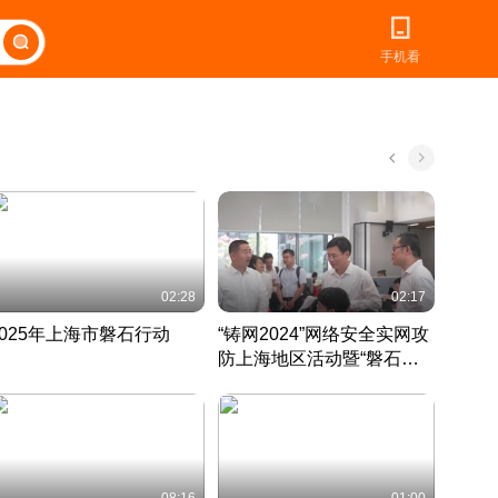
手机看
02:28
02:17
2025年上海市磐石行动
“铸网2024”网络安全实网攻
爱申活
防上海地区活动暨“磐石行
定 迎
动”