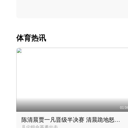
体育热讯
01:0
陈清晨贾一凡晋级半决赛 清晨跪地怒吼庆祝胜利时刻
凡尘组合英勇出击