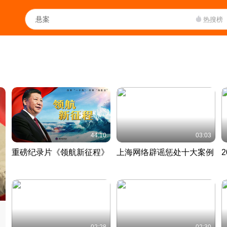
热搜榜
44:10
03:03
重磅纪录片《领航新征程》
上海网络辟谣惩处十大案例