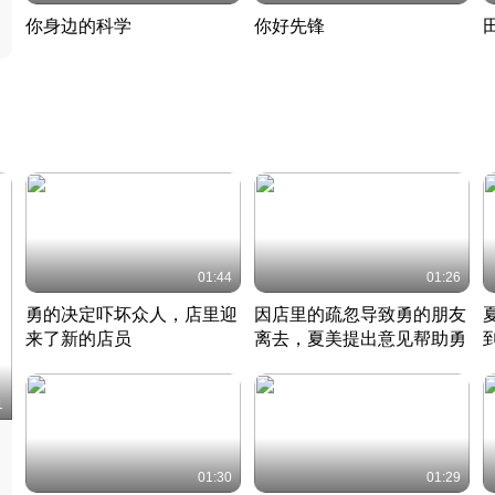
你身边的科学
你好先锋
揭开奇妙的科学常识
老夫聊发少年狂现代事
热
2022 · 科普
2022 · 人物
2
01:44
01:26
勇的决定吓坏众人，店里迎
因店里的疏忽导致勇的朋友
来了新的店员
离去，夏美提出意见帮助勇
竹内结子江口洋介美食情缘
竹内结子江口洋介美食情缘
日本 · 2002 · 时装
日本 · 2002 · 时装
日
1
01:30
01:29