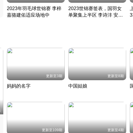
2023年羽毛球世锦赛 李梓
2023世锦赛签表，国羽女
嘉骆建佑适应场地中
单聚集上半区 李诗沣 安赛
凡尘组合英勇出击
龙同区
凡尘组合英勇出击
丹麦 · 2023 · 羽毛球
丹麦 · 2023 · 羽毛球
更新至3期
更新至8期
妈妈的名字
中国姑娘
妈妈从名字里长出了新样子
当窗理云鬓对镜贴花黄
2022 · 人物
2022 · 社会
中
集
更新至109期
更新至4期