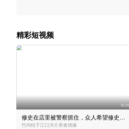
2022 · 美食
精彩短视频
01:4
修史在店里被警察抓住，众人希望修史出来后可以来吃饭
竹内结子江口洋介美食情缘