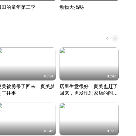
田田的童年第二季
动物大揭秘
诡异
度 392
奇妙的野生动物大揭秘
探寻诡
022 · 搞笑日常
2022 · 自然
中国 · 
01:34
01:42
夏美被勇带了回来，夏美梦
店里生意很好，夏美也赶了
夏美
到了往事
回来，勇发现别家店的问题
找柿
竹内结子江口洋介美食情缘
并提出
竹内结子江口洋介美食情缘
弟
竹内结
本 · 2002 · 时装
日本 · 2002 · 时装
日本 · 
01:46
01:21