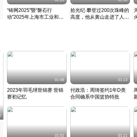
02:28
02:30
“铸网2025”暨“磐石行
拾光纪·攀登过200次珠峰的
动”2025年上海市工业和信
高度，他从黄山走进了人民
息化领域网络安全实战攻防
大会堂
活动成功举办
01:49
01:13
2023年羽毛球世锦赛 世锦
付政浩：周琦签约1年D类
赛初记忆
合同确系中国篮协特批
凡尘组合英勇出击
丹麦 · 2023 · 羽毛球
中
6
01:02
01:21