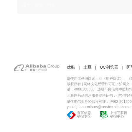
日本 · 2002 · 时装
优酷
|
土豆
|
UC浏览器
|
阿
请使用者仔细阅读土豆《
用户协议
》、《
版权所有 |
网络文化经营许可证：沪网文〔20
话：4008100580 | 违规不良信息举报邮箱：you
互联网药品信息服务资格证书：(沪)-非经营性-
增值电信业务经营许可证：沪IB2-2012000
youkujubao-minors@service.alibaba.co
有害信息
上海互联网
举报专区
举报中心