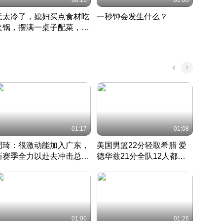
08:16
01:00
天太冷了，媳妇买点食材吃
一秒钟会发生什么？
202
火锅，摆满一桌子配菜，真
了这
丰盛
01:17
01:08
周琦：很激动能加入广东，
美国男篮22分轻取希腊 爱
大连
新赛季全力以赴去冲击总冠
德华兹21分全队12人都得
的保
军
CBA快讯一网打尽
分
国 · 2022 · 篮球
01:00
01:26