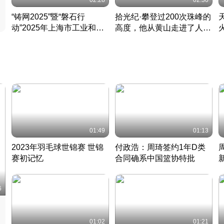
02:28
02:30
“铸网2025”暨“磐石行
拾光纪·攀登过200次珠峰的
动”2025年上海市工业和信
高度，他从黄山走进了人民
息化领域网络安全实战攻防
大会堂
活动成功举办
01:49
01:13
2023年羽毛球世锦赛 世锦
付政浩：周琦签约1年D类
赛初记忆
合同确系中国篮协特批
凡尘组合英勇出击
丹麦 · 2023 · 羽毛球
中
6
01:02
01:21