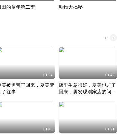
田田的童年第二季
动物大揭秘
诡异
度 388
奇妙的野生动物大揭秘
探寻诡
022 · 搞笑日常
2022 · 自然
中国 · 
01:34
01:42
夏美被勇带了回来，夏美梦
店里生意很好，夏美也赶了
夏美
到了往事
回来，勇发现别家店的问题
找柿
竹内结子江口洋介美食情缘
并提出
竹内结子江口洋介美食情缘
弟
竹内结
本 · 2002 · 时装
日本 · 2002 · 时装
日本 · 
01:46
01:21