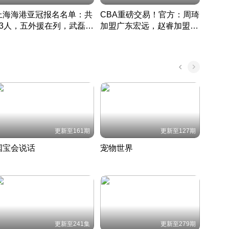
上海海港亚冠报名名单：共
CBA重磅交易！官方：周琦
津门虎
33人，五外援在列，武磊领
加盟广东宏远，赵睿加盟新
于根
衔
疆广汇
CBA快讯一网打尽
表球
中国 · 2022 · 篮球
更新至161期
更新至127期
国宝会说话
宠物世界
神奇
聆听国宝背后的故事
铲屎官带你了解宠物世界
走进野
国 · 2022 · 历史
2022 · 自然
2022 
更新至241集
更新至279期