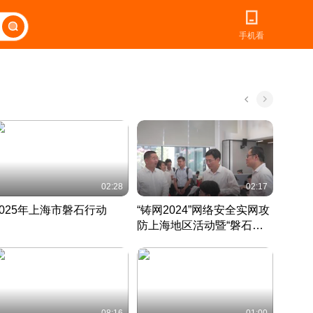
手机看
02:28
02:17
2025年上海市磐石行动
“铸网2024”网络安全实网攻
爱申活
防上海地区活动暨“磐石行
定 迎
动”