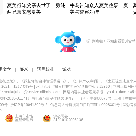
夏美得知父亲去世了，勇纯
牛岛告知众人夏美往事，夏
两兄弟安慰夏美
美与警察对峙
竹内结子江口洋介美食情缘
竹内结子江口洋介美食情缘
日本 · 2002 · 时装
日本 · 2002 · 时装
日
呀~到底啦！不如去看看其它精
里文学
|
虾米
|
阿里影业
|
游戏
隐私政策
》、《
跟帖评论自律管理承诺书
》、《
知识产权声明
》、《
土豆视频儿童个
21〕1267-093号
|
营业执照
| “扫黄打非”办公室举报中心：12390 |
中国互联网违
kujubao@service.alibaba.com | 网络内容从业者违规举报：youkujubao-zx@ali
2018-0117 | 广播电视节目制作经营许可证：（沪）字第00678号 |
上海市举报中
9号 |
沪ICP备16041869号-2
|
信息网络传播视听节目许可证：0908301号
|
暴恐音
m
上海市市场
沪公网备
监督管理局
31010102005136