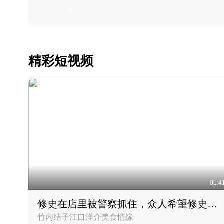
2022 · 美食
精彩短视频
01:4
修史在店里被警察抓住，众人希望修史出来后可以来吃饭
竹内结子江口洋介美食情缘