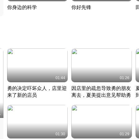
你身边的科学
你好先锋
揭开奇妙的科学常识
老夫聊发少年狂现代事
热
2022 · 科普
2022 · 人物
2
01:44
01:26
勇的决定吓坏众人，店里迎
因店里的疏忽导致勇的朋友
来了新的店员
离去，夏美提出意见帮助勇
竹内结子江口洋介美食情缘
竹内结子江口洋介美食情缘
日本 · 2002 · 时装
日本 · 2002 · 时装
日
1
01:30
01:29