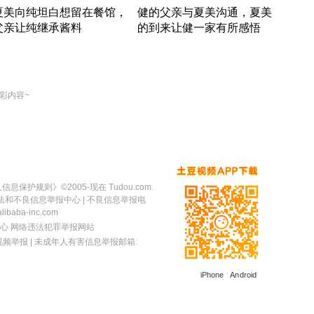
夏美向纯坦白想留在餐馆，
健的父亲与夏美沟通，夏美
奇异
父亲让纯继承酱料
的到来让健一家有所感悟
方魔
竹内结子江口洋介美食情缘
竹内结子江口洋介美食情缘
出手
本 · 2002 · 时装
日本 · 2002 · 时装
彩内容~
人信息保护规则
》©2005-现在 Tudou.com.
法和不良信息举报中心
| 不良信息举报电
baba-inc.com
心
网络违法犯罪举报网站
视频举报
| 未成年人有害信息举报邮箱:
iPhone
|
Android