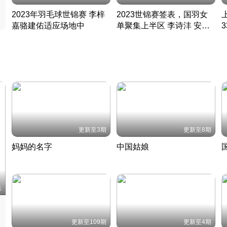
2023年羽毛球世锦赛 李梓
2023世锦赛签表，国羽女
嘉骆建佑适应场地中
单聚集上半区 李诗沣 安赛
凡尘组合英勇出击
龙同区
凡尘组合英勇出击
丹麦 · 2023 · 羽毛球
丹麦 · 2023 · 羽毛球
更新至3期
更新至8期
妈妈的名字
中国姑娘
妈妈从名字里长出了新样子
当窗理云鬓对镜贴花黄
2022 · 人物
2022 · 社会
中
集
更新至109期
更新至4期