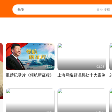
热搜榜
44:10
03:03
重磅纪录片《领航新征程》
上海网络辟谣惩处十大案例