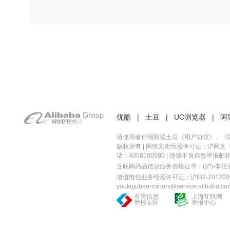
日本 · 2002 · 时装
优酷
|
土豆
|
UC浏览器
|
阿
请使用者仔细阅读土豆《
用户协议
》、《
版权所有 |
网络文化经营许可证：沪网文〔20
话：4008100580 | 违规不良信息举报邮箱：you
互联网药品信息服务资格证书：(沪)-非经营性-
增值电信业务经营许可证：沪IB2-2012000
youkujubao-minors@service.alibaba.co
有害信息
上海互联网
举报专区
举报中心