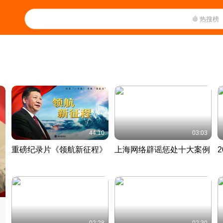
热搜榜
44:10
03:03
重磅纪录片《领航新征程》
上海网络辟谣惩处十大案例