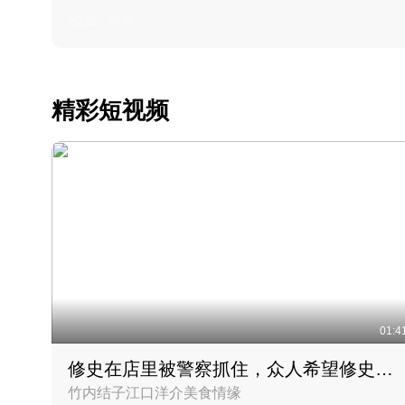
2022 · 美食
精彩短视频
01:4
修史在店里被警察抓住，众人希望修史出来后可以来吃饭
竹内结子江口洋介美食情缘