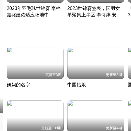
2023年羽毛球世锦赛 李梓
2023世锦赛签表，国羽女
嘉骆建佑适应场地中
单聚集上半区 李诗沣 安赛
凡尘组合英勇出击
龙同区
凡尘组合英勇出击
丹麦 · 2023 · 羽毛球
丹麦 · 2023 · 羽毛球
更新至3期
更新至8期
妈妈的名字
中国姑娘
妈妈从名字里长出了新样子
当窗理云鬓对镜贴花黄
2022 · 人物
2022 · 社会
中
集
更新至109期
更新至4期