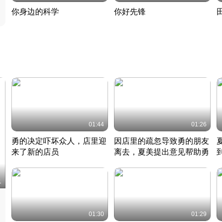
你身边的科学
你好先锋
揭开奇妙的科学常识
老夫聊发少年狂现代事
热
2022 · 科普
2022 · 人物
2
01:44
01:26
勇的决定吓坏众人，店里迎
因店里的疏忽导致勇的朋友
来了新的店员
离去，夏美提出意见帮助勇
竹内结子江口洋介美食情缘
竹内结子江口洋介美食情缘
日本 · 2002 · 时装
日本 · 2002 · 时装
日
1
01:30
01:29