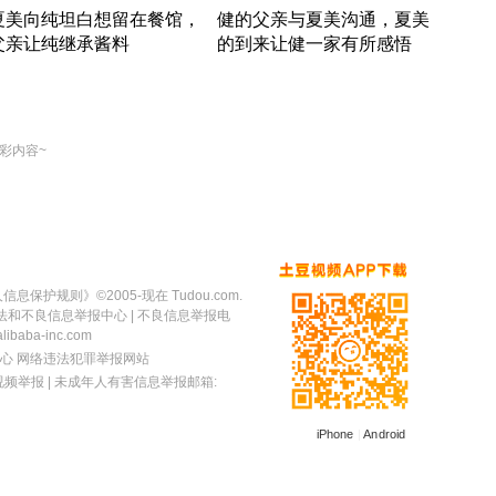
夏美向纯坦白想留在餐馆，
健的父亲与夏美沟通，夏美
奇异
父亲让纯继承酱料
的到来让健一家有所感悟
方魔
竹内结子江口洋介美食情缘
竹内结子江口洋介美食情缘
出手
本 · 2002 · 时装
日本 · 2002 · 时装
彩内容~
人信息保护规则
》©2005-现在 Tudou.com.
法和不良信息举报中心
| 不良信息举报电
baba-inc.com
心
网络违法犯罪举报网站
视频举报
| 未成年人有害信息举报邮箱:
iPhone
|
Android