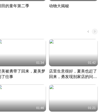
田田的童年第二季
动物大揭秘
诡异
度 390
奇妙的野生动物大揭秘
探寻诡
022 · 搞笑日常
2022 · 自然
中国 · 
01:34
01:42
夏美被勇带了回来，夏美梦
店里生意很好，夏美也赶了
夏美
到了往事
回来，勇发现别家店的问题
找柿
竹内结子江口洋介美食情缘
并提出
竹内结子江口洋介美食情缘
弟
竹内结
本 · 2002 · 时装
日本 · 2002 · 时装
日本 · 
01:46
01:21