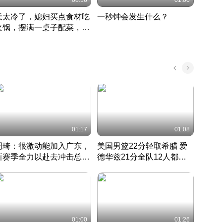
08:16
01:00
天太冷了，媳妇买点食材吃
一秒钟会发生什么？
202
火锅，摆满一桌子配菜，真
了这
丰盛
01:17
01:08
周琦：很激动能加入广东，
美国男篮22分轻取希腊 爱
大连
新赛季全力以赴去冲击总冠
德华兹21分全队12人都得
的保
军
CBA快讯一网打尽
分
国 · 2022 · 篮球
01:00
01:26