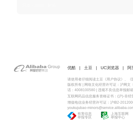
日本 · 2002 · 时装
优酷
|
土豆
|
UC浏览器
|
阿
请使用者仔细阅读土豆《
用户协议
》、《
版权所有 |
网络文化经营许可证：沪网文〔20
话：4008100580 | 违规不良信息举报邮箱：you
互联网药品信息服务资格证书：(沪)-非经营性-
增值电信业务经营许可证：沪IB2-2012000
youkujubao-minors@service.alibaba.co
有害信息
上海互联网
举报专区
举报中心