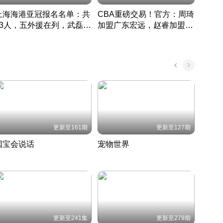
上海海港亚冠报名名单：共
CBA重磅交易！官方：周琦
津门虎
33人，五外援在列，武磊领
加盟广东宏远，赵睿加盟新
于根
衔
疆广汇
CBA快讯一网打尽
表球
中国 · 2022 · 篮球
更新至161期
更新至127期
国宝会说话
宠物世界
神奇
聆听国宝背后的故事
铲屎官带你了解宠物世界
走进野
国 · 2022 · 历史
2022 · 自然
2022 
更新至241集
更新至279期