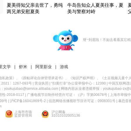
夏美得知父亲去世了，勇纯
牛岛告知众人夏美往事，夏
两兄弟安慰夏美
美与警察对峙
竹内结子江口洋介美食情缘
竹内结子江口洋介美食情缘
日本 · 2002 · 时装
日本 · 2002 · 时装
日
呀~到底啦！不如去看看其它精
里文学
|
虾米
|
阿里影业
|
游戏
隐私政策
》、《
跟帖评论自律管理承诺书
》、《
知识产权声明
》、《
土豆视频儿童个
21〕1267-093号
|
营业执照
| “扫黄打非”办公室举报中心：12390 |
中国互联网违
kujubao@service.alibaba.com | 网络内容从业者违规举报：youkujubao-zx@ali
2018-0117 | 广播电视节目制作经营许可证：（沪）字第00678号 |
上海市举报中
9号 |
沪ICP备16041869号-2
|
信息网络传播视听节目许可证：0908301号
|
暴恐音
m
上海市市场
沪公网备
监督管理局
31010102005136