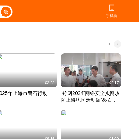
手机看
02:28
02:17
2025年上海市磐石行动
“铸网2024”网络安全实网攻
爱申活
防上海地区活动暨“磐石行
定 迎
动”