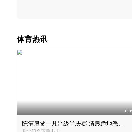
体育热讯
01:0
陈清晨贾一凡晋级半决赛 清晨跪地怒吼庆祝胜利时刻
凡尘组合英勇出击