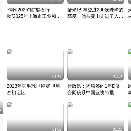
02:28
02:30
“铸网2025”暨“磐石行
拾光纪·攀登过200次珠峰的
动”2025年上海市工业和信
高度，他从黄山走进了人民
息化领域网络安全实战攻防
大会堂
活动成功举办
01:49
01:13
2023年羽毛球世锦赛 世锦
付政浩：周琦签约1年D类
赛初记忆
合同确系中国篮协特批
凡尘组合英勇出击
丹麦 · 2023 · 羽毛球
中
6
01:02
01:21