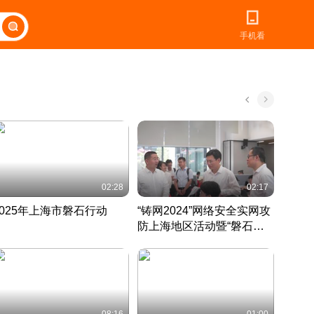
手机看
02:28
02:17
2025年上海市磐石行动
“铸网2024”网络安全实网攻
爱申活
防上海地区活动暨“磐石行
定 迎
动”