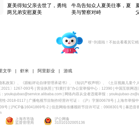
夏美得知父亲去世了，勇纯
牛岛告知众人夏美往事，夏
两兄弟安慰夏美
美与警察对峙
竹内结子江口洋介美食情缘
竹内结子江口洋介美食情缘
日本 · 2002 · 时装
日本 · 2002 · 时装
日
呀~到底啦！不如去看看其它精
里文学
|
虾米
|
阿里影业
|
游戏
隐私政策
》、《
跟帖评论自律管理承诺书
》、《
知识产权声明
》、《
土豆视频儿童个
21〕1267-093号
|
营业执照
| “扫黄打非”办公室举报中心：12390 |
中国互联网违
kujubao@service.alibaba.com | 网络内容从业者违规举报：youkujubao-zx@ali
2018-0117 | 广播电视节目制作经营许可证：（沪）字第00678号 |
上海市举报中
9号 |
沪ICP备16041869号-2
|
信息网络传播视听节目许可证：0908301号
|
暴恐音
m
上海市市场
沪公网备
监督管理局
31010102005136