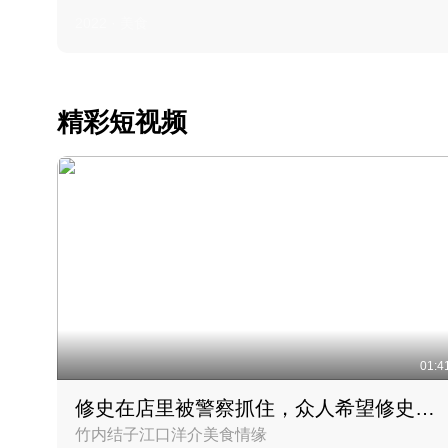
2022 · 美食
精彩短视频
01:4
修史在店里被警察抓住，众人希望修史出来后可以来吃饭
竹内结子江口洋介美食情缘