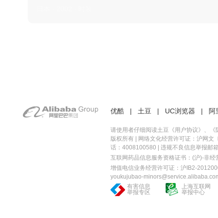
日本 · 2002 · 时装
优酷
|
土豆
|
UC浏览器
|
阿
请使用者仔细阅读土豆《
用户协议
》、《
版权所有 |
网络文化经营许可证：沪网文〔20
话：4008100580 | 违规不良信息举报邮箱：you
互联网药品信息服务资格证书：(沪)-非经营性-
增值电信业务经营许可证：沪IB2-2012000
youkujubao-minors@service.alibaba.co
有害信息
上海互联网
举报专区
举报中心