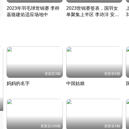
2023年羽毛球世锦赛 李梓
2023世锦赛签表，国羽女
嘉骆建佑适应场地中
单聚集上半区 李诗沣 安赛
凡尘组合英勇出击
龙同区
凡尘组合英勇出击
丹麦 · 2023 · 羽毛球
丹麦 · 2023 · 羽毛球
更新至3期
更新至8期
妈妈的名字
中国姑娘
妈妈从名字里长出了新样子
当窗理云鬓对镜贴花黄
2022 · 人物
2022 · 社会
中
集
更新至109期
更新至4期