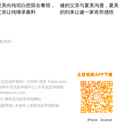
夏美向纯坦白想留在餐馆，
健的父亲与夏美沟通，夏美
奇异
父亲让纯继承酱料
的到来让健一家有所感悟
方魔
竹内结子江口洋介美食情缘
竹内结子江口洋介美食情缘
出手
本 · 2002 · 时装
日本 · 2002 · 时装
彩内容~
人信息保护规则
》©2005-现在 Tudou.com.
法和不良信息举报中心
| 不良信息举报电
baba-inc.com
心
网络违法犯罪举报网站
视频举报
| 未成年人有害信息举报邮箱:
iPhone
|
Android