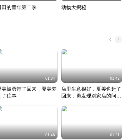
田田的童年第二季
动物大揭秘
诡异
度 388
奇妙的野生动物大揭秘
探寻诡
022 · 搞笑日常
2022 · 自然
中国 · 
01:34
01:42
夏美被勇带了回来，夏美梦
店里生意很好，夏美也赶了
夏美
到了往事
回来，勇发现别家店的问题
找柿
竹内结子江口洋介美食情缘
并提出
竹内结子江口洋介美食情缘
弟
竹内结
本 · 2002 · 时装
日本 · 2002 · 时装
日本 · 
01:46
01:21