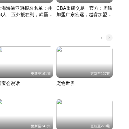
上海海港亚冠报名名单：共
CBA重磅交易！官方：周琦
津门虎
33人，五外援在列，武磊领
加盟广东宏远，赵睿加盟新
于根
衔
疆广汇
CBA快讯一网打尽
表球
中国 · 2022 · 篮球
更新至161期
更新至127期
国宝会说话
宠物世界
神奇
聆听国宝背后的故事
铲屎官带你了解宠物世界
走进野
国 · 2022 · 历史
2022 · 自然
2022 
更新至241集
更新至279期