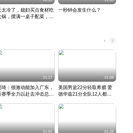
08:16
01:00
天太冷了，媳妇买点食材吃
一秒钟会发生什么？
202
火锅，摆满一桌子配菜，真
了这
丰盛
01:17
01:08
周琦：很激动能加入广东，
美国男篮22分轻取希腊 爱
大连
新赛季全力以赴去冲击总冠
德华兹21分全队12人都得
的保
军
CBA快讯一网打尽
分
国 · 2022 · 篮球
01:00
01:26