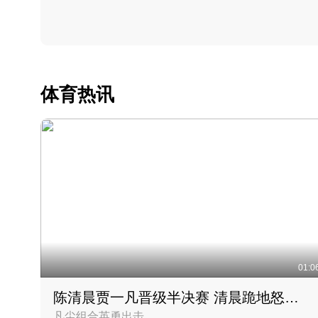
体育热讯
01:0
陈清晨贾一凡晋级半决赛 清晨跪地怒吼庆祝胜利时刻
凡尘组合英勇出击