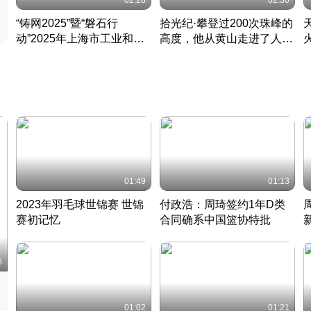
02:28
02:30
“铸网2025”暨“磐石行
拾光纪·攀登过200次珠峰的
动”2025年上海市工业和信
高度，他从黄山走进了人民
息化领域网络安全实战攻防
大会堂
活动成功举办
01:49
01:13
2023年羽毛球世锦赛 世锦
付政浩：周琦签约1年D类
赛初记忆
合同确系中国篮协特批
凡尘组合英勇出击
丹麦 · 2023 · 羽毛球
中
6
01:02
01:21