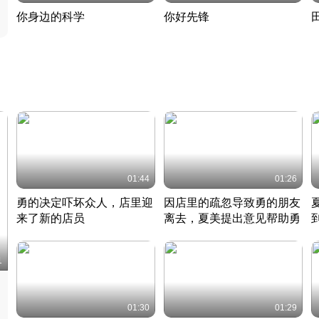
你身边的科学
你好先锋
揭开奇妙的科学常识
老夫聊发少年狂现代事
热
2022 · 科普
2022 · 人物
2
01:44
01:26
勇的决定吓坏众人，店里迎
因店里的疏忽导致勇的朋友
来了新的店员
离去，夏美提出意见帮助勇
竹内结子江口洋介美食情缘
竹内结子江口洋介美食情缘
日本 · 2002 · 时装
日本 · 2002 · 时装
日
1
01:30
01:29