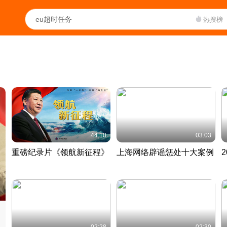
热搜榜
44:10
03:03
重磅纪录片《领航新征程》
上海网络辟谣惩处十大案例