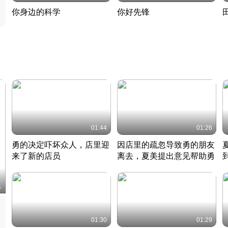
你身边的科学
你好先锋
揭开奇妙的科学常识
老夫聊发少年狂现代事
热
2022 · 科普
2022 · 人物
2
01:44
01:26
勇的决定吓坏众人，店里迎
因店里的疏忽导致勇的朋友
来了新的店员
离去，夏美提出意见帮助勇
竹内结子江口洋介美食情缘
竹内结子江口洋介美食情缘
日本 · 2002 · 时装
日本 · 2002 · 时装
日
1
01:30
01:29