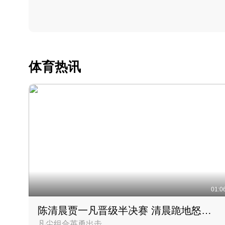
体育热讯
01:0
陈清晨贾一凡晋级半决赛 清晨跪地怒吼庆祝胜利时刻
凡尘组合英勇出击