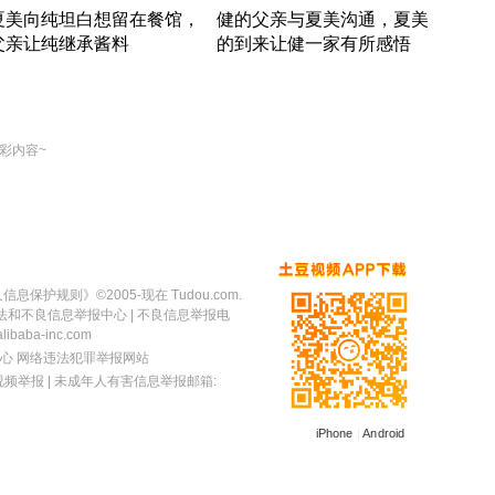
夏美向纯坦白想留在餐馆，
健的父亲与夏美沟通，夏美
奇异
父亲让纯继承酱料
的到来让健一家有所感悟
方魔
竹内结子江口洋介美食情缘
竹内结子江口洋介美食情缘
出手
本 · 2002 · 时装
日本 · 2002 · 时装
彩内容~
人信息保护规则
》©2005-现在 Tudou.com.
法和不良信息举报中心
| 不良信息举报电
baba-inc.com
心
网络违法犯罪举报网站
视频举报
| 未成年人有害信息举报邮箱:
iPhone
|
Android