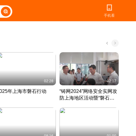
手机看
02:28
02:17
2025年上海市磐石行动
“铸网2024”网络安全实网攻
爱申活
防上海地区活动暨“磐石行
定 迎
动”