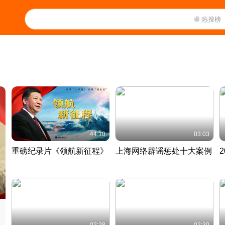
热搜榜
44:10
03:03
重磅纪录片《领航新征程》
上海网络辟谣惩处十大案例