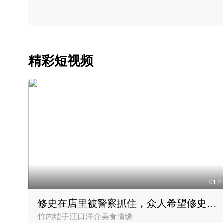
2022 · 美食
精彩短视频
01:4
修史在店里被警察抓住，众人希望修史出来后可以来吃饭
竹内结子江口洋介美食情缘