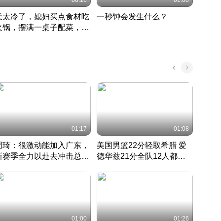
08:16
01:00
天太冷了，媳妇买点食材吃
一秒钟会发生什么？
202
火锅，摆满一桌子配菜，真
了这
丰盛
01:17
01:08
周琦：很激动能加入广东，
美国男篮22分轻取希腊 爱
大连
新赛季全力以赴去冲击总冠
德华兹21分全队12人都得
的保
军
CBA快讯一网打尽
分
国 · 2022 · 篮球
01:00
01:26