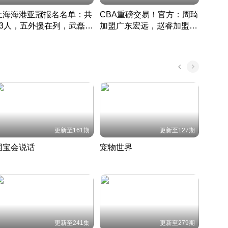
上海海港亚冠报名名单：共
CBA重磅交易！官方：周琦
津门虎
33人，五外援在列，武磊领
加盟广东宏远，赵睿加盟新
于根
衔
疆广汇
CBA快讯一网打尽
表球
中国 · 2022 · 篮球
更新至161期
更新至127期
国宝会说话
宠物世界
神奇
聆听国宝背后的故事
铲屎官带你了解宠物世界
走进野
国 · 2022 · 历史
2022 · 自然
2022 
更新至241集
更新至279期