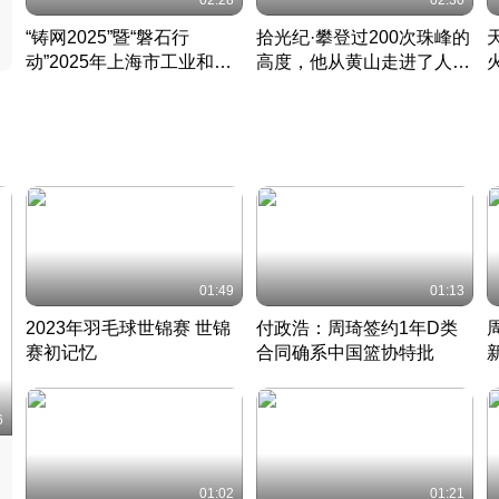
02:28
02:30
“铸网2025”暨“磐石行
拾光纪·攀登过200次珠峰的
动”2025年上海市工业和信
高度，他从黄山走进了人民
息化领域网络安全实战攻防
大会堂
活动成功举办
01:49
01:13
2023年羽毛球世锦赛 世锦
付政浩：周琦签约1年D类
赛初记忆
合同确系中国篮协特批
凡尘组合英勇出击
丹麦 · 2023 · 羽毛球
中
6
01:02
01:21