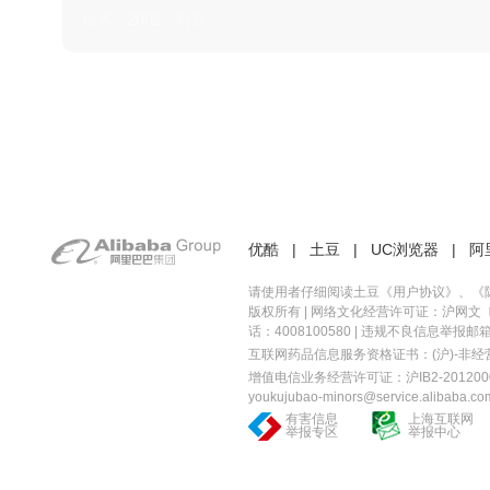
日本 · 2002 · 时装
优酷
|
土豆
|
UC浏览器
|
阿
请使用者仔细阅读土豆《
用户协议
》、《
版权所有 |
网络文化经营许可证：沪网文〔20
话：4008100580 | 违规不良信息举报邮箱：you
互联网药品信息服务资格证书：(沪)-非经营性-
增值电信业务经营许可证：沪IB2-2012000
youkujubao-minors@service.alibaba.co
有害信息
上海互联网
举报专区
举报中心