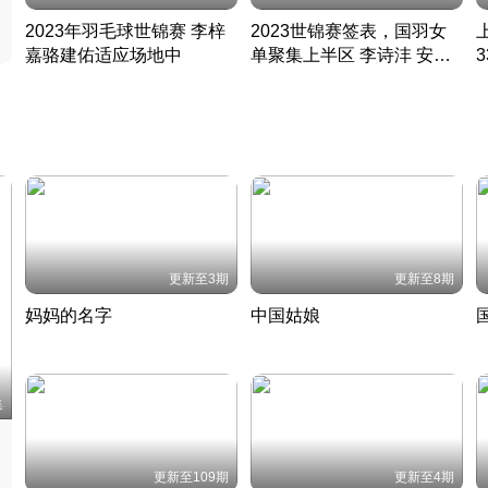
2023年羽毛球世锦赛 李梓
2023世锦赛签表，国羽女
嘉骆建佑适应场地中
单聚集上半区 李诗沣 安赛
凡尘组合英勇出击
龙同区
凡尘组合英勇出击
丹麦 · 2023 · 羽毛球
丹麦 · 2023 · 羽毛球
更新至3期
更新至8期
妈妈的名字
中国姑娘
妈妈从名字里长出了新样子
当窗理云鬓对镜贴花黄
2022 · 人物
2022 · 社会
中
集
更新至109期
更新至4期