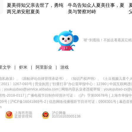
夏美得知父亲去世了，勇纯
牛岛告知众人夏美往事，夏
两兄弟安慰夏美
美与警察对峙
竹内结子江口洋介美食情缘
竹内结子江口洋介美食情缘
日本 · 2002 · 时装
日本 · 2002 · 时装
日
呀~到底啦！不如去看看其它精
里文学
|
虾米
|
阿里影业
|
游戏
隐私政策
》、《
跟帖评论自律管理承诺书
》、《
知识产权声明
》、《
土豆视频儿童个
21〕1267-093号
|
营业执照
| “扫黄打非”办公室举报中心：12390 |
中国互联网违
kujubao@service.alibaba.com | 网络内容从业者违规举报：youkujubao-zx@ali
2018-0117 | 广播电视节目制作经营许可证：（沪）字第00678号 |
上海市举报中
9号 |
沪ICP备16041869号-2
|
信息网络传播视听节目许可证：0908301号
|
暴恐音
m
上海市市场
沪公网备
监督管理局
31010102005136