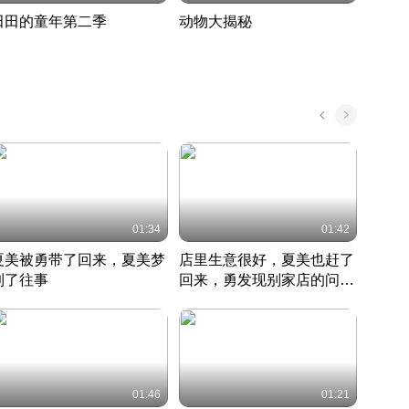
田田的童年第二季
动物大揭秘
诡异
度 394
奇妙的野生动物大揭秘
探寻诡
022 · 搞笑日常
2022 · 自然
中国 · 
01:34
01:42
夏美被勇带了回来，夏美梦
店里生意很好，夏美也赶了
夏美
到了往事
回来，勇发现别家店的问题
找柿
竹内结子江口洋介美食情缘
并提出
竹内结子江口洋介美食情缘
弟
竹内结
本 · 2002 · 时装
日本 · 2002 · 时装
日本 · 
01:46
01:21