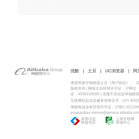
日本 · 2002 · 时装
优酷
|
土豆
|
UC浏览器
|
阿
请使用者仔细阅读土豆《
用户协议
》、《
版权所有 |
网络文化经营许可证：沪网文〔20
话：4008100580 | 违规不良信息举报邮箱：you
互联网药品信息服务资格证书：(沪)-非经营性-
增值电信业务经营许可证：沪IB2-2012000
youkujubao-minors@service.alibaba.co
有害信息
上海互联网
举报专区
举报中心