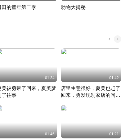
田田的童年第二季
动物大揭秘
诡异
度 396
奇妙的野生动物大揭秘
探寻诡
022 · 搞笑日常
2022 · 自然
中国 · 
01:34
01:42
夏美被勇带了回来，夏美梦
店里生意很好，夏美也赶了
夏美
到了往事
回来，勇发现别家店的问题
找柿
竹内结子江口洋介美食情缘
并提出
竹内结子江口洋介美食情缘
弟
竹内结
本 · 2002 · 时装
日本 · 2002 · 时装
日本 · 
01:46
01:21