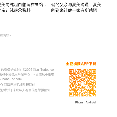
夏美向纯坦白想留在餐馆，
健的父亲与夏美沟通，夏美
奇异
父亲让纯继承酱料
的到来让健一家有所感悟
方魔
竹内结子江口洋介美食情缘
竹内结子江口洋介美食情缘
出手
本 · 2002 · 时装
日本 · 2002 · 时装
彩内容~
人信息保护规则
》©2005-现在 Tudou.com.
法和不良信息举报中心
| 不良信息举报电
baba-inc.com
心
网络违法犯罪举报网站
视频举报
| 未成年人有害信息举报邮箱:
iPhone
|
Android