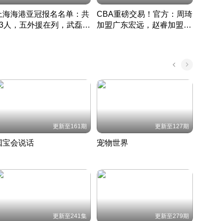
上海海港亚冠报名名单：共
CBA重磅交易！官方：周琦
津门虎
33人，五外援在列，武磊领
加盟广东宏远，赵睿加盟新
于根
衔
疆广汇
CBA快讯一网打尽
表球
中国 · 2022 · 篮球
更新至161期
更新至127期
国宝会说话
宠物世界
神奇
聆听国宝背后的故事
铲屎官带你了解宠物世界
走进野
国 · 2022 · 历史
2022 · 自然
2022 
更新至241集
更新至279期