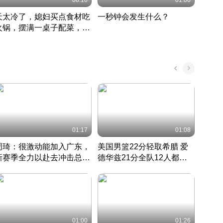
08:16
01:00
天太冷了，媳妇买点食材吃
一秒钟会发生什么？
202
火锅，摆满一桌子配菜，真
了这
丰盛
01:17
01:08
周琦：很激动能加入广东，
美国男篮22分轻取希腊 爱
大连
新赛季全力以赴去冲击总冠
德华兹21分全队12人都得
的保
军
CBA快讯一网打尽
分
国 · 2022 · 篮球
01:00
01:26