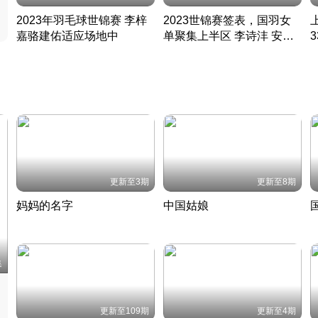
2023年羽毛球世锦赛 李梓
2023世锦赛签表，国羽女
嘉骆建佑适应场地中
单聚集上半区 李诗沣 安赛
凡尘组合英勇出击
龙同区
凡尘组合英勇出击
丹麦 · 2023 · 羽毛球
丹麦 · 2023 · 羽毛球
更新至3期
更新至8期
妈妈的名字
中国姑娘
妈妈从名字里长出了新样子
当窗理云鬓对镜贴花黄
2022 · 人物
2022 · 社会
中
集
更新至109期
更新至4期