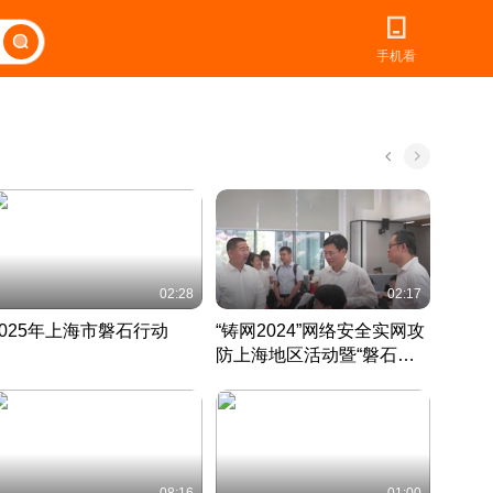
手机看
02:28
02:17
2025年上海市磐石行动
“铸网2024”网络安全实网攻
爱申活
防上海地区活动暨“磐石行
定 迎
动”