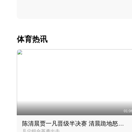
体育热讯
01:0
陈清晨贾一凡晋级半决赛 清晨跪地怒吼庆祝胜利时刻
凡尘组合英勇出击