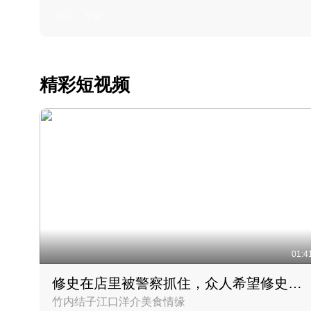
2022 · 美食
精彩短视频
01:4
修史在店里被警察抓住，众人希望修史出来后可以来吃饭
竹内结子江口洋介美食情缘