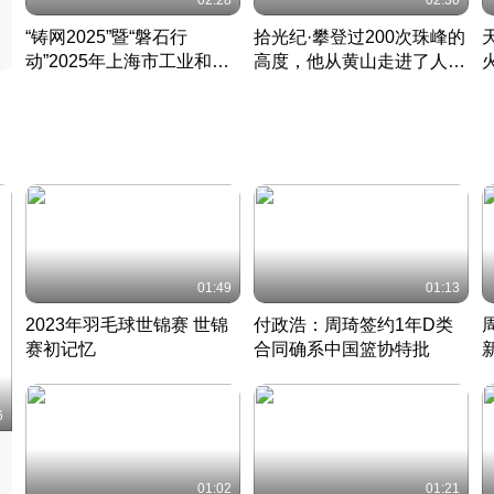
02:28
02:30
“铸网2025”暨“磐石行
拾光纪·攀登过200次珠峰的
动”2025年上海市工业和信
高度，他从黄山走进了人民
息化领域网络安全实战攻防
大会堂
活动成功举办
01:49
01:13
2023年羽毛球世锦赛 世锦
付政浩：周琦签约1年D类
赛初记忆
合同确系中国篮协特批
凡尘组合英勇出击
丹麦 · 2023 · 羽毛球
中
6
01:02
01:21