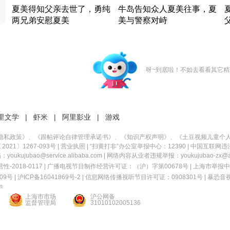
夏美得知父亲去世了，勇纯
牛岛告知众人夏美往事，夏
两兄弟安慰夏美
美与警察对峙
竹内结子江口洋介美食情缘
竹内结子江口洋介美食情缘
日本 · 2002 · 时装
日本 · 2002 · 时装
日
呀~到底啦！不如去看看其它精
里文学
|
虾米
|
阿里影业
|
游戏
隐私政策
》、《
跟帖评论自律管理承诺书
》、《
知识产权声明
》、《
土豆视频儿童个
21〕1267-093号
|
营业执照
| “扫黄打非”办公室举报中心：12390 |
中国互联网违
kujubao@service.alibaba.com | 网络内容从业者违规举报：youkujubao-zx@ali
2018-0117 | 广播电视节目制作经营许可证：（沪）字第00678号 |
上海市举报中
9号 |
沪ICP备16041869号-2
|
信息网络传播视听节目许可证：0908301号
|
暴恐音
m
上海市市场
沪公网备
监督管理局
31010102005136