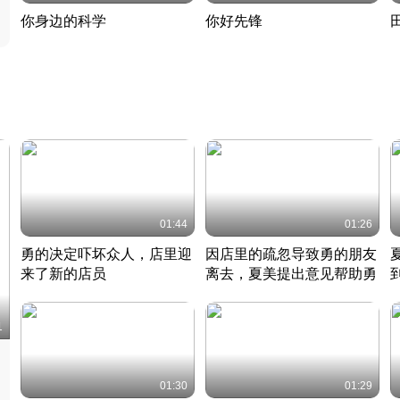
你身边的科学
你好先锋
揭开奇妙的科学常识
老夫聊发少年狂现代事
热
2022 · 科普
2022 · 人物
2
01:44
01:26
勇的决定吓坏众人，店里迎
因店里的疏忽导致勇的朋友
来了新的店员
离去，夏美提出意见帮助勇
竹内结子江口洋介美食情缘
竹内结子江口洋介美食情缘
日本 · 2002 · 时装
日本 · 2002 · 时装
日
1
01:30
01:29