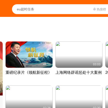
热搜榜
44:10
03:03
重磅纪录片《领航新征程》
上海网络辟谣惩处十大案例