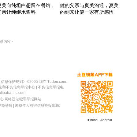
夏美向纯坦白想留在餐馆，
健的父亲与夏美沟通，夏美
奇异
父亲让纯继承酱料
的到来让健一家有所感悟
方魔
竹内结子江口洋介美食情缘
竹内结子江口洋介美食情缘
出手
本 · 2002 · 时装
日本 · 2002 · 时装
彩内容~
人信息保护规则
》©2005-现在 Tudou.com.
法和不良信息举报中心
| 不良信息举报电
baba-inc.com
心
网络违法犯罪举报网站
视频举报
| 未成年人有害信息举报邮箱:
iPhone
|
Android