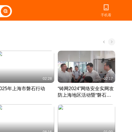
手机看
02:28
02:17
2025年上海市磐石行动
“铸网2024”网络安全实网攻
爱申活
防上海地区活动暨“磐石行
定 迎
动”