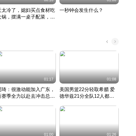
08:16
01:00
天太冷了，媳妇买点食材吃
一秒钟会发生什么？
202
火锅，摆满一桌子配菜，真
了这
丰盛
01:17
01:08
周琦：很激动能加入广东，
美国男篮22分轻取希腊 爱
大连
新赛季全力以赴去冲击总冠
德华兹21分全队12人都得
的保
军
CBA快讯一网打尽
分
国 · 2022 · 篮球
01:00
01:26