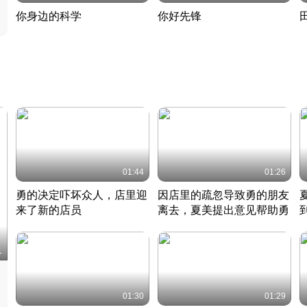
你身边的科学
你好先锋
揭开奇妙的科学常识
老夫聊发少年狂现代事
热
2022 · 科普
2022 · 人物
2
01:44
01:26
勇的决定吓坏众人，店里迎
因店里的疏忽导致勇的朋友
来了新的店员
离去，夏美提出意见帮助勇
竹内结子江口洋介美食情缘
竹内结子江口洋介美食情缘
日本 · 2002 · 时装
日本 · 2002 · 时装
日
1
01:30
01:29