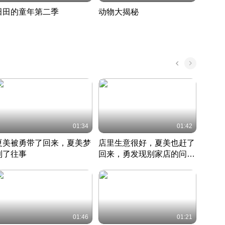
田田的童年第二季
动物大揭秘
诡异
度 388
奇妙的野生动物大揭秘
探寻诡
022 · 搞笑日常
2022 · 自然
中国 · 
01:34
01:42
夏美被勇带了回来，夏美梦
店里生意很好，夏美也赶了
夏美
到了往事
回来，勇发现别家店的问题
找柿
竹内结子江口洋介美食情缘
并提出
竹内结子江口洋介美食情缘
弟
竹内结
本 · 2002 · 时装
日本 · 2002 · 时装
日本 · 
01:46
01:21