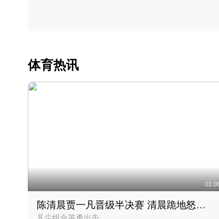
体育热讯
01:0
陈清晨贾一凡晋级半决赛 清晨跪地怒吼庆祝胜利时刻
凡尘组合英勇出击