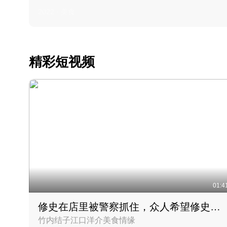
2022 · 美食
精彩短视频
01:4
修史在店里被警察抓住，众人希望修史出来后可以来吃饭
竹内结子江口洋介美食情缘