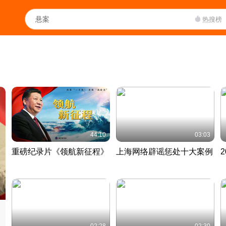
热搜榜
44:10
03:03
重磅纪录片《领航新征程》
上海网络辟谣惩处十大案例