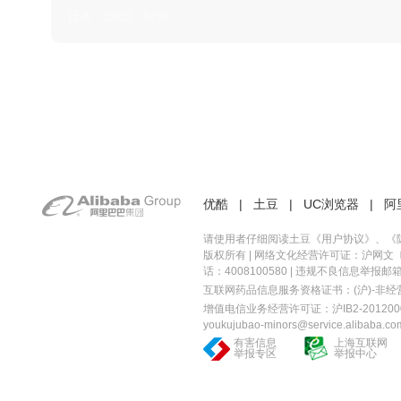
日本 · 2002 · 时装
优酷
|
土豆
|
UC浏览器
|
阿
请使用者仔细阅读土豆《
用户协议
》、《
版权所有 |
网络文化经营许可证：沪网文〔20
话：4008100580 | 违规不良信息举报邮箱：you
互联网药品信息服务资格证书：(沪)-非经营性-
增值电信业务经营许可证：沪IB2-2012000
youkujubao-minors@service.alibaba.co
有害信息
上海互联网
举报专区
举报中心