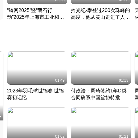
02:28
02:30
“铸网2025”暨“磐石行
拾光纪·攀登过200次珠峰的
动”2025年上海市工业和信
高度，他从黄山走进了人民
息化领域网络安全实战攻防
大会堂
活动成功举办
01:49
01:13
2023年羽毛球世锦赛 世锦
付政浩：周琦签约1年D类
赛初记忆
合同确系中国篮协特批
凡尘组合英勇出击
丹麦 · 2023 · 羽毛球
中
6
01:02
01:21