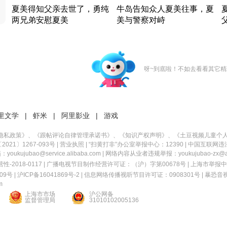
夏美得知父亲去世了，勇纯
牛岛告知众人夏美往事，夏
两兄弟安慰夏美
美与警察对峙
竹内结子江口洋介美食情缘
竹内结子江口洋介美食情缘
日本 · 2002 · 时装
日本 · 2002 · 时装
日
呀~到底啦！不如去看看其它精
里文学
|
虾米
|
阿里影业
|
游戏
隐私政策
》、《
跟帖评论自律管理承诺书
》、《
知识产权声明
》、《
土豆视频儿童个
21〕1267-093号
|
营业执照
| “扫黄打非”办公室举报中心：12390 |
中国互联网违
kujubao@service.alibaba.com | 网络内容从业者违规举报：youkujubao-zx@ali
2018-0117 | 广播电视节目制作经营许可证：（沪）字第00678号 |
上海市举报中
9号 |
沪ICP备16041869号-2
|
信息网络传播视听节目许可证：0908301号
|
暴恐音
m
上海市市场
沪公网备
监督管理局
31010102005136