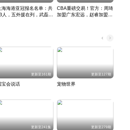
上海海港亚冠报名名单：共
CBA重磅交易！官方：周琦
津门虎
33人，五外援在列，武磊领
加盟广东宏远，赵睿加盟新
于根
衔
疆广汇
CBA快讯一网打尽
表球
中国 · 2022 · 篮球
更新至161期
更新至127期
国宝会说话
宠物世界
神奇
聆听国宝背后的故事
铲屎官带你了解宠物世界
走进野
国 · 2022 · 历史
2022 · 自然
2022 
更新至241集
更新至279期