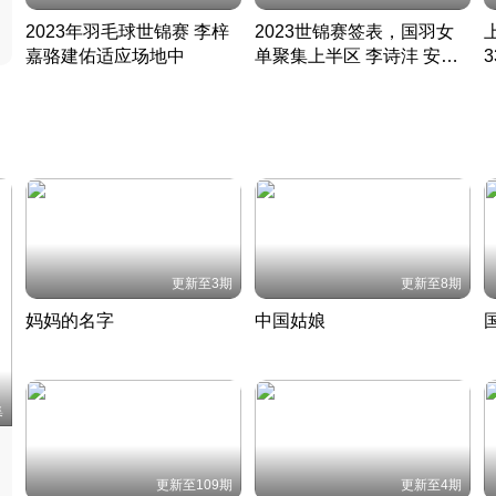
2023年羽毛球世锦赛 李梓
2023世锦赛签表，国羽女
嘉骆建佑适应场地中
单聚集上半区 李诗沣 安赛
凡尘组合英勇出击
龙同区
凡尘组合英勇出击
丹麦 · 2023 · 羽毛球
丹麦 · 2023 · 羽毛球
更新至3期
更新至8期
妈妈的名字
中国姑娘
妈妈从名字里长出了新样子
当窗理云鬓对镜贴花黄
2022 · 人物
2022 · 社会
中
集
更新至109期
更新至4期