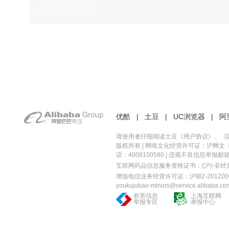
日本 · 2002 · 时装
优酷
|
土豆
|
UC浏览器
|
阿
请使用者仔细阅读土豆《
用户协议
》、《
版权所有 |
网络文化经营许可证：沪网文〔20
话：4008100580 | 违规不良信息举报邮箱：you
互联网药品信息服务资格证书：(沪)-非经营性-
增值电信业务经营许可证：沪IB2-2012000
youkujubao-minors@service.alibaba.co
有害信息
上海互联网
举报专区
举报中心