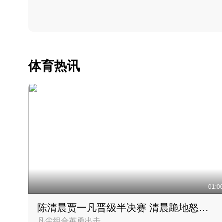
体育热讯
01:0
陈清晨贾一凡晋级半决赛 清晨跪地怒吼庆祝胜利时刻
凡尘组合英勇出击