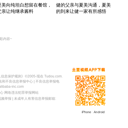
夏美向纯坦白想留在餐馆，
健的父亲与夏美沟通，夏美
奇异
父亲让纯继承酱料
的到来让健一家有所感悟
方魔
竹内结子江口洋介美食情缘
竹内结子江口洋介美食情缘
出手
本 · 2002 · 时装
日本 · 2002 · 时装
彩内容~
人信息保护规则
》©2005-现在 Tudou.com.
法和不良信息举报中心
| 不良信息举报电
baba-inc.com
心
网络违法犯罪举报网站
视频举报
| 未成年人有害信息举报邮箱:
iPhone
|
Android