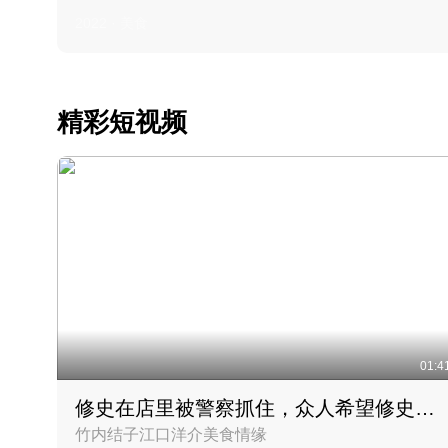
2022 · 美食
精彩短视频
01:4
修史在店里被警察抓住，众人希望修史出来后可以来吃饭
竹内结子江口洋介美食情缘