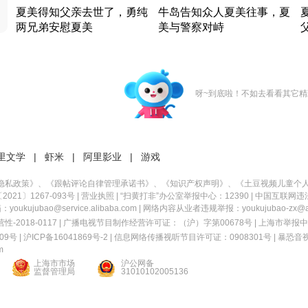
夏美得知父亲去世了，勇纯
牛岛告知众人夏美往事，夏
两兄弟安慰夏美
美与警察对峙
竹内结子江口洋介美食情缘
竹内结子江口洋介美食情缘
日本 · 2002 · 时装
日本 · 2002 · 时装
日
呀~到底啦！不如去看看其它精
里文学
|
虾米
|
阿里影业
|
游戏
隐私政策
》、《
跟帖评论自律管理承诺书
》、《
知识产权声明
》、《
土豆视频儿童个
21〕1267-093号
|
营业执照
| “扫黄打非”办公室举报中心：12390 |
中国互联网违
kujubao@service.alibaba.com | 网络内容从业者违规举报：youkujubao-zx@ali
2018-0117 | 广播电视节目制作经营许可证：（沪）字第00678号 |
上海市举报中
9号 |
沪ICP备16041869号-2
|
信息网络传播视听节目许可证：0908301号
|
暴恐音
m
上海市市场
沪公网备
监督管理局
31010102005136