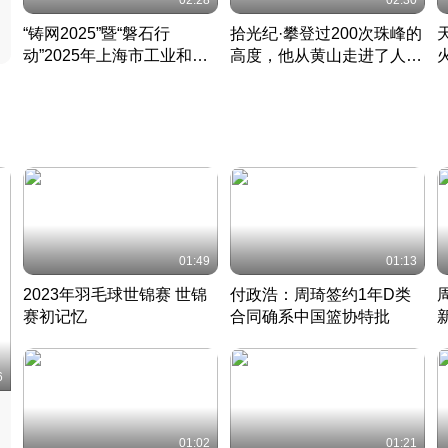
02:28
02:30
“铸网2025”暨“磐石行
拾光纪·攀登过200次珠峰的
动”2025年上海市工业和信
高度，他从黄山走进了人民
息化领域网络安全实战攻防
大会堂
活动成功举办
01:49
01:13
2023年羽毛球世锦赛 世锦
付政浩：周琦签约1年D类
赛初记忆
合同确系中国篮协特批
凡尘组合英勇出击
丹麦 · 2023 · 羽毛球
中
6
01:02
01:21