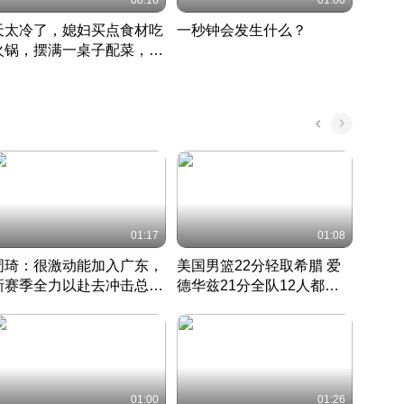
08:16
01:00
天太冷了，媳妇买点食材吃
一秒钟会发生什么？
202
火锅，摆满一桌子配菜，真
了这
丰盛
01:17
01:08
周琦：很激动能加入广东，
美国男篮22分轻取希腊 爱
大连
新赛季全力以赴去冲击总冠
德华兹21分全队12人都得
的保
军
CBA快讯一网打尽
分
国 · 2022 · 篮球
01:00
01:26