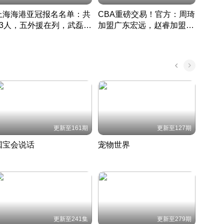
上海海港亚冠报名名单：共
CBA重磅交易！官方：周琦
津门虎
33人，五外援在列，武磊领
加盟广东宏远，赵睿加盟新
于根
衔
疆广汇
CBA快讯一网打尽
表球
中国 · 2022 · 篮球
更新至161期
更新至127期
国宝会说话
宠物世界
神奇
聆听国宝背后的故事
铲屎官带你了解宠物世界
走进野
国 · 2022 · 历史
2022 · 自然
2022 
更新至241集
更新至279期