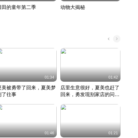
田田的童年第二季
动物大揭秘
诡异
度 390
奇妙的野生动物大揭秘
探寻诡
022 · 搞笑日常
2022 · 自然
中国 · 
01:34
01:42
夏美被勇带了回来，夏美梦
店里生意很好，夏美也赶了
夏美
到了往事
回来，勇发现别家店的问题
找柿
竹内结子江口洋介美食情缘
并提出
竹内结子江口洋介美食情缘
弟
竹内结
本 · 2002 · 时装
日本 · 2002 · 时装
日本 · 
01:46
01:21