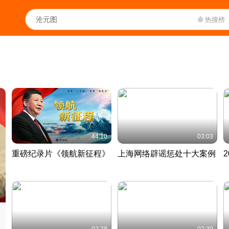
热搜榜
44:10
03:03
重磅纪录片《领航新征程》
上海网络辟谣惩处十大案例