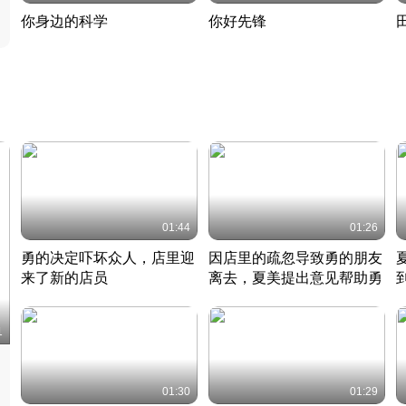
你身边的科学
你好先锋
揭开奇妙的科学常识
老夫聊发少年狂现代事
热
2022 · 科普
2022 · 人物
2
01:44
01:26
勇的决定吓坏众人，店里迎
因店里的疏忽导致勇的朋友
来了新的店员
离去，夏美提出意见帮助勇
竹内结子江口洋介美食情缘
竹内结子江口洋介美食情缘
日本 · 2002 · 时装
日本 · 2002 · 时装
日
1
01:30
01:29