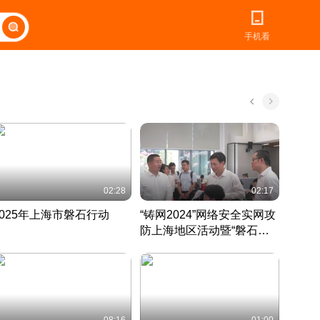
手机看
02:28
02:17
2025年上海市磐石行动
“铸网2024”网络安全实网攻
爱申活
防上海地区活动暨“磐石行
定 迎
动”