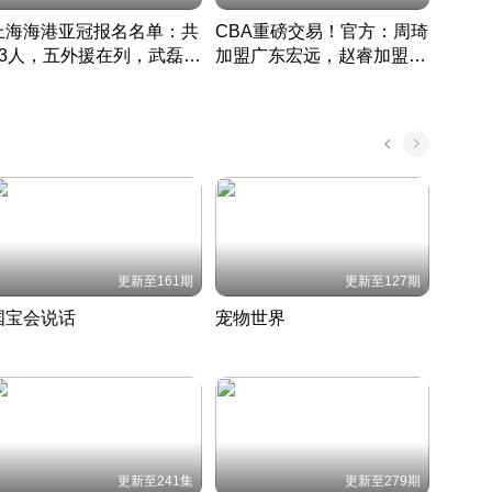
上海海港亚冠报名名单：共
CBA重磅交易！官方：周琦
津门虎
33人，五外援在列，武磊领
加盟广东宏远，赵睿加盟新
于根
衔
疆广汇
CBA快讯一网打尽
表球
中国 · 2022 · 篮球
更新至161期
更新至127期
国宝会说话
宠物世界
神奇
聆听国宝背后的故事
铲屎官带你了解宠物世界
走进野
国 · 2022 · 历史
2022 · 自然
2022 
更新至241集
更新至279期