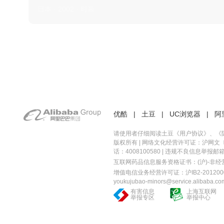
日本 · 2002 · 时装
优酷
|
土豆
|
UC浏览器
|
阿
请使用者仔细阅读土豆《
用户协议
》、《
版权所有 |
网络文化经营许可证：沪网文〔20
话：4008100580 | 违规不良信息举报邮箱：you
互联网药品信息服务资格证书：(沪)-非经营性-
增值电信业务经营许可证：沪IB2-2012000
youkujubao-minors@service.alibaba.co
有害信息
上海互联网
举报专区
举报中心