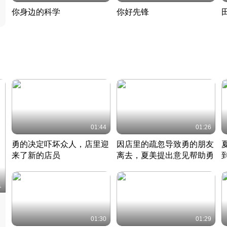
你身边的科学
你好先锋
揭开奇妙的科学常识
老夫聊发少年狂现代事
热
2022 · 科普
2022 · 人物
2
01:44
01:26
勇的决定吓坏众人，店里迎
因店里的疏忽导致勇的朋友
来了新的店员
离去，夏美提出意见帮助勇
竹内结子江口洋介美食情缘
竹内结子江口洋介美食情缘
日本 · 2002 · 时装
日本 · 2002 · 时装
日
1
01:30
01:29