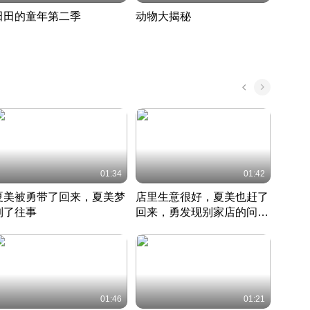
田田的童年第二季
动物大揭秘
诡异
度 388
奇妙的野生动物大揭秘
探寻诡
022 · 搞笑日常
2022 · 自然
中国 · 
01:34
01:42
夏美被勇带了回来，夏美梦
店里生意很好，夏美也赶了
夏美
到了往事
回来，勇发现别家店的问题
找柿
竹内结子江口洋介美食情缘
并提出
竹内结子江口洋介美食情缘
弟
竹内结
本 · 2002 · 时装
日本 · 2002 · 时装
日本 · 
01:46
01:21