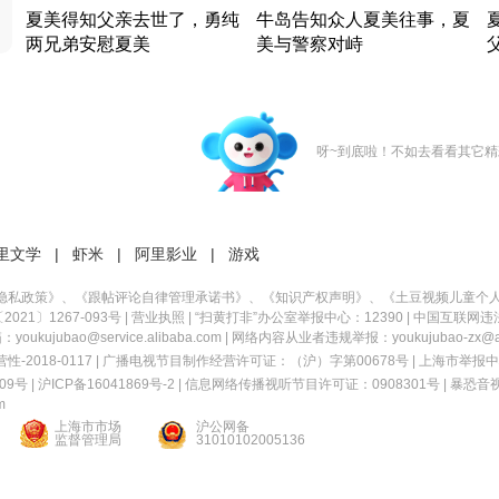
夏美得知父亲去世了，勇纯
牛岛告知众人夏美往事，夏
两兄弟安慰夏美
美与警察对峙
竹内结子江口洋介美食情缘
竹内结子江口洋介美食情缘
日本 · 2002 · 时装
日本 · 2002 · 时装
日
呀~到底啦！不如去看看其它精
里文学
|
虾米
|
阿里影业
|
游戏
隐私政策
》、《
跟帖评论自律管理承诺书
》、《
知识产权声明
》、《
土豆视频儿童个
21〕1267-093号
|
营业执照
| “扫黄打非”办公室举报中心：12390 |
中国互联网违
kujubao@service.alibaba.com | 网络内容从业者违规举报：youkujubao-zx@ali
2018-0117 | 广播电视节目制作经营许可证：（沪）字第00678号 |
上海市举报中
9号 |
沪ICP备16041869号-2
|
信息网络传播视听节目许可证：0908301号
|
暴恐音
m
上海市市场
沪公网备
监督管理局
31010102005136