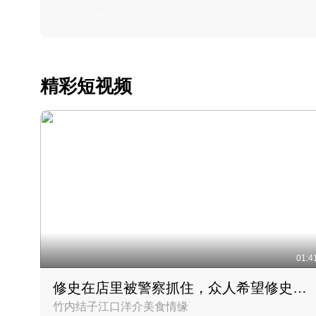
2022 · 美食
精彩短视频
01:4
修史在店里被警察抓住，众人希望修史出来后可以来吃饭
竹内结子江口洋介美食情缘