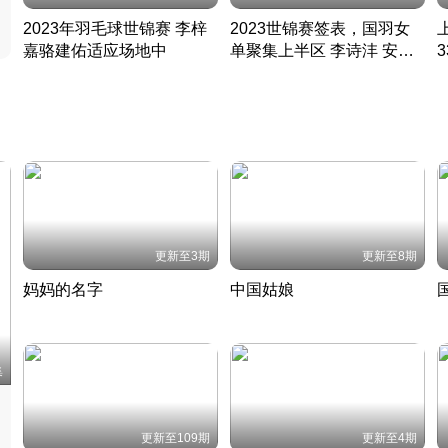
2023年羽毛球世锦赛 李梓
2023世锦赛签表，国羽女
嘉骆建佑适应场地中
单聚集上半区 李诗沣 安赛
凡尘组合英勇出击
龙同区
凡尘组合英勇出击
丹麦 · 2023 · 羽毛球
丹麦 · 2023 · 羽毛球
更新至3期
更新至8期
妈妈的名字
中国姑娘
妈妈从名字里长出了新样子
当窗理云鬓对镜贴花黄
2022 · 人物
2022 · 社会
中
集
更新至109期
更新至4期