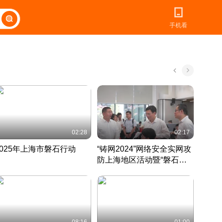
手机看
02:28
02:17
2025年上海市磐石行动
“铸网2024”网络安全实网攻
爱申活
防上海地区活动暨“磐石行
定 迎
动”