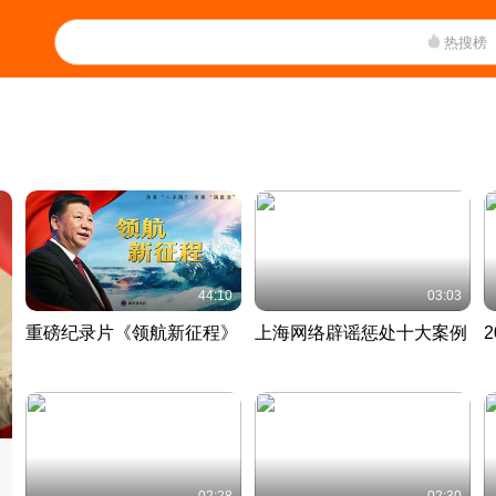
热搜榜
44:10
03:03
重磅纪录片《领航新征程》
上海网络辟谣惩处十大案例