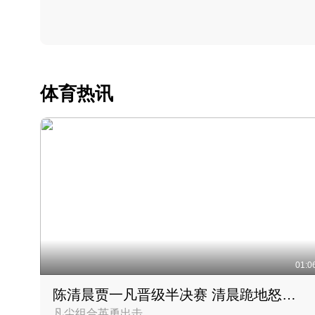
体育热讯
01:0
陈清晨贾一凡晋级半决赛 清晨跪地怒吼庆祝胜利时刻
凡尘组合英勇出击