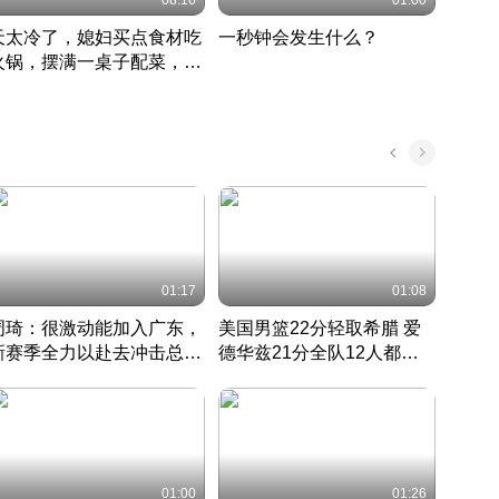
08:16
01:00
天太冷了，媳妇买点食材吃
一秒钟会发生什么？
202
火锅，摆满一桌子配菜，真
了这
丰盛
01:17
01:08
周琦：很激动能加入广东，
美国男篮22分轻取希腊 爱
大连
新赛季全力以赴去冲击总冠
德华兹21分全队12人都得
的保
军
CBA快讯一网打尽
分
国 · 2022 · 篮球
01:00
01:26