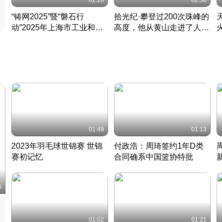
02:28
02:30
“铸网2025”暨“磐石行
拾光纪·攀登过200次珠峰的
动”2025年上海市工业和信
高度，他从黄山走进了人民
息化领域网络安全实战攻防
大会堂
活动成功举办
01:49
01:13
2023年羽毛球世锦赛 世锦
付政浩：周琦签约1年D类
赛初记忆
合同确系中国篮协特批
凡尘组合英勇出击
丹麦 · 2023 · 羽毛球
中
6
01:02
01:21