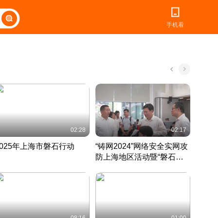
手机看
02:28
02:17
2025年上海市磐石行动
“铸网2024”网络安全实网攻
爱申活
防上海地区活动暨“磐石行
定 迎
动”