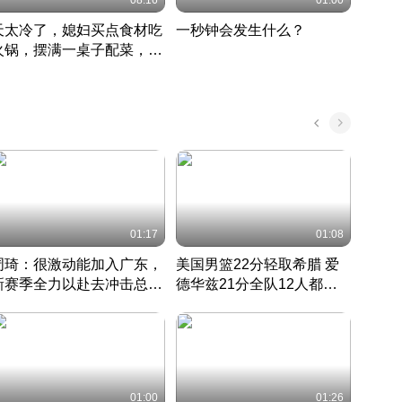
08:16
01:00
天太冷了，媳妇买点食材吃
一秒钟会发生什么？
202
火锅，摆满一桌子配菜，真
了这
丰盛
01:17
01:08
周琦：很激动能加入广东，
美国男篮22分轻取希腊 爱
大连
新赛季全力以赴去冲击总冠
德华兹21分全队12人都得
的保
军
CBA快讯一网打尽
分
国 · 2022 · 篮球
01:00
01:26