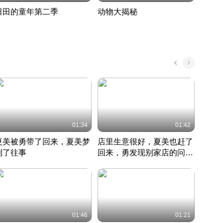
田田的童年第二季
动物大揭秘
诡异
度 388
奇妙的野生动物大揭秘
探寻诡
022 · 搞笑日常
2022 · 自然
中国 · 
01:34
01:42
夏美被勇带了回来，夏美梦
店里生意很好，夏美也赶了
夏美
到了往事
回来，勇发现别家店的问题
找柿
竹内结子江口洋介美食情缘
并提出
竹内结子江口洋介美食情缘
弟
竹内结
本 · 2002 · 时装
日本 · 2002 · 时装
日本 · 
01:46
01:21