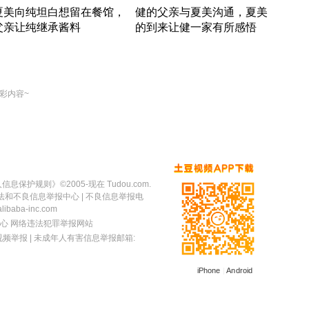
夏美向纯坦白想留在餐馆，
健的父亲与夏美沟通，夏美
奇异
父亲让纯继承酱料
的到来让健一家有所感悟
方魔
竹内结子江口洋介美食情缘
竹内结子江口洋介美食情缘
出手
本 · 2002 · 时装
日本 · 2002 · 时装
彩内容~
人信息保护规则
》©2005-现在 Tudou.com.
法和不良信息举报中心
| 不良信息举报电
baba-inc.com
心
网络违法犯罪举报网站
视频举报
| 未成年人有害信息举报邮箱:
iPhone
|
Android