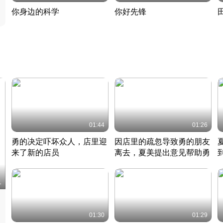
你身边的科学
你好先锋
揭开奇妙的科学常识
老夫聊发少年狂现代事
热
2022 · 科普
2022 · 人物
2
01:44
01:26
勇的决定吓坏众人，店里迎
因店里的疏忽导致勇的朋友
来了新的店员
离去，夏美提出意见帮助勇
竹内结子江口洋介美食情缘
竹内结子江口洋介美食情缘
日本 · 2002 · 时装
日本 · 2002 · 时装
日
1
01:30
01:29