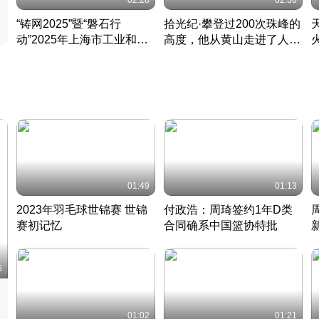
02:28
02:30
“铸网2025”暨“磐石行
拾光纪·攀登过200次珠峰的
动”2025年上海市工业和信
高度，他从黄山走进了人民
息化领域网络安全实战攻防
大会堂
活动成功举办
01:49
01:13
2023年羽毛球世锦赛 世锦
付政浩：周琦签约1年D类
赛初记忆
合同确系中国篮协特批
凡尘组合英勇出击
丹麦 · 2023 · 羽毛球
中
6
01:02
01:21