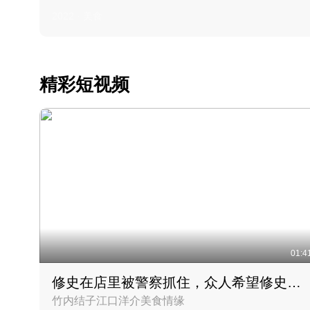
2022 · 美食
精彩短视频
01:4
修史在店里被警察抓住，众人希望修史出来后可以来吃饭
竹内结子江口洋介美食情缘