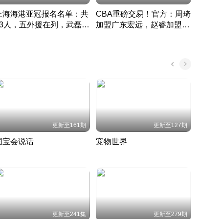
上海海港亚冠报名名单：共
CBA重磅交易！官方：周琦
津门虎
33人，五外援在列，武磊领
加盟广东宏远，赵睿加盟新
于根
衔
疆广汇
CBA快讯一网打尽
表球
中国 · 2022 · 篮球
更新至161期
更新至127期
国宝会说话
宠物世界
神奇
聆听国宝背后的故事
铲屎官带你了解宠物世界
走进野
国 · 2022 · 历史
2022 · 自然
2022 
更新至241集
更新至279期