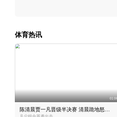
体育热讯
01:0
陈清晨贾一凡晋级半决赛 清晨跪地怒吼庆祝胜利时刻
凡尘组合英勇出击