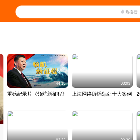
热搜榜
44:10
03:03
重磅纪录片《领航新征程》
上海网络辟谣惩处十大案例