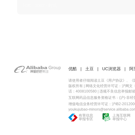
日本 · 2002 · 时装
优酷
|
土豆
|
UC浏览器
|
阿
请使用者仔细阅读土豆《
用户协议
》、《
版权所有 |
网络文化经营许可证：沪网文〔20
话：4008100580 | 违规不良信息举报邮箱：you
互联网药品信息服务资格证书：(沪)-非经营性-
增值电信业务经营许可证：沪IB2-2012000
youkujubao-minors@service.alibaba.co
有害信息
上海互联网
举报专区
举报中心