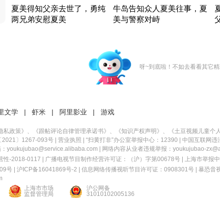
夏美得知父亲去世了，勇纯
牛岛告知众人夏美往事，夏
两兄弟安慰夏美
美与警察对峙
竹内结子江口洋介美食情缘
竹内结子江口洋介美食情缘
日本 · 2002 · 时装
日本 · 2002 · 时装
日
呀~到底啦！不如去看看其它精
里文学
|
虾米
|
阿里影业
|
游戏
隐私政策
》、《
跟帖评论自律管理承诺书
》、《
知识产权声明
》、《
土豆视频儿童个
21〕1267-093号
|
营业执照
| “扫黄打非”办公室举报中心：12390 |
中国互联网违
kujubao@service.alibaba.com | 网络内容从业者违规举报：youkujubao-zx@ali
2018-0117 | 广播电视节目制作经营许可证：（沪）字第00678号 |
上海市举报中
9号 |
沪ICP备16041869号-2
|
信息网络传播视听节目许可证：0908301号
|
暴恐音
m
上海市市场
沪公网备
监督管理局
31010102005136