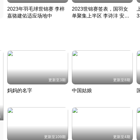
2023年羽毛球世锦赛 李梓
2023世锦赛签表，国羽女
嘉骆建佑适应场地中
单聚集上半区 李诗沣 安赛
凡尘组合英勇出击
龙同区
凡尘组合英勇出击
丹麦 · 2023 · 羽毛球
丹麦 · 2023 · 羽毛球
更新至3期
更新至8期
妈妈的名字
中国姑娘
妈妈从名字里长出了新样子
当窗理云鬓对镜贴花黄
2022 · 人物
2022 · 社会
中
集
更新至109期
更新至4期