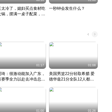
08:16
01:00
天太冷了，媳妇买点食材吃
一秒钟会发生什么？
202
火锅，摆满一桌子配菜，真
了这
丰盛
01:17
01:08
周琦：很激动能加入广东，
美国男篮22分轻取希腊 爱
大连
新赛季全力以赴去冲击总冠
德华兹21分全队12人都得
的保
军
CBA快讯一网打尽
分
国 · 2022 · 篮球
01:00
01:26