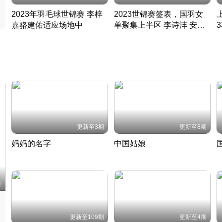
2023年羽毛球世锦赛 李梓
2023世锦赛签表，国羽女
嘉骆建佑适应场地中
单聚集上半区 李诗沣 安赛
凡尘组合英勇出击
龙同区
凡尘组合英勇出击
丹麦 · 2023 · 羽毛球
丹麦 · 2023 · 羽毛球
更新至3期
更新至8期
妈妈的名字
中国姑娘
妈妈从名字里长出了新样子
当窗理云鬓对镜贴花黄
2022 · 人物
2022 · 社会
中
集
更新至109期
更新至4期