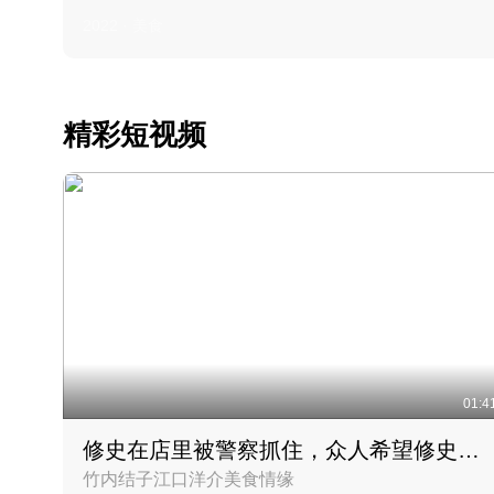
2022 · 美食
精彩短视频
01:4
修史在店里被警察抓住，众人希望修史出来后可以来吃饭
竹内结子江口洋介美食情缘