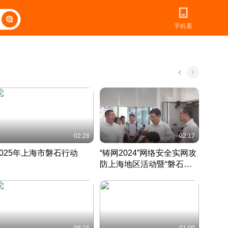
手机看
02:28
02:17
2025年上海市磐石行动
“铸网2024”网络安全实网攻
爱申活
防上海地区活动暨“磐石行
定 迎
动”