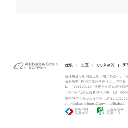
日本 · 2002 · 时装
优酷
|
土豆
|
UC浏览器
|
阿
请使用者仔细阅读土豆《
用户协议
》、《
版权所有 |
网络文化经营许可证：沪网文〔20
话：4008100580 | 违规不良信息举报邮箱：you
互联网药品信息服务资格证书：(沪)-非经营性-
增值电信业务经营许可证：沪IB2-2012000
youkujubao-minors@service.alibaba.co
有害信息
上海互联网
举报专区
举报中心