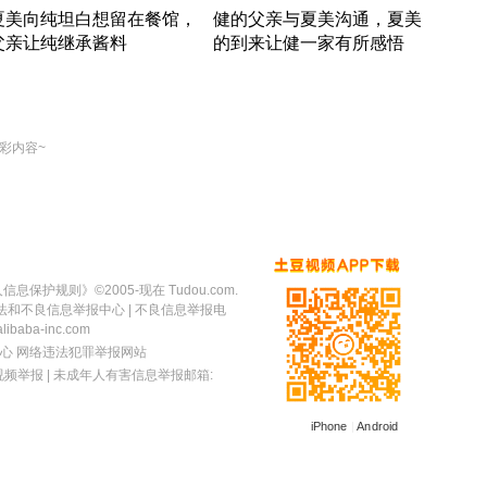
夏美向纯坦白想留在餐馆，
健的父亲与夏美沟通，夏美
奇异
父亲让纯继承酱料
的到来让健一家有所感悟
方魔
竹内结子江口洋介美食情缘
竹内结子江口洋介美食情缘
出手
本 · 2002 · 时装
日本 · 2002 · 时装
彩内容~
人信息保护规则
》©2005-现在 Tudou.com.
法和不良信息举报中心
| 不良信息举报电
baba-inc.com
心
网络违法犯罪举报网站
视频举报
| 未成年人有害信息举报邮箱:
iPhone
|
Android