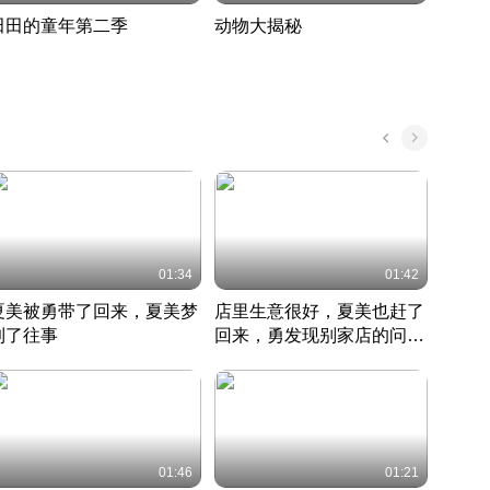
田田的童年第二季
动物大揭秘
诡异
度 391
奇妙的野生动物大揭秘
探寻诡
022 · 搞笑日常
2022 · 自然
中国 · 
01:34
01:42
夏美被勇带了回来，夏美梦
店里生意很好，夏美也赶了
夏美
到了往事
回来，勇发现别家店的问题
找柿
竹内结子江口洋介美食情缘
并提出
竹内结子江口洋介美食情缘
弟
竹内结
本 · 2002 · 时装
日本 · 2002 · 时装
日本 · 
01:46
01:21