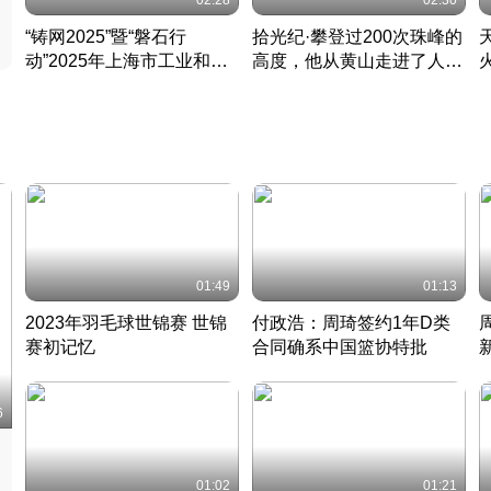
02:28
02:30
“铸网2025”暨“磐石行
拾光纪·攀登过200次珠峰的
动”2025年上海市工业和信
高度，他从黄山走进了人民
息化领域网络安全实战攻防
大会堂
活动成功举办
01:49
01:13
2023年羽毛球世锦赛 世锦
付政浩：周琦签约1年D类
赛初记忆
合同确系中国篮协特批
凡尘组合英勇出击
丹麦 · 2023 · 羽毛球
中
6
01:02
01:21