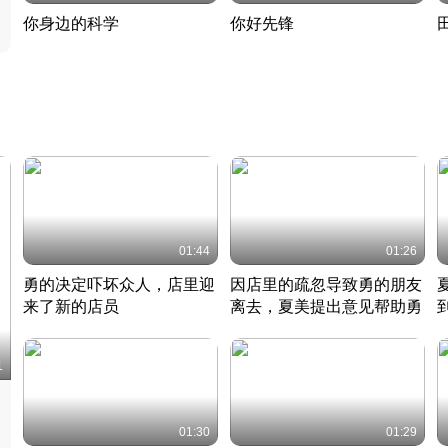
你身边的科学
你好先锋
揭开奇妙的科学常识
老夫聊发少年狂现代事
热
2022 · 科普
2022 · 人物
2
01:44
01:26
勇的决定吓坏众人，店里迎
因店里的疏忽导致勇的朋友
来了新的店员
离去，夏美提出意见帮助勇
竹内结子江口洋介美食情缘
竹内结子江口洋介美食情缘
日本 · 2002 · 时装
日本 · 2002 · 时装
日
1
01:30
01:29