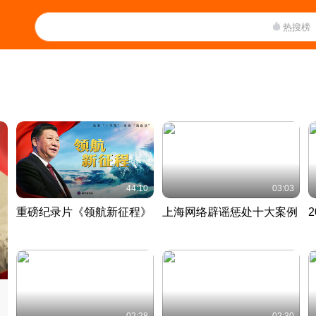
热搜榜
44:10
03:03
重磅纪录片《领航新征程》
上海网络辟谣惩处十大案例