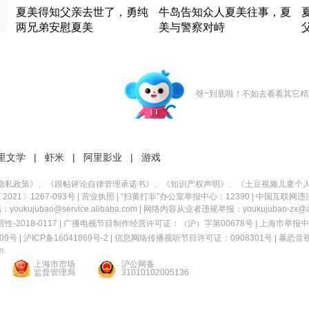
夏美得知父亲去世了，勇纯
牛岛告知众人夏美往事，夏
两兄弟安慰夏美
美与警察对峙
竹内结子江口洋介美食情缘
竹内结子江口洋介美食情缘
日本 · 2002 · 时装
日本 · 2002 · 时装
日
呀~到底啦！不如去看看其它精
里文学
|
虾米
|
阿里影业
|
游戏
隐私政策
》、《
跟帖评论自律管理承诺书
》、《
知识产权声明
》、《
土豆视频儿童个
21〕1267-093号
|
营业执照
| “扫黄打非”办公室举报中心：12390 |
中国互联网违
kujubao@service.alibaba.com | 网络内容从业者违规举报：youkujubao-zx@ali
2018-0117 | 广播电视节目制作经营许可证：（沪）字第00678号 |
上海市举报中
9号 |
沪ICP备16041869号-2
|
信息网络传播视听节目许可证：0908301号
|
暴恐音
m
上海市市场
沪公网备
监督管理局
31010102005136