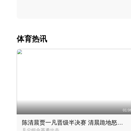
体育热讯
01:0
陈清晨贾一凡晋级半决赛 清晨跪地怒吼庆祝胜利时刻
凡尘组合英勇出击