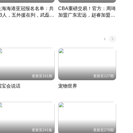
上海海港亚冠报名名单：共
CBA重磅交易！官方：周琦
津门虎
33人，五外援在列，武磊领
加盟广东宏远，赵睿加盟新
于根
衔
疆广汇
CBA快讯一网打尽
表球
中国 · 2022 · 篮球
更新至161期
更新至127期
国宝会说话
宠物世界
神奇
聆听国宝背后的故事
铲屎官带你了解宠物世界
走进野
国 · 2022 · 历史
2022 · 自然
2022 
更新至241集
更新至279期