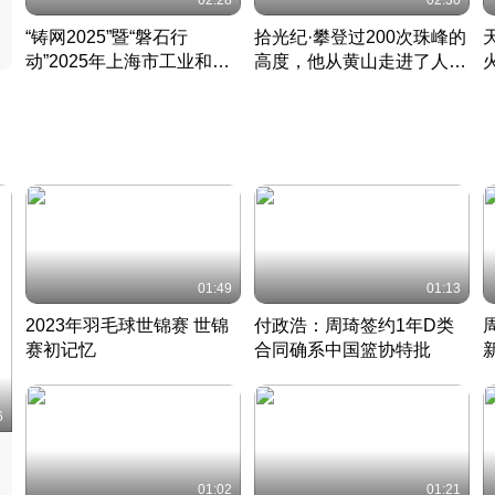
02:28
02:30
“铸网2025”暨“磐石行
拾光纪·攀登过200次珠峰的
动”2025年上海市工业和信
高度，他从黄山走进了人民
息化领域网络安全实战攻防
大会堂
活动成功举办
01:49
01:13
2023年羽毛球世锦赛 世锦
付政浩：周琦签约1年D类
赛初记忆
合同确系中国篮协特批
凡尘组合英勇出击
丹麦 · 2023 · 羽毛球
中
6
01:02
01:21