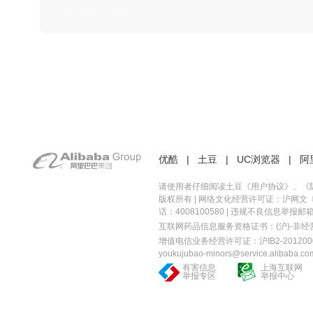
日本 · 2002 · 时装
优酷
|
土豆
|
UC浏览器
|
阿
请使用者仔细阅读土豆《
用户协议
》、《
版权所有 |
网络文化经营许可证：沪网文〔20
话：4008100580 | 违规不良信息举报邮箱：you
互联网药品信息服务资格证书：(沪)-非经营性-
增值电信业务经营许可证：沪IB2-2012000
youkujubao-minors@service.alibaba.co
有害信息
上海互联网
举报专区
举报中心