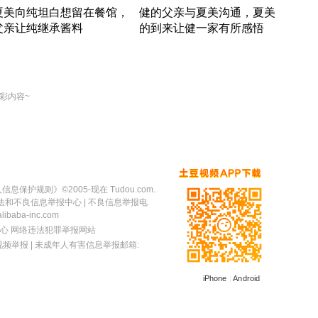
夏美向纯坦白想留在餐馆，
健的父亲与夏美沟通，夏美
奇异
父亲让纯继承酱料
的到来让健一家有所感悟
方魔
竹内结子江口洋介美食情缘
竹内结子江口洋介美食情缘
出手
本 · 2002 · 时装
日本 · 2002 · 时装
彩内容~
人信息保护规则
》©2005-现在 Tudou.com.
法和不良信息举报中心
| 不良信息举报电
baba-inc.com
心
网络违法犯罪举报网站
视频举报
| 未成年人有害信息举报邮箱:
iPhone
|
Android