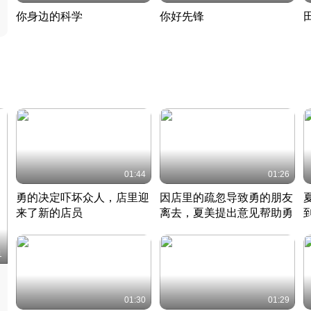
你身边的科学
你好先锋
揭开奇妙的科学常识
老夫聊发少年狂现代事
热
2022 · 科普
2022 · 人物
2
01:44
01:26
勇的决定吓坏众人，店里迎
因店里的疏忽导致勇的朋友
来了新的店员
离去，夏美提出意见帮助勇
竹内结子江口洋介美食情缘
竹内结子江口洋介美食情缘
日本 · 2002 · 时装
日本 · 2002 · 时装
日
1
01:30
01:29