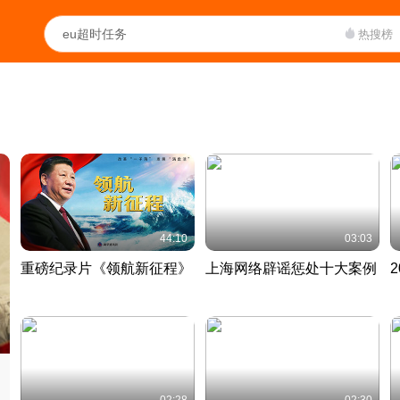
热搜榜
44:10
03:03
重磅纪录片《领航新征程》
上海网络辟谣惩处十大案例