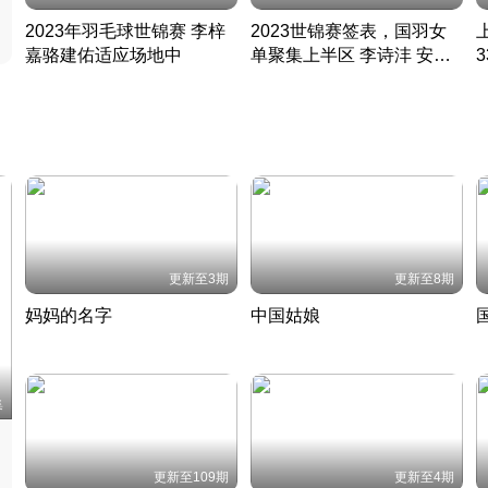
2023年羽毛球世锦赛 李梓
2023世锦赛签表，国羽女
嘉骆建佑适应场地中
单聚集上半区 李诗沣 安赛
凡尘组合英勇出击
龙同区
凡尘组合英勇出击
丹麦 · 2023 · 羽毛球
丹麦 · 2023 · 羽毛球
更新至3期
更新至8期
妈妈的名字
中国姑娘
妈妈从名字里长出了新样子
当窗理云鬓对镜贴花黄
2022 · 人物
2022 · 社会
中
集
更新至109期
更新至4期