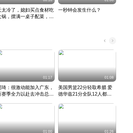
08:16
01:00
天太冷了，媳妇买点食材吃
一秒钟会发生什么？
202
火锅，摆满一桌子配菜，真
了这
丰盛
01:17
01:08
周琦：很激动能加入广东，
美国男篮22分轻取希腊 爱
大连
新赛季全力以赴去冲击总冠
德华兹21分全队12人都得
的保
军
CBA快讯一网打尽
分
国 · 2022 · 篮球
01:00
01:26