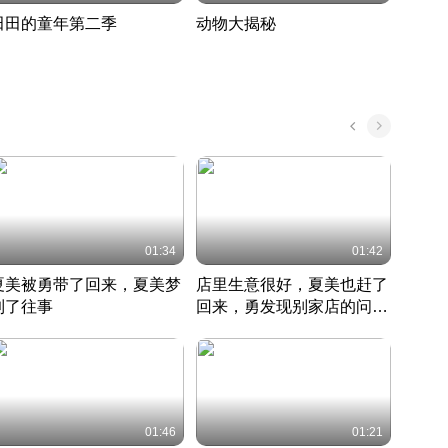
田田的童年第二季
动物大揭秘
诡异
度 389
奇妙的野生动物大揭秘
探寻诡
022 · 搞笑日常
2022 · 自然
中国 · 
01:34
01:42
夏美被勇带了回来，夏美梦
店里生意很好，夏美也赶了
夏美
到了往事
回来，勇发现别家店的问题
找柿
竹内结子江口洋介美食情缘
并提出
竹内结子江口洋介美食情缘
弟
竹内结
本 · 2002 · 时装
日本 · 2002 · 时装
日本 · 
01:46
01:21