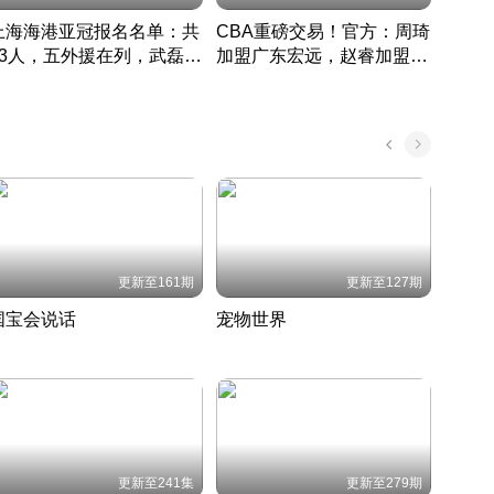
上海海港亚冠报名名单：共
CBA重磅交易！官方：周琦
津门虎
33人，五外援在列，武磊领
加盟广东宏远，赵睿加盟新
于根
衔
疆广汇
CBA快讯一网打尽
表球
中国 · 2022 · 篮球
更新至161期
更新至127期
国宝会说话
宠物世界
神奇
聆听国宝背后的故事
铲屎官带你了解宠物世界
走进野
国 · 2022 · 历史
2022 · 自然
2022 
更新至241集
更新至279期