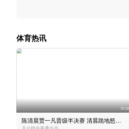
体育热讯
01:0
陈清晨贾一凡晋级半决赛 清晨跪地怒吼庆祝胜利时刻
凡尘组合英勇出击