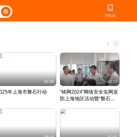
手机看
02:28
02:17
2025年上海市磐石行动
“铸网2024”网络安全实网攻
爱申活
防上海地区活动暨“磐石行
定 迎
动”