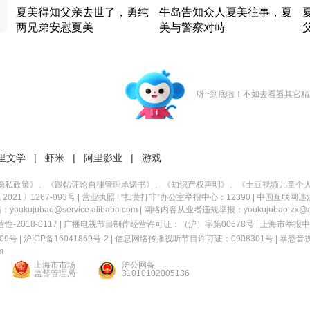
夏美得知父亲去世了，勇纯
牛岛告知众人夏美往事，夏
两兄弟安慰夏美
美与警察对峙
竹内结子江口洋介美食情缘
竹内结子江口洋介美食情缘
日本 · 2002 · 时装
日本 · 2002 · 时装
日
呀~到底啦！不如去看看其它精
里文学
|
虾米
|
阿里影业
|
游戏
隐私政策
》、《
跟帖评论自律管理承诺书
》、《
知识产权声明
》、《
土豆视频儿童个
21〕1267-093号
|
营业执照
| “扫黄打非”办公室举报中心：12390 |
中国互联网违
kujubao@service.alibaba.com | 网络内容从业者违规举报：youkujubao-zx@ali
2018-0117 | 广播电视节目制作经营许可证：（沪）字第00678号 |
上海市举报中
9号 |
沪ICP备16041869号-2
|
信息网络传播视听节目许可证：0908301号
|
暴恐音
m
上海市市场
沪公网备
监督管理局
31010102005136