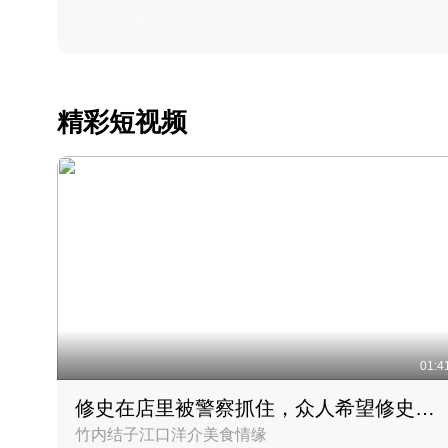
2022 · 美食
精彩短视频
01:4
修史在店里被警察抓住，众人希望修史出来后可以来吃饭
竹内结子江口洋介美食情缘