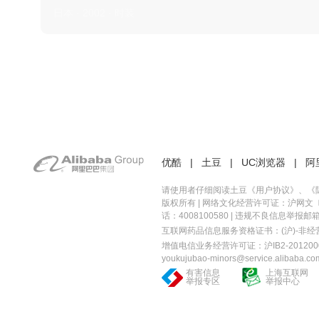
日本 · 2002 · 时装
优酷
|
土豆
|
UC浏览器
|
阿
请使用者仔细阅读土豆《
用户协议
》、《
版权所有 |
网络文化经营许可证：沪网文〔20
话：4008100580 | 违规不良信息举报邮箱：you
互联网药品信息服务资格证书：(沪)-非经营性-
增值电信业务经营许可证：沪IB2-2012000
youkujubao-minors@service.alibaba.co
有害信息
上海互联网
举报专区
举报中心