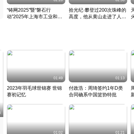
02:28
02:30
“铸网2025”暨“磐石行
拾光纪·攀登过200次珠峰的
动”2025年上海市工业和信
高度，他从黄山走进了人民
息化领域网络安全实战攻防
大会堂
活动成功举办
01:49
01:13
2023年羽毛球世锦赛 世锦
付政浩：周琦签约1年D类
赛初记忆
合同确系中国篮协特批
凡尘组合英勇出击
丹麦 · 2023 · 羽毛球
中
6
01:02
01:21