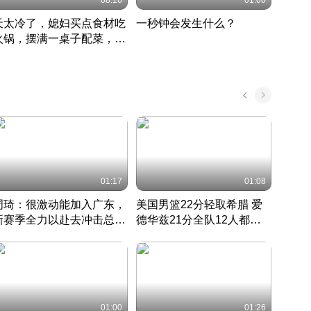
08:16
01:00
天太冷了，媳妇买点食材吃
一秒钟会发生什么？
202
火锅，摆满一桌子配菜，真
了这
丰盛
01:17
01:08
周琦：很激动能加入广东，
美国男篮22分轻取希腊 爱
大连
新赛季全力以赴去冲击总冠
德华兹21分全队12人都得
的保
军
CBA快讯一网打尽
分
国 · 2022 · 篮球
01:00
01:26