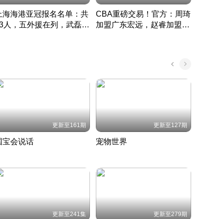
上海海港亚冠报名名单：共
CBA重磅交易！官方：周琦
津门虎
33人，五外援在列，武磊领
加盟广东宏远，赵睿加盟新
于根
衔
疆广汇
CBA快讯一网打尽
表球
中国 · 2022 · 篮球
更新至161期
更新至127期
国宝会说话
宠物世界
神奇
聆听国宝背后的故事
铲屎官带你了解宠物世界
走进野
国 · 2022 · 历史
2022 · 自然
2022 
更新至241集
更新至279期