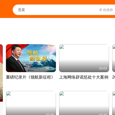
热搜榜
44:10
03:03
重磅纪录片《领航新征程》
上海网络辟谣惩处十大案例