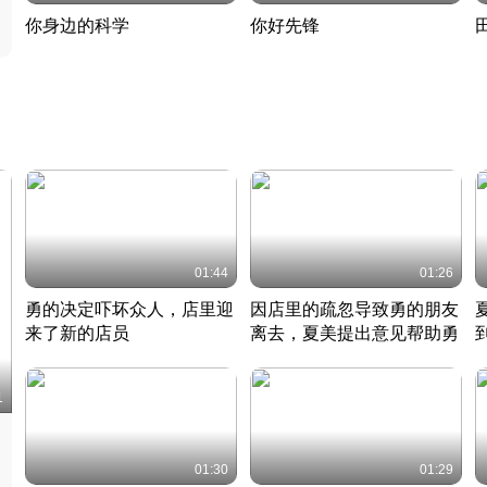
你身边的科学
你好先锋
揭开奇妙的科学常识
老夫聊发少年狂现代事
热
2022 · 科普
2022 · 人物
2
01:44
01:26
勇的决定吓坏众人，店里迎
因店里的疏忽导致勇的朋友
来了新的店员
离去，夏美提出意见帮助勇
竹内结子江口洋介美食情缘
竹内结子江口洋介美食情缘
日本 · 2002 · 时装
日本 · 2002 · 时装
日
1
01:30
01:29