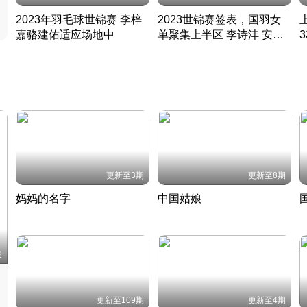
2023年羽毛球世锦赛 李梓
2023世锦赛签表，国羽女
嘉骆建佑适应场地中
单聚集上半区 李诗沣 安赛
凡尘组合英勇出击
龙同区
凡尘组合英勇出击
丹麦 · 2023 · 羽毛球
丹麦 · 2023 · 羽毛球
更新至3期
更新至8期
妈妈的名字
中国姑娘
妈妈从名字里长出了新样子
当窗理云鬓对镜贴花黄
2022 · 人物
2022 · 社会
中
集
更新至109期
更新至4期