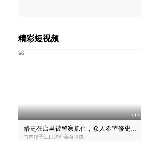
2022 · 美食
精彩短视频
01:4
修史在店里被警察抓住，众人希望修史出来后可以来吃饭
竹内结子江口洋介美食情缘