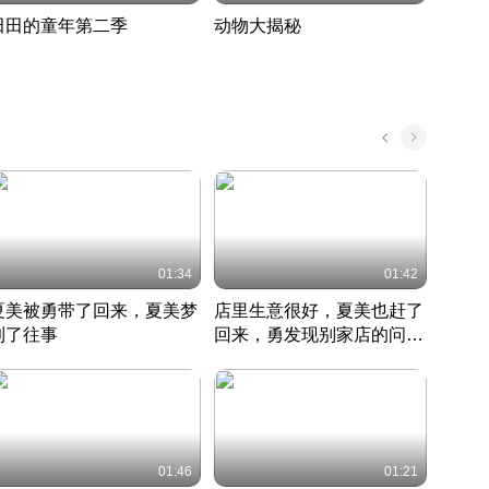
田田的童年第二季
动物大揭秘
诡异
度 389
奇妙的野生动物大揭秘
探寻诡
022 · 搞笑日常
2022 · 自然
中国 · 
01:34
01:42
夏美被勇带了回来，夏美梦
店里生意很好，夏美也赶了
夏美
到了往事
回来，勇发现别家店的问题
找柿
竹内结子江口洋介美食情缘
并提出
竹内结子江口洋介美食情缘
弟
竹内结
本 · 2002 · 时装
日本 · 2002 · 时装
日本 · 
01:46
01:21