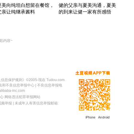
夏美向纯坦白想留在餐馆，
健的父亲与夏美沟通，夏美
奇异
父亲让纯继承酱料
的到来让健一家有所感悟
方魔
竹内结子江口洋介美食情缘
竹内结子江口洋介美食情缘
出手
本 · 2002 · 时装
日本 · 2002 · 时装
彩内容~
人信息保护规则
》©2005-现在 Tudou.com.
法和不良信息举报中心
| 不良信息举报电
baba-inc.com
心
网络违法犯罪举报网站
视频举报
| 未成年人有害信息举报邮箱:
iPhone
|
Android