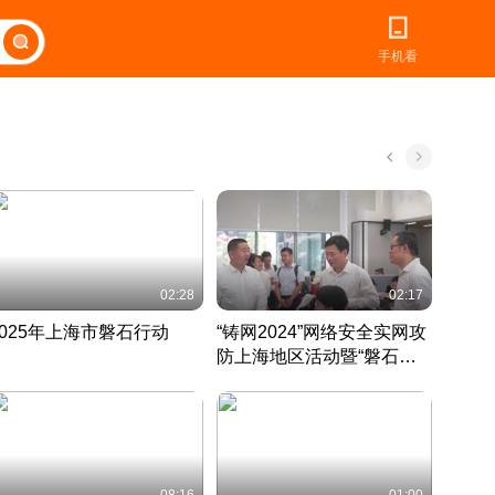
手机看
02:28
02:17
2025年上海市磐石行动
“铸网2024”网络安全实网攻
爱申活
防上海地区活动暨“磐石行
定 迎
动”