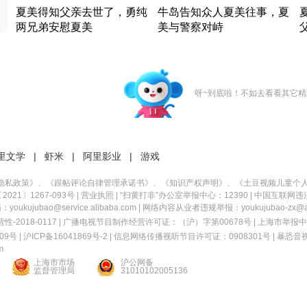
夏美得知父亲去世了，勇纯
牛岛告知众人夏美往事，夏
两兄弟安慰夏美
美与警察对峙
竹内结子江口洋介美食情缘
竹内结子江口洋介美食情缘
日本 · 2002 · 时装
日本 · 2002 · 时装
日
呀~到底啦！不如去看看其它精
里文学
|
虾米
|
阿里影业
|
游戏
隐私政策
》、《
跟帖评论自律管理承诺书
》、《
知识产权声明
》、《
土豆视频儿童个
21〕1267-093号
|
营业执照
| “扫黄打非”办公室举报中心：12390 |
中国互联网违
kujubao@service.alibaba.com | 网络内容从业者违规举报：youkujubao-zx@ali
2018-0117 | 广播电视节目制作经营许可证：（沪）字第00678号 |
上海市举报中
9号 |
沪ICP备16041869号-2
|
信息网络传播视听节目许可证：0908301号
|
暴恐音
m
上海市市场
沪公网备
监督管理局
31010102005136