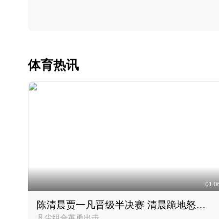
体育热讯
01:0
陈清晨贾一凡晋级半决赛 清晨跪地怒吼庆祝胜利时刻
凡尘组合英勇出击