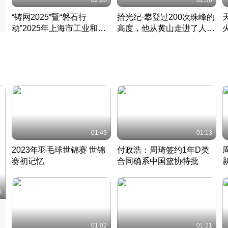
02:28
02:30
“铸网2025”暨“磐石行
拾光纪·攀登过200次珠峰的
动”2025年上海市工业和信
高度，他从黄山走进了人民
息化领域网络安全实战攻防
大会堂
活动成功举办
01:49
01:13
2023年羽毛球世锦赛 世锦
付政浩：周琦签约1年D类
赛初记忆
合同确系中国篮协特批
凡尘组合英勇出击
丹麦 · 2023 · 羽毛球
中
6
01:02
01:21