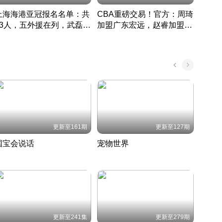
上海海港亚冠报名名单：共
CBA重磅交易！官方：周琦
津门虎
33人，五外援在列，武磊领
加盟广东宏远，赵睿加盟新
于根
衔
疆广汇
CBA快讯一网打尽
表球
中国 · 2022 · 篮球
更新至161期
更新至127期
国宝会说话
宠物世界
神奇
聆听国宝背后的故事
铲屎官带你了解宠物世界
走进野
国 · 2022 · 历史
2022 · 自然
2022 
更新至241集
更新至279期