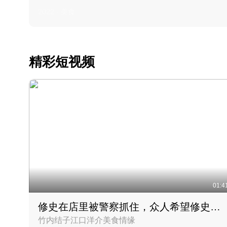
2022 · 美食
精彩短视频
01:4
修史在店里被警察抓住，众人希望修史出来后可以来吃饭
竹内结子江口洋介美食情缘