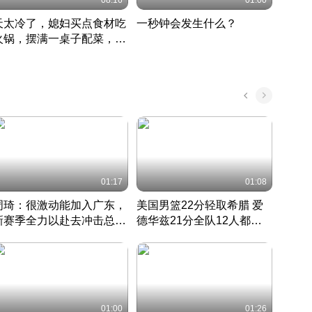
08:16
01:00
天太冷了，媳妇买点食材吃
一秒钟会发生什么？
202
火锅，摆满一桌子配菜，真
了这
丰盛
01:17
01:08
周琦：很激动能加入广东，
美国男篮22分轻取希腊 爱
大连
新赛季全力以赴去冲击总冠
德华兹21分全队12人都得
的保
军
CBA快讯一网打尽
分
国 · 2022 · 篮球
01:00
01:26