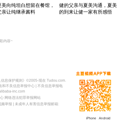
夏美向纯坦白想留在餐馆，
健的父亲与夏美沟通，夏美
奇异
父亲让纯继承酱料
的到来让健一家有所感悟
方魔
竹内结子江口洋介美食情缘
竹内结子江口洋介美食情缘
出手
本 · 2002 · 时装
日本 · 2002 · 时装
彩内容~
人信息保护规则
》©2005-现在 Tudou.com.
法和不良信息举报中心
| 不良信息举报电
baba-inc.com
心
网络违法犯罪举报网站
视频举报
| 未成年人有害信息举报邮箱:
iPhone
|
Android