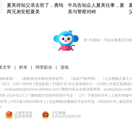
夏美得知父亲去世了，勇纯
牛岛告知众人夏美往事，夏
两兄弟安慰夏美
美与警察对峙
竹内结子江口洋介美食情缘
竹内结子江口洋介美食情缘
日本 · 2002 · 时装
日本 · 2002 · 时装
日
呀~到底啦！不如去看看其它精
里文学
|
虾米
|
阿里影业
|
游戏
隐私政策
》、《
跟帖评论自律管理承诺书
》、《
知识产权声明
》、《
土豆视频儿童个
21〕1267-093号
|
营业执照
| “扫黄打非”办公室举报中心：12390 |
中国互联网违
kujubao@service.alibaba.com | 网络内容从业者违规举报：youkujubao-zx@ali
2018-0117 | 广播电视节目制作经营许可证：（沪）字第00678号 |
上海市举报中
9号 |
沪ICP备16041869号-2
|
信息网络传播视听节目许可证：0908301号
|
暴恐音
m
上海市市场
沪公网备
监督管理局
31010102005136