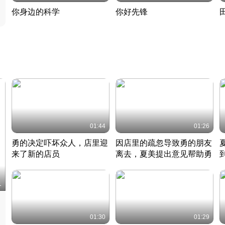
你身边的科学
你好先锋
揭开奇妙的科学常识
老夫聊发少年狂现代事
热
2022 · 科普
2022 · 人物
2
01:44
01:26
勇的决定吓坏众人，店里迎
因店里的疏忽导致勇的朋友
来了新的店员
离去，夏美提出意见帮助勇
竹内结子江口洋介美食情缘
竹内结子江口洋介美食情缘
日本 · 2002 · 时装
日本 · 2002 · 时装
日
1
01:30
01:29