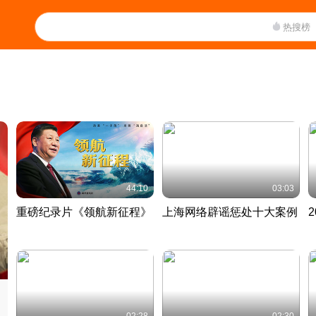
热搜榜
44:10
03:03
重磅纪录片《领航新征程》
上海网络辟谣惩处十大案例