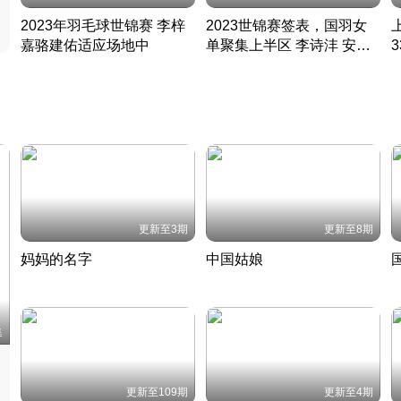
2023年羽毛球世锦赛 李梓
2023世锦赛签表，国羽女
嘉骆建佑适应场地中
单聚集上半区 李诗沣 安赛
凡尘组合英勇出击
龙同区
凡尘组合英勇出击
丹麦 · 2023 · 羽毛球
丹麦 · 2023 · 羽毛球
更新至3期
更新至8期
妈妈的名字
中国姑娘
妈妈从名字里长出了新样子
当窗理云鬓对镜贴花黄
2022 · 人物
2022 · 社会
中
集
更新至109期
更新至4期