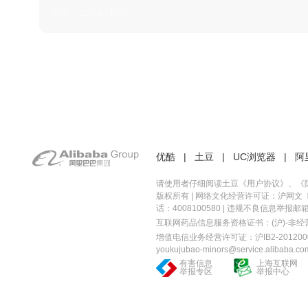
日本 · 2002 · 时装
优酷
|
土豆
|
UC浏览器
|
阿
请使用者仔细阅读土豆《
用户协议
》、《
版权所有 |
网络文化经营许可证：沪网文〔20
话：4008100580 | 违规不良信息举报邮箱：you
互联网药品信息服务资格证书：(沪)-非经营性-
增值电信业务经营许可证：沪IB2-2012000
youkujubao-minors@service.alibaba.co
有害信息
上海互联网
举报专区
举报中心