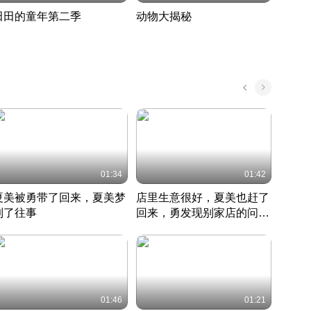
田田的童年第二季
动物大揭秘
诡异
度 389
奇妙的野生动物大揭秘
探寻诡
022 · 搞笑日常
2022 · 自然
中国 · 
01:34
01:42
夏美被勇带了回来，夏美梦
店里生意很好，夏美也赶了
夏美
到了往事
回来，勇发现别家店的问题
找柿
竹内结子江口洋介美食情缘
并提出
竹内结子江口洋介美食情缘
弟
竹内结
本 · 2002 · 时装
日本 · 2002 · 时装
日本 · 
01:46
01:21