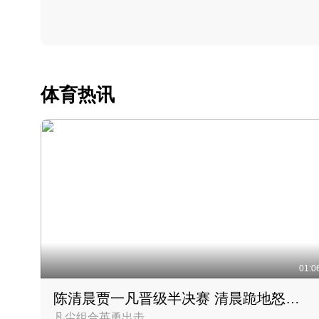
体育热讯
01:0
陈清晨贾一凡晋级半决赛 清晨跪地怒吼庆祝胜利时刻
凡尘组合英勇出击