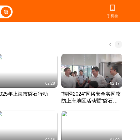
手机看
02:28
02:17
2025年上海市磐石行动
“铸网2024”网络安全实网攻
爱申活
防上海地区活动暨“磐石行
定 迎
动”