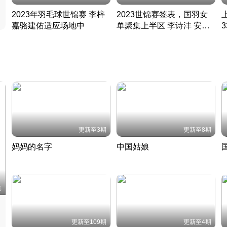
2023年羽毛球世锦赛 李梓
2023世锦赛签表，国羽女
嘉骆建佑适应场地中
单聚集上半区 李诗沣 安赛
凡尘组合英勇出击
龙同区
凡尘组合英勇出击
丹麦 · 2023 · 羽毛球
丹麦 · 2023 · 羽毛球
更新至3期
更新至8期
妈妈的名字
中国姑娘
妈妈从名字里长出了新样子
当窗理云鬓对镜贴花黄
2022 · 人物
2022 · 社会
中
集
更新至109期
更新至4期