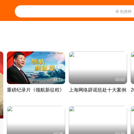
热搜榜
44:10
03:03
重磅纪录片《领航新征程》
上海网络辟谣惩处十大案例