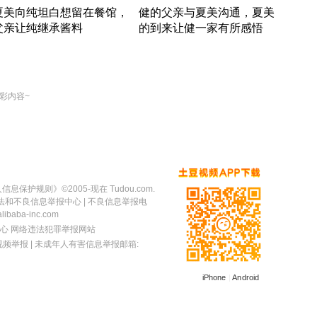
夏美向纯坦白想留在餐馆，
健的父亲与夏美沟通，夏美
奇异
父亲让纯继承酱料
的到来让健一家有所感悟
方魔
竹内结子江口洋介美食情缘
竹内结子江口洋介美食情缘
出手
本 · 2002 · 时装
日本 · 2002 · 时装
彩内容~
人信息保护规则
》©2005-现在 Tudou.com.
法和不良信息举报中心
| 不良信息举报电
baba-inc.com
心
网络违法犯罪举报网站
视频举报
| 未成年人有害信息举报邮箱:
iPhone
|
Android