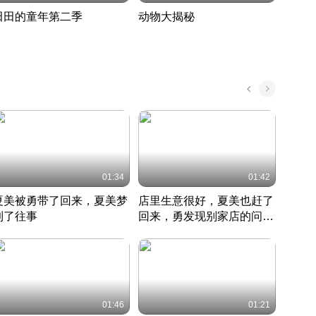
田田的童年第二季
动物大揭秘
诡异
度 389
奇妙的野生动物大揭秘
探寻诡
022 · 搞笑日常
2022 · 自然
中国 · 
01:34
01:42
夏美被勇带了回来，夏美梦
店里生意很好，夏美也赶了
夏美
到了往事
回来，勇发现别家店的问题
找柿
竹内结子江口洋介美食情缘
并提出
竹内结子江口洋介美食情缘
弟
竹内结
本 · 2002 · 时装
日本 · 2002 · 时装
日本 · 
01:46
01:21