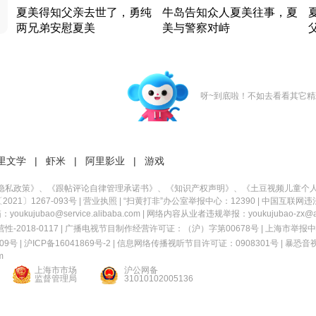
夏美得知父亲去世了，勇纯
牛岛告知众人夏美往事，夏
两兄弟安慰夏美
美与警察对峙
竹内结子江口洋介美食情缘
竹内结子江口洋介美食情缘
日本 · 2002 · 时装
日本 · 2002 · 时装
日
呀~到底啦！不如去看看其它精
里文学
|
虾米
|
阿里影业
|
游戏
隐私政策
》、《
跟帖评论自律管理承诺书
》、《
知识产权声明
》、《
土豆视频儿童个
21〕1267-093号
|
营业执照
| “扫黄打非”办公室举报中心：12390 |
中国互联网违
kujubao@service.alibaba.com | 网络内容从业者违规举报：youkujubao-zx@ali
2018-0117 | 广播电视节目制作经营许可证：（沪）字第00678号 |
上海市举报中
9号 |
沪ICP备16041869号-2
|
信息网络传播视听节目许可证：0908301号
|
暴恐音
m
上海市市场
沪公网备
监督管理局
31010102005136