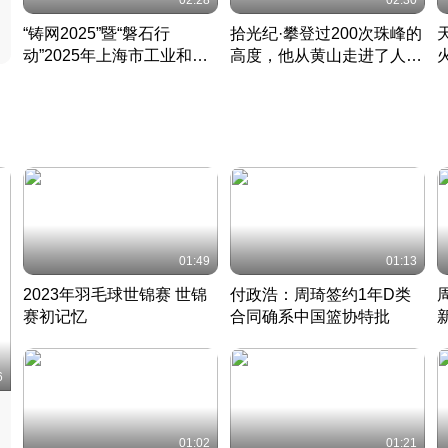
02:28
02:30
“铸网2025”暨“磐石行
拾光纪·攀登过200次珠峰的
动”2025年上海市工业和信
高度，他从黄山走进了人民
息化领域网络安全实战攻防
大会堂
活动成功举办
01:49
01:13
2023年羽毛球世锦赛 世锦
付政浩：周琦签约1年D类
赛初记忆
合同确系中国篮协特批
凡尘组合英勇出击
丹麦 · 2023 · 羽毛球
中
6
01:02
01:21