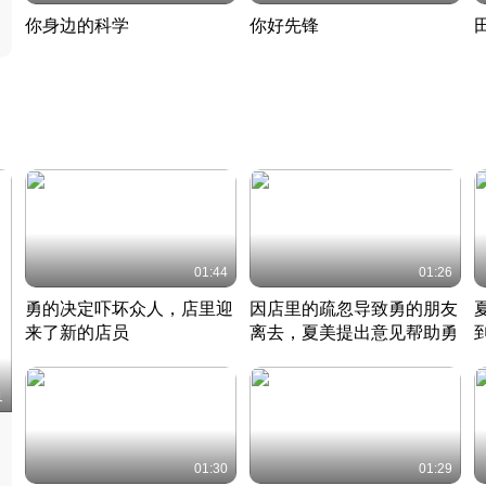
你身边的科学
你好先锋
揭开奇妙的科学常识
老夫聊发少年狂现代事
热
2022 · 科普
2022 · 人物
2
01:44
01:26
勇的决定吓坏众人，店里迎
因店里的疏忽导致勇的朋友
来了新的店员
离去，夏美提出意见帮助勇
竹内结子江口洋介美食情缘
竹内结子江口洋介美食情缘
日本 · 2002 · 时装
日本 · 2002 · 时装
日
1
01:30
01:29