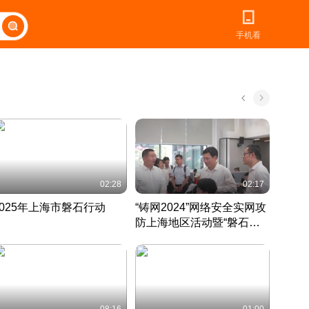
手机看
02:28
02:17
2025年上海市磐石行动
“铸网2024”网络安全实网攻
爱申活
防上海地区活动暨“磐石行
定 迎
动”