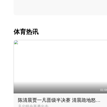
体育热讯
01:0
陈清晨贾一凡晋级半决赛 清晨跪地怒吼庆祝胜利时刻
凡尘组合英勇出击