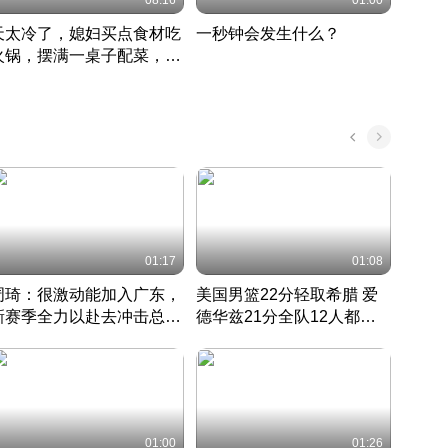
08:16
01:00
天太冷了，媳妇买点食材吃
一秒钟会发生什么？
202
火锅，摆满一桌子配菜，真
了这
丰盛
01:17
01:08
周琦：很激动能加入广东，
美国男篮22分轻取希腊 爱
大连
新赛季全力以赴去冲击总冠
德华兹21分全队12人都得
的保
军
CBA快讯一网打尽
分
国 · 2022 · 篮球
01:00
01:26