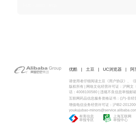
日本 · 2002 · 时装
优酷
|
土豆
|
UC浏览器
|
阿
请使用者仔细阅读土豆《
用户协议
》、《
版权所有 |
网络文化经营许可证：沪网文〔20
话：4008100580 | 违规不良信息举报邮箱：you
互联网药品信息服务资格证书：(沪)-非经营性-
增值电信业务经营许可证：沪IB2-2012000
youkujubao-minors@service.alibaba.co
有害信息
上海互联网
举报专区
举报中心