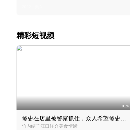
2022 · 美食
精彩短视频
01:4
修史在店里被警察抓住，众人希望修史出来后可以来吃饭
竹内结子江口洋介美食情缘