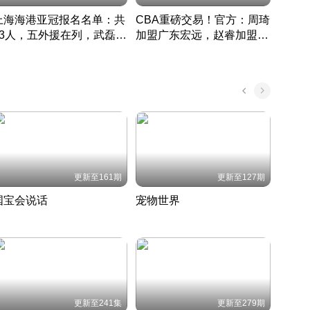
上海海港亚冠报名名单：共
CBA重磅交易！官方：周琦
津门虎
33人，五外援在列，武磊领
加盟广东宏远，赵睿加盟新
于根
衔
疆广汇
CBA快讯一网打尽
表球
中国 · 2022 · 篮球
更新至161期
更新至127期
国宝会说话
宠物世界
神奇
聆听国宝背后的故事
铲屎官带你了解宠物世界
走进野
国 · 2022 · 历史
2022 · 自然
2022 
更新至241集
更新至279期