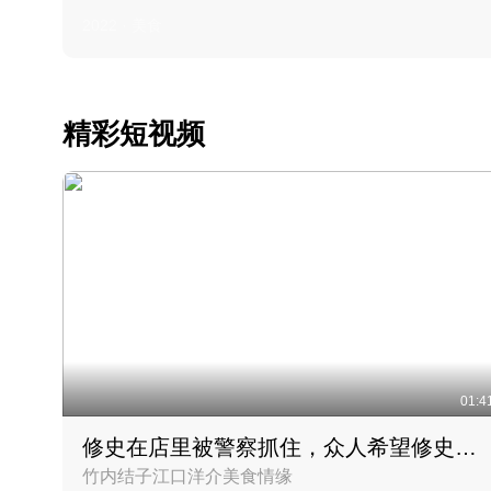
2022 · 美食
精彩短视频
01:4
修史在店里被警察抓住，众人希望修史出来后可以来吃饭
竹内结子江口洋介美食情缘