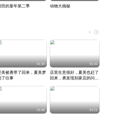
田田的童年第二季
动物大揭秘
诡异
度 388
奇妙的野生动物大揭秘
探寻诡
022 · 搞笑日常
2022 · 自然
中国 · 
01:34
01:42
夏美被勇带了回来，夏美梦
店里生意很好，夏美也赶了
夏美
到了往事
回来，勇发现别家店的问题
找柿
竹内结子江口洋介美食情缘
并提出
竹内结子江口洋介美食情缘
弟
竹内结
本 · 2002 · 时装
日本 · 2002 · 时装
日本 · 
01:46
01:21