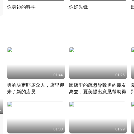
你身边的科学
你好先锋
揭开奇妙的科学常识
老夫聊发少年狂现代事
热
2022 · 科普
2022 · 人物
2
01:44
01:26
勇的决定吓坏众人，店里迎
因店里的疏忽导致勇的朋友
来了新的店员
离去，夏美提出意见帮助勇
竹内结子江口洋介美食情缘
竹内结子江口洋介美食情缘
日本 · 2002 · 时装
日本 · 2002 · 时装
日
1
01:30
01:29