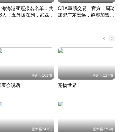
上海海港亚冠报名名单：共
CBA重磅交易！官方：周琦
津门虎
33人，五外援在列，武磊领
加盟广东宏远，赵睿加盟新
于根
衔
疆广汇
CBA快讯一网打尽
表球
中国 · 2022 · 篮球
更新至161期
更新至127期
国宝会说话
宠物世界
神奇
聆听国宝背后的故事
铲屎官带你了解宠物世界
走进野
国 · 2022 · 历史
2022 · 自然
2022 
更新至241集
更新至279期