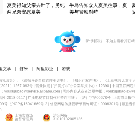
夏美得知父亲去世了，勇纯
牛岛告知众人夏美往事，夏
两兄弟安慰夏美
美与警察对峙
竹内结子江口洋介美食情缘
竹内结子江口洋介美食情缘
日本 · 2002 · 时装
日本 · 2002 · 时装
日
呀~到底啦！不如去看看其它精
里文学
|
虾米
|
阿里影业
|
游戏
隐私政策
》、《
跟帖评论自律管理承诺书
》、《
知识产权声明
》、《
土豆视频儿童个
21〕1267-093号
|
营业执照
| “扫黄打非”办公室举报中心：12390 |
中国互联网违
kujubao@service.alibaba.com | 网络内容从业者违规举报：youkujubao-zx@ali
2018-0117 | 广播电视节目制作经营许可证：（沪）字第00678号 |
上海市举报中
9号 |
沪ICP备16041869号-2
|
信息网络传播视听节目许可证：0908301号
|
暴恐音
m
上海市市场
沪公网备
监督管理局
31010102005136