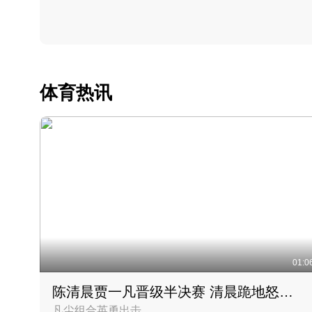
体育热讯
01:0
陈清晨贾一凡晋级半决赛 清晨跪地怒吼庆祝胜利时刻
凡尘组合英勇出击