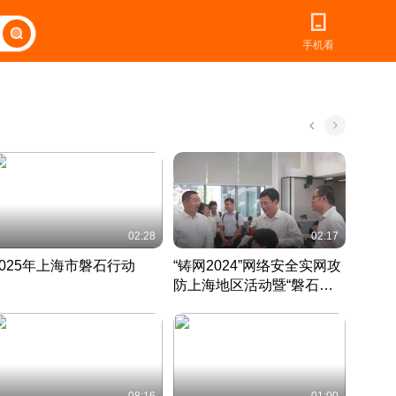
手机看
02:28
02:17
2025年上海市磐石行动
“铸网2024”网络安全实网攻
爱申活
防上海地区活动暨“磐石行
定 迎
动”