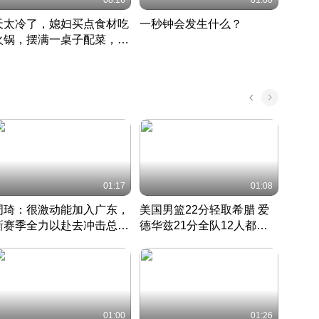
08:16
01:00
天太冷了，媳妇买点食材吃
一秒钟会发生什么？
202
火锅，摆满一桌子配菜，真
了这
丰盛
01:17
01:08
周琦：很激动能加入广东，
美国男篮22分轻取希腊 爱
大连
新赛季全力以赴去冲击总冠
德华兹21分全队12人都得
的保
军
CBA快讯一网打尽
分
国 · 2022 · 篮球
01:00
01:26