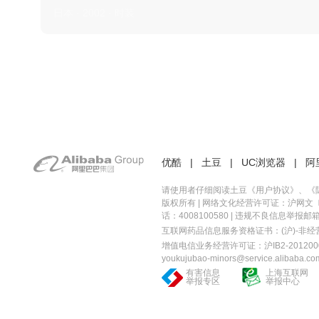
日本 · 2002 · 时装
优酷
|
土豆
|
UC浏览器
|
阿
请使用者仔细阅读土豆《
用户协议
》、《
版权所有 |
网络文化经营许可证：沪网文〔20
话：4008100580 | 违规不良信息举报邮箱：you
互联网药品信息服务资格证书：(沪)-非经营性-
增值电信业务经营许可证：沪IB2-2012000
youkujubao-minors@service.alibaba.co
有害信息
上海互联网
举报专区
举报中心