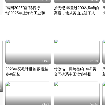
02:28
02:30
“铸网2025”暨“磐石行
拾光纪·攀登过200次珠峰的
动”2025年上海市工业和信
高度，他从黄山走进了人民
息化领域网络安全实战攻防
大会堂
活动成功举办
01:49
01:13
2023年羽毛球世锦赛 世锦
付政浩：周琦签约1年D类
赛初记忆
合同确系中国篮协特批
凡尘组合英勇出击
丹麦 · 2023 · 羽毛球
中
6
01:02
01:21