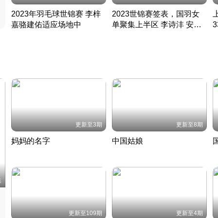
2023年羽毛球世锦赛 李梓
2023世锦赛签表，国羽女
嘉骆建佑适应场地中
单聚集上半区 李诗沣 安赛
凡尘组合英勇出击
龙同区
凡尘组合英勇出击
丹麦 · 2023 · 羽毛球
丹麦 · 2023 · 羽毛球
更新至3期
更新至8期
妈妈的名字
中国姑娘
妈妈从名字里长出了新样子
当窗理云鬓对镜贴花黄
2022 · 人物
2022 · 社会
中
集
更新至109期
更新至4期