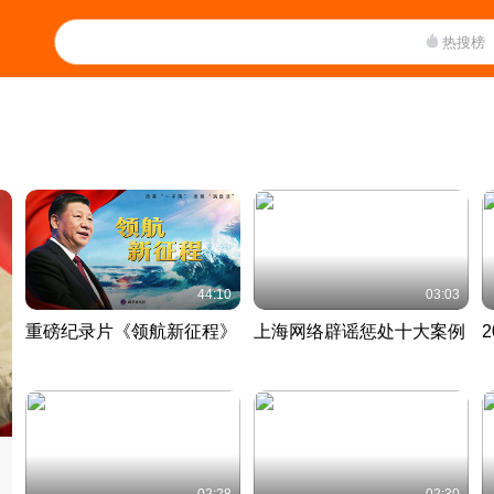
热搜榜
44:10
03:03
重磅纪录片《领航新征程》
上海网络辟谣惩处十大案例