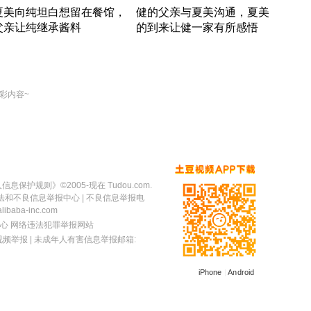
夏美向纯坦白想留在餐馆，
健的父亲与夏美沟通，夏美
奇异
父亲让纯继承酱料
的到来让健一家有所感悟
方魔
竹内结子江口洋介美食情缘
竹内结子江口洋介美食情缘
出手
本 · 2002 · 时装
日本 · 2002 · 时装
彩内容~
人信息保护规则
》©2005-现在 Tudou.com.
法和不良信息举报中心
| 不良信息举报电
baba-inc.com
心
网络违法犯罪举报网站
视频举报
| 未成年人有害信息举报邮箱:
iPhone
|
Android