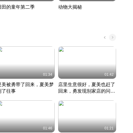
田田的童年第二季
动物大揭秘
诡异
度 389
奇妙的野生动物大揭秘
探寻诡
022 · 搞笑日常
2022 · 自然
中国 · 
01:34
01:42
夏美被勇带了回来，夏美梦
店里生意很好，夏美也赶了
夏美
到了往事
回来，勇发现别家店的问题
找柿
竹内结子江口洋介美食情缘
并提出
竹内结子江口洋介美食情缘
弟
竹内结
本 · 2002 · 时装
日本 · 2002 · 时装
日本 · 
01:46
01:21