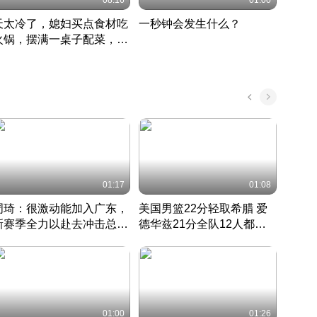
08:16
01:00
天太冷了，媳妇买点食材吃
一秒钟会发生什么？
202
火锅，摆满一桌子配菜，真
了这
丰盛
01:17
01:08
周琦：很激动能加入广东，
美国男篮22分轻取希腊 爱
大连
新赛季全力以赴去冲击总冠
德华兹21分全队12人都得
的保
军
CBA快讯一网打尽
分
国 · 2022 · 篮球
01:00
01:26