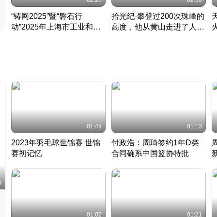
02:28
02:30
“铸网2025”暨“磐石行
拾光纪·攀登过200次珠峰的
动”2025年上海市工业和信
高度，他从黄山走进了人民
息化领域网络安全实战攻防
大会堂
活动成功举办
01:49
01:13
2023年羽毛球世锦赛 世锦
付政浩：周琦签约1年D类
赛初记忆
合同确系中国篮协特批
凡尘组合英勇出击
丹麦 · 2023 · 羽毛球
中
6
01:02
01:21