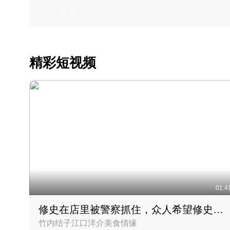
2022 · 美食
精彩短视频
01:4
修史在店里被警察抓住，众人希望修史出来后可以来吃饭
竹内结子江口洋介美食情缘