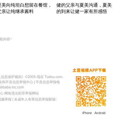
夏美向纯坦白想留在餐馆，
健的父亲与夏美沟通，夏美
奇异
父亲让纯继承酱料
的到来让健一家有所感悟
方魔
竹内结子江口洋介美食情缘
竹内结子江口洋介美食情缘
出手
本 · 2002 · 时装
日本 · 2002 · 时装
彩内容~
人信息保护规则
》©2005-现在 Tudou.com.
法和不良信息举报中心
| 不良信息举报电
baba-inc.com
心
网络违法犯罪举报网站
视频举报
| 未成年人有害信息举报邮箱:
iPhone
|
Android