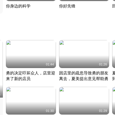
你身边的科学
你好先锋
揭开奇妙的科学常识
老夫聊发少年狂现代事
热
2022 · 科普
2022 · 人物
2
01:44
01:26
勇的决定吓坏众人，店里迎
因店里的疏忽导致勇的朋友
来了新的店员
离去，夏美提出意见帮助勇
竹内结子江口洋介美食情缘
竹内结子江口洋介美食情缘
日本 · 2002 · 时装
日本 · 2002 · 时装
日
1
01:30
01:29