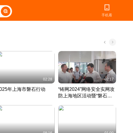
手机看
02:28
02:17
2025年上海市磐石行动
“铸网2024”网络安全实网攻
爱申活
防上海地区活动暨“磐石行
定 迎
动”