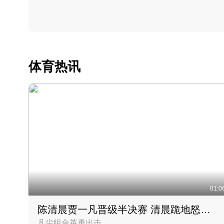
体育热讯
01:0
陈清晨贾一凡晋级半决赛 清晨跪地怒吼庆祝胜利时刻
凡尘组合英勇出击