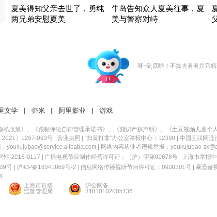
夏美得知父亲去世了，勇纯
牛岛告知众人夏美往事，夏
两兄弟安慰夏美
美与警察对峙
竹内结子江口洋介美食情缘
竹内结子江口洋介美食情缘
日本 · 2002 · 时装
日本 · 2002 · 时装
日
呀~到底啦！不如去看看其它精
里文学
|
虾米
|
阿里影业
|
游戏
隐私政策
》、《
跟帖评论自律管理承诺书
》、《
知识产权声明
》、《
土豆视频儿童个
21〕1267-093号
|
营业执照
| “扫黄打非”办公室举报中心：12390 |
中国互联网违
kujubao@service.alibaba.com | 网络内容从业者违规举报：youkujubao-zx@ali
2018-0117 | 广播电视节目制作经营许可证：（沪）字第00678号 |
上海市举报中
9号 |
沪ICP备16041869号-2
|
信息网络传播视听节目许可证：0908301号
|
暴恐音
m
上海市市场
沪公网备
监督管理局
31010102005136