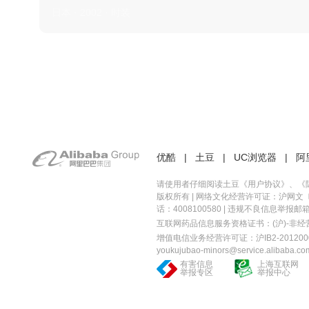
日本 · 2002 · 时装
优酷
|
土豆
|
UC浏览器
|
阿
请使用者仔细阅读土豆《
用户协议
》、《
版权所有 |
网络文化经营许可证：沪网文〔20
话：4008100580 | 违规不良信息举报邮箱：you
互联网药品信息服务资格证书：(沪)-非经营性-
增值电信业务经营许可证：沪IB2-2012000
youkujubao-minors@service.alibaba.co
有害信息
上海互联网
举报专区
举报中心