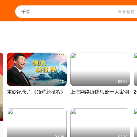
热搜榜
44:10
03:03
重磅纪录片《领航新征程》
上海网络辟谣惩处十大案例