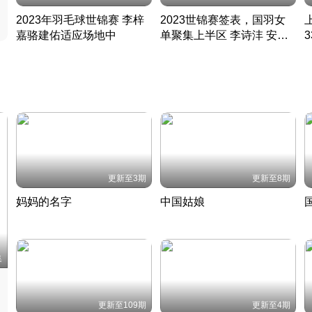
2023年羽毛球世锦赛 李梓
2023世锦赛签表，国羽女
嘉骆建佑适应场地中
单聚集上半区 李诗沣 安赛
凡尘组合英勇出击
龙同区
凡尘组合英勇出击
丹麦 · 2023 · 羽毛球
丹麦 · 2023 · 羽毛球
更新至3期
更新至8期
妈妈的名字
中国姑娘
妈妈从名字里长出了新样子
当窗理云鬓对镜贴花黄
2022 · 人物
2022 · 社会
中
集
更新至109期
更新至4期