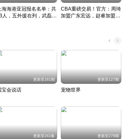
上海海港亚冠报名名单：共
CBA重磅交易！官方：周琦
津门虎
33人，五外援在列，武磊领
加盟广东宏远，赵睿加盟新
于根
衔
疆广汇
CBA快讯一网打尽
表球
中国 · 2022 · 篮球
更新至161期
更新至127期
国宝会说话
宠物世界
神奇
聆听国宝背后的故事
铲屎官带你了解宠物世界
走进野
国 · 2022 · 历史
2022 · 自然
2022 
更新至241集
更新至279期