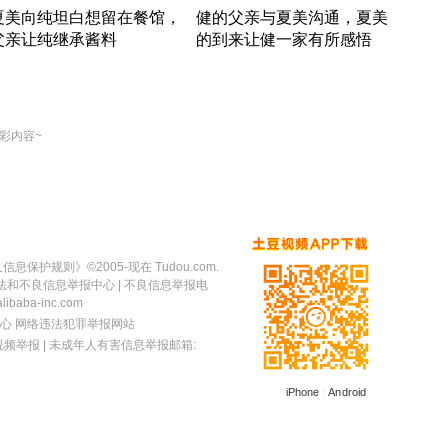
夏美向纯坦白想留在餐馆，
健的父亲与夏美沟通，夏美
奇异
父亲让纯继承酱料
的到来让健一家有所感悟
方魔
竹内结子江口洋介美食情缘
竹内结子江口洋介美食情缘
出手
本 · 2002 · 时装
日本 · 2002 · 时装
彩内容~
人信息保护规则
》©2005-现在 Tudou.com.
法和不良信息举报中心
| 不良信息举报电
baba-inc.com
心
网络违法犯罪举报网站
视频举报
| 未成年人有害信息举报邮箱:
iPhone
|
Android