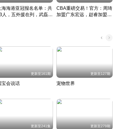
上海海港亚冠报名名单：共
CBA重磅交易！官方：周琦
津门虎
33人，五外援在列，武磊领
加盟广东宏远，赵睿加盟新
于根
衔
疆广汇
CBA快讯一网打尽
表球
中国 · 2022 · 篮球
更新至161期
更新至127期
国宝会说话
宠物世界
神奇
聆听国宝背后的故事
铲屎官带你了解宠物世界
走进野
国 · 2022 · 历史
2022 · 自然
2022 
更新至241集
更新至279期