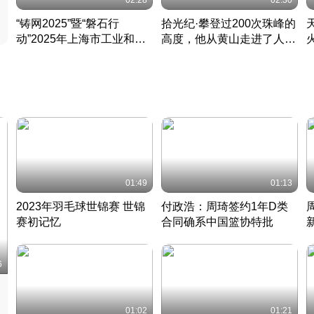
02:28
02:30
“铸网2025”暨“磐石行
拾光纪·攀登过200次珠峰的
动”2025年上海市工业和信
高度，他从黄山走进了人民
息化领域网络安全实战攻防
大会堂
活动成功举办
01:49
01:13
2023年羽毛球世锦赛 世锦
付政浩：周琦签约1年D类
赛初记忆
合同确系中国篮协特批
凡尘组合英勇出击
丹麦 · 2023 · 羽毛球
中
6
01:02
01:21