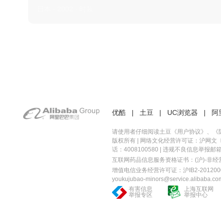
日本 · 2002 · 时装
优酷
|
土豆
|
UC浏览器
|
阿
请使用者仔细阅读土豆《
用户协议
》、《
版权所有 |
网络文化经营许可证：沪网文〔20
话：4008100580 | 违规不良信息举报邮箱：you
互联网药品信息服务资格证书：(沪)-非经营性-
增值电信业务经营许可证：沪IB2-2012000
youkujubao-minors@service.alibaba.co
有害信息
上海互联网
举报专区
举报中心