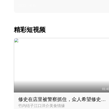
2022 · 美食
精彩短视频
01:4
修史在店里被警察抓住，众人希望修史出来后可以来吃饭
竹内结子江口洋介美食情缘