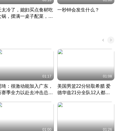
08:16
01:00
天太冷了，媳妇买点食材吃
一秒钟会发生什么？
202
火锅，摆满一桌子配菜，真
了这
丰盛
01:17
01:08
周琦：很激动能加入广东，
美国男篮22分轻取希腊 爱
大连
新赛季全力以赴去冲击总冠
德华兹21分全队12人都得
的保
军
CBA快讯一网打尽
分
国 · 2022 · 篮球
01:00
01:26