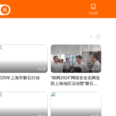
手机看
02:28
02:17
2025年上海市磐石行动
“铸网2024”网络安全实网攻
爱申活
防上海地区活动暨“磐石行
定 迎
动”