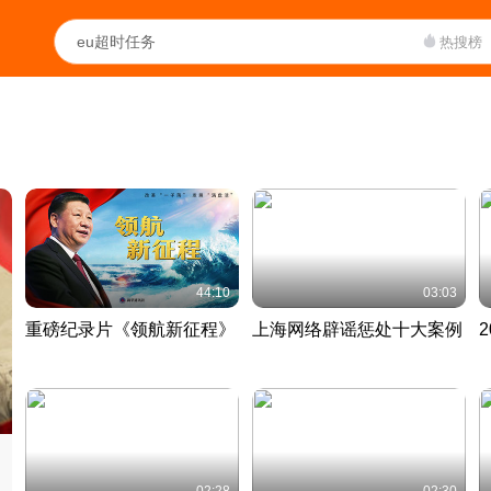
热搜榜
44:10
03:03
重磅纪录片《领航新征程》
上海网络辟谣惩处十大案例