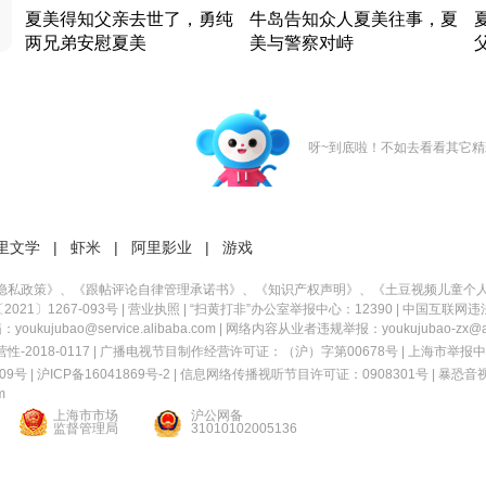
夏美得知父亲去世了，勇纯
牛岛告知众人夏美往事，夏
两兄弟安慰夏美
美与警察对峙
竹内结子江口洋介美食情缘
竹内结子江口洋介美食情缘
日本 · 2002 · 时装
日本 · 2002 · 时装
日
呀~到底啦！不如去看看其它精
里文学
|
虾米
|
阿里影业
|
游戏
隐私政策
》、《
跟帖评论自律管理承诺书
》、《
知识产权声明
》、《
土豆视频儿童个
21〕1267-093号
|
营业执照
| “扫黄打非”办公室举报中心：12390 |
中国互联网违
kujubao@service.alibaba.com | 网络内容从业者违规举报：youkujubao-zx@ali
2018-0117 | 广播电视节目制作经营许可证：（沪）字第00678号 |
上海市举报中
9号 |
沪ICP备16041869号-2
|
信息网络传播视听节目许可证：0908301号
|
暴恐音
m
上海市市场
沪公网备
监督管理局
31010102005136