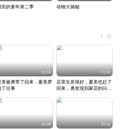
田田的童年第二季
动物大揭秘
诡异
度 388
奇妙的野生动物大揭秘
探寻诡
022 · 搞笑日常
2022 · 自然
中国 · 
01:34
01:42
夏美被勇带了回来，夏美梦
店里生意很好，夏美也赶了
夏美
到了往事
回来，勇发现别家店的问题
找柿
竹内结子江口洋介美食情缘
并提出
竹内结子江口洋介美食情缘
弟
竹内结
本 · 2002 · 时装
日本 · 2002 · 时装
日本 · 
01:46
01:21