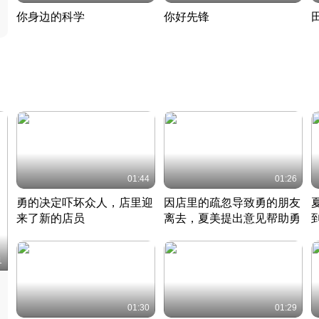
你身边的科学
你好先锋
揭开奇妙的科学常识
老夫聊发少年狂现代事
热
2022 · 科普
2022 · 人物
2
01:44
01:26
勇的决定吓坏众人，店里迎
因店里的疏忽导致勇的朋友
来了新的店员
离去，夏美提出意见帮助勇
竹内结子江口洋介美食情缘
竹内结子江口洋介美食情缘
日本 · 2002 · 时装
日本 · 2002 · 时装
日
1
01:30
01:29