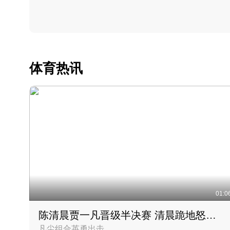
体育热讯
01:0
陈清晨贾一凡晋级半决赛 清晨跪地怒吼庆祝胜利时刻
凡尘组合英勇出击